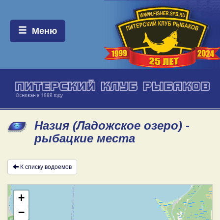
Меню:
Меню
Назия (Ладожское озеро) -
рыбацкие места
К списку водоемов
+
−