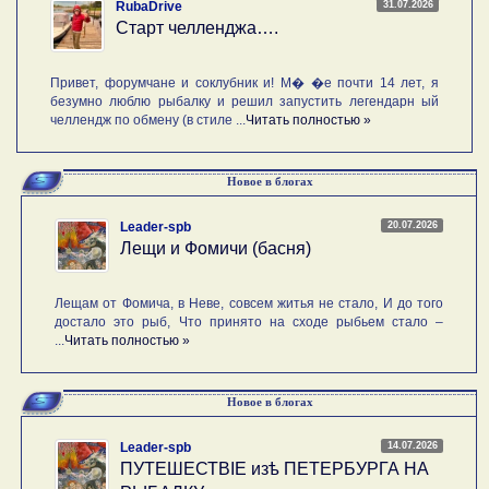
31.07.2026
RubaDrive
Старт челленджа….
Привет, форумчане и соклубник и! М� �е почти 14 лет, я
безумно люблю рыбалку и решил запустить легендарн ый
челлендж по обмену (в стиле ...
Читать полностью »
Новое в блогах
20.07.2026
Leader-spb
Лещи и Фомичи (басня)
Лещам от Фомича, в Неве, совсем житья не стало, И до того
достало это рыб, Что принято на сходе рыбьем стало –
...
Читать полностью »
Новое в блогах
14.07.2026
Leader-spb
ПУТЕШЕСТВIE изѣ ПЕТЕРБУРГА НА