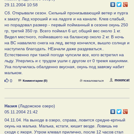
29.11.2004 10:58
Cб. Открывали сезон. Сильный пронизывающий ветер и пурга
к закату. Лед хороший и на ладоге и на канале. Клев слабый,
но порадовал размер - первый пойманный в сезоне окунь 250
гр, третий 350 гр. Всего поймал 6 шт, общий вес около 1 кг.
Видел местного, поймавшего на балансир около 2 кг. В ночь
на ВС навалило снега на лед, ветер кончился, вышло солнце и
наступила благодать. НЕачали даже раздеваться..
Естественно при такой погоде чупсили все, кого встретил на
льду. Уперлись и с трудом ушли с другом от 0 тремя какунями.
Уха получилась обалденно вкусная, окунь под завязку набит
мальком.
Нравится
mooncat
0
Комментарии (0)
пожаловаться
Назия
(Ладожское озеро)
05.11.2004 21:42
04.11.04. На выходе в озеро, справа, ловится средне-крпный
окунь на малька. Малька, кстати, кишит везде. Ловишь не
сходя с якоря. Утром клевал прилично, после 12 часов стал