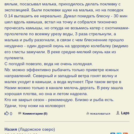
вялым, посасывал малька, приходилось делать поклевку с
экспозицией. Были поклевки щуки на малька, но на поводок
0.14 выташить ее нереально. Думал покидать блесну - 30 мин
шел вдоль камыша, встал на точку и собрался тихонечко
прочесать камышы, но откуда не возьмись катер с охотниками-
прлолетеле по всемму урезу воды, 3 раза стрельнули, а
малька и рыбу разогнали, в связи с чем блесненние прошло
неудачно - один дурной окунь на здоровую колебалку (видимо
его глисты замучили. В реке средне-мелкий окунь как из
пулемета.
С погодой повезло, вода не очень холодная.
Nb: можно эффективно рыбачить только приветре южных
направлений. Северный и западный ветра гонят волну и
малек уходит в камыши, а вода мутнеет. При таком ветре в
Назии можно только в канале мелочь дергать. В реку зашла
хорошая плотва, но она и летом надоела.
Кто не закрыл сезон - рекомендую. Близко и рыба есть.
Удачи, точу ножи на коловорот.
Нравится
Laps
0
Комментарии (0)
пожаловаться
Назия
(Ладожское озеро)