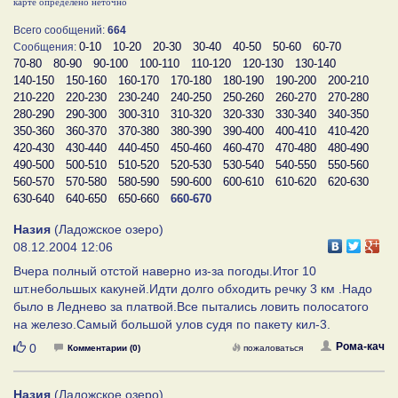
карте определено неточно
Всего сообщений:
664
0-10
10-20
20-30
30-40
40-50
50-60
60-70
Сообщения:
70-80
80-90
90-100
100-110
110-120
120-130
130-140
140-150
150-160
160-170
170-180
180-190
190-200
200-210
210-220
220-230
230-240
240-250
250-260
260-270
270-280
280-290
290-300
300-310
310-320
320-330
330-340
340-350
350-360
360-370
370-380
380-390
390-400
400-410
410-420
420-430
430-440
440-450
450-460
460-470
470-480
480-490
490-500
500-510
510-520
520-530
530-540
540-550
550-560
560-570
570-580
580-590
590-600
600-610
610-620
620-630
630-640
640-650
650-660
660-670
Назия
(Ладожское озеро)
08.12.2004 12:06
Вчера полный отстой наверно из-за погоды.Итог 10
шт.небольшых какуней.Идти долго обходить речку 3 км .Надо
было в Леднево за платвой.Все пытались ловить полосатого
на железо.Самый большой улов судя по пакету кил-3.
Нравится
Рома-кач
0
Комментарии (0)
пожаловаться
Назия
(Ладожское озеро)