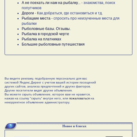
А не поехать ли нам на рыбалку...
- знакомства, поиск
попутчиков
Дороги
- Как добраться, где остановиться и тд.
Рыбацкие места
- спросить про неизученные места для
рыбалки
Рыболовные базы. Отзывы.
Рыбалка в городской черте
Рыбалка на платниках
Большие рыболовные путешествия
Вы видите рекламу, подобранную персонально для вас
системой Яндекс.Директ с учетом вашей истории посещений
других сайтов, анализа предпочтений и других факторов.
Другие посетители видят другие объявления.
Вы можете скрыть объявление, которое вам не нравится,
нажав на ссылку "скрыть" внутри него, или
пожаловаться
на
некорректное объявление администратору.
Новое в блогах