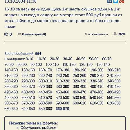
18.10.2004 11:38
16 10 за весь день одна щука 1кг шесть окушков один на 1кг
запрет на выход в ладогу на моторе стоит 500 руб прошли от
мыса зайчего до малого зеленца по греде и от большого до
назии
Нравится
круг
0
Комментарии (0)
пожаловаться
Всего сообщений:
664
0-10
10-20
20-30
30-40
40-50
50-60
60-70
Сообщения:
70-80
80-90
90-100
100-110
110-120
120-130
130-140
140-150
150-160
160-170
170-180
180-190
190-200
200-210
210-220
220-230
230-240
240-250
250-260
260-270
270-280
280-290
290-300
300-310
310-320
320-330
330-340
340-350
350-360
360-370
370-380
380-390
390-400
400-410
410-420
420-430
430-440
440-450
450-460
460-470
470-480
480-490
490-500
500-510
510-520
520-530
530-540
540-550
550-560
560-570
570-580
580-590
590-600
600-610
610-620
620-630
630-640
640-650
650-660
660-670
Похожие темы на
форуме:
Обсуждение рыбалок