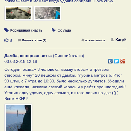
поклевывает в момент когда удочки собираю. Пока сижу..
Корюшиная снасть
Со льда
Нравится
Karpik
8
Комментарии (1)
пожаловаться
Дамба, северная ветка
(Финский залив)
03.03.2018 12:18
Сегодня, экипаж 3 человека, между вторым и третьем
створом, минут 20 пешком от дамбы, глубина метров 6. Итог
90 штук, с 7 утра до 10:30, было несколько дуплетов. Уходили
ещё клевала, наживка свежий карась и у ребят прошлогодний!
Утопил одну удочку, одну сломал, в итоге ловил на две ((((
Всем НХНЧ!