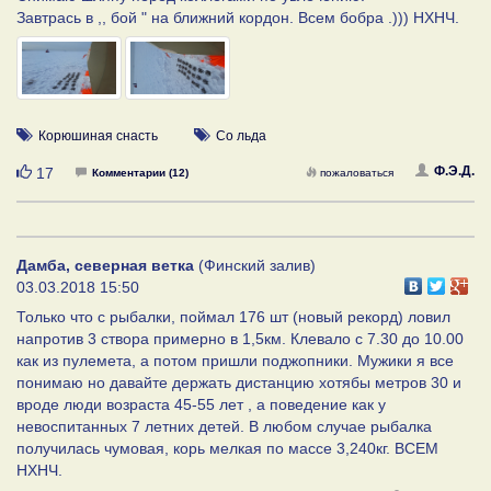
Завтрась в ,, бой " на ближний кордон. Всем бобра .))) НХНЧ.
Корюшиная снасть
Со льда
Нравится
Ф.Э.Д.
17
Комментарии (12)
пожаловаться
Дамба, северная ветка
(Финский залив)
03.03.2018 15:50
Только что с рыбалки, поймал 176 шт (новый рекорд) ловил
напротив 3 створа примерно в 1,5км. Клевало с 7.30 до 10.00
как из пулемета, а потом пришли поджопники. Мужики я все
понимаю но давайте держать дистанцию хотябы метров 30 и
вроде люди возраста 45-55 лет , а поведение как у
невоспитанных 7 летних детей. В любом случае рыбалка
получилась чумовая, корь мелкая по массе 3,240кг. ВСЕМ
НХНЧ.