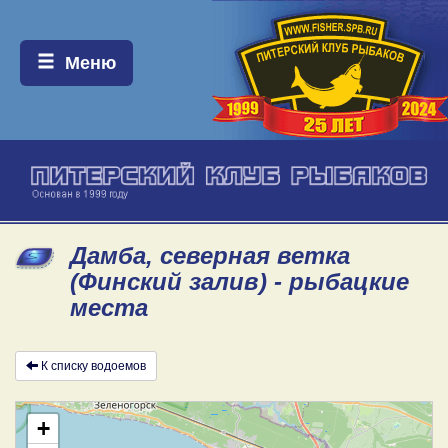
Меню:
Меню
Дамба, северная ветка
(Финский залив) - рыбацкие
места
К списку водоемов
+