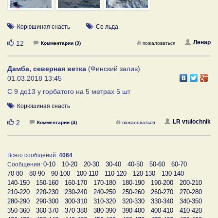
Корюшиная снасть
Со льда
Нравится
Ленар
12
Комментарии (3)
пожаловаться
Дамба, северная ветка
(Финский залив)
01.03.2018 13:45
С 9 до13 у горбатого на 5 метрах 5 шт
Корюшиная снасть
Нравится
LR vtulochnik
2
Комментарии (4)
пожаловаться
Всего сообщений:
4064
0-10
10-20
20-30
30-40
40-50
50-60
60-70
Сообщения:
70-80
80-90
90-100
100-110
110-120
120-130
130-140
140-150
150-160
160-170
170-180
180-190
190-200
200-210
210-220
220-230
230-240
240-250
250-260
260-270
270-280
280-290
290-300
300-310
310-320
320-330
330-340
340-350
350-360
360-370
370-380
380-390
390-400
400-410
410-420