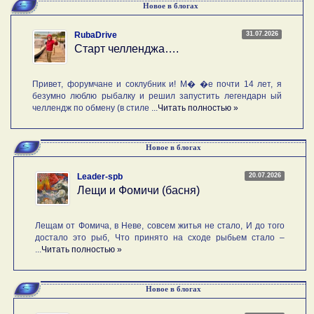
Новое в блогах
31.07.2026
RubaDrive
Старт челленджа….
Привет, форумчане и соклубник и! М� �е почти 14 лет, я
безумно люблю рыбалку и решил запустить легендарн ый
челлендж по обмену (в стиле ...
Читать полностью »
Новое в блогах
20.07.2026
Leader-spb
Лещи и Фомичи (басня)
Лещам от Фомича, в Неве, совсем житья не стало, И до того
достало это рыб, Что принято на сходе рыбьем стало –
...
Читать полностью »
Новое в блогах