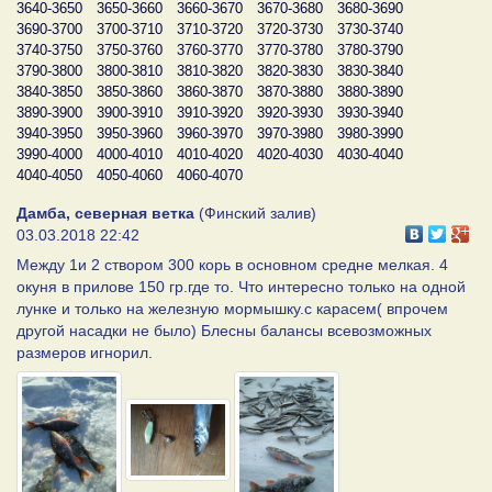
3640-3650
3650-3660
3660-3670
3670-3680
3680-3690
3690-3700
3700-3710
3710-3720
3720-3730
3730-3740
3740-3750
3750-3760
3760-3770
3770-3780
3780-3790
3790-3800
3800-3810
3810-3820
3820-3830
3830-3840
3840-3850
3850-3860
3860-3870
3870-3880
3880-3890
3890-3900
3900-3910
3910-3920
3920-3930
3930-3940
3940-3950
3950-3960
3960-3970
3970-3980
3980-3990
3990-4000
4000-4010
4010-4020
4020-4030
4030-4040
4040-4050
4050-4060
4060-4070
Дамба, северная ветка
(Финский залив)
03.03.2018 22:42
Между 1и 2 створом 300 корь в основном средне мелкая. 4
окуня в прилове 150 гр.где то. Что интересно только на одной
лунке и только на железную мормышку.с карасем( впрочем
другой насадки не было) Блесны балансы всевозможных
размеров игнорил.