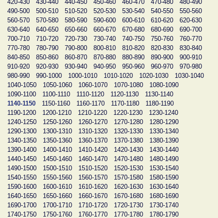
420-430
430-440
440-450
450-460
460-470
470-480
480-490
490-500
500-510
510-520
520-530
530-540
540-550
550-560
560-570
570-580
580-590
590-600
600-610
610-620
620-630
630-640
640-650
650-660
660-670
670-680
680-690
690-700
700-710
710-720
720-730
730-740
740-750
750-760
760-770
770-780
780-790
790-800
800-810
810-820
820-830
830-840
840-850
850-860
860-870
870-880
880-890
890-900
900-910
910-920
920-930
930-940
940-950
950-960
960-970
970-980
980-990
990-1000
1000-1010
1010-1020
1020-1030
1030-1040
1040-1050
1050-1060
1060-1070
1070-1080
1080-1090
1090-1100
1100-1110
1110-1120
1120-1130
1130-1140
1140-1150
1150-1160
1160-1170
1170-1180
1180-1190
1190-1200
1200-1210
1210-1220
1220-1230
1230-1240
1240-1250
1250-1260
1260-1270
1270-1280
1280-1290
1290-1300
1300-1310
1310-1320
1320-1330
1330-1340
1340-1350
1350-1360
1360-1370
1370-1380
1380-1390
1390-1400
1400-1410
1410-1420
1420-1430
1430-1440
1440-1450
1450-1460
1460-1470
1470-1480
1480-1490
1490-1500
1500-1510
1510-1520
1520-1530
1530-1540
1540-1550
1550-1560
1560-1570
1570-1580
1580-1590
1590-1600
1600-1610
1610-1620
1620-1630
1630-1640
1640-1650
1650-1660
1660-1670
1670-1680
1680-1690
1690-1700
1700-1710
1710-1720
1720-1730
1730-1740
1740-1750
1750-1760
1760-1770
1770-1780
1780-1790