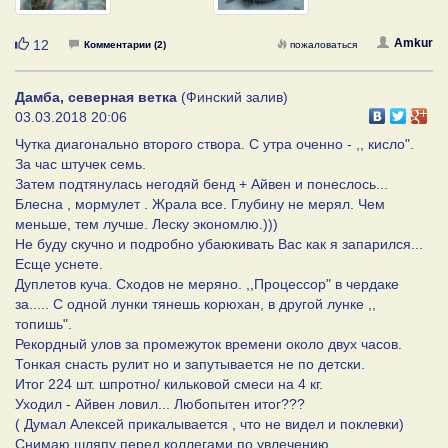
Нравится
Amkur
12
Комментарии (2)
пожаловаться
Дамба, северная ветка
(Финский залив)
03.03.2018 20:06
Чутка диагонально второго створа. С утра оченно - ,, кисло".
За час штучек семь.
Затем подтянулась негодяй бенд + Айвен и понеслось...
Блесна , мормулет . Жрала все. Глубину не мерял. Чем
меньше, тем лучше. Леску экономлю.)))
Не буду скучно и подробно убаюкивать Вас как я запарился...
Есще уснете.
Дуплетов куча. Сходов не меряно. ,,Процессор" в чердаке
за..... С одной лунки тянешь корюхан, в другой лунке ,,
топишь".
Рекордный улов за промежуток времени около двух часов.
Тонкая снасть рулит но и запутывается не по детски.
Итог 224 шт. шпротно/ кильковой смеси на 4 кг.
Уходил - Айвен ловил... Любопытен итог???
( Думал Алексей прикалывается , что не видел и поклевки)
Снимаю шляпу перед коллегами по увлечению.