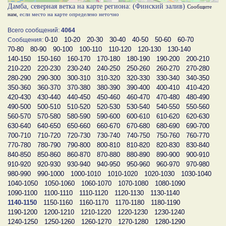
Дамба, северная ветка на карте региона: (Финский залив)
Сообщите
нам
, если место на карте определено неточно
Всего сообщений:
4064
0-10
10-20
20-30
30-40
40-50
50-60
60-70
Сообщения:
70-80
80-90
90-100
100-110
110-120
120-130
130-140
140-150
150-160
160-170
170-180
180-190
190-200
200-210
210-220
220-230
230-240
240-250
250-260
260-270
270-280
280-290
290-300
300-310
310-320
320-330
330-340
340-350
350-360
360-370
370-380
380-390
390-400
400-410
410-420
420-430
430-440
440-450
450-460
460-470
470-480
480-490
490-500
500-510
510-520
520-530
530-540
540-550
550-560
560-570
570-580
580-590
590-600
600-610
610-620
620-630
630-640
640-650
650-660
660-670
670-680
680-690
690-700
700-710
710-720
720-730
730-740
740-750
750-760
760-770
770-780
780-790
790-800
800-810
810-820
820-830
830-840
840-850
850-860
860-870
870-880
880-890
890-900
900-910
910-920
920-930
930-940
940-950
950-960
960-970
970-980
980-990
990-1000
1000-1010
1010-1020
1020-1030
1030-1040
1040-1050
1050-1060
1060-1070
1070-1080
1080-1090
1090-1100
1100-1110
1110-1120
1120-1130
1130-1140
1140-1150
1150-1160
1160-1170
1170-1180
1180-1190
1190-1200
1200-1210
1210-1220
1220-1230
1230-1240
1240-1250
1250-1260
1260-1270
1270-1280
1280-1290