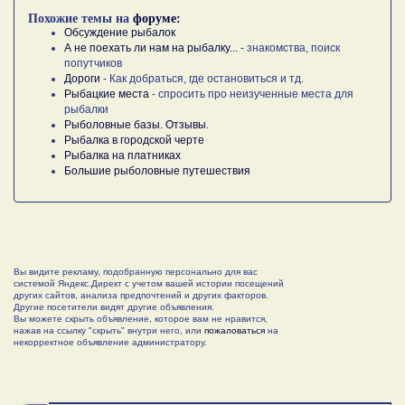
Похожие темы на
форуме:
Обсуждение рыбалок
А не поехать ли нам на рыбалку...
- знакомства, поиск
попутчиков
Дороги
- Как добраться, где остановиться и тд.
Рыбацкие места
- спросить про неизученные места для
рыбалки
Рыболовные базы. Отзывы.
Рыбалка в городской черте
Рыбалка на платниках
Большие рыболовные путешествия
Вы видите рекламу, подобранную персонально для вас
системой Яндекс.Директ с учетом вашей истории посещений
других сайтов, анализа предпочтений и других факторов.
Другие посетители видят другие объявления.
Вы можете скрыть объявление, которое вам не нравится,
нажав на ссылку "скрыть" внутри него, или
пожаловаться
на
некорректное объявление администратору.