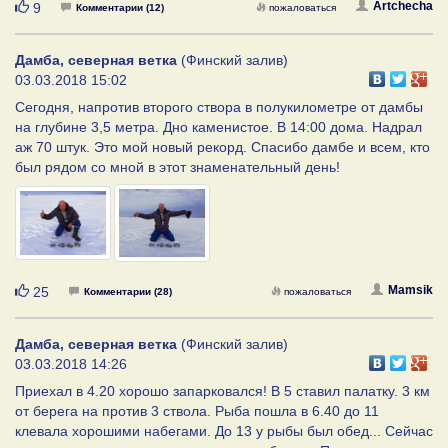
Нравится
Artchecha
9
Комментарии (12)
пожаловаться
Дамба, северная ветка
(Финский залив)
03.03.2018 15:02
Сегодня, напротив второго створа в полукилометре от дамбы
на глубине 3,5 метра. Дно каменистое. В 14:00 дома. Надрал
аж 70 штук. Это мой новый рекорд. Спасибо дамбе и всем, кто
был рядом со мной в этот знаменательный день!
Нравится
Mamsik
25
Комментарии (28)
пожаловаться
Дамба, северная ветка
(Финский залив)
03.03.2018 14:26
Приехал в 4.20 хорошо запарковался! В 5 ставил палатку. 3 км
от берега на против 3 ствола. Рыба пошла в 6.40 до 11
клевала хорошими набегами. До 13 у рыбы был обед... Сейчас