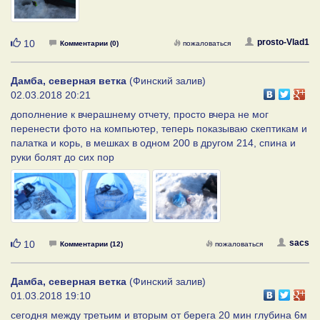
Нравится
prosto-Vlad1
10
Комментарии (0)
пожаловаться
Дамба, северная ветка
(Финский залив)
02.03.2018 20:21
дополнение к вчерашнему отчету, просто вчера не мог
перенести фото на компьютер, теперь показываю скептикам и
палатка и корь, в мешках в одном 200 в другом 214, спина и
руки болят до сих пор
Нравится
sacs
10
Комментарии (12)
пожаловаться
Дамба, северная ветка
(Финский залив)
01.03.2018 19:10
сегодня между третьим и вторым от берега 20 мин глубина 6м