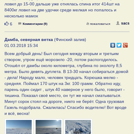
ловил до 15-00 дальше уже отнялась спина итог 414шт на
8400кг ловил на две удочки среде мелкая но попалось и
несколько мамок
Нравится
sacs
6
Комментарии (9)
пожаловаться
Дамба, северная ветка
(Финский залив)
01.03.2018 15:34
Всем добрый день! Был сегодня между вторым и третьим
створом, утром ещё морозило -20, потом распогодилось.
Отошёл от дамбы около километра, глубина по эхолоту 8,5
метра. Было девять дуплета. В 13-30 начал собираться домой
- дела! Народу мало, человек тридцать. Корюшка мелко -
средняя. Поймал 170 штук на 3кг. 100 грамм. Обратно иду,
парень один сидит , штук 40 наверное у него было, говорит -
тишина. Показал своё место, он тут же начал сматываться.
Минут сорок стоял на дороге, никто не берёт. Одна грузовая
Газель подобрала. Сжалилась! Спасибо водителю! Вот вроде
и всё, весна!