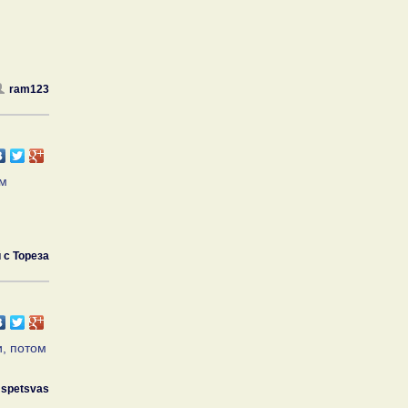
ram123
ём
 с Тореза
и, потом
spetsvas