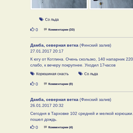
Со льда
Нравится
0
Комментарии (33)
Дамба, северная ветка
(Финский залив)
27.01.2017 20:17
К югу от Котлина. Очень скользко, 140 напарник 220
слабо, к вечеру покрупнее. Уходил 17часов
Корюшиная снасть
Со льда
Нравится
0
Комментарии (0)
Дамба, северная ветка
(Финский залив)
26.01.2017 20:32
Сегодня в Тарховке 102 средней и мелкой корюшки. 
пошел дождь.
Нравится
0
Комментарии (4)