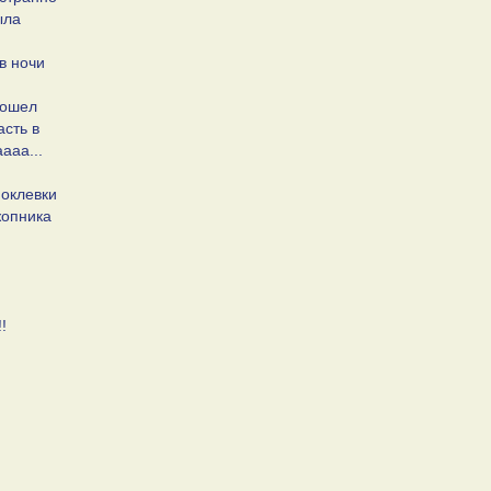
ыла
в ночи
пошел
асть в
ааа...
поклевки
жопника
!