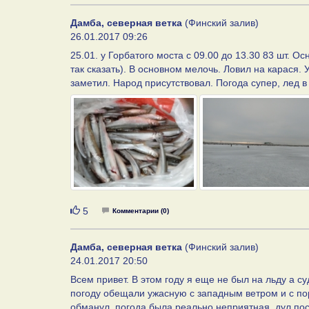
Дамба, северная ветка
(Финский залив)
26.01.2017 09:26
25.01. у Горбатого моста с 09.00 до 13.30 83 шт. О
так сказать). В основном мелочь. Ловил на карася.
заметил. Народ присутствовал. Погода супер, лед в
Нравится
5
Комментарии (0)
Дамба, северная ветка
(Финский залив)
24.01.2017 20:50
Всем привет. В этом году я еще не был на льду а су
погоду обещали ужасную с западным ветром и с пор
обманул, погода была реально неприятная, дул пос