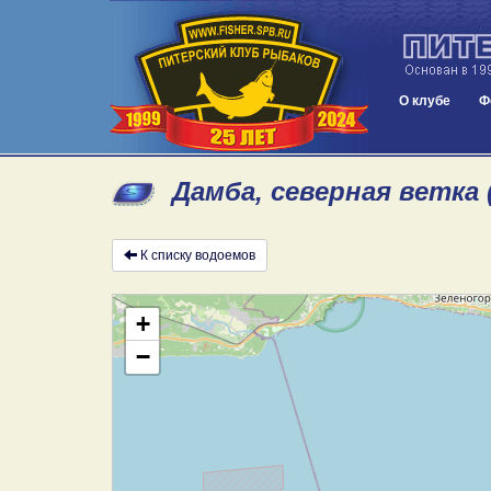
О клубе
Ф
Дамба, северная ветка 
К списку водоемов
+
−