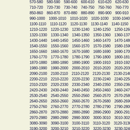
570-580
580-590
590-600
600-610
610-620
620-630
710-720
720-730
730-740
740-750
750-760
760-770
850-860
860-870
870-880
880-890
890-900
900-910
990-1000
1000-1010
1010-1020
1020-1030
1030-1040
1100-1110
1110-1120
1120-1130
1130-1140
1140-1150
1210-1220
1220-1230
1230-1240
1240-1250
1250-126
1320-1330
1330-1340
1340-1350
1350-1360
1360-137
1430-1440
1440-1450
1450-1460
1460-1470
1470-148
1540-1550
1550-1560
1560-1570
1570-1580
1580-159
1650-1660
1660-1670
1670-1680
1680-1690
1690-170
1760-1770
1770-1780
1780-1790
1790-1800
1800-181
1870-1880
1880-1890
1890-1900
1900-1910
1910-192
1980-1990
1990-2000
2000-2010
2010-2020
2020-203
2090-2100
2100-2110
2110-2120
2120-2130
2130-214
2200-2210
2210-2220
2220-2230
2230-2240
2240-225
2310-2320
2320-2330
2330-2340
2340-2350
2350-236
2420-2430
2430-2440
2440-2450
2450-2460
2460-247
2530-2540
2540-2550
2550-2560
2560-2570
2570-258
2640-2650
2650-2660
2660-2670
2670-2680
2680-269
2750-2760
2760-2770
2770-2780
2780-2790
2790-280
2860-2870
2870-2880
2880-2890
2890-2900
2900-291
2970-2980
2980-2990
2990-3000
3000-3010
3010-302
3080-3090
3090-3100
3100-3110
3110-3120
3120-313
3190-3200
3200-3210
3210-3220
3220-3230
3230-324