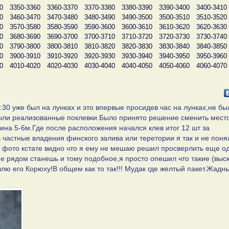
0
3350-3360
3360-3370
3370-3380
3380-3390
3390-3400
3400-3410
0
3460-3470
3470-3480
3480-3490
3490-3500
3500-3510
3510-3520
0
3570-3580
3580-3590
3590-3600
3600-3610
3610-3620
3620-3630
0
3680-3690
3690-3700
3700-3710
3710-3720
3720-3730
3730-3740
0
3790-3800
3800-3810
3810-3820
3820-3830
3830-3840
3840-3850
0
3900-3910
3910-3920
3920-3930
3930-3940
3940-3950
3950-3960
0
4010-4020
4020-4030
4030-4040
4040-4050
4050-4060
4060-4070
:30 уже был на лунках и это впервые просидев час на лунках,не бы
 были реализованные поклевки.Было принято решение сменить мест
ина 5-6м.Где после расположения начался клев итог 12 шт за
ть частные владения финского залива или теретории я так и не поня
по фото кстате видно что я ему не мешаю решил просверлить еще о
не рядом станешь и тому подобное,я просто опешил что такие (выс
лю его Корюху!В общем как то так!!! Мудак где желтый пакет.Жадн