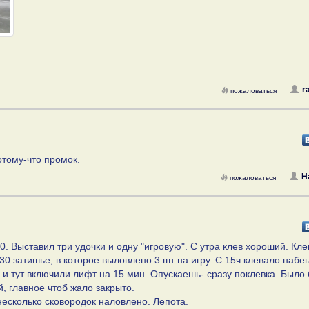
r
пожаловаться
потому-что промок.
H
пожаловаться
. Выставил три удочки и одну "игровую". С утра клев хороший. Кл
30 затишье, в которое выловлено 3 шт на игру. С 15ч клевало набе
 и тут включили лифт на 15 мин. Опускаешь- сразу поклевка. Было 
, главное чтоб жало закрыто.
несколько сковородок наловлено. Лепота.