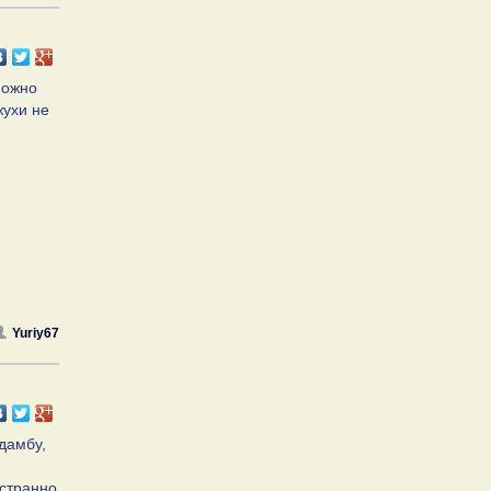
 можно
жухи не
Yuriy67
 дамбу,
 странно