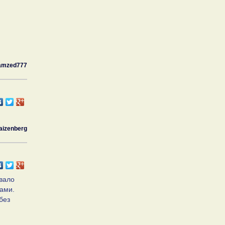
amzed777
aizenberg
евало
гами.
без