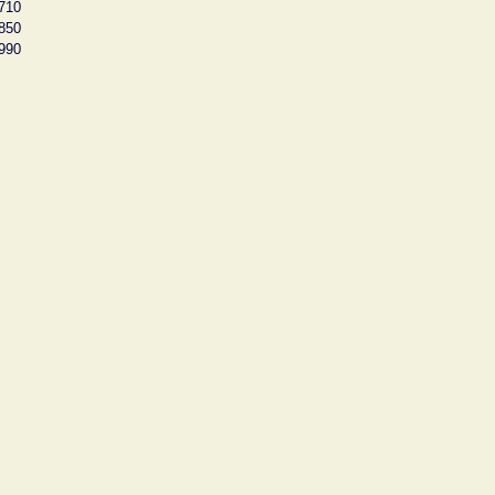
710
850
990