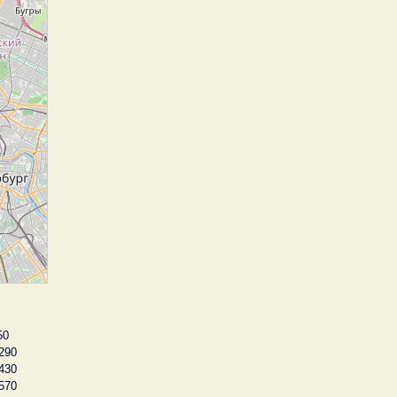
50
290
430
570