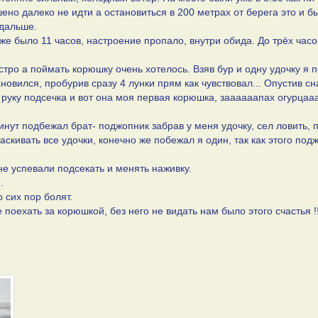
но далеко не идти а остановиться в 200 метрах от берега это и б
 дальше.
же было 11 часов, настроение пропало, внутри обида. До трёх часо
стро а поймать корюшку очень хотелось. Взяв бур и одну удочку я 
овился, пробурив сразу 4 лунки прям как чувствовал... Опустив сн
в руку подсечка и вот она моя первая корюшка, заааааапах огурцааа
инут подбежал брат- поджопник забрав у меня удочку, сел ловить, 
аскивать все удочки, конечно же побежал я один, так как этого под
 не успевали подсекать и менять наживку.
.
о сих пор болят.
оехать за корюшкой, без него не видать нам было этого счастья !!