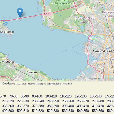
в)
Сообщите нам
, если место на карте определено неточно
0-70
70-80
80-90
90-100
100-110
110-120
120-130
130-140
140-1
210-220
220-230
230-240
240-250
250-260
260-270
270-280
280-
350-360
360-370
370-380
380-390
390-400
400-410
410-420
420-
490-500
500-510
510-520
520-530
530-540
540-550
550-560
560-