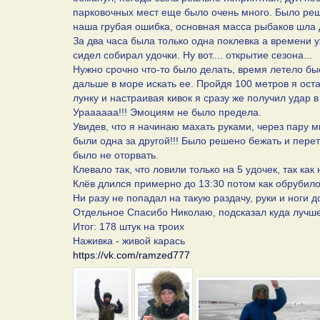
парковочных мест еще было очень много. Было реше
наша грубая ошибка, основная масса рыбаков шла
За два часа была только одна поклевка а времени у
сидел собирал удочки. Ну вот.... открытие сезона...
Нужно срочно что-то было делать, время летело бы
дальше в море искать ее. Пройдя 100 метров я остан
лунку и настраивая кивок я сразу же получил удар 
Ураааааа!!! Эмоциям не было предела.
Увидев, что я начинаю махать руками, через пару м
были одна за другой!!! Было решено бежать и перет
было не оторвать.
Клевало так, что ловили только на 5 удочек, так как
Клёв длился примерно до 13:30 потом как обрубило
Ни разу не попадал на такую раздачу, руки и ноги д
Отдельное Спасибо Николаю, подсказал куда лучше п
Итог: 178 штук на троих
Наживка - живой карась
https://vk.com/ramzed777