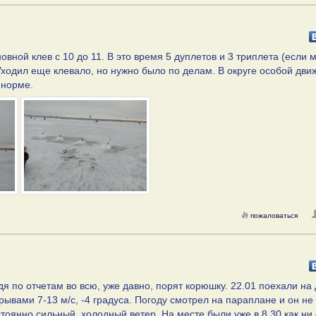
сновной клев с 10 до 11. В это время 5 дуплетов и 3 триплета (если
 Уходил еще клевало, но нужно было по делам. В округе особой дви
 норме.
пожаловаться
дя по отчетам во всю, уже давно, порят корюшку. 22.01 поехали на
ывами 7-13 м/с, -4 градуса. Погоду смотрел на параплане и он не
тоянно сильный, холодный ветер. На месте были уже в 8.30 как ни