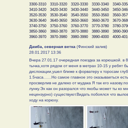
3300-3310
3310-3320
3320-3330
3330-3340
3340-335
3410-3420
3420-3430
3430-3440
3440-3450
3450-346
3520-3530
3530-3540
3540-3550
3550-3560
3560-357
3630-3640
3640-3650
3650-3660
3660-3670
3670-368
3740-3750
3750-3760
3760-3770
3770-3780
3780-379
3850-3860
3860-3870
3870-3880
3880-3890
3890-390
3960-3970
3970-3980
3980-3990
3990-4000
4000-401
Дамба, северная ветка
(Финский залив)
28.01.2017 13:36
Вчера 27.01.17 очередная поездка за корюшкой. в 8
тычка,хотя рядом от меня в метрах 10-15 у ребят
дислокации,ушел ближе к форватеру к торосам глуб
1.5часа.......Но самое главное это оказываеться ес
просверлив не далеко от мудака Я так его назову.
лунку.Эх как он разорался что якобы может ты ко м
нецензурно) существуют.Видать побоялся что вылов
ходу на корюху.