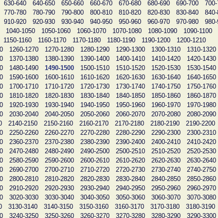
630-640
640-650
650-660
660-670
670-680
680-690
690-700
700-
770-780
780-790
790-800
800-810
810-820
820-830
830-840
840-
910-920
920-930
930-940
940-950
950-960
960-970
970-980
980-
1040-1050
1050-1060
1060-1070
1070-1080
1080-1090
1090-1100
1150-1160
1160-1170
1170-1180
1180-1190
1190-1200
1200-1210
0
1260-1270
1270-1280
1280-1290
1290-1300
1300-1310
1310-1320
0
1370-1380
1380-1390
1390-1400
1400-1410
1410-1420
1420-1430
0
1480-1490
1490-1500
1500-1510
1510-1520
1520-1530
1530-1540
0
1590-1600
1600-1610
1610-1620
1620-1630
1630-1640
1640-1650
0
1700-1710
1710-1720
1720-1730
1730-1740
1740-1750
1750-1760
0
1810-1820
1820-1830
1830-1840
1840-1850
1850-1860
1860-1870
0
1920-1930
1930-1940
1940-1950
1950-1960
1960-1970
1970-1980
0
2030-2040
2040-2050
2050-2060
2060-2070
2070-2080
2080-2090
0
2140-2150
2150-2160
2160-2170
2170-2180
2180-2190
2190-2200
0
2250-2260
2260-2270
2270-2280
2280-2290
2290-2300
2300-2310
0
2360-2370
2370-2380
2380-2390
2390-2400
2400-2410
2410-2420
0
2470-2480
2480-2490
2490-2500
2500-2510
2510-2520
2520-2530
0
2580-2590
2590-2600
2600-2610
2610-2620
2620-2630
2630-2640
0
2690-2700
2700-2710
2710-2720
2720-2730
2730-2740
2740-2750
0
2800-2810
2810-2820
2820-2830
2830-2840
2840-2850
2850-2860
0
2910-2920
2920-2930
2930-2940
2940-2950
2950-2960
2960-2970
0
3020-3030
3030-3040
3040-3050
3050-3060
3060-3070
3070-3080
0
3130-3140
3140-3150
3150-3160
3160-3170
3170-3180
3180-3190
0
3240-3250
3250-3260
3260-3270
3270-3280
3280-3290
3290-3300