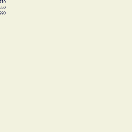
710
850
990