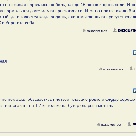
ого не ожидая нарвались на бель, так до 16 часов и просидели. Итог
а нормальная даже мамки проскакивали! Итог по плотве около 6 кг
тый, да и качается когда ходашь, единомысленники присутствовал
 и берегите себя.
корюшатн
пожаловаться
пная
пожаловаться
е не помешал обзавестись плотвой, клевало редко и фидер хорошо
, в итоге 6шт на 1.7 кг. только на бутер опарыш-мотыль
Л
пожаловаться