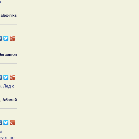
к
alex-niks
Geraomon
. Лед с
Абомей
ты
ует, но