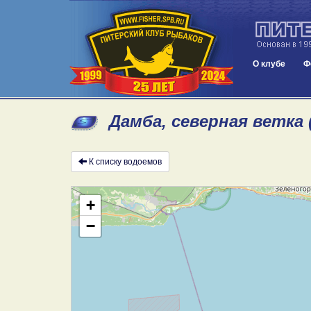
О клубе
Ф
Дамба, северная ветка 
К списку водоемов
+
−