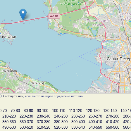
в)
Сообщите нам
, если место на карте определено неточно
0-70
70-80
80-90
90-100
100-110
110-120
120-130
130-140
140-1
210-220
220-230
230-240
240-250
250-260
260-270
270-280
280-
350-360
360-370
370-380
380-390
390-400
400-410
410-420
420-
490-500
500-510
510-520
520-530
530-540
540-550
550-560
560-