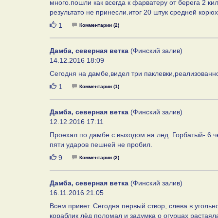
много.пошли как всегда к фарватеру от берега 2 к
результато не принесли.итог 20 штук средней корю
Нравится
1
Комментарии (2)
Дамба, северная ветка
(Финский залив)
14.12.2016 18:09
Сегодня на дамбе,видел три паклевки,реализованно
Нравится
1
Комментарии (1)
Дамба, северная ветка
(Финский залив)
12.12.2016 17:11
Проехал по дамбе с выходом на лед. Горбатый- 6 ч
пяти ударов пешней не пробил.
Нравится
9
Комментарии (2)
Дамба, северная ветка
(Финский залив)
16.11.2016 21:05
Всем привет. Сегодня первый створ, слева в угольно
кораблик лёд поломал и задумка о огурцах растаял