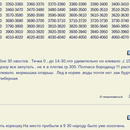
0
3350-3360
3360-3370
3370-3380
3380-3390
3390-3400
3400-3410
0
3460-3470
3470-3480
3480-3490
3490-3500
3500-3510
3510-3520
0
3570-3580
3580-3590
3590-3600
3600-3610
3610-3620
3620-3630
0
3680-3690
3690-3700
3700-3710
3710-3720
3720-3730
3730-3740
0
3790-3800
3800-3810
3810-3820
3820-3830
3830-3840
3840-3850
0
3900-3910
3910-3920
3920-3930
3930-3940
3940-3950
3950-3960
0
4010-4020
4020-4030
4030-4040
4040-4050
4050-4060
4060-4070
бое 30 хвостов . Течка 0 , до 14-30,что удивительно но клевало ,с 
разу все запутать , не я а плотва гр.300. Полчаса бородищу !!! рас
 клевало. мормышка опарыш . Лед в норме ,воды почти нет ,как будт
алиберная.
пожаловаться
ить корюшку.На место прибыли в 9 30 народу было уже оооочень