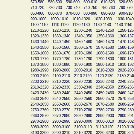
570-580
580-590
590-600
600-610
610-620
620-630
710-720
720-730
730-740
740-750
750-760
760-770
850-860
860-870
870-880
880-890
890-900
900-910
990-1000
1000-1010
1010-1020
1020-1030
1030-1040
1100-1110
1110-1120
1120-1130
1130-1140
1140-1150
1210-1220
1220-1230
1230-1240
1240-1250
1250-126
1320-1330
1330-1340
1340-1350
1350-1360
1360-137
1430-1440
1440-1450
1450-1460
1460-1470
1470-148
1540-1550
1550-1560
1560-1570
1570-1580
1580-159
1650-1660
1660-1670
1670-1680
1680-1690
1690-170
1760-1770
1770-1780
1780-1790
1790-1800
1800-181
1870-1880
1880-1890
1890-1900
1900-1910
1910-192
1980-1990
1990-2000
2000-2010
2010-2020
2020-203
2090-2100
2100-2110
2110-2120
2120-2130
2130-214
2200-2210
2210-2220
2220-2230
2230-2240
2240-225
2310-2320
2320-2330
2330-2340
2340-2350
2350-236
2420-2430
2430-2440
2440-2450
2450-2460
2460-247
2530-2540
2540-2550
2550-2560
2560-2570
2570-258
2640-2650
2650-2660
2660-2670
2670-2680
2680-269
2750-2760
2760-2770
2770-2780
2780-2790
2790-280
2860-2870
2870-2880
2880-2890
2890-2900
2900-291
2970-2980
2980-2990
2990-3000
3000-3010
3010-302
3080-3090
3090-3100
3100-3110
3110-3120
3120-313
3190-3200
3200-3210
3210-3220
3220-3230
3230-324