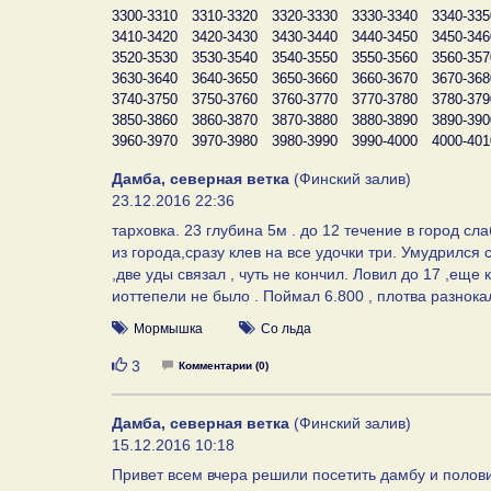
3300-3310
3310-3320
3320-3330
3330-3340
3340-335
3410-3420
3420-3430
3430-3440
3440-3450
3450-346
3520-3530
3530-3540
3540-3550
3550-3560
3560-357
3630-3640
3640-3650
3650-3660
3660-3670
3670-368
3740-3750
3750-3760
3760-3770
3770-3780
3780-379
3850-3860
3860-3870
3870-3880
3880-3890
3890-390
3960-3970
3970-3980
3980-3990
3990-4000
4000-401
Дамба, северная ветка
(Финский залив)
23.12.2016 22:36
тарховка. 23 глубина 5м . до 12 течение в город сла
из города,сразу клев на все удочки три. Умудрился с
,две уды связал , чуть не кончил. Ловил до 17 ,еще
иоттепели не было . Поймал 6.800 , плотва разнок
Мормышка
Со льда
Нравится
3
Комментарии (0)
Дамба, северная ветка
(Финский залив)
15.12.2016 10:18
Привет всем вчера решили посетить дамбу и полов