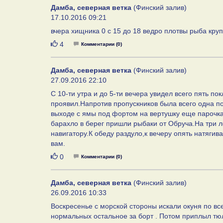
Дамба, северная ветка
(Финский залив)
17.10.2016 09:21
вчера хищника 0 с 15 до 18 ведро плотвы рыба кру
Нравится
4
Комментарии (0)
Дамба, северная ветка
(Финский залив)
27.09.2016 22:10
С 10-ти утра и до 5-ти вечера увидел всего пять п
проявил.Напротив пропускников была всего одна по
выходе с ямы под фортом на вертушку еще парочка
барахло в берег пришли рыбаки от Обруча.На три 
навигатору.К обеду раздуло,к вечеру опять натягив
вам.
Нравится
0
Комментарии (0)
Дамба, северная ветка
(Финский залив)
26.09.2016 10:33
Воскресенье с морской стороны искали окуня по все
нормальных остальное за борт . Потом приплыл тю