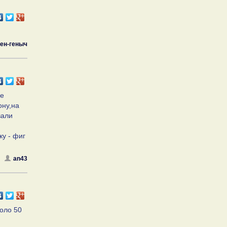
ген-геныч
не
ону,на
вали
ку - фиг
an43
коло 50