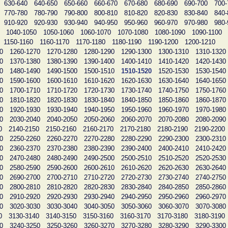
630-640
640-650
650-660
660-670
670-680
680-690
690-700
700-
770-780
780-790
790-800
800-810
810-820
820-830
830-840
840-
910-920
920-930
930-940
940-950
950-960
960-970
970-980
980-
1040-1050
1050-1060
1060-1070
1070-1080
1080-1090
1090-1100
1150-1160
1160-1170
1170-1180
1180-1190
1190-1200
1200-1210
0
1260-1270
1270-1280
1280-1290
1290-1300
1300-1310
1310-1320
0
1370-1380
1380-1390
1390-1400
1400-1410
1410-1420
1420-1430
0
1480-1490
1490-1500
1500-1510
1510-1520
1520-1530
1530-1540
0
1590-1600
1600-1610
1610-1620
1620-1630
1630-1640
1640-1650
0
1700-1710
1710-1720
1720-1730
1730-1740
1740-1750
1750-1760
0
1810-1820
1820-1830
1830-1840
1840-1850
1850-1860
1860-1870
0
1920-1930
1930-1940
1940-1950
1950-1960
1960-1970
1970-1980
0
2030-2040
2040-2050
2050-2060
2060-2070
2070-2080
2080-2090
0
2140-2150
2150-2160
2160-2170
2170-2180
2180-2190
2190-2200
0
2250-2260
2260-2270
2270-2280
2280-2290
2290-2300
2300-2310
0
2360-2370
2370-2380
2380-2390
2390-2400
2400-2410
2410-2420
0
2470-2480
2480-2490
2490-2500
2500-2510
2510-2520
2520-2530
0
2580-2590
2590-2600
2600-2610
2610-2620
2620-2630
2630-2640
0
2690-2700
2700-2710
2710-2720
2720-2730
2730-2740
2740-2750
0
2800-2810
2810-2820
2820-2830
2830-2840
2840-2850
2850-2860
0
2910-2920
2920-2930
2930-2940
2940-2950
2950-2960
2960-2970
0
3020-3030
3030-3040
3040-3050
3050-3060
3060-3070
3070-3080
0
3130-3140
3140-3150
3150-3160
3160-3170
3170-3180
3180-3190
0
3240-3250
3250-3260
3260-3270
3270-3280
3280-3290
3290-3300