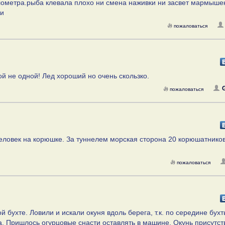
илометра.рыба клевала плохо ни смена наживки ни засвет мармыше
хи
пожаловаться
й не одной! Лед хороший но очень скользко.
пожаловаться
еловек на корюшке. За туннелем морская сторона 20 корюшатников
пожаловаться
й бухте. Ловили и искали окуня вдоль берега, т.к. по середине бух
а. Пришлось огурцовые снасти оставлять в машине. Окунь присутств