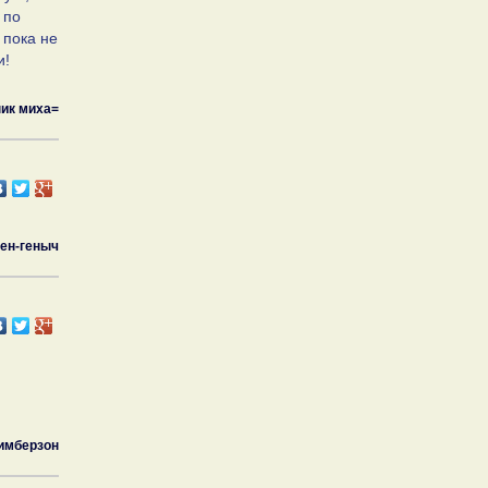
 по
 пока не
и!
ик миха=
ген-геныч
имберзон