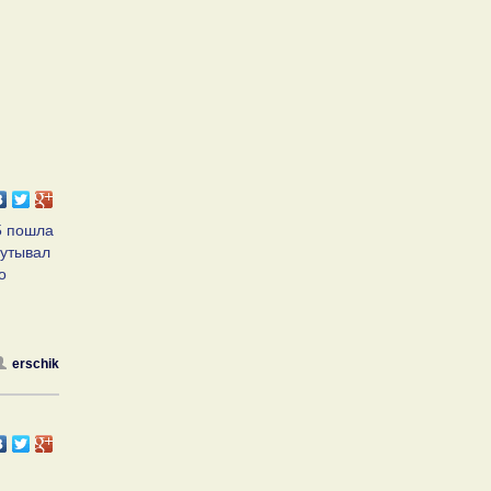
15 пошла
путывал
о
erschik