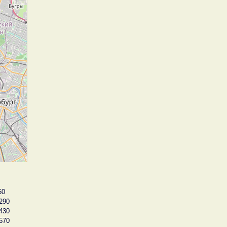
50
290
430
570