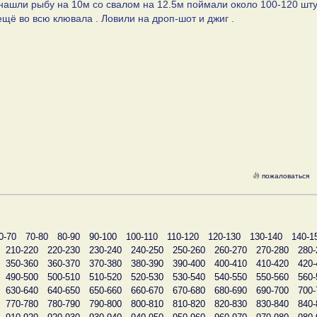
нашли рыбу на 10м со свалом на 12.5м поймали около 100-120 шту
ещё во всю клювала . Ловили на дроп-шот и джиг .
пожаловаться
0-70
70-80
80-90
90-100
100-110
110-120
120-130
130-140
140-1
210-220
220-230
230-240
240-250
250-260
260-270
270-280
280-
350-360
360-370
370-380
380-390
390-400
400-410
410-420
420-
490-500
500-510
510-520
520-530
530-540
540-550
550-560
560-
630-640
640-650
650-660
660-670
670-680
680-690
690-700
700-
770-780
780-790
790-800
800-810
810-820
820-830
830-840
840-