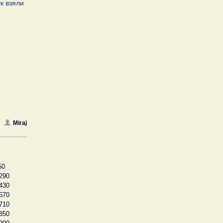
к взяли
Miraj
50
290
430
570
710
850