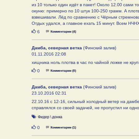
из 10 только один идёт в пакет! Около 12.00 сами т
окуню: примерно по 10 штук 100-250 грамм. А плотв
взвешивали. Лёд по сравнению с Чёрным стремнова
Отдых удался, а главное ехать 15 минут. Всем НЧНХ
Нравится
6
Комментарии (4)
Дамба, северная ветка
(Финский залив)
01.11.2016 22:08
хищника ноль плотва в час по чайной ложке не кру
Нравится
0
Комментарии (0)
Дамба, северная ветка
(Финский залив)
23.10.2016 02:31
22.10.16 с 12-16, сильный холодный ветер на дамб
справлялся со своей задачей, не пропустил ни одной
Фидер \ донка
Нравится
0
Комментарии (1)