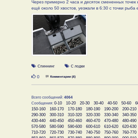
Через примерно 2 часа и десяток смененных точек 
ещё около 50 хвостов, уезжали в 6:30 с точки рыба 
Спиннинг
С лодки
Нравится
0
Комментарии (4)
Всего сообщений:
4064
0-10
10-20
20-30
30-40
40-50
50-60
6
Сообщения:
150-160
160-170
170-180
180-190
190-200
200-210
290-300
300-310
310-320
320-330
330-340
340-350
430-440
440-450
450-460
460-470
470-480
480-490
570-580
580-590
590-600
600-610
610-620
620-630
710-720
720-730
730-740
740-750
750-760
760-770