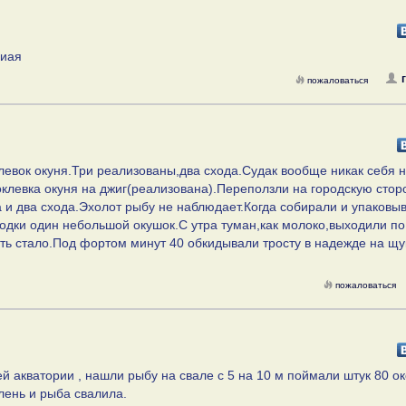
пиая
пожаловаться
оклевок окуня.Три реализованы,два схода.Судак вообще никак себя 
клевка окуня на джиг(реализована).Переползли на городскую стор
 и два схода.Эхолот рыбу не наблюдает.Когда собирали и упаковы
лодки один небольшой окушок.С утра туман,как молоко,выходили по
ать стало.Под фортом минут 40 обкидывали тросту в надежде на щу
пожаловаться
й акватории , нашли рыбу на свале с 5 на 10 м поймали штук 80 о
лень и рыба свалила.