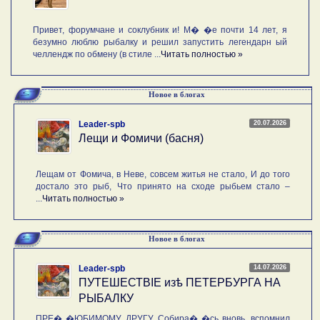
Привет, форумчане и соклубник и! М� �е почти 14 лет, я
безумно люблю рыбалку и решил запустить легендарн ый
челлендж по обмену (в стиле ...
Читать полностью »
Новое в блогах
20.07.2026
Leader-spb
Лещи и Фомичи (басня)
Лещам от Фомича, в Неве, совсем житья не стало, И до того
достало это рыб, Что принято на сходе рыбьем стало –
...
Читать полностью »
Новое в блогах
14.07.2026
Leader-spb
ПУТЕШЕСТВIE изѣ ПЕТЕРБУРГА НА
РЫБАЛКУ
ПРЕ� �ЮБИМОМУ ДРУГУ. Собира� �сь вновь, вспомнил