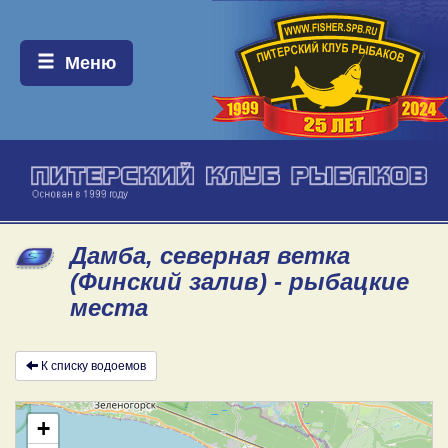
Меню:
Меню
Дамба, северная ветка
(Финский залив) - рыбацкие
места
К списку водоемов
+