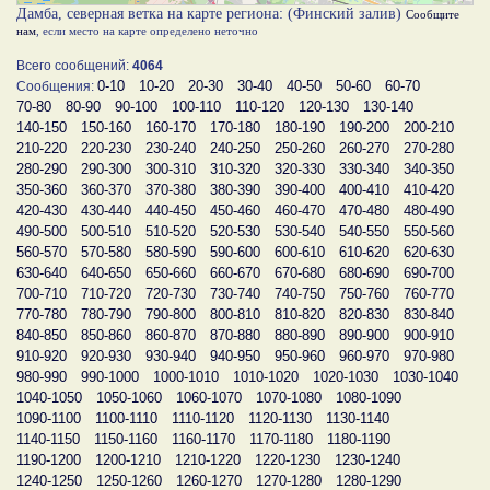
Дамба, северная ветка на карте региона: (Финский залив)
Сообщите
нам
, если место на карте определено неточно
Всего сообщений:
4064
0-10
10-20
20-30
30-40
40-50
50-60
60-70
Сообщения:
70-80
80-90
90-100
100-110
110-120
120-130
130-140
140-150
150-160
160-170
170-180
180-190
190-200
200-210
210-220
220-230
230-240
240-250
250-260
260-270
270-280
280-290
290-300
300-310
310-320
320-330
330-340
340-350
350-360
360-370
370-380
380-390
390-400
400-410
410-420
420-430
430-440
440-450
450-460
460-470
470-480
480-490
490-500
500-510
510-520
520-530
530-540
540-550
550-560
560-570
570-580
580-590
590-600
600-610
610-620
620-630
630-640
640-650
650-660
660-670
670-680
680-690
690-700
700-710
710-720
720-730
730-740
740-750
750-760
760-770
770-780
780-790
790-800
800-810
810-820
820-830
830-840
840-850
850-860
860-870
870-880
880-890
890-900
900-910
910-920
920-930
930-940
940-950
950-960
960-970
970-980
980-990
990-1000
1000-1010
1010-1020
1020-1030
1030-1040
1040-1050
1050-1060
1060-1070
1070-1080
1080-1090
1090-1100
1100-1110
1110-1120
1120-1130
1130-1140
1140-1150
1150-1160
1160-1170
1170-1180
1180-1190
1190-1200
1200-1210
1210-1220
1220-1230
1230-1240
1240-1250
1250-1260
1260-1270
1270-1280
1280-1290