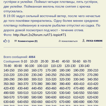
густёрки и уклейки. Поймал четыре плотвицы, пять густёрок,
две уклейки. Пойманная мелочь после снятия с крючка
отпускалась.
В 19.00 задул сильный восточный ветер, после чего нечастые
до того поклёвки прекратились. Одну более менее среднюю
плотвицу пойманную в начале рыбалки отпустил из садка. По
дороге домой посмотрел под мост - течение отлив.
Фото:
http://kurt.2x2forum.ru/t71-topic#71
Нравится
леха-химик
0
Комментарии (0)
пожаловаться
Всего сообщений:
4064
0-10
10-20
20-30
30-40
40-50
50-60
60-70
Сообщения:
70-80
80-90
90-100
100-110
110-120
120-130
130-140
140-150
150-160
160-170
170-180
180-190
190-200
200-210
210-220
220-230
230-240
240-250
250-260
260-270
270-280
280-290
290-300
300-310
310-320
320-330
330-340
340-350
350-360
360-370
370-380
380-390
390-400
400-410
410-420
420-430
430-440
440-450
450-460
460-470
470-480
480-490
490-500
500-510
510-520
520-530
530-540
540-550
550-560
560-570
570-580
580-590
590-600
600-610
610-620
620-630
630-640
640-650
650-660
660-670
670-680
680-690
690-700