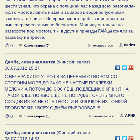
шести узнал, что охрана с полицией час назад всех разогнала-
мол с мостов ловить низзя и за забор к водопропускникам
заходить тож низзя. Во время моего пребывания никто из
вышеперечисленных не беспокоил. Машину оставлял на
развороте под мостом, т к. в другие приезды ГАЙцы гоняли за
парковку на трассе.
Нравится
darlex
0
Комментарии (0)
пожаловаться
Дамба, северная ветка
(Финский залив)
08.07.2012 15:27
С ВЕЧЕРА 07 ПО УТРО 08 ЗА ПЕРВЫМ СТВОРОМ СО
СТОРОНЫ МОРЯ ДО 24 00 НЕ ЧАСТЫЕ ПОКЛЕВКИ
МЕЛОЧИ,А ПОТОМ ДО 6 00 ЛЕЩ ,ПОДЛЕЩИК 9 КГ !!!! Я НА
ТАКОЙ КЛЁВ НОЧЬЮ ЕЩЁ НЕ ПОПАДАЛ. ОЧЕНЬ МНОГО
СХОДОВ ИЗ-ЗА НЕ ОПЫТНОСТИ И КРЮЧКОВ ИЗ ТОНКОЙ
ПРОВОЛОКИ!!! ВСЕХ С ДНЁМ РЫБОЛОВА!!!!!!
Нравится
АРИК
0
Комментарии (0)
пожаловаться
Дамба, северная ветка
(Финский залив)
08.07.2012 14:53