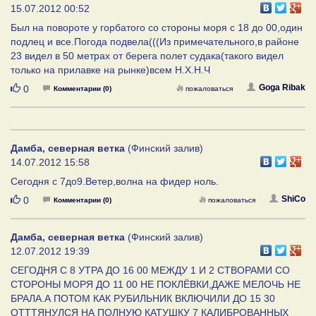
15.07.2012 00:52
Был на повороте у горбатого со стороны моря с 18 до 00,один
подлец и все.Погода подвела(((Из примечательного,в районе
23 видел в 50 метрах от берега полет судака(такого видел
только на прилавке на рынке)всем Н.Х.Н.Ч
Нравится
Goga Ribak
0
Комментарии (0)
пожаловаться
Дамба, северная ветка
(Финский залив)
14.07.2012 15:58
Сегодня с 7до9.Ветер,волна на фидер ноль.
Нравится
ShiCo
0
Комментарии (0)
пожаловаться
Дамба, северная ветка
(Финский залив)
12.07.2012 19:39
СЕГОДНЯ С 8 УТРА ДО 16 00 МЕЖДУ 1 И 2 СТВОРАМИ СО
СТОРОНЫ МОРЯ ДО 11 00 НЕ ПОКЛЁВКИ,ДАЖЕ МЕЛОЧЬ НЕ
БРАЛА.А ПОТОМ КАК РУБИЛЬНИК ВКЛЮЧИЛИ ДО 15 30
ОТТТЯНУЛСЯ НА ПОЛНУЮ КАТУШКУ 7 КАЛИБРОВАННЫХ