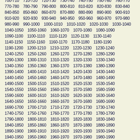
700-710
710-720
720-730
730-740
740-750
750-760
760-770
770-780
780-790
790-800
800-810
810-820
820-830
830-840
840-850
850-860
860-870
870-880
880-890
890-900
900-910
910-920
920-930
930-940
940-950
950-960
960-970
970-980
980-990
990-1000
1000-1010
1010-1020
1020-1030
1030-1040
1040-1050
1050-1060
1060-1070
1070-1080
1080-1090
1090-1100
1100-1110
1110-1120
1120-1130
1130-1140
1140-1150
1150-1160
1160-1170
1170-1180
1180-1190
1190-1200
1200-1210
1210-1220
1220-1230
1230-1240
1240-1250
1250-1260
1260-1270
1270-1280
1280-1290
1290-1300
1300-1310
1310-1320
1320-1330
1330-1340
1340-1350
1350-1360
1360-1370
1370-1380
1380-1390
1390-1400
1400-1410
1410-1420
1420-1430
1430-1440
1440-1450
1450-1460
1460-1470
1470-1480
1480-1490
1490-1500
1500-1510
1510-1520
1520-1530
1530-1540
1540-1550
1550-1560
1560-1570
1570-1580
1580-1590
1590-1600
1600-1610
1610-1620
1620-1630
1630-1640
1640-1650
1650-1660
1660-1670
1670-1680
1680-1690
1690-1700
1700-1710
1710-1720
1720-1730
1730-1740
1740-1750
1750-1760
1760-1770
1770-1780
1780-1790
1790-1800
1800-1810
1810-1820
1820-1830
1830-1840
1840-1850
1850-1860
1860-1870
1870-1880
1880-1890
1890-1900
1900-1910
1910-1920
1920-1930
1930-1940
1940-1950
1950-1960
1960-1970
1970-1980
1980-1990