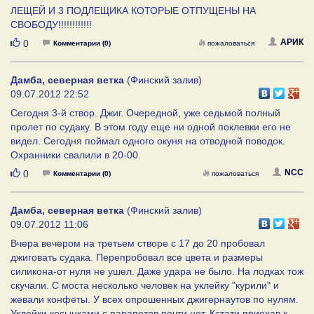
ЛЕЩЕЙ И 3 ПОДЛЕЩИКА КОТОРЫЕ ОТПУЩЕНЫ НА
СВОБОДУ!!!!!!!!!!!!
Нравится
АРИК
0
Комментарии (0)
пожаловаться
Дамба, северная ветка
(Финский залив)
09.07.2012 22:52
Сегодня 3-й створ. Джиг. Очередной, уже седьмой полный
пролет по судаку. В этом году еще ни одной поклевки его не
видел. Сегодня поймал одного окуня на отводной поводок.
Охранники свалили в 20-00.
Нравится
NCC
0
Комментарии (0)
пожаловаться
Дамба, северная ветка
(Финский залив)
09.07.2012 11:06
Вчера вечером на третьем створе с 17 до 20 пробовал
джиговать судака. Перепробовал все цвета и размеры
силикона-от нуля не ушел. Даже удара не было. На лодках тож
скучали. С моста несколько человек на уклейку "курили" и
жевали конфеты. У всех опрошенных джигернаутов по нулям.
Уклейки косынками с парапетов почти нет. Кстати приехав к