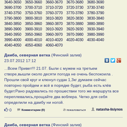
3640-3650
3650-3660
3660-3670
3670-3680
3680-3690
3690-3700
3700-3710
3710-3720
3720-3730
3730-3740
3740-3750
3750-3760
3760-3770
3770-3780
3780-3790
3790-3800
3800-3810
3810-3820
3820-3830
3830-3840
3840-3850
3850-3860
3860-3870
3870-3880
3880-3890
3890-3900
3900-3910
3910-3920
3920-3930
3930-3940
3940-3950
3950-3960
3960-3970
3970-3980
3980-3990
3990-4000
4000-4010
4010-4020
4020-4030
4030-4040
4040-4050
4050-4060
4060-4070
Дамба, северная ветка
(Финский залив)
23.07.2012 17:12
...Всем Привет!!! 21.07. Были с мужем на третьем
створе,вышли около десяти погода не очень беспокоила .
Прошли свой круг и клюнул судак 1,3кг думаем сейчас
повторно пройдем и всё в порядке будет, рыба есть клёв
будет.Рано радовались по прошествии того же маршрута все
переплевались,прощайте два воблера. Четко для себя
определили на дамбу ни ногой.
Нравится
natasha-lisiynos
0
Комментарии (0)
пожаловаться
Дамба, северная ветка
(Финский залив)