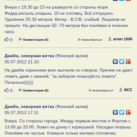
Вчера с 19.30 до 23 на развороте со стороны моря.
Фидер,мотыль,опарыш. 10-ок плотвиц. Всё отпущено.
Удаление 25-30 метров. Ветер - В,С/В, слабый. Лещиков не
пришло. На дистанции 50 -70 метров без поклёвок в течении
часа.
Нравится
агент 1000
0
Комментарии (0)
пожаловаться
Дамба, северная ветка
(Финский залив)
05.07.2012 21:10
На дамбе охранники всех выгнали со створов. Причем не дают
ловить даже с камней, "за забором пожалуйста ловите".
Печально((((((
Нравится
NCC
0
Комментарии (0)
пожаловаться
Дамба, северная ветка
(Финский залив)
05.07.2012 17:11
Вчера. Со стороны города. Между первым мостом и Фортом с
13.00 до 20.00. Ловил на донку с кормушкой. Насадка опарыш.
Поклёвки не частые. Клевали только мелкие плотвички,