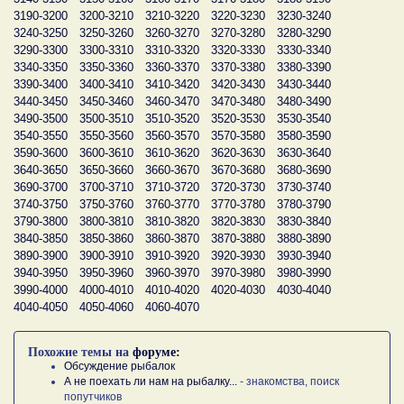
3190-3200
3200-3210
3210-3220
3220-3230
3230-3240
3240-3250
3250-3260
3260-3270
3270-3280
3280-3290
3290-3300
3300-3310
3310-3320
3320-3330
3330-3340
3340-3350
3350-3360
3360-3370
3370-3380
3380-3390
3390-3400
3400-3410
3410-3420
3420-3430
3430-3440
3440-3450
3450-3460
3460-3470
3470-3480
3480-3490
3490-3500
3500-3510
3510-3520
3520-3530
3530-3540
3540-3550
3550-3560
3560-3570
3570-3580
3580-3590
3590-3600
3600-3610
3610-3620
3620-3630
3630-3640
3640-3650
3650-3660
3660-3670
3670-3680
3680-3690
3690-3700
3700-3710
3710-3720
3720-3730
3730-3740
3740-3750
3750-3760
3760-3770
3770-3780
3780-3790
3790-3800
3800-3810
3810-3820
3820-3830
3830-3840
3840-3850
3850-3860
3860-3870
3870-3880
3880-3890
3890-3900
3900-3910
3910-3920
3920-3930
3930-3940
3940-3950
3950-3960
3960-3970
3970-3980
3980-3990
3990-4000
4000-4010
4010-4020
4020-4030
4030-4040
4040-4050
4050-4060
4060-4070
Похожие темы на
форуме:
Обсуждение рыбалок
А не поехать ли нам на рыбалку...
- знакомства, поиск
попутчиков