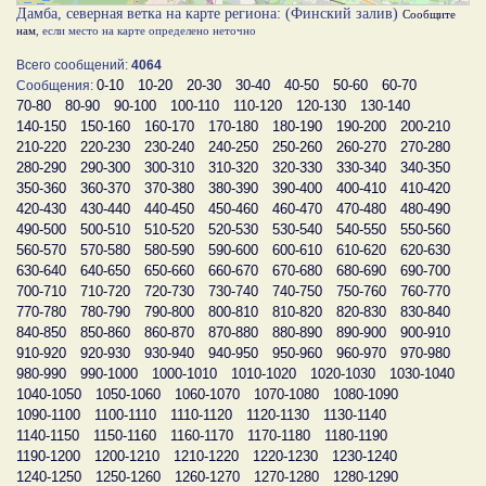
Дамба, северная ветка на карте региона: (Финский залив)
Сообщите
нам
, если место на карте определено неточно
Всего сообщений:
4064
0-10
10-20
20-30
30-40
40-50
50-60
60-70
Сообщения:
70-80
80-90
90-100
100-110
110-120
120-130
130-140
140-150
150-160
160-170
170-180
180-190
190-200
200-210
210-220
220-230
230-240
240-250
250-260
260-270
270-280
280-290
290-300
300-310
310-320
320-330
330-340
340-350
350-360
360-370
370-380
380-390
390-400
400-410
410-420
420-430
430-440
440-450
450-460
460-470
470-480
480-490
490-500
500-510
510-520
520-530
530-540
540-550
550-560
560-570
570-580
580-590
590-600
600-610
610-620
620-630
630-640
640-650
650-660
660-670
670-680
680-690
690-700
700-710
710-720
720-730
730-740
740-750
750-760
760-770
770-780
780-790
790-800
800-810
810-820
820-830
830-840
840-850
850-860
860-870
870-880
880-890
890-900
900-910
910-920
920-930
930-940
940-950
950-960
960-970
970-980
980-990
990-1000
1000-1010
1010-1020
1020-1030
1030-1040
1040-1050
1050-1060
1060-1070
1070-1080
1080-1090
1090-1100
1100-1110
1110-1120
1120-1130
1130-1140
1140-1150
1150-1160
1160-1170
1170-1180
1180-1190
1190-1200
1200-1210
1210-1220
1220-1230
1230-1240
1240-1250
1250-1260
1260-1270
1270-1280
1280-1290