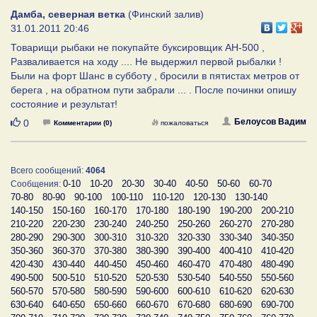
Дамба, северная ветка
(Финский залив)
31.01.2011 20:46
Товарищи рыбаки не покупайте буксировщик AH-500 ,
Разваливается на ходу .... Не выдержил первой рыбалки !
Были на форт Шанс в субботу , бросили в пятистах метров от
берега , на обратном пути забрали ... . После починки опишу
состояние и результат!
Нравится
Белоусов Вадим
0
Комментарии (0)
пожаловаться
Всего сообщений:
4064
0-10
10-20
20-30
30-40
40-50
50-60
60-70
Сообщения:
70-80
80-90
90-100
100-110
110-120
120-130
130-140
140-150
150-160
160-170
170-180
180-190
190-200
200-210
210-220
220-230
230-240
240-250
250-260
260-270
270-280
280-290
290-300
300-310
310-320
320-330
330-340
340-350
350-360
360-370
370-380
380-390
390-400
400-410
410-420
420-430
430-440
440-450
450-460
460-470
470-480
480-490
490-500
500-510
510-520
520-530
530-540
540-550
550-560
560-570
570-580
580-590
590-600
600-610
610-620
620-630
630-640
640-650
650-660
660-670
670-680
680-690
690-700