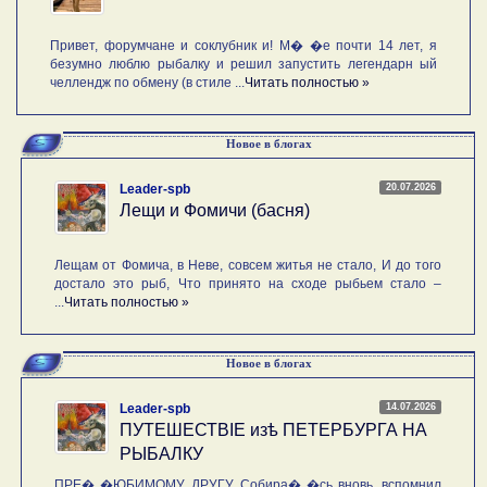
Привет, форумчане и соклубник и! М� �е почти 14 лет, я
безумно люблю рыбалку и решил запустить легендарн ый
челлендж по обмену (в стиле ...
Читать полностью »
Новое в блогах
20.07.2026
Leader-spb
Лещи и Фомичи (басня)
Лещам от Фомича, в Неве, совсем житья не стало, И до того
достало это рыб, Что принято на сходе рыбьем стало –
...
Читать полностью »
Новое в блогах
14.07.2026
Leader-spb
ПУТЕШЕСТВIE изѣ ПЕТЕРБУРГА НА
РЫБАЛКУ
ПРЕ� �ЮБИМОМУ ДРУГУ. Собира� �сь вновь, вспомнил