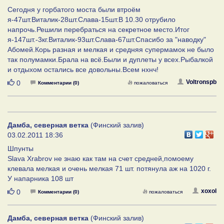
Сегодня у горбатого моста были втроём
я-47шт.Виталик-28шт.Слава-15шт.В 10.30 отрубило
напрочь.Решили перебраться на секретное место.Итог
я-147шт.-3кг.Виталик-93шт.Слава-67шт.Спасибо за "наводку"
Абомей.Корь разная и мелкая и средняя супермамок не было
так полумамки.Брала на всё.Были и дуплеты у всех.Рыбалкой
и отдыхом остались все довольны.Всем нхнч!
Нравится
Voltronspb
0
Комментарии (0)
пожаловаться
Дамба, северная ветка
(Финский залив)
03.02.2011 18:36
Шпунты
Slava Xrabrov не знаю как там на счет средней,помоему
клевала мелкая и очень мелкая 71 шт. потянула аж на 1020 г.
У напарника 108 шт
Нравится
xoxol
0
Комментарии (0)
пожаловаться
Дамба, северная ветка
(Финский залив)