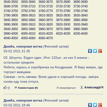
3640-3650
3650-3660
3660-3670
3670-3680
3680-3690
3690-3700
3700-3710
3710-3720
3720-3730
3730-3740
3740-3750
3750-3760
3760-3770
3770-3780
3780-3790
3790-3800
3800-3810
3810-3820
3820-3830
3830-3840
3840-3850
3850-3860
3860-3870
3870-3880
3880-3890
3890-3900
3900-3910
3910-3920
3920-3930
3930-3940
3940-3950
3950-3960
3960-3970
3970-3980
3980-3990
3990-4000
4000-4010
4010-4020
4020-4030
4030-4040
4040-4050
4050-4060
4060-4070
Дамба, северная ветка
(Финский залив)
03.02.2011 21:35
03. Шпунты. Ездил один. Итог 132шт., из них 5 мамок -
остальная средняя.
Ребята, карась и серебрянка на Кондрашке. Я беру живую, где
торгуют живцами.
Свежак - есть свежак. Всем удачи и хорошей погоды. завтра
снова еду пока отпуск.
Нравится
Александр74
0
Комментарии (0)
пожаловаться
Дамба, северная ветка
(Финский залив)
03.02.2011 18:46