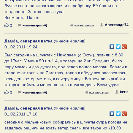
Лучше всего на живого карася и серебрянку. Её брали на
кондрашке. Завтра снова туда.
Всем пока. Павел.
Нравится
Александр74
0
Комментарии (0)
пожаловаться
Дамба, северная ветка
(Финский залив)
01.02.2011 19:24
Был сегодня на шпунтах с Николаем (с Охты), ловили с 8.30
до 17час. У меня 50 шт-1.4, у товарища 2 кг. Средняя, было
пару мамок и два дуплета, под вечер пошла мелочь. Ловили в
стороне от толпы на 7 метрах, толпа к обеду вся рассосалась,
весь день ветер метель, к вечеру минус. Встречались рыбаки
которые поймали менее десятка штук за день. Всем удачи.
Нравится
keris
0
Комментарии (0)
пожаловаться
Дамба, северная ветка
(Финский залив)
01.02.2011 17:10
сегодня с Мельниковым собирались в шпунты сутра погода не
задалась решили не ехать ветер снег и все такое но к10.30