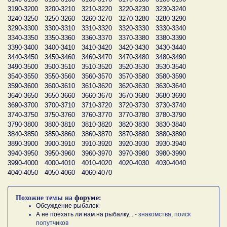
3190-3200
3200-3210
3210-3220
3220-3230
3230-3240
3240-3250
3250-3260
3260-3270
3270-3280
3280-3290
3290-3300
3300-3310
3310-3320
3320-3330
3330-3340
3340-3350
3350-3360
3360-3370
3370-3380
3380-3390
3390-3400
3400-3410
3410-3420
3420-3430
3430-3440
3440-3450
3450-3460
3460-3470
3470-3480
3480-3490
3490-3500
3500-3510
3510-3520
3520-3530
3530-3540
3540-3550
3550-3560
3560-3570
3570-3580
3580-3590
3590-3600
3600-3610
3610-3620
3620-3630
3630-3640
3640-3650
3650-3660
3660-3670
3670-3680
3680-3690
3690-3700
3700-3710
3710-3720
3720-3730
3730-3740
3740-3750
3750-3760
3760-3770
3770-3780
3780-3790
3790-3800
3800-3810
3810-3820
3820-3830
3830-3840
3840-3850
3850-3860
3860-3870
3870-3880
3880-3890
3890-3900
3900-3910
3910-3920
3920-3930
3930-3940
3940-3950
3950-3960
3960-3970
3970-3980
3980-3990
3990-4000
4000-4010
4010-4020
4020-4030
4030-4040
4040-4050
4050-4060
4060-4070
Похожие темы на
форуме:
Обсуждение рыбалок
А не поехать ли нам на рыбалку...
- знакомства, поиск
попутчиков