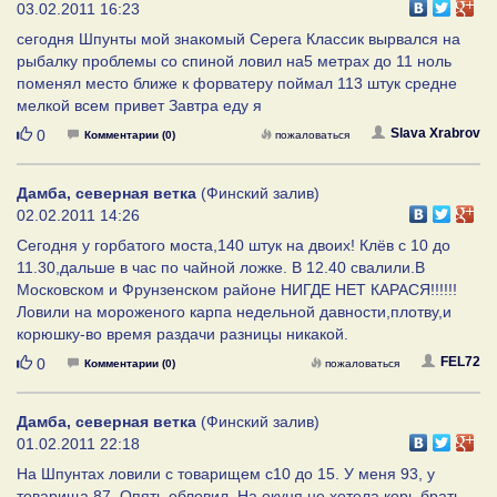
03.02.2011 16:23
сегодня Шпунты мой знакомый Серега Классик вырвался на
рыбалку проблемы со спиной ловил на5 метрах до 11 ноль
поменял место ближе к форватеру поймал 113 штук средне
мелкой всем привет Завтра еду я
Нравится
Slava Xrabrov
0
Комментарии (0)
пожаловаться
Дамба, северная ветка
(Финский залив)
02.02.2011 14:26
Cегодня у горбатого моста,140 штук на двоих! Клёв с 10 до
11.30,дальше в час по чайной ложке. В 12.40 свалили.В
Московском и Фрунзенском районе НИГДЕ НЕТ КАРАСЯ!!!!!!
Ловили на мороженого карпа недельной давности,плотву,и
корюшку-во время раздачи разницы никакой.
Нравится
FEL72
0
Комментарии (0)
пожаловаться
Дамба, северная ветка
(Финский залив)
01.02.2011 22:18
На Шпунтах ловили с товарищем с10 до 15. У меня 93, у
товарища 87. Опять обловил. На окуня не хотела корь брать.