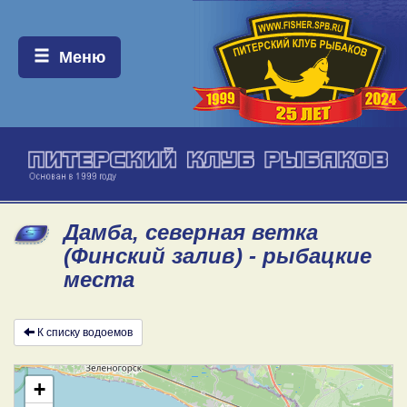
Меню:
Меню
Дамба, северная ветка
(Финский залив) - рыбацкие
места
К списку водоемов
+