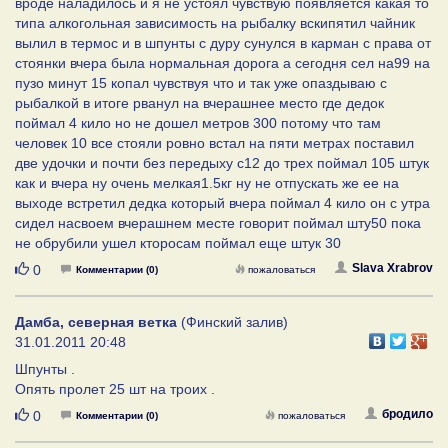
вроде наладилось и я не устоял чувствую появляется какая то
типа алкогольная зависимость на рыбалку вскипятил чайник
вылил в термос и в шпунты с дуру сунулся в карман с права от
стоянки вчера была нормальная дорога а сегодня сел на99 на
пузо минут 15 копал чувствуя что и так уже опаздываю с
рыбалкой в итоге рванул на вчерашнее место где дедок
поймал 4 кило но не дошел метров 300 потому что там
человек 10 все стояли ровно встал на пяти метрах поставил
две удочки и почти без передыху с12 до трех поймал 105 штук
как и вчера ну очень мелкая1.5кг ну не отпускать же ее на
выходе встретил дедка который вчера поймал 4 кило он с утра
сидел насвоем вчерашнем месте говорит поймал шту50 пока
не обрубили ушел кторосам поймал еще штук 30
Нравится
Slava Xrabrov
0
Комментарии (0)
пожаловаться
Дамба, северная ветка
(Финский залив)
31.01.2011 20:48
Шпунты .
Опять пролет 25 шт на троих .
Нравится
бродило
0
Комментарии (0)
пожаловаться