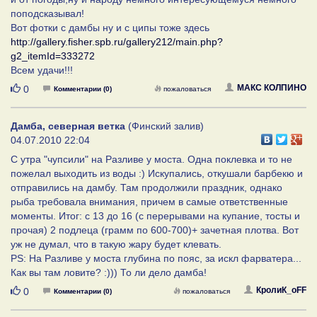
поподсказывал!
Вот фотки с дамбы ну и с ципы тоже здесь
http://gallery.fisher.spb.ru/gallery212/main.php?
g2_itemId=333272
Всем удачи!!!
Нравится
МАКС КОЛПИНО
0
Комментарии (0)
пожаловаться
Дамба, северная ветка
(Финский залив)
04.07.2010 22:04
С утра "чупсили" на Разливе у моста. Одна поклевка и то не
пожелал выходить из воды :) Искупались, откушали барбекю и
отправились на дамбу. Там продолжили праздник, однако
рыба требовала внимания, причем в самые ответственные
моменты. Итог: с 13 до 16 (с перерывами на купание, тосты и
прочая) 2 подлеца (грамм по 600-700)+ зачетная плотва. Вот
уж не думал, что в такую жару будет клевать.
PS: На Разливе у моста глубина по пояс, за искл фарватера...
Как вы там ловите? :))) То ли дело дамба!
Нравится
КролиК_oFF
0
Комментарии (0)
пожаловаться