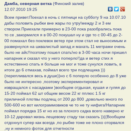
Дамба, северная ветка
(Финский залив)
12.07.2010 19:25
Всем привет.Поехал в ночь с пятници на субботу 9 на 10.07.10
дабы половить рыбки вне жары по утру!между 2 и 3 ем
створом.Приехали примерно в 23-00 пока разобрались пока
то се ,закормился я в 00-20 покушал ну и где то с 00-45 до 2-
00 помахал без поклевок ветер при этом стал не выносимым и
развернулся на шквалистый запад и махать 11 метрами очень
было не айс!!поэтому пошел спать!но в 3-00 часа ночи пришел
напарник и сказал что у него поперло!!да и ветер стих я
естественно спать я больше не мог и тоже сунулся ловить, в
итоге до 6 отмахав, поймал всего три подлещика )))
(перепливался весь в душе))но с 6 поперло особенно до 8 уже
было не интересно ,поэтому эксперементировал и
извращался с насадками )вообщем отдыхая, кушая и гуляя до
15-20 поймал 62 шт общим весом 22 кг пплюс 1.5 кг
приличной плотвы подлещ от 200 до 800 ,довольно много по
500-600 но вот килограммовиков че то не ту нифига!Напарник
поймал порядка 15 кг но из за плохого садка всего наверно кг
10-12 даровал жизнь лещевому стаду так сказать ))((Вообщем
отдохнул супер как всегда ,по рыбке тоже не плохо оторвался
,ну и немного фоток для отчетности