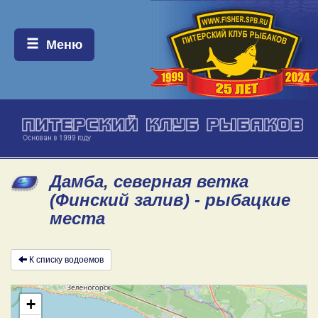
Меню:
Меню
Дамба, северная ветка
(Финский залив) - рыбацкие
места
К списку водоемов
+