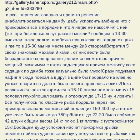
http://gallery.fisher.spb.ru/gallery212/main.php?
g2_itemId=333280
.и все.. терпение лопнуло и принято решение
риабилитироваться на дамбу ,дабы успокоить амбиции что с
прикормкой все в порядке и что я негде не накосячил с ней
))т.к. при бесклевье лезут разные мысли!! вообщем в 13-30
выехали ,плюс долгая пробочка при выезде из города от цпко
и где то в 15-30 мы на месте между 2и3 створом!Встретил 5
своих знакомых махами 9 ками , от них вести были
безрадостные совенршенно ,одним словом отсос причем
мощный ,максимум с пяток подлещиком причем мелких!у всех
сидящих по дамбе тоже визуально было глухо!Сразу подукмал
нафиг я сюда поехал а в друг в ципе бы прорвало на клев но
уж как говориться делать было нечего пришлось ловить!Пока
разложился ,пока закормился в 16-10,потом немного минут 15
половил глухо!пошел хавать и отдохнул до 17-15 ну и ловить !!
Все получилось по классике рыба подошла через час
примерно сначало мелковатый подлещик 150-400 ну а потом
уже есле быть точным до 780гр!Как итг до 22-20 было поймано
42 штуки общим весом 14 кг плюс 1 кг плотвы с густеркой.итог
15кг.Вообщем душу успокоил насчет прикормки )рыбки
немного поймал удовольствие кучу получил как от рыбалки так
и от погоды,ну и народу немного интересующемуся немного