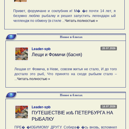
Привет, форумчане и соклубник и! М� �е почти 14 лет, я
безумно люблю рыбалку и решил запустить легендарн ый
челлендж по обмену (в стиле ...
Читать полностью »
Новое в блогах
20.07.2026
Leader-spb
Лещи и Фомичи (басня)
Лещам от Фомича, в Неве, совсем житья не стало, И до того
достало это рыб, Что принято на сходе рыбьем стало –
...
Читать полностью »
Новое в блогах
14.07.2026
Leader-spb
ПУТЕШЕСТВIE изѣ ПЕТЕРБУРГА НА
РЫБАЛКУ
ПРЕ� �ЮБИМОМУ ДРУГУ. Собира� �сь вновь, вспомнил