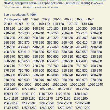
Дамба, северная ветка на карте региона: (Финский залив)
Сообщите
нам
, если место на карте определено неточно
Всего сообщений:
4064
0-10
10-20
20-30
30-40
40-50
50-60
60-70
Сообщения:
70-80
80-90
90-100
100-110
110-120
120-130
130-140
140-150
150-160
160-170
170-180
180-190
190-200
200-210
210-220
220-230
230-240
240-250
250-260
260-270
270-280
280-290
290-300
300-310
310-320
320-330
330-340
340-350
350-360
360-370
370-380
380-390
390-400
400-410
410-420
420-430
430-440
440-450
450-460
460-470
470-480
480-490
490-500
500-510
510-520
520-530
530-540
540-550
550-560
560-570
570-580
580-590
590-600
600-610
610-620
620-630
630-640
640-650
650-660
660-670
670-680
680-690
690-700
700-710
710-720
720-730
730-740
740-750
750-760
760-770
770-780
780-790
790-800
800-810
810-820
820-830
830-840
840-850
850-860
860-870
870-880
880-890
890-900
900-910
910-920
920-930
930-940
940-950
950-960
960-970
970-980
980-990
990-1000
1000-1010
1010-1020
1020-1030
1030-1040
1040-1050
1050-1060
1060-1070
1070-1080
1080-1090
1090-1100
1100-1110
1110-1120
1120-1130
1130-1140
1140-1150
1150-1160
1160-1170
1170-1180
1180-1190
1190-1200
1200-1210
1210-1220
1220-1230
1230-1240
1240-1250
1250-1260
1260-1270
1270-1280
1280-1290