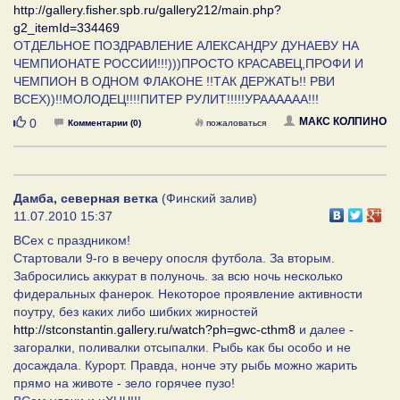
http://gallery.fisher.spb.ru/gallery212/main.php?
g2_itemId=334469
ОТДЕЛЬНОЕ ПОЗДРАВЛЕНИЕ АЛЕКСАНДРУ ДУНАЕВУ НА
ЧЕМПИОНАТЕ РОССИИ!!!)))ПРОСТО КРАСАВЕЦ,ПРОФИ И
ЧЕМПИОН В ОДНОМ ФЛАКОНЕ !!ТАК ДЕРЖАТЬ!! РВИ
ВСЕХ))!!МОЛОДЕЦ!!!!ПИТЕР РУЛИТ!!!!!УРАААААА!!!
Нравится
МАКС КОЛПИНО
0
Комментарии (0)
пожаловаться
Дамба, северная ветка
(Финский залив)
11.07.2010 15:37
ВСех с праздником!
Стартовали 9-го в вечеру опосля футбола. За вторым.
Забросились аккурат в полуночь. за всю ночь несколько
фидеральных фанерок. Некоторое проявление активности
поутру, без каких либо шибких жирностей
http://stconstantin.gallery.ru/watch?ph=gwc-cthm8
и далее -
загоралки, поливалки отсыпалки. Рыбь как бы особо и не
досаждала. Курорт. Правда, нонче эту рыбь можно жарить
прямо на животе - зело горячее пузо!