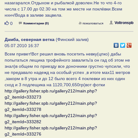
назагарался.Отдыхом и рыбалкой доволен.Не то что 4-го
числа с 17.00 до 02.30 на том же месте ни поклёвки.Всем
нхнч!Вода в заливе зацвела.
Нравится
Voltronspb
0
Комментарии (0)
пожаловаться
Дамба, северная ветка
(Финский залив)
05.07.2010 16:37
Всем привет!Вот решил вновь посетить невку(цпко) дабы
попытаться лещика трофейного завалить!а он гад об этом не
знал)в общем по приезду все доночники грустно чупсили, что
не предавало надежд на особый успех ,в итоге мах11 метров
,закорм в 8 утра и до 12 было всего 4 поклевки из них один
сход и 3 подлещика на 1120,700,650гр(вот фотки
http://gallery.fisher.spb.ru/gallery212/main.php?
g2_itemId=333273
http://gallery.fisher.spb.ru/gallery212/main.php?
g2_itemId=333278
http://gallery.fisher.spb.ru/gallery212/main.php?
g2_itemId=333282
http://gallery.fisher.spb.ru/gallery212/main.php?
g2_itemId=333276