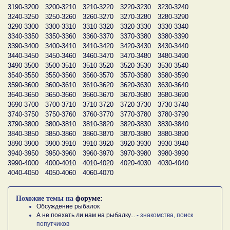
3190-3200
3200-3210
3210-3220
3220-3230
3230-3240
3240-3250
3250-3260
3260-3270
3270-3280
3280-3290
3290-3300
3300-3310
3310-3320
3320-3330
3330-3340
3340-3350
3350-3360
3360-3370
3370-3380
3380-3390
3390-3400
3400-3410
3410-3420
3420-3430
3430-3440
3440-3450
3450-3460
3460-3470
3470-3480
3480-3490
3490-3500
3500-3510
3510-3520
3520-3530
3530-3540
3540-3550
3550-3560
3560-3570
3570-3580
3580-3590
3590-3600
3600-3610
3610-3620
3620-3630
3630-3640
3640-3650
3650-3660
3660-3670
3670-3680
3680-3690
3690-3700
3700-3710
3710-3720
3720-3730
3730-3740
3740-3750
3750-3760
3760-3770
3770-3780
3780-3790
3790-3800
3800-3810
3810-3820
3820-3830
3830-3840
3840-3850
3850-3860
3860-3870
3870-3880
3880-3890
3890-3900
3900-3910
3910-3920
3920-3930
3930-3940
3940-3950
3950-3960
3960-3970
3970-3980
3980-3990
3990-4000
4000-4010
4010-4020
4020-4030
4030-4040
4040-4050
4050-4060
4060-4070
Похожие темы на
форуме:
Обсуждение рыбалок
А не поехать ли нам на рыбалку...
- знакомства, поиск
попутчиков