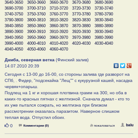
3640-3650
3650-3660
3660-3670
3670-3680
3680-3690
3690-3700
3700-3710
3710-3720
3720-3730
3730-3740
3740-3750
3750-3760
3760-3770
3770-3780
3780-3790
3790-3800
3800-3810
3810-3820
3820-3830
3830-3840
3840-3850
3850-3860
3860-3870
3870-3880
3880-3890
3890-3900
3900-3910
3910-3920
3920-3930
3930-3940
3940-3950
3950-3960
3960-3970
3970-3980
3980-3990
3990-4000
4000-4010
4010-4020
4020-4030
4030-4040
4040-4050
4050-4060
4060-4070
Дамба, северная ветка
(Финский залив)
14.07.2010 20:39
Сегодня с 13-00 до 16-00, со стороны залива где разворот на
СПб, . Фидер, "подсекайка "Лещ"" с кукурузной кашей, насадка
червяк+опарыш.
Подлещ на 1 кг и хорошая плотвина грамм на 300, но оба в
каких-то красных пятнах с желтизной. Сначала думал - кто то
их уже пытался сожрать, но желтизна при близком
рассмотрении оказалась паразитом. Наверное слишком
теплая вода. Отпустил обоих.
Нравится
balu
0
Комментарии (0)
пожаловаться