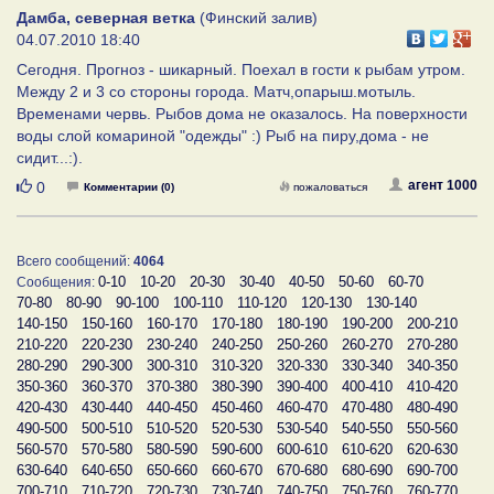
Дамба, северная ветка
(Финский залив)
04.07.2010 18:40
Сегодня. Прогноз - шикарный. Поехал в гости к рыбам утром.
Между 2 и 3 со стороны города. Матч,опарыш.мотыль.
Временами червь. Рыбов дома не оказалось. На поверхности
воды слой комариной "одежды" :) Рыб на пиру,дома - не
сидит...:).
Нравится
агент 1000
0
Комментарии (0)
пожаловаться
Всего сообщений:
4064
0-10
10-20
20-30
30-40
40-50
50-60
60-70
Сообщения:
70-80
80-90
90-100
100-110
110-120
120-130
130-140
140-150
150-160
160-170
170-180
180-190
190-200
200-210
210-220
220-230
230-240
240-250
250-260
260-270
270-280
280-290
290-300
300-310
310-320
320-330
330-340
340-350
350-360
360-370
370-380
380-390
390-400
400-410
410-420
420-430
430-440
440-450
450-460
460-470
470-480
480-490
490-500
500-510
510-520
520-530
530-540
540-550
550-560
560-570
570-580
580-590
590-600
600-610
610-620
620-630
630-640
640-650
650-660
660-670
670-680
680-690
690-700
700-710
710-720
720-730
730-740
740-750
750-760
760-770