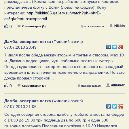
раскладывать:) Компаньон по рыбалке в отпуске в Костроме,
прислал вчера фотку с Волги (ловил на фидер). Кому
интересно:
http://nikitin85.gallery.ru/watch?ph=bhrE-
cs5qf#feature=topscroll
Нравится
Nikitin
0
Комментарии (0)
пожаловаться
Дамба, северная ветка
(Финский залив)
07.07.2010 23:49
7 июля после обеда между вторым и третьим створом. Мах 10
м. Дюжина подлещиков, чуть побольше плотвы и густеры.
Погода куралесила - ветер менялся с восточного на западный,
временами штиль, течение тоже меняло направление. Но зато
дождь прошел стороной...
Нравится
almaker
0
Комментарии (0)
пожаловаться
Дамба, северная ветка
(Финский залив)
07.07.2010 21:06
Сегодня северная сторона дамбы у горбатого моста на фидер
с 14.30 до 19.30 три подлеца два по 600 гр.и один 500
гр.+одна плотвичка.Последняя поклёвка в 16.30.Накупался