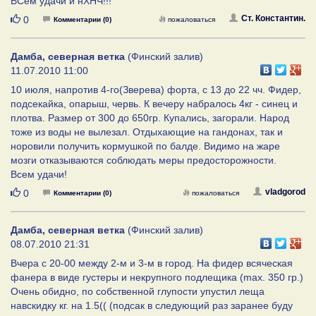
ВСем удачи и нХНЧ!!!
Нравится
Ст. Константин.
0
Комментарии (0)
пожаловаться
Дамба, северная ветка
(Финский залив)
11.07.2010 11:00
10 июля, напротив 4-го(Зверева) форта, с 13 до 22 чч. Фидер,
подсекайка, опарыш, червь. К вечеру набралось 4кг - синец и
плотва. Размер от 300 до 650гр. Купались, загорали. Народ
тоже из воды не вылезал. Отдыхающие на гандонах, так и
норовили получить кормушкой по балде. Видимо на жаре
мозги отказываются соблюдать меры предосторожности.
Всем удачи!
Нравится
vladgorod
0
Комментарии (0)
пожаловаться
Дамба, северная ветка
(Финский залив)
08.07.2010 21:31
Вчера с 20-00 между 2-м и 3-м в город. На фидер всяческая
фанера в виде густеры и некрупного подлещика (max. 350 гр.)
Очень обидно, по собственной глупости упустил леща
навскидку кг. на 1.5(( (подсак в следующий раз заранее буду