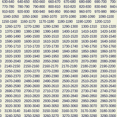
630-640
640-650
650-660
660-670
670-680
680-690
690-700
700-
770-780
780-790
790-800
800-810
810-820
820-830
830-840
840-
910-920
920-930
930-940
940-950
950-960
960-970
970-980
980-
1040-1050
1050-1060
1060-1070
1070-1080
1080-1090
1090-1100
1150-1160
1160-1170
1170-1180
1180-1190
1190-1200
1200-1210
0
1260-1270
1270-1280
1280-1290
1290-1300
1300-1310
1310-1320
0
1370-1380
1380-1390
1390-1400
1400-1410
1410-1420
1420-1430
0
1480-1490
1490-1500
1500-1510
1510-1520
1520-1530
1530-1540
0
1590-1600
1600-1610
1610-1620
1620-1630
1630-1640
1640-1650
0
1700-1710
1710-1720
1720-1730
1730-1740
1740-1750
1750-1760
0
1810-1820
1820-1830
1830-1840
1840-1850
1850-1860
1860-1870
0
1920-1930
1930-1940
1940-1950
1950-1960
1960-1970
1970-1980
0
2030-2040
2040-2050
2050-2060
2060-2070
2070-2080
2080-2090
0
2140-2150
2150-2160
2160-2170
2170-2180
2180-2190
2190-2200
0
2250-2260
2260-2270
2270-2280
2280-2290
2290-2300
2300-2310
0
2360-2370
2370-2380
2380-2390
2390-2400
2400-2410
2410-2420
0
2470-2480
2480-2490
2490-2500
2500-2510
2510-2520
2520-2530
0
2580-2590
2590-2600
2600-2610
2610-2620
2620-2630
2630-2640
0
2690-2700
2700-2710
2710-2720
2720-2730
2730-2740
2740-2750
0
2800-2810
2810-2820
2820-2830
2830-2840
2840-2850
2850-2860
0
2910-2920
2920-2930
2930-2940
2940-2950
2950-2960
2960-2970
0
3020-3030
3030-3040
3040-3050
3050-3060
3060-3070
3070-3080
0
3130-3140
3140-3150
3150-3160
3160-3170
3170-3180
3180-3190
0
3240-3250
3250-3260
3260-3270
3270-3280
3280-3290
3290-3300