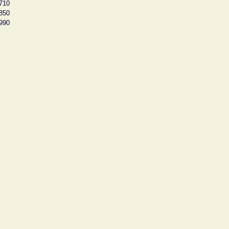
710
850
990