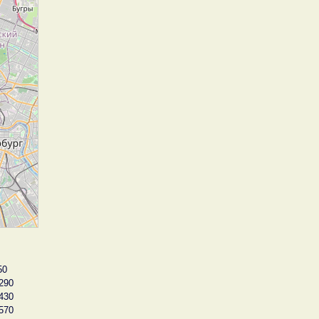
50
290
430
570