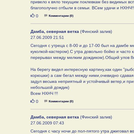
привело к вяло текущим поклевкам без видимых всп
благополучно отбыли в семьи. ВСем удачи и НХНЧ!!
Нравится
0
Комментарии (0)
Дамба, северная ветка
(Финский залив)
27.06.2009 21:51
Сегодня с утреца с 8-00 и до 17-00 был на дамбе 
куколкой-кастером).С утра довольно бойко и часто 
перерывах между мелким дождиком).Общий улов 8к
На берегу видел интересную картину,как один "рыбо
корюшки) а сам бегал между ними,очевидно сдавая з
задул весьма неприятный и устойчивый ветер,и пр
небольшой дождик)
Всем НХНЧ !!!
Нравится
0
Комментарии (0)
Дамба, северная ветка
(Финский залив)
27.06.2009 07:43
Сегодня с часу ночи до пол-пятого утра джиговал во