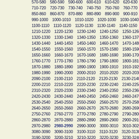
570-580
580-590
590-600
600-610
610-620
620-630
710-720
720-730
730-740
740-750
750-760
760-770
850-860
860-870
870-880
880-890
890-900
900-910
990-1000
1000-1010
1010-1020
1020-1030
1030-1040
1100-1110
1110-1120
1120-1130
1130-1140
1140-1150
1210-1220
1220-1230
1230-1240
1240-1250
1250-126
1320-1330
1330-1340
1340-1350
1350-1360
1360-137
1430-1440
1440-1450
1450-1460
1460-1470
1470-148
1540-1550
1550-1560
1560-1570
1570-1580
1580-159
1650-1660
1660-1670
1670-1680
1680-1690
1690-170
1760-1770
1770-1780
1780-1790
1790-1800
1800-181
1870-1880
1880-1890
1890-1900
1900-1910
1910-192
1980-1990
1990-2000
2000-2010
2010-2020
2020-203
2090-2100
2100-2110
2110-2120
2120-2130
2130-214
2200-2210
2210-2220
2220-2230
2230-2240
2240-225
2310-2320
2320-2330
2330-2340
2340-2350
2350-236
2420-2430
2430-2440
2440-2450
2450-2460
2460-247
2530-2540
2540-2550
2550-2560
2560-2570
2570-258
2640-2650
2650-2660
2660-2670
2670-2680
2680-269
2750-2760
2760-2770
2770-2780
2780-2790
2790-280
2860-2870
2870-2880
2880-2890
2890-2900
2900-291
2970-2980
2980-2990
2990-3000
3000-3010
3010-302
3080-3090
3090-3100
3100-3110
3110-3120
3120-313
3190-3200
3200-3210
3210-3220
3220-3230
3230-324