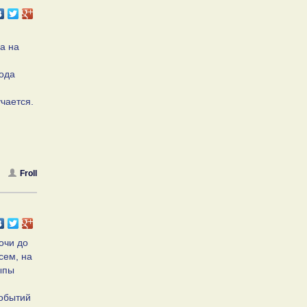
а на
года
учается.
Froll
очи до
сем, на
ыпы
событий