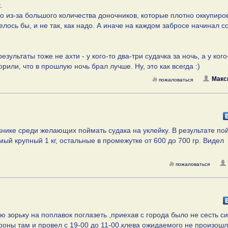
.
о из-за большого количества доночников, которые плотно оккупиро
телось бы, и не так, как надо. А иначе на каждом забросе начинал с
зультаты тоже не ахти - у кого-то два-три судачка за ночь, а у кого
рили, что в прошлую ночь брал лучше. Ну, это как всегда :)
Макс
пожаловаться
скнике среди желающих поймать судака на уклейку. В результате по
мый крупный 1 кг, остальные в промежутке от 600 до 700 гр. Видел
пожаловаться
ю зорьку на поплавок поглазеть ,приехав с города было не сесть с
ороны там и провел с 19-00 до 11-00,клева ожидаемого не произошл