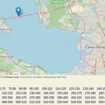
в)
Сообщите нам
, если место на карте определено неточно
0-70
70-80
80-90
90-100
100-110
110-120
120-130
130-140
140-1
210-220
220-230
230-240
240-250
250-260
260-270
270-280
280-
350-360
360-370
370-380
380-390
390-400
400-410
410-420
420-
490-500
500-510
510-520
520-530
530-540
540-550
550-560
560-