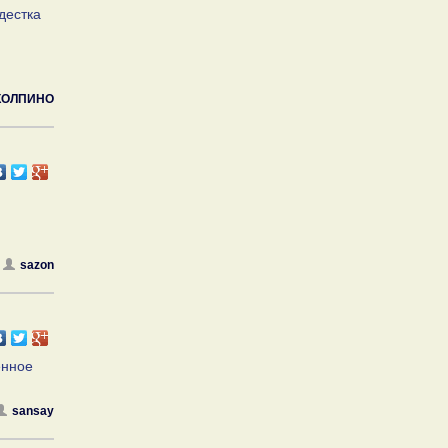
дестка
КОЛПИНО
sazon
ённое
sansay