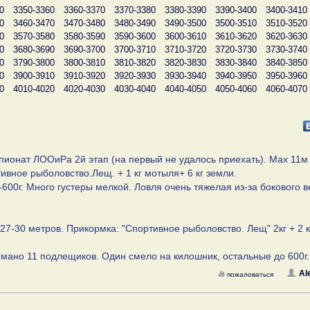
0
3350-3360
3360-3370
3370-3380
3380-3390
3390-3400
3400-3410
0
3460-3470
3470-3480
3480-3490
3490-3500
3500-3510
3510-3520
0
3570-3580
3580-3590
3590-3600
3600-3610
3610-3620
3620-3630
0
3680-3690
3690-3700
3700-3710
3710-3720
3720-3730
3730-3740
0
3790-3800
3800-3810
3810-3820
3820-3830
3830-3840
3840-3850
0
3900-3910
3910-3920
3920-3930
3930-3940
3940-3950
3950-3960
0
4010-4020
4020-4030
4030-4040
4040-4050
4050-4060
4060-4070
емпионат ЛООиРа 2й этап (на первый не удалось приехать). Мах 11м
вное рыболовство.Лещ. + 1 кг мотыля+ 6 кг земли.
00г. Много густеры мелкой. Ловля очень тяжелая из-за бокового в
27-30 метров. Прикормка: "Спортивное рыболовство. Лещ" 2кг + 2 к
ймано 11 подлещиков. Один смело на килошник, остальные до 600г.
Al
пожаловаться