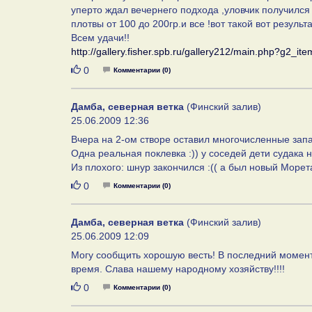
уперто ждал вечернего подхода ,уловчик получился 
плотвы от 100 до 200гр.и все !вот такой вот результ
Всем удачи!!
http://gallery.fisher.spb.ru/gallery212/main.php?g2_i
Нравится
0
Комментарии (0)
Дамба, северная ветка
(Финский залив)
25.06.2009 12:36
Вчера на 2-ом створе оставил многочисленные запа
Одна реальная поклевка :)) у соседей дети судака н
Из плохого: шнур закончился :(( а был новый Морета
Нравится
0
Комментарии (0)
Дамба, северная ветка
(Финский залив)
25.06.2009 12:09
Могу сообщить хорошую весть! В последний момен
время. Слава нашему народному хозяйству!!!!
Нравится
0
Комментарии (0)