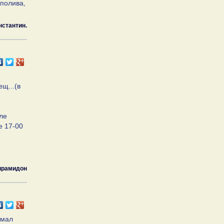
 полива,
нстантин.
щ...(в
ле
е 17-00
ирамидон
ймал