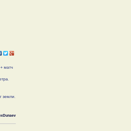
 + матч
етра.
г земли.
exDunaev