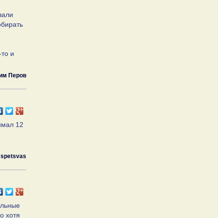
вали
обирать
-то и
им Перов
ймал 12
spetsvas
ильные
о хотя