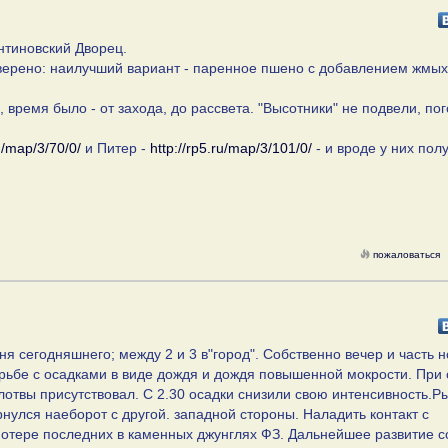
антиновский Дворец.
оверено: наилучший вариант - паренное пшено с добавлением жмых
ь, время было - от захода, до рассвета. "Высотники" не подвели, по
ru/map/3/70/0/
и Питер -
http://rp5.ru/map/3/101/0/
- и вроде у них пол
пожаловаться
ня сегодняшнего; между 2 и 3 в"город". Собственно вечер и часть н
рьбе с осадками в виде дождя и дождя повышенной мокрости. При 
отвы присутствовал. С 2.30 осадки снизили свою интенсивность.Р
нулся наеборот с другой. западной стороны. Наладить контакт с
 потере последних в каменных джунглях ФЗ. Дальнейшее развитие 