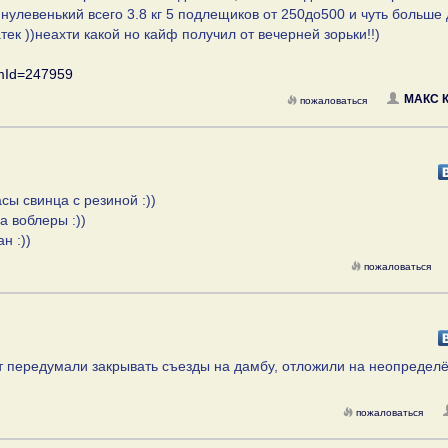
нулевенький всего 3.8 кг 5 подлещиков от 250до500 и чуть больше 
атек ))неахти какой но кайф получил от вечерней зорьки!!)
temId=247959
МАКС 
пожаловаться
сы свинца с резиной :))
а воблеры :))
н :))
пожаловаться
т передумали закрывать съезды на дамбу, отложили на неопредел
пожаловаться