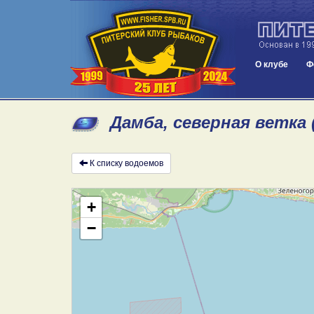
О клубе
Ф
Дамба, северная ветка 
К списку водоемов
+
−