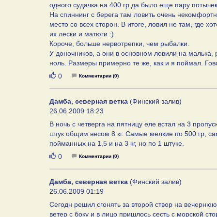
одного судачка на 400 гр да было еще пару потычек
На спиннинг с берега там ловить очень некомфортн
место со всех сторон. В итоге, ловил не там, где хо
их лески и матюги :)
Короче, больше нервотрепки, чем рыбалки.
У доночников, а они в основном ловили на малька, ре
ноль. Размеры примерно те же, как и я поймал. Гово
Нравится
0
Комментарии (0)
Дамба, северная ветка
(Финский залив)
26.06.2009 18:23
В ночь с четверга на пятницу еле встал на 3 пропу
штук общим весом 8 кг. Самые мелкие по 500 гр, са
пойманных на 1,5 и на 3 кг, но по 1 штуке.
Нравится
0
Комментарии (0)
Дамба, северная ветка
(Финский залив)
26.06.2009 01:19
Сегодн решил сгонять за второй створ на вечернюю
ветер с боку и в лицо пришлось сесть с морской ст