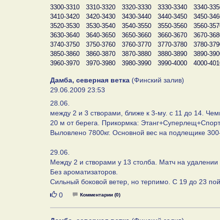
3300-3310
3310-3320
3320-3330
3330-3340
3340-335
3410-3420
3420-3430
3430-3440
3440-3450
3450-346
3520-3530
3530-3540
3540-3550
3550-3560
3560-357
3630-3640
3640-3650
3650-3660
3660-3670
3670-368
3740-3750
3750-3760
3760-3770
3770-3780
3780-379
3850-3860
3860-3870
3870-3880
3880-3890
3890-390
3960-3970
3970-3980
3980-3990
3990-4000
4000-401
Дамба, северная ветка
(Финский залив)
29.06.2009 23:53
28.06.
между 2 и 3 створами, ближе к 3-му. с 11 до 14. Ч
20 м от берега. Прикормка: Этанг+Суперлещ+Спорти
Выловлено 7800кг. Основной вес на подлещике 300-6
29.06.
Между 2 и створами у 13 столба. Матч на удалении 
Без ароматизаторов.
Сильный боковой ветер, но терпимо. С 19 до 23 по
Нравится
0
Комментарии (0)