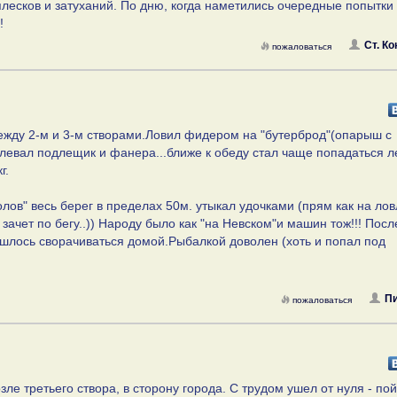
лесков и затуханий. По дню, когда наметились очередные попытки
!
Ст. Ко
пожаловаться
между 2-м и 3-м створами.Ловил фидером на "бутерброд"(опарыш с
клевал подлещик и фанера...ближе к обеду стал чаще попадаться ле
г.
лов" весь берег в пределах 50м. утыкал удочками (прям как на лов
ачет по бегу..)) Народу было как "на Невском"и машин тож!!! Посл
ишлось сворачиваться домой.Рыбалкой доволен (хоть и попал под
П
пожаловаться
зле третьего створа, в сторону города. С трудом ушел от нуля - по