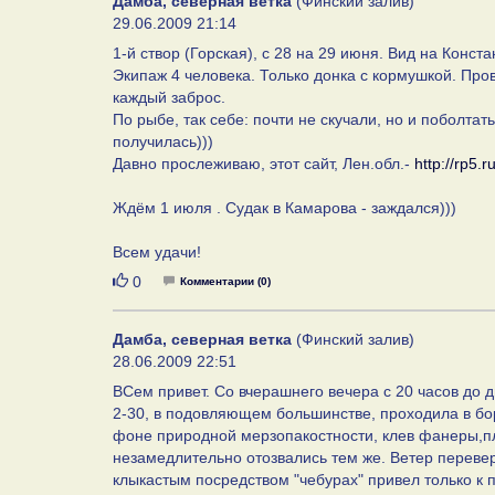
Дамба, северная ветка
(Финский залив)
29.06.2009 21:14
1-й створ (Горская), с 28 на 29 июня. Вид на Конст
Экипаж 4 человека. Только донка с кормушкой. Пр
каждый заброс.
По рыбе, так себе: почти не скучали, но и поболтат
получилась)))
Давно прослеживаю, этот сайт, Лен.обл.-
http://rp5.
Ждём 1 июля . Судак в Камарова - заждался)))
Всем удачи!
Нравится
0
Комментарии (0)
Дамба, северная ветка
(Финский залив)
28.06.2009 22:51
ВСем привет. Со вчерашнего вечера с 20 часов до д
2-30, в подовляющем большинстве, проходила в бо
фоне природной мерзопакостности, клев фанеры,пл
незамедлительно отозвались тем же. Ветер перевер
клыкастым посредством "чебурах" привел только к