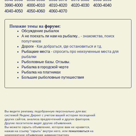
3990-4000
4000-4010
4010-4020
4020-4030
4030-4040
4040-4050
4050-4060
4060-4070
Похожие темы на
форуме:
Обсуждение рыбалок
А не поехать ли нам на рыбалку...
- знакомства, поиск
попутчиков
Дороги
- Как добраться, где остановиться и тд.
Рыбацкие места
- спросить про неизученные места для
рыбалки
Рыболовные базы. Отзывы.
Рыбалка в городской черте
Рыбалка на платниках
Большие рыболовные путешествия
Вы видите рекламу, подобранную персонально для вас
системой Яндекс.Директ с учетом вашей истории посещений
других сайтов, анализа предпочтений и других факторов.
Другие посетители видят другие объявления.
Вы можете скрыть объявление, которое вам не нравится,
нажав на ссылку "скрыть" внутри него, или
пожаловаться
на
некорректное объявление администратору.