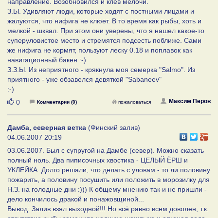
направление. Возобновился и клев мелочи.
З.Ы. Удивляют люди, которые ходят с постными лицами и
жалуются, что нифига не клюет. В то время как рыбы, хоть и
мелкой - шквал. При этом они уверены, что я нашел какое-то
суперуловистое место и стремятся подсесть поближе. Сами
же нифига не кормят, пользуют леску 0.18 и поплавок как
навигационный бакен :-)
З.З.Ы. Из неприятного - крякнула моя семерка "Salmo". Из
приятного - уже обзавелся девяткой "Sabaneev"
:-)
Нравится
Максим Перов
0
Комментарии (0)
пожаловаться
Дамба, северная ветка
(Финский залив)
04.06.2007 20:19
03.06.2007. Был с супругой на Дамбе (север). Можно сказать
полный ноль. Два пиписочных хвостика - ЦЕЛЫЙ ЁРШ и
УКЛЕЙКА. Долго решали, что делать с уловам - то ли половину
пожарить, а половину посушить или положить в морозилку для
Н.З. на голодные дни :))) К общему мнению так и не пришли -
дело кончилось дракой и понажовщиной...
Вывод: Залив взял выходной!!! Но всё равно всем доволен, т.к.