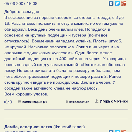
05.06.2007 15:08
Доброго всем дня.
В воскресение за первым створом, со стороны города, с 8 до
18. Рассчитывал половить плотву в камнях, но её там уже не
обнаружил. Весь день очень вялый клёв. Попадался в
основном не крупный подлещик и густера (почти всё
отпускалось). Временами нападала уклейка. Плотвы штук 5,
не крупной. Несколько полосатиков. Ловил и на червя и на
опарыша с одинаковым «успехом». Один более менее
достойный подлещик гр. на 400 пойман на червя. У товарища
очень досадный сход у самых камней. «Плотвичка» оборвала
леску. Но «плотвичка» эта была по размеру побольше, чем
четырёхсот граммовый подлещик и пошире раза в 2. Ранее
столь крупной видеть не приходилось. Взяла на червя. У
соседей также активного клёва не наблюдалось.
Всем хороших уловов.
Нравится
Игорь с Ч Речки
0
Комментарии (0)
пожаловаться
Дамба, северная ветка
(Финский залив)