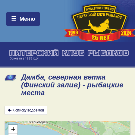
Меню:
Меню
Дамба, северная ветка
(Финский залив) - рыбацкие
места
К списку водоемов
+