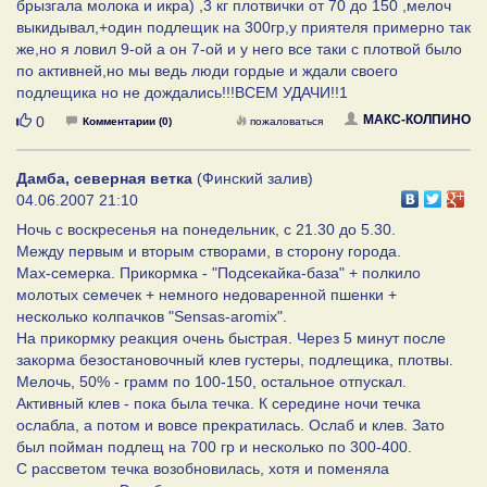
брызгала молока и икра) ,3 кг плотвички от 70 до 150 ,мелоч
выкидывал,+один подлещик на 300гр,у приятеля примерно так
же,но я ловил 9-ой а он 7-ой и у него все таки с плотвой было
по активней,но мы ведь люди гордые и ждали своего
подлещика но не дождались!!!ВСЕМ УДАЧИ!!1
Нравится
МАКС-КОЛПИНО
0
Комментарии (0)
пожаловаться
Дамба, северная ветка
(Финский залив)
04.06.2007 21:10
Ночь с воскресенья на понедельник, с 21.30 до 5.30.
Между первым и вторым створами, в сторону города.
Мах-семерка. Прикормка - "Подсекайка-база" + полкило
молотых семечек + немного недоваренной пшенки +
несколько колпачков "Sensas-aromix".
На прикормку реакция очень быстрая. Через 5 минут после
закорма безостановочный клев густеры, подлещика, плотвы.
Мелочь, 50% - грамм по 100-150, остальное отпускал.
Активный клев - пока была течка. К середине ночи течка
ослабла, а потом и вовсе прекратилась. Ослаб и клев. Зато
был пойман подлещ на 700 гр и несколько по 300-400.
С рассветом течка возобновилась, хотя и поменяла