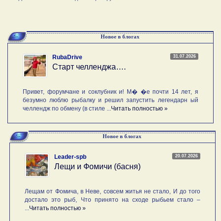
Новое в блогах
31.07.2026
RubaDrive
Старт челленджа….
Привет, форумчане и соклубник и! М� �е почти 14 лет, я
безумно люблю рыбалку и решил запустить легендарн ый
челлендж по обмену (в стиле ...
Читать полностью »
Новое в блогах
20.07.2026
Leader-spb
Лещи и Фомичи (басня)
Лещам от Фомича, в Неве, совсем житья не стало, И до того
достало это рыб, Что принято на сходе рыбьем стало –
...
Читать полностью »