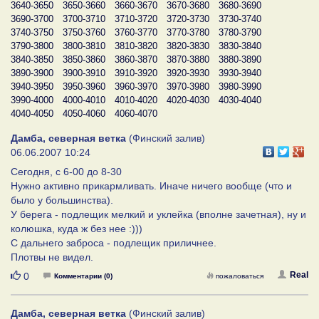
3640-3650
3650-3660
3660-3670
3670-3680
3680-3690
3690-3700
3700-3710
3710-3720
3720-3730
3730-3740
3740-3750
3750-3760
3760-3770
3770-3780
3780-3790
3790-3800
3800-3810
3810-3820
3820-3830
3830-3840
3840-3850
3850-3860
3860-3870
3870-3880
3880-3890
3890-3900
3900-3910
3910-3920
3920-3930
3930-3940
3940-3950
3950-3960
3960-3970
3970-3980
3980-3990
3990-4000
4000-4010
4010-4020
4020-4030
4030-4040
4040-4050
4050-4060
4060-4070
Дамба, северная ветка
(Финский залив)
06.06.2007 10:24
Сегодня, с 6-00 до 8-30
Нужно активно прикармливать. Иначе ничего вообще (что и
было у большинства).
У берега - подлещик мелкий и уклейка (вполне зачетная), ну и
колюшка, куда ж без нее :)))
С дальнего заброса - подлещик приличнее.
Плотвы не видел.
Нравится
Real
0
Комментарии (0)
пожаловаться
Дамба, северная ветка
(Финский залив)