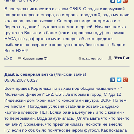
05.06.2007 08:52
В понедельник посетил с сыном СБФЗ. С лодки с кормушкой
напротив первого створа, со стороны города = 0, вода мутнаяи
холодная, волна высокая. Со стороны моря штормило и с
берега на донки 1- гутерка и немного ершей. Начался намыв
грунта на Ваське и в Лахте (как и в прошлом году) по снимка
НАСА, всё до фортов в мути, теперь всё лето придется
рыбалить на озерах и в хорошую погоду без ветра - в Ладоге.
Всем НХНЧ!
Нравится
Лёха Пит
0
Комментарии (0)
пожаловаться
Дамба, северная ветка
(Финский залив)
05.06.2007 08:27
Всем привет. Кортенько по выхам под общим названием - "
Молчание фидерят" 1и2. СБТ. За вторым в город. С 7до 12
Индейский дом "хрен нам" с конфетами внутри. ВСКР. По тем
же местам. Погодные условия стабилизировались однако
картина клевости НЕТ. Всяка разна шелупень и то с какими -
то перерывами. Вода замутнилась. (Опять мыть что - то где- то
начали?) Сознание, что предпринимать, ясности не внесло.
Ну, если по сбт. было понятно: вечером футбол. Как показала