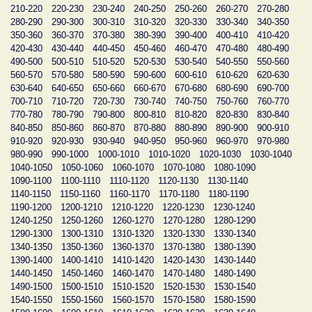
210-220
220-230
230-240
240-250
250-260
260-270
270-280
280-290
290-300
300-310
310-320
320-330
330-340
340-350
350-360
360-370
370-380
380-390
390-400
400-410
410-420
420-430
430-440
440-450
450-460
460-470
470-480
480-490
490-500
500-510
510-520
520-530
530-540
540-550
550-560
560-570
570-580
580-590
590-600
600-610
610-620
620-630
630-640
640-650
650-660
660-670
670-680
680-690
690-700
700-710
710-720
720-730
730-740
740-750
750-760
760-770
770-780
780-790
790-800
800-810
810-820
820-830
830-840
840-850
850-860
860-870
870-880
880-890
890-900
900-910
910-920
920-930
930-940
940-950
950-960
960-970
970-980
980-990
990-1000
1000-1010
1010-1020
1020-1030
1030-1040
1040-1050
1050-1060
1060-1070
1070-1080
1080-1090
1090-1100
1100-1110
1110-1120
1120-1130
1130-1140
1140-1150
1150-1160
1160-1170
1170-1180
1180-1190
1190-1200
1200-1210
1210-1220
1220-1230
1230-1240
1240-1250
1250-1260
1260-1270
1270-1280
1280-1290
1290-1300
1300-1310
1310-1320
1320-1330
1330-1340
1340-1350
1350-1360
1360-1370
1370-1380
1380-1390
1390-1400
1400-1410
1410-1420
1420-1430
1430-1440
1440-1450
1450-1460
1460-1470
1470-1480
1480-1490
1490-1500
1500-1510
1510-1520
1520-1530
1530-1540
1540-1550
1550-1560
1560-1570
1570-1580
1580-1590