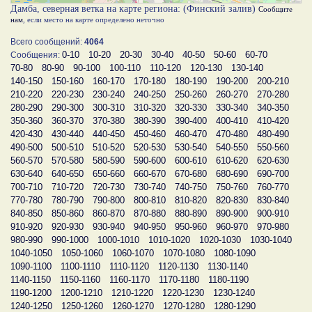
Дамба, северная ветка на карте региона: (Финский залив)
Сообщите
нам
, если место на карте определено неточно
Всего сообщений:
4064
0-10
10-20
20-30
30-40
40-50
50-60
60-70
Сообщения:
70-80
80-90
90-100
100-110
110-120
120-130
130-140
140-150
150-160
160-170
170-180
180-190
190-200
200-210
210-220
220-230
230-240
240-250
250-260
260-270
270-280
280-290
290-300
300-310
310-320
320-330
330-340
340-350
350-360
360-370
370-380
380-390
390-400
400-410
410-420
420-430
430-440
440-450
450-460
460-470
470-480
480-490
490-500
500-510
510-520
520-530
530-540
540-550
550-560
560-570
570-580
580-590
590-600
600-610
610-620
620-630
630-640
640-650
650-660
660-670
670-680
680-690
690-700
700-710
710-720
720-730
730-740
740-750
750-760
760-770
770-780
780-790
790-800
800-810
810-820
820-830
830-840
840-850
850-860
860-870
870-880
880-890
890-900
900-910
910-920
920-930
930-940
940-950
950-960
960-970
970-980
980-990
990-1000
1000-1010
1010-1020
1020-1030
1030-1040
1040-1050
1050-1060
1060-1070
1070-1080
1080-1090
1090-1100
1100-1110
1110-1120
1120-1130
1130-1140
1140-1150
1150-1160
1160-1170
1170-1180
1180-1190
1190-1200
1200-1210
1210-1220
1220-1230
1230-1240
1240-1250
1250-1260
1260-1270
1270-1280
1280-1290