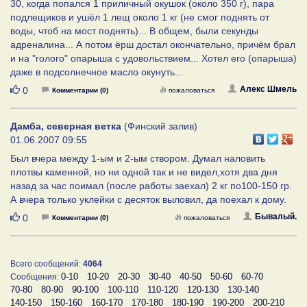
30, когда попался 1 приличный окушок (около 350 г), пара
подлещиков и ушёл 1 лещ около 1 кг (не смог поднять от
воды, чтоб на мост поднять)... В общем, были секунды
адреналина... А потом ёрш достал окончательно, причём брал
и на "голого" опарыша с удовольствием... Хотел его (опарыша)
даже в подсолнечное масло окунуть...
Нравится
Алекс Шмель
0
Комментарии (0)
пожаловаться
Дамба, северная ветка
(Финский залив)
01.06.2007 09:55
Был вчера между 1-ым и 2-ым створом. Думал наловить
плотвы каменной, но ни одной так и не видел,хотя два дня
назад за час поимал (после работы заехал) 2 кг по100-150 гр.
А вчера только уклейки с десяток выловил, да поехал к дому.
Нравится
Бывалый.
0
Комментарии (0)
пожаловаться
Всего сообщений:
4064
0-10
10-20
20-30
30-40
40-50
50-60
60-70
Сообщения:
70-80
80-90
90-100
100-110
110-120
120-130
130-140
140-150
150-160
160-170
170-180
180-190
190-200
200-210