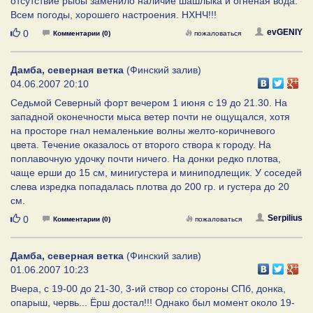
отсутствие рыбы заменило наличие шашлыка и огненая вода.
Всем погоды, хорошего настроения. НХНЧ!!!
Нравится
evGENIY
0
Комментарии (0)
пожаловаться
Дамба, северная ветка
(Финский залив)
04.06.2007 20:10
Седьмой Северный форт вечером 1 июня с 19 до 21.30. На
западной оконечности мыса ветер почти не ощущался, хотя
на просторе гнал немаленькие волны желто-коричневого
цвета. Течение оказалось от второго створа к городу. На
поплавочную удочку почти ничего. На донки редко плотва,
чаще ерши до 15 см, минигустера и миниподлещик. У соседей
слева изредка попадалась плотва до 200 гр. и густера до 20
см.
Нравится
Serpilius
0
Комментарии (0)
пожаловаться
Дамба, северная ветка
(Финский залив)
01.06.2007 10:23
Вчера, с 19-00 до 21-30, 3-ий створ со стороны СПб, донка,
опарыш, червь... Ёрш достал!!! Однако был момент около 19-