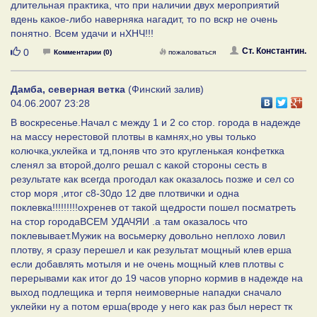
длительная практика, что при наличии двух мероприятий
вдень какое-либо наверняка нагадит, то по вскр не очень
понятно. Всем удачи и нХНЧ!!!
Нравится
Ст. Константин.
0
Комментарии (0)
пожаловаться
Дамба, северная ветка
(Финский залив)
04.06.2007 23:28
В воскресенье.Начал с между 1 и 2 со стор. города в надежде
на массу нерестовой плотвы в камнях,но увы только
колючка,уклейка и тд,поняв что это кругленькая конфеткка
сленял за второй,долго решал с какой стороны сесть в
результате как всегда прогодал как оказалось позже и сел со
стор моря ,итог с8-30до 12 две плотвички и одна
поклевка!!!!!!!!!охренев от такой щедрости пошел посматреть
на стор городаВСЕМ УДАЧЯИ .а там оказалось что
поклевывает.Мужик на восьмерку довольно неплохо ловил
плотву, я сразу перешел и как результат мощный клев ерша
если добавлять мотыля и не очень мощный клев плотвы с
перерывами как итог до 19 часов упорно кормив в надежде на
выход подлещика и терпя неимоверные нападки сначало
уклейки ну а потом ерша(вроде у него как раз был нерест тк