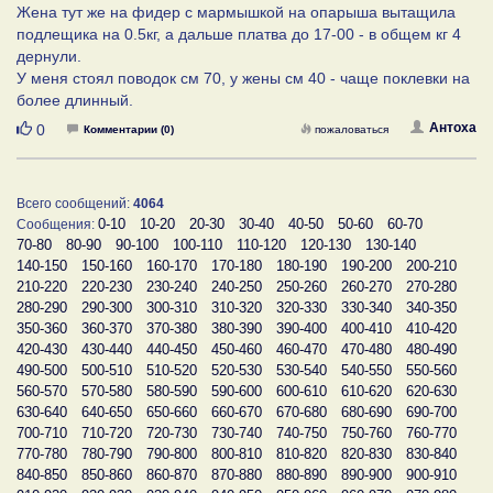
Жена тут же на фидер с мармышкой на опарыша вытащила
подлещика на 0.5кг, а дальше платва до 17-00 - в общем кг 4
дернули.
У меня стоял поводок см 70, у жены см 40 - чаще поклевки на
более длинный.
Нравится
Антоха
0
Комментарии (0)
пожаловаться
Всего сообщений:
4064
0-10
10-20
20-30
30-40
40-50
50-60
60-70
Сообщения:
70-80
80-90
90-100
100-110
110-120
120-130
130-140
140-150
150-160
160-170
170-180
180-190
190-200
200-210
210-220
220-230
230-240
240-250
250-260
260-270
270-280
280-290
290-300
300-310
310-320
320-330
330-340
340-350
350-360
360-370
370-380
380-390
390-400
400-410
410-420
420-430
430-440
440-450
450-460
460-470
470-480
480-490
490-500
500-510
510-520
520-530
530-540
540-550
550-560
560-570
570-580
580-590
590-600
600-610
610-620
620-630
630-640
640-650
650-660
660-670
670-680
680-690
690-700
700-710
710-720
720-730
730-740
740-750
750-760
760-770
770-780
780-790
790-800
800-810
810-820
820-830
830-840
840-850
850-860
860-870
870-880
880-890
890-900
900-910