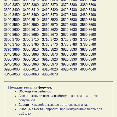
3340-3350
3350-3360
3360-3370
3370-3380
3380-3390
3390-3400
3400-3410
3410-3420
3420-3430
3430-3440
3440-3450
3450-3460
3460-3470
3470-3480
3480-3490
3490-3500
3500-3510
3510-3520
3520-3530
3530-3540
3540-3550
3550-3560
3560-3570
3570-3580
3580-3590
3590-3600
3600-3610
3610-3620
3620-3630
3630-3640
3640-3650
3650-3660
3660-3670
3670-3680
3680-3690
3690-3700
3700-3710
3710-3720
3720-3730
3730-3740
3740-3750
3750-3760
3760-3770
3770-3780
3780-3790
3790-3800
3800-3810
3810-3820
3820-3830
3830-3840
3840-3850
3850-3860
3860-3870
3870-3880
3880-3890
3890-3900
3900-3910
3910-3920
3920-3930
3930-3940
3940-3950
3950-3960
3960-3970
3970-3980
3980-3990
3990-4000
4000-4010
4010-4020
4020-4030
4030-4040
4040-4050
4050-4060
4060-4070
Похожие темы на
форуме:
Обсуждение рыбалок
А не поехать ли нам на рыбалку...
- знакомства, поиск
попутчиков
Дороги
- Как добраться, где остановиться и тд.
Рыбацкие места
- спросить про неизученные места для
рыбалки