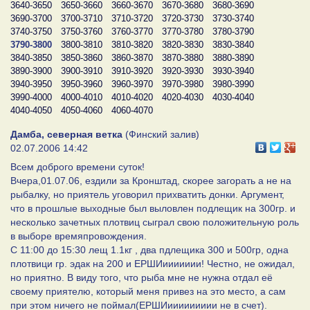
3640-3650
3650-3660
3660-3670
3670-3680
3680-3690
3690-3700
3700-3710
3710-3720
3720-3730
3730-3740
3740-3750
3750-3760
3760-3770
3770-3780
3780-3790
3790-3800
3800-3810
3810-3820
3820-3830
3830-3840
3840-3850
3850-3860
3860-3870
3870-3880
3880-3890
3890-3900
3900-3910
3910-3920
3920-3930
3930-3940
3940-3950
3950-3960
3960-3970
3970-3980
3980-3990
3990-4000
4000-4010
4010-4020
4020-4030
4030-4040
4040-4050
4050-4060
4060-4070
Дамба, северная ветка
(Финский залив)
02.07.2006 14:42
Всем доброго времени суток!
Вчера,01.07.06, ездили за Кронштад, скорее загорать а не на
рыбалку, но приятель уговорил прихватить донки. Аргумент,
что в прошлые выходные был выловлен подлещик на 300гр. и
несколько зачетных плотвиц сыграл свою положительную роль
в выборе времяпровождения.
С 11:00 до 15:30 лещ 1.1кг , два пдлещика 300 и 500гр, одна
плотвици гр. эдак на 200 и ЕРШИиииииии! Честно, не ожидал,
но приятно. В виду того, что рыба мне не нужна отдал её
своему приятелю, который меня привез на это место, а сам
при этом ничего не поймал(ЕРШИиииииииии не в счет).