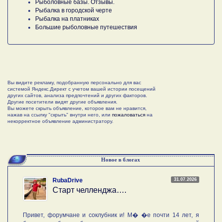
Рыболовные базы. Отзывы.
Рыбалка в городской черте
Рыбалка на платниках
Большие рыболовные путешествия
Вы видите рекламу, подобранную персонально для вас
системой Яндекс.Директ с учетом вашей истории посещений
других сайтов, анализа предпочтений и других факторов.
Другие посетители видят другие объявления.
Вы можете скрыть объявление, которое вам не нравится,
нажав на ссылку "скрыть" внутри него, или
пожаловаться
на
некорректное объявление администратору.
Новое в блогах
31.07.2026
RubaDrive
Старт челленджа….
Привет, форумчане и соклубник и! М� �е почти 14 лет, я