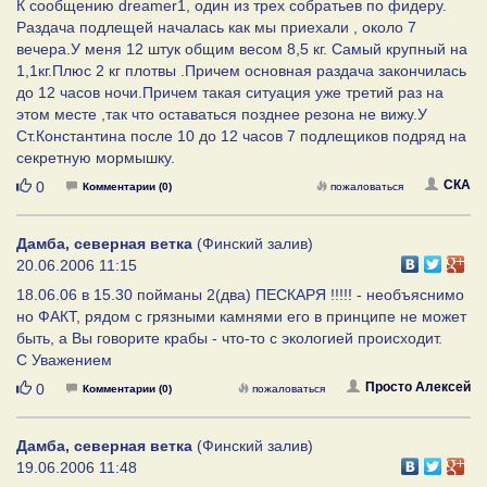
К сообщению dreamer1, один из трех собратьев по фидеру.
Раздача подлещей началась как мы приехали , около 7
вечера.У меня 12 штук общим весом 8,5 кг. Самый крупный на
1,1кг.Плюс 2 кг плотвы .Причем основная раздача закончилась
до 12 часов ночи.Причем такая ситуация уже третий раз на
этом месте ,так что оставаться позднее резона не вижу.У
Ст.Константина после 10 до 12 часов 7 подлещиков подряд на
секретную мормышку.
Нравится
СКА
0
Комментарии (0)
пожаловаться
Дамба, северная ветка
(Финский залив)
20.06.2006 11:15
18.06.06 в 15.30 пойманы 2(два) ПЕСКАРЯ !!!!! - необъяснимо
но ФАКТ, рядом с грязными камнями его в принципе не может
быть, а Вы говорите крабы - что-то с экологией происходит.
С Уважением
Нравится
Просто Алексей
0
Комментарии (0)
пожаловаться
Дамба, северная ветка
(Финский залив)
19.06.2006 11:48