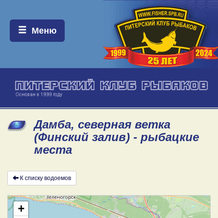
Меню:
Меню
Дамба, северная ветка
(Финский залив) - рыбацкие
места
К списку водоемов
+