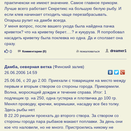
практичекски не имеют значение. Самое главное прикорм.
Лучше всего работает Секретикс на большую белую рыбу. И
если клев начинает отходить чаще перезабрасывать.
Опарыш рулит на дамбе всегда.
У меня вопрос, после вашего ухода была найдена пачка
криветок? что на криветку берет.....? и кукуруза. Я попробовал
насадить криветку была поклевка но одна. Да и сползает она
сразу.
Нравится
dreamer1
0
Комментарии (0)
пожаловаться
Дамба, северная ветка
(Финский залив)
26.06.2006 14:59
25.06.06, с 20 до 2.00. Приехали с товарищем на место между
первым и вторым створом со стороны города. Прикормили.
Волна, моросящий дождик и течение справа. Итог: 1
подлещик гр. на 250, одна густерка и плотвичка до 100 гр.
Менял проводку, крючки, мормышки, насадку все без толку.
Здесь рыбы нет.
В 22.20 решили проехать до второго створа. За створом со
стороны города пара рыбаков макают поплавки. За день они
кое что наловили, но не много. Пристроились никому не