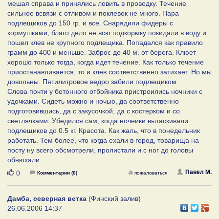
мешая справа и принялись ловить в проводку. Течение
сильное всвязи с отливом и поклевок не много. Пара
подлещиков до 150 гр. и все. Снарядили фидеры с
кормушками, благо дело не всю подкормку покидали в воду и
пошел клев не крупного подлещика. Попадался как правило
грамм до 400 и меньше. Заброс до 40 м. от берега. Клюет
хорошо только тогда, когда идет течение. Как только течение
приостанавливается, то и клев соответственно затихает. Но мы
довольны. Пятилитровое ведро забили подлещиком.
Слева почти у бетонного отбойника пристроились ночники с
удочками. Сидеть можно и ночью, да соответственно
подготовившись, да с закусочкой, да с костерком и со
светлячками. Убедился сам, когда ночники вытаскивали
подлещиков до 0.5 кг. Красота. Как жаль, что в понедельник
работать. Тем более, что когда ехали в город, товарища на
посту ну всего обсмотрели, пролистали и с ног до головы
обнюхали.
Нравится
Павел М.
0
Комментарии (0)
пожаловаться
Дамба, северная ветка
(Финский залив)
26.06.2006 14:37