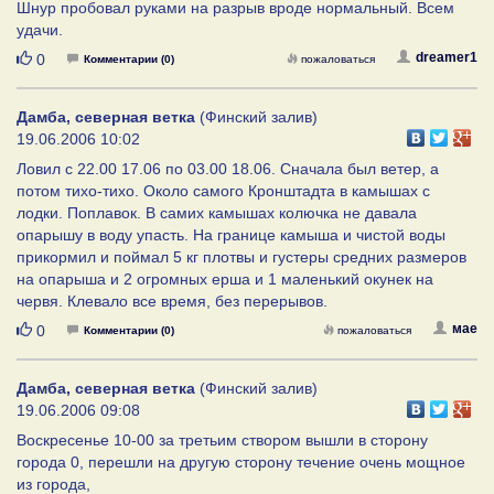
Шнур пробовал руками на разрыв вроде нормальный. Всем
удачи.
Нравится
dreamer1
0
Комментарии (0)
пожаловаться
Дамба, северная ветка
(Финский залив)
19.06.2006 10:02
Ловил с 22.00 17.06 по 03.00 18.06. Сначала был ветер, а
потом тихо-тихо. Около самого Кронштадта в камышах с
лодки. Поплавок. В самих камышах колючка не давала
опарышу в воду упасть. На границе камыша и чистой воды
прикормил и поймал 5 кг плотвы и густеры средних размеров
на опарыша и 2 огромных ерша и 1 маленький окунек на
червя. Клевало все время, без перерывов.
Нравится
мае
0
Комментарии (0)
пожаловаться
Дамба, северная ветка
(Финский залив)
19.06.2006 09:08
Воскресенье 10-00 за третьим створом вышли в сторону
города 0, перешли на другую сторону течение очень мощное
из города,