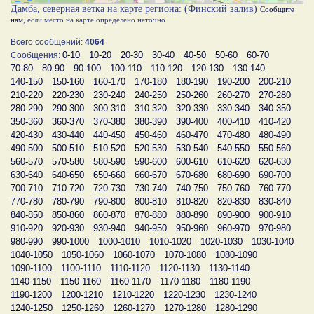
Дамба, северная ветка на карте региона: (Финский залив)
Сообщите
нам
, если место на карте определено неточно
Всего сообщений:
4064
0-10
10-20
20-30
30-40
40-50
50-60
60-70
Сообщения:
70-80
80-90
90-100
100-110
110-120
120-130
130-140
140-150
150-160
160-170
170-180
180-190
190-200
200-210
210-220
220-230
230-240
240-250
250-260
260-270
270-280
280-290
290-300
300-310
310-320
320-330
330-340
340-350
350-360
360-370
370-380
380-390
390-400
400-410
410-420
420-430
430-440
440-450
450-460
460-470
470-480
480-490
490-500
500-510
510-520
520-530
530-540
540-550
550-560
560-570
570-580
580-590
590-600
600-610
610-620
620-630
630-640
640-650
650-660
660-670
670-680
680-690
690-700
700-710
710-720
720-730
730-740
740-750
750-760
760-770
770-780
780-790
790-800
800-810
810-820
820-830
830-840
840-850
850-860
860-870
870-880
880-890
890-900
900-910
910-920
920-930
930-940
940-950
950-960
960-970
970-980
980-990
990-1000
1000-1010
1010-1020
1020-1030
1030-1040
1040-1050
1050-1060
1060-1070
1070-1080
1080-1090
1090-1100
1100-1110
1110-1120
1120-1130
1130-1140
1140-1150
1150-1160
1160-1170
1170-1180
1180-1190
1190-1200
1200-1210
1210-1220
1220-1230
1230-1240
1240-1250
1250-1260
1260-1270
1270-1280
1280-1290