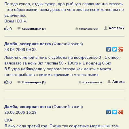
Погода супер, отдых супер, про рыбную ловлю можно сказать
- это образ жизни, всем доволен чего желаю всем коллегам по
увлечению.
Всем НХНЧ.
Нравится
Roman77
0
Комментарии (0)
пожаловаться
Дамба, северная ветка
(Финский залив)
28.06.2006 09:32
Ловили с женой в ночь с субботы на воскресенье 3 - 1 створ -
вяловато за ночь 3кг плотвы 50 - 100гр и 1 подлещ 0,5кг
В 5 утра наблюдали у первого створа как менты с моста
гоняют рыбаков с дикими криками в матюгальник
Нравится
Антоха
0
Комментарии (0)
пожаловаться
Дамба, северная ветка
(Финский залив)
26.06.2006 16:29
СКА
Я ежу сюда третий год. Скажу так секретные мормышки там