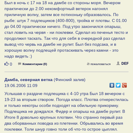
Был в ночь с 17 на 18 на дамбе со стороны моря. Вечером
практически до 2.00 некомфортный ветерок нагонял
приличную волну, затем все потихоньку образовалось. По
рыбе: штук 7 подлещиков (400-800), тройка кг плотвы. С 01.00
до 04.00 практически ничего. Под утро закончился опарыш,
стал ловить на червя - ни поклевки. Сделал из печенья тесто и
продолжил таскать. Так что для себя в очередной раз сделал
вывод что червь на дамбе не рулит. Был без подсака, и в
хорошую волну подлещей протаскивать через камни - это
надо видеть :)
Нравится
DEF
0
Комментарии (0)
пожаловаться
Дамба, северная ветка
(Финский залив)
19.06.2006 11:09
Услышав о раздаче подлещика с 4-10 утра Был 18 вечером с
19-23 за вторым створом. Погода класс. Плотва отнерестилась
и только некотры особи подходят на обильную прикормку.
Подлещика не дождался. Фидер и опарыш на дамбе рулит. В
Итоге 8 довольно крупных плотвин. Что странно первый раз
два оборванных поводка из плетенки. Обрывались во время
поклевки. Толи шнур говно толи об что-то острое цыплял.