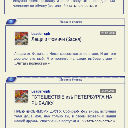
безумно люблю рыбалку и решил запустить легендарн ый
челлендж по обмену (в стиле ...
Читать полностью »
Новое в блогах
20.07.2026
Leader-spb
Лещи и Фомичи (басня)
Лещам от Фомича, в Неве, совсем житья не стало, И до того
достало это рыб, Что принято на сходе рыбьем стало –
...
Читать полностью »
Новое в блогах
14.07.2026
Leader-spb
ПУТЕШЕСТВIE изѣ ПЕТЕРБУРГА НА
РЫБАЛКУ
ПРЕ� �ЮБИМОМУ ДРУГУ. Собира� �сь вновь, вспомнил
тебя душа моя, ибо только ты, в своем возвеличи вании
нашей дружбы, способен на поступки и ...
Читать полностью »