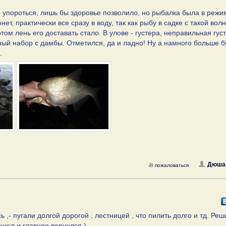
 упороться, лишь бы здоровье позволило, но рыбалка была в режи
ет, практически все сразу в воду, так как рыбу в садке с такой вол
ом лень его доставать стало. В улове - густера, неправильная гус
ный набор с дамбы. Отметился, да и ладно! Ну а намного больше б
.
Дюша
пожаловаться
 ,- пугали долгой дорогой , лестницей , что пилить долго и тд. Реш
дошел и главное вернулся ).