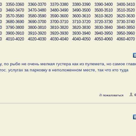
0
3350-3360
3360-3370
3370-3380
3380-3390
3390-3400
3400-3410
0
3460-3470
3470-3480
3480-3490
3490-3500
3500-3510
3510-3520
0
3570-3580
3580-3590
3590-3600
3600-3610
3610-3620
3620-3630
0
3680-3690
3690-3700
3700-3710
3710-3720
3720-3730
3730-3740
0
3790-3800
3800-3810
3810-3820
3820-3830
3830-3840
3840-3850
0
3900-3910
3910-3920
3920-3930
3930-3940
3940-3950
3950-3960
0
4010-4020
4020-4030
4030-4040
4040-4050
4050-4060
4060-4070
, по рыбе не очень мелкая густера как из пулемета, но самое глав
ос. услугах за парковку в неположенном месте, так что кто туда
пожаловаться