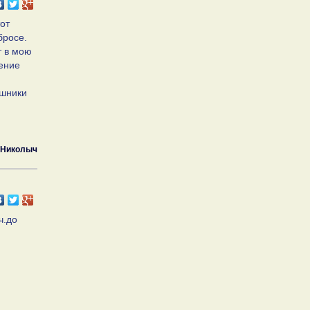
от
бросе.
т в мою
ление
ушники
Николыч
ч.до