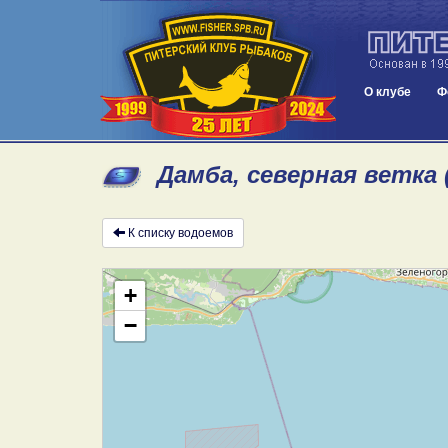
О клубе
Ф
Дамба, северная ветка 
К списку водоемов
+
−