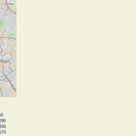
50
290
430
570