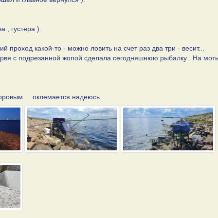
 , густера ).
й проход какой-то - можно ловить на счет раз два три - весит...
червя с подрезанной жопой сделала сегодняшнюю рыбалку . На мот
овым ... оклемается надеюсь ...