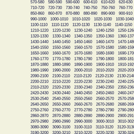
570-580
580-590
590-600
600-610
610-620
620-630
710-720
720-730
730-740
740-750
750-760
760-770
850-860
860-870
870-880
880-890
890-900
900-910
990-1000
1000-1010
1010-1020
1020-1030
1030-1040
1100-1110
1110-1120
1120-1130
1130-1140
1140-1150
1210-1220
1220-1230
1230-1240
1240-1250
1250-126
1320-1330
1330-1340
1340-1350
1350-1360
1360-137
1430-1440
1440-1450
1450-1460
1460-1470
1470-148
1540-1550
1550-1560
1560-1570
1570-1580
1580-159
1650-1660
1660-1670
1670-1680
1680-1690
1690-170
1760-1770
1770-1780
1780-1790
1790-1800
1800-181
1870-1880
1880-1890
1890-1900
1900-1910
1910-192
1980-1990
1990-2000
2000-2010
2010-2020
2020-203
2090-2100
2100-2110
2110-2120
2120-2130
2130-214
2200-2210
2210-2220
2220-2230
2230-2240
2240-225
2310-2320
2320-2330
2330-2340
2340-2350
2350-236
2420-2430
2430-2440
2440-2450
2450-2460
2460-247
2530-2540
2540-2550
2550-2560
2560-2570
2570-258
2640-2650
2650-2660
2660-2670
2670-2680
2680-269
2750-2760
2760-2770
2770-2780
2780-2790
2790-280
2860-2870
2870-2880
2880-2890
2890-2900
2900-291
2970-2980
2980-2990
2990-3000
3000-3010
3010-302
3080-3090
3090-3100
3100-3110
3110-3120
3120-313
3190-3200
3200-3210
3210-3220
3220-3230
3230-324