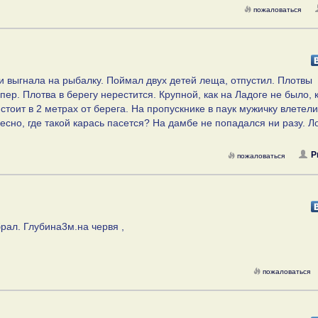
пожаловаться
и выгнала на рыбалку. Поймал двух детей леща, отпустил. Плотвы
упер. Плотва в берегу нерестится. Крупной, как на Ладоге не было, 
тоит в 2 метрах от берега. На пропускнике в паук мужичку влетели
ересно, где такой карась пасется? На дамбе не попадался ни разу. Л
Р
пожаловаться
рал. Глубина3м.на червя ,
пожаловаться