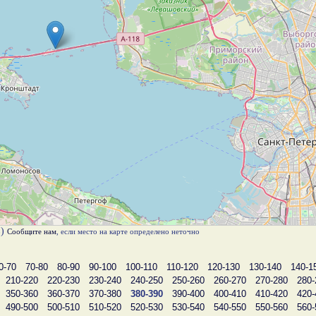
в)
Сообщите нам
, если место на карте определено неточно
0-70
70-80
80-90
90-100
100-110
110-120
120-130
130-140
140-1
210-220
220-230
230-240
240-250
250-260
260-270
270-280
280-
350-360
360-370
370-380
380-390
390-400
400-410
410-420
420-
490-500
500-510
510-520
520-530
530-540
540-550
550-560
560-