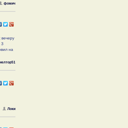
фомич
к вечеру
 3
овил на
иелтор51
Локи