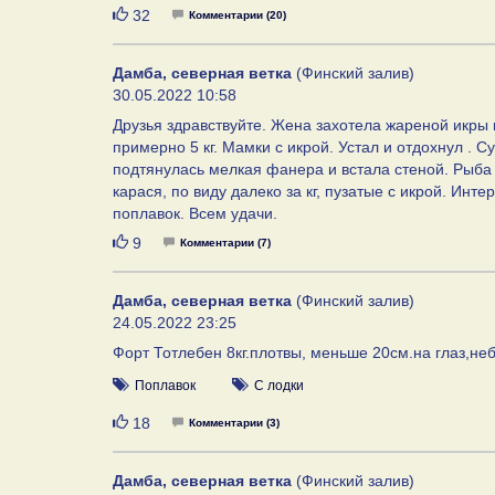
Нравится
32
Комментарии (20)
Дамба, северная ветка
(Финский залив)
30.05.2022 10:58
Друзья здравствуйте. Жена захотела жареной икры 
примерно 5 кг. Мамки с икрой. Устал и отдохнул . С
подтянулась мелкая фанера и встала стеной. Рыба с
карася, по виду далеко за кг, пузатые с икрой. Инт
поплавок. Всем удачи.
Нравится
9
Комментарии (7)
Дамба, северная ветка
(Финский залив)
24.05.2022 23:25
Форт Тотлебен 8кг.плотвы, меньше 20см.на глаз,неб
Поплавок
С лодки
Нравится
18
Комментарии (3)
Дамба, северная ветка
(Финский залив)