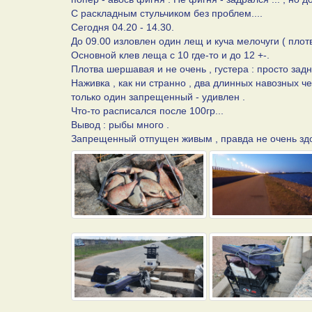
С раскладным стульчиком без проблем....
Сегодня 04.20 - 14.30.
До 09.00 изловлен один лещ и куча мелочуги ( плотва
Основной клев леща с 10 где-то и до 12 +-.
Плотва шершавая и не очень , густера : просто задни
Наживка , как ни странно , два длинных навозных 
только один запрещенный - удивлен .
Что-то расписался после 100гр...
Вывод : рыбы много .
Запрещенный отпущен живым , правда не очень здор