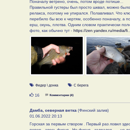
Поначалу ветрено, очень, потом вроде потише...
Правильной густеры был просто шквал, можно было
релакса, поэтому не упирался. Полавливал. Что клюн
перебило бы всю к чертям, особенно поначалу, а пот
ерш, окунь, плотва. Одним словом практически пол
фото, как обычно тут -
https://zen.yandex.ru/media/fi..
Фидер \ донка
С берега
Нравится
16
Комментарии (4)
Дамба, северная ветка
(Финский залив)
01.06.2022 20:13
Горская за первым створом . Первый раз ловил здесь
попер - авось фигня . Не фигня - задрался ... , но 