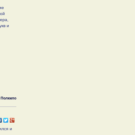
ме
ной
тера,
укв и
 Полкило
ился и