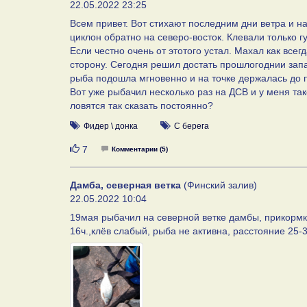
22.05.2022 23:25
Всем привет. Вот стихают последним дни ветра и на
циклон обратно на северо-восток. Клевали только г
Если честно очень от этотого устал. Махал как все
сторону. Сегодня решил достать прошлогоднии зап
рыба подошла мгновенно и на точке держалась до 
Вот уже рыбачил несколько раз на ДСВ и у меня та
ловятся так сказать постоянно?
Фидер \ донка
С берега
Нравится
7
Комментарии (5)
Дамба, северная ветка
(Финский залив)
22.05.2022 10:04
19мая рыбачил на северной ветке дамбы, прикормка
16ч.,клёв слабый, рыба не активна, расстояние 25-