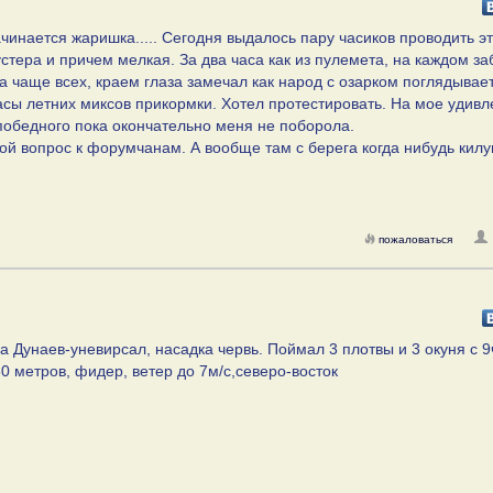
чинается жаришка..... Сегодня выдалось пару часиков проводить эт
устера и причем мелкая. За два часа как из пулемета, на каждом за
гда чаще всех, краем глаза замечал как народ с озарком поглядывае
асы летних миксов прикормки. Хотел протестировать. На мое удив
победного пока окончательно меня не поборола.
кой вопрос к форумчанам. А вообще там с берега когда нибудь кил
пожаловаться
 Дунаев-уневирсал, насадка червь. Поймал 3 плотвы и 3 окуня с 9
30 метров, фидер, ветер до 7м/с,северо-восток