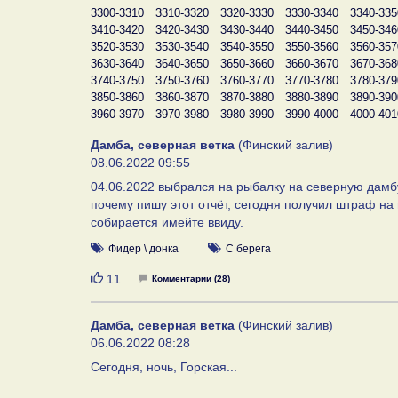
3300-3310
3310-3320
3320-3330
3330-3340
3340-335
3410-3420
3420-3430
3430-3440
3440-3450
3450-346
3520-3530
3530-3540
3540-3550
3550-3560
3560-357
3630-3640
3640-3650
3650-3660
3660-3670
3670-368
3740-3750
3750-3760
3760-3770
3770-3780
3780-379
3850-3860
3860-3870
3870-3880
3880-3890
3890-390
3960-3970
3970-3980
3980-3990
3990-4000
4000-401
Дамба, северная ветка
(Финский залив)
08.06.2022 09:55
04.06.2022 выбрался на рыбалку на северную дамбу
почему пишу этот отчёт, сегодня получил штраф на г
собирается имейте ввиду.
Фидер \ донка
С берега
Нравится
11
Комментарии (28)
Дамба, северная ветка
(Финский залив)
06.06.2022 08:28
Сегодня, ночь, Горская...