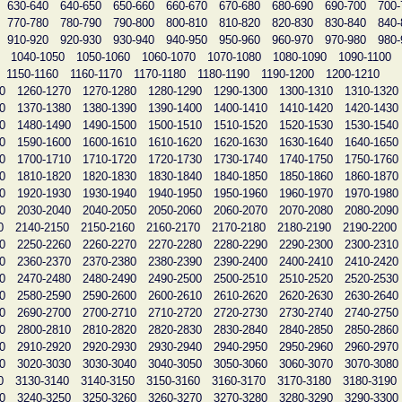
630-640
640-650
650-660
660-670
670-680
680-690
690-700
700-
770-780
780-790
790-800
800-810
810-820
820-830
830-840
840-
910-920
920-930
930-940
940-950
950-960
960-970
970-980
980-
1040-1050
1050-1060
1060-1070
1070-1080
1080-1090
1090-1100
1150-1160
1160-1170
1170-1180
1180-1190
1190-1200
1200-1210
0
1260-1270
1270-1280
1280-1290
1290-1300
1300-1310
1310-1320
0
1370-1380
1380-1390
1390-1400
1400-1410
1410-1420
1420-1430
0
1480-1490
1490-1500
1500-1510
1510-1520
1520-1530
1530-1540
0
1590-1600
1600-1610
1610-1620
1620-1630
1630-1640
1640-1650
0
1700-1710
1710-1720
1720-1730
1730-1740
1740-1750
1750-1760
0
1810-1820
1820-1830
1830-1840
1840-1850
1850-1860
1860-1870
0
1920-1930
1930-1940
1940-1950
1950-1960
1960-1970
1970-1980
0
2030-2040
2040-2050
2050-2060
2060-2070
2070-2080
2080-2090
0
2140-2150
2150-2160
2160-2170
2170-2180
2180-2190
2190-2200
0
2250-2260
2260-2270
2270-2280
2280-2290
2290-2300
2300-2310
0
2360-2370
2370-2380
2380-2390
2390-2400
2400-2410
2410-2420
0
2470-2480
2480-2490
2490-2500
2500-2510
2510-2520
2520-2530
0
2580-2590
2590-2600
2600-2610
2610-2620
2620-2630
2630-2640
0
2690-2700
2700-2710
2710-2720
2720-2730
2730-2740
2740-2750
0
2800-2810
2810-2820
2820-2830
2830-2840
2840-2850
2850-2860
0
2910-2920
2920-2930
2930-2940
2940-2950
2950-2960
2960-2970
0
3020-3030
3030-3040
3040-3050
3050-3060
3060-3070
3070-3080
0
3130-3140
3140-3150
3150-3160
3160-3170
3170-3180
3180-3190
0
3240-3250
3250-3260
3260-3270
3270-3280
3280-3290
3290-3300