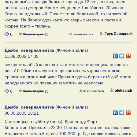
латуни рыбы гораздо больше: ерши до 12 см., плотва, елец,
несколько густерок. Кроме леща еще 1 кг. Ушел в 20 часов.
Отдых не идеальный. Пахнет то ли болотиной, то ли жженой
костью. На берегу сдох какой-то зверь с мехом и ластами,
скорее всего – тюлень.
Нравится
Грук Северный
0
Комментарии (0)
пожаловаться
Дамба, северная ветка
(Финский залив)
11.06.2005 17:05
вечером слабый клев плотвы и мелкого подлещика поклевка
раз в10-20мин к часу иэто прекратилось утром несколько
ершиков и огромный чупс.Прошол вдоль берега от3 до2 моста
народу много но ловящих заметить не удалосью.
Нравится
aleksandr
0
Комментарии (0)
пожаловаться
Дамба, северная ветка
(Финский залив)
06.06.2005 18:21
С пятницы на субботу (ночь). Кронштадт.Форт
Константин.Приехал в 23.30. Плотва нерестится, колюха тоже.
Наловил ее около 6 кг, вся 100-200 гр. Где мелко можно ловить