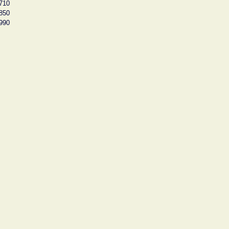
710
850
990