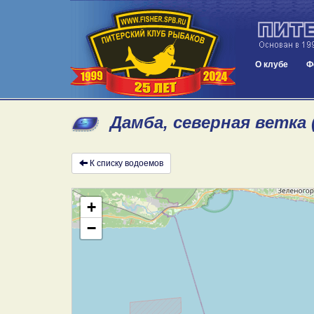
О клубе
Ф
Дамба, северная ветка 
К списку водоемов
+
−