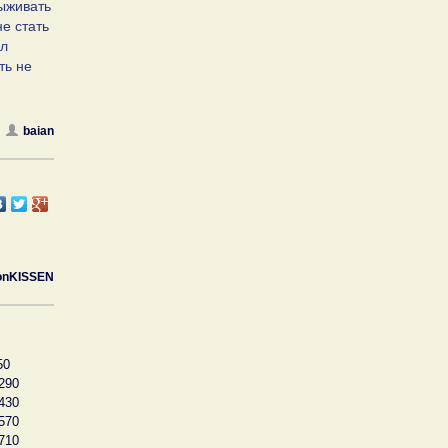
выживать
е стать
ал
ть не
baian
onKISSEN
50
290
430
570
710