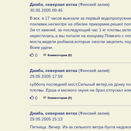
Дамба, северная ветка
(Финский залив)
30.05.2005 09:45
В вск. в 17 часов выехали за первый водопропускн
поклевки,несмотря на обилие прикормки,решил поп
2м от камней, за последующий час 1 кг плотвы,зате
нерестилась,а мы попали на концовку.Повезло с по
моста,видели рыбаков,которые смогли зацепить по
Всем удачи.
Нравится
0
Комментарии (0)
Дамба, северная ветка
(Финский залив)
29.05.2005 17:59
суббота последний мост,Сильный ветер,на донку по
плотвы .Ерша и мелкого окуня не брал,отпускал ил
Нравится
0
Комментарии (0)
Дамба, северная ветка
(Финский залив)
29.05.2005 15:13
Пятница. Вечер. Из-за сильного ветра-бухта недоез