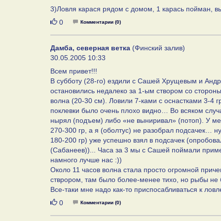
3)Ловля карася рядом с домом, 1 карась пойман, вы
Нравится
0
Комментарии (0)
Дамба, северная ветка
(Финский залив)
30.05.2005 10:33
Всем привет!!!
В субботу (28-го) ездили с Сашей Хрущевым и Андр
остановились недалеко за 1-ым створом со стороны
волна (20-30 см). Ловили 7-ками с оснастками 3-4 
поклевки было очень плохо видно… Во всяком случа
нырял (подъем) либо «не выниривал» (потоп). У м
270-300 гр, а я (оболтус) не разобрал подсачек…
180-200 гр) уже успешно взял в подсачек (опробов
(Сабанеев))... Часа за 3 мы с Сашей поймали приме
намного лучше нас :))
Около 11 часов волна стала просто огромной приче
стврором, там было более-менее тихо, но рыбы не 
Все-таки мне надо как-то приспосабливаться к ловле
Нравится
0
Комментарии (0)