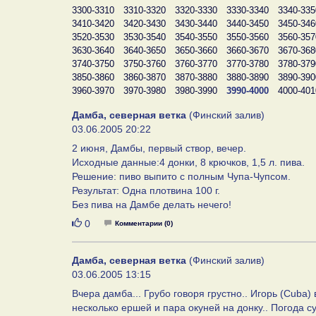
3300-3310
3310-3320
3320-3330
3330-3340
3340-335
3410-3420
3420-3430
3430-3440
3440-3450
3450-346
3520-3530
3530-3540
3540-3550
3550-3560
3560-357
3630-3640
3640-3650
3650-3660
3660-3670
3670-368
3740-3750
3750-3760
3760-3770
3770-3780
3780-379
3850-3860
3860-3870
3870-3880
3880-3890
3890-390
3960-3970
3970-3980
3980-3990
3990-4000
4000-401
Дамба, северная ветка
(Финский залив)
03.06.2005 20:22
2 июня, Дамбы, первый створ, вечер.
Исходные данные:4 донки, 8 крючков, 1,5 л. пива.
Решение: пиво выпито с полным Чупа-Чупсом.
Результат: Одна плотвина 100 г.
Без пива на Дамбе делать нечего!
Нравится
0
Комментарии (0)
Дамба, северная ветка
(Финский залив)
03.06.2005 13:15
Вчера дамба... Грубо говоря грустно.. Игорь (Cuba
несколько ершей и пара окуней на донку.. Погода с