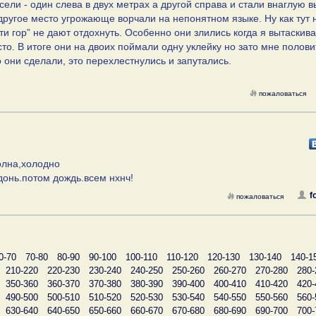
ели - один слева в двух метрах а другой справа и стали внаглую 
другое место угрожающе ворчали на непонятном языке. Ну как тут н
и гор” не дают отдохнуть. Особенно они злились когда я вытаскив
о. В итоге они на двоих поймали одну уклейку но зато мне полови
о они сделали, это перехлестнулись и запутались.
пожаловаться
волна,холодно
донь.потом дождь.всем нхнч!
f
пожаловаться
0-70
70-80
80-90
90-100
100-110
110-120
120-130
130-140
140-1
210-220
220-230
230-240
240-250
250-260
260-270
270-280
280-
350-360
360-370
370-380
380-390
390-400
400-410
410-420
420-
490-500
500-510
510-520
520-530
530-540
540-550
550-560
560-
630-640
640-650
650-660
660-670
670-680
680-690
690-700
700-