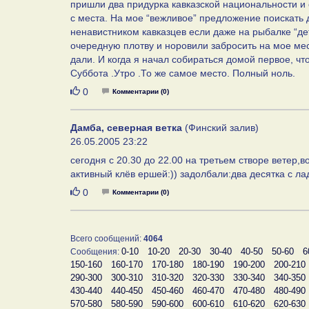
пришли два придурка кавказской национальности и с
с места. На мое “вежливое” предложение поискать 
ненавистником кавказцев если даже на рыбалке “дет
очередную плотву и норовили забросить на мое мест
дали. И когда я начал собираться домой первое, чт
Суббота .Утро .То же самое место. Полный ноль.
Нравится
0
Комментарии (0)
Дамба, северная ветка
(Финский залив)
26.05.2005 23:22
сегодня с 20.30 до 22.00 на третьем створе ветер,
активный клёв ершей:)) задолбали:два десятка с ла
Нравится
0
Комментарии (0)
Всего сообщений:
4064
0-10
10-20
20-30
30-40
40-50
50-60
6
Сообщения:
150-160
160-170
170-180
180-190
190-200
200-210
290-300
300-310
310-320
320-330
330-340
340-350
430-440
440-450
450-460
460-470
470-480
480-490
570-580
580-590
590-600
600-610
610-620
620-630