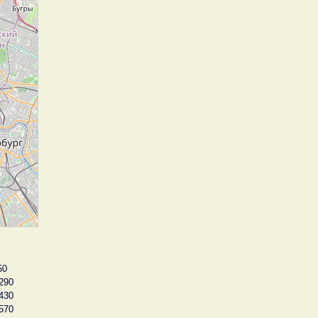
50
290
430
570