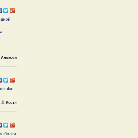
одной
ва
о
 Алексей
ок 4кг
Костя
 рыбалки