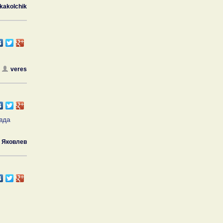
kakolchik
veres
вда
Яковлев