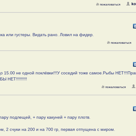
ko
пожаловаться
а или густеры. Видать рано. Ловил на фидер.
пожаловаться
до 15.00 не одной поклёвки!!!У соседий тоже самое.Рыбы НЕТ!!!Пра
 НЕТ!!!!!!!!!
пожаловаться
 пару подлещей, + пару какуней + пару плотв.
, 2 счуки на 200 и на 700 гр, первая отпущена с миром.