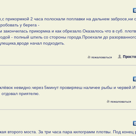
ик,с прикормкой 2 часа полоскали поплавки на дальнем забросе,ни 
робовать у берега -
м закончилась прикормка и как обрезало.Оказалось что в суб. плот
годой - полный штиль со стороны города.Проехали до разорванног
длещика,вроде начал подходить.
Просто
пожаловаться
клёвок невидно.через 5минут провиряеш наличее рыбы и червей.Ит
и отдовал приятелю.
пожаловаться
жая второго моста. За три часа пара килограмм плотвы. Под конец