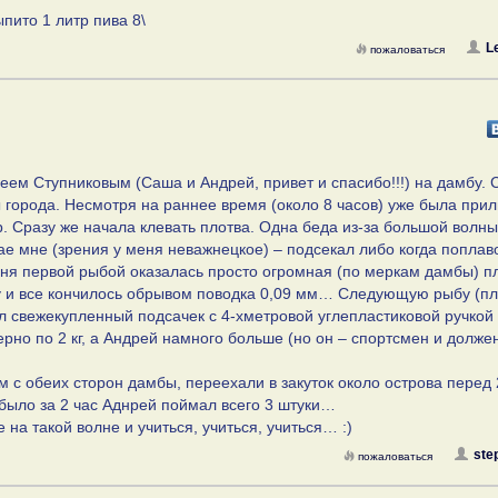
пито 1 литр пива 8\
L
пожаловаться
еем Ступниковым (Саша и Андрей, привет и спасибо!!!) на дамбу. 
 города. Несмотря на раннее время (около 8 часов) уже была при
гр. Сразу же начала клевать плотва. Одна беда из-за большой волны
е мне (зрения у меня неважнецкое) – подсекал либо когда поплав
еня первой рыбой оказалась просто огромная (по меркам дамбы) п
 ну и все кончилось обрывом поводка 0,09 мм… Следующую рыбу (п
ал свежекупленный подсачек с 4-хметровой углепластиковой ручкой
рно по 2 кг, а Андрей намного больше (но он – спортсмен и долже
м с обеих сторон дамбы, переехали в закуток около острова перед
было за 2 час Аднрей поймал всего 3 штуки…
 на такой волне и учиться, учиться, учиться… :)
ste
пожаловаться