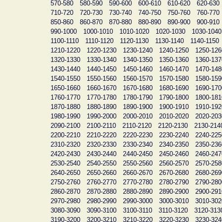
570-580
580-590
590-600
600-610
610-620
620-630
710-720
720-730
730-740
740-750
750-760
760-770
850-860
860-870
870-880
880-890
890-900
900-910
990-1000
1000-1010
1010-1020
1020-1030
1030-1040
1100-1110
1110-1120
1120-1130
1130-1140
1140-1150
1210-1220
1220-1230
1230-1240
1240-1250
1250-126
1320-1330
1330-1340
1340-1350
1350-1360
1360-137
1430-1440
1440-1450
1450-1460
1460-1470
1470-148
1540-1550
1550-1560
1560-1570
1570-1580
1580-159
1650-1660
1660-1670
1670-1680
1680-1690
1690-170
1760-1770
1770-1780
1780-1790
1790-1800
1800-181
1870-1880
1880-1890
1890-1900
1900-1910
1910-192
1980-1990
1990-2000
2000-2010
2010-2020
2020-203
2090-2100
2100-2110
2110-2120
2120-2130
2130-214
2200-2210
2210-2220
2220-2230
2230-2240
2240-225
2310-2320
2320-2330
2330-2340
2340-2350
2350-236
2420-2430
2430-2440
2440-2450
2450-2460
2460-247
2530-2540
2540-2550
2550-2560
2560-2570
2570-258
2640-2650
2650-2660
2660-2670
2670-2680
2680-269
2750-2760
2760-2770
2770-2780
2780-2790
2790-280
2860-2870
2870-2880
2880-2890
2890-2900
2900-291
2970-2980
2980-2990
2990-3000
3000-3010
3010-302
3080-3090
3090-3100
3100-3110
3110-3120
3120-313
3190-3200
3200-3210
3210-3220
3220-3230
3230-324