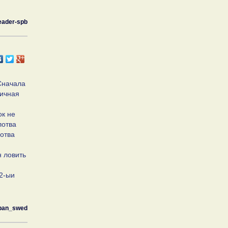
eader-spb
Сначала
личная
ок не
лотва
лотва
н ловить
 2-ыи
pan_swed