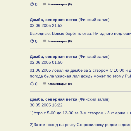
Нравится
0
Комментарии (0)
Дамба, северная ветка
(Финский залив)
02.06.2005 21:52
Выходные. Вовсю берёт плотва. Ни одного подлещик
Нравится
0
Комментарии (0)
Дамба, северная ветка
(Финский залив)
02.06.2005 01:50
01.06.2005 ловил на дамбе за 2 створом.С 10.00 и 
погода была ужасная лил дождь,может по этому РЫБЫ
Нравится
0
Комментарии (0)
Дамба, северная ветка
(Финский залив)
30.05.2005 16:22
1)Утро с 5-00 до 12-00 за 3-м створом - 3 кг ерша +
2)Затем поход на речку Сторожиловку рядом с домом