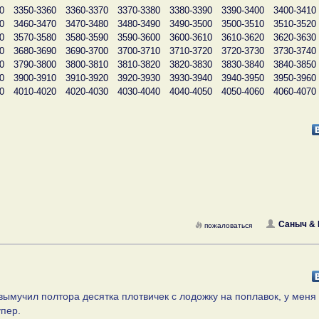
0
3350-3360
3360-3370
3370-3380
3380-3390
3390-3400
3400-3410
0
3460-3470
3470-3480
3480-3490
3490-3500
3500-3510
3510-3520
0
3570-3580
3580-3590
3590-3600
3600-3610
3610-3620
3620-3630
0
3680-3690
3690-3700
3700-3710
3710-3720
3720-3730
3730-3740
0
3790-3800
3800-3810
3810-3820
3820-3830
3830-3840
3840-3850
0
3900-3910
3910-3920
3920-3930
3930-3940
3940-3950
3950-3960
0
4010-4020
4020-4030
4030-4040
4040-4050
4050-4060
4060-4070
Саныч &
пожаловаться
) вымучил полтора десятка плотвичек с лодожку на поплавок, у меня
упер.