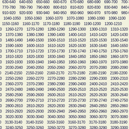
630-640
640-650
650-660
660-670
670-680
680-690
690-700
700-
770-780
780-790
790-800
800-810
810-820
820-830
830-840
840-
910-920
920-930
930-940
940-950
950-960
960-970
970-980
980-
1040-1050
1050-1060
1060-1070
1070-1080
1080-1090
1090-1100
1150-1160
1160-1170
1170-1180
1180-1190
1190-1200
1200-1210
0
1260-1270
1270-1280
1280-1290
1290-1300
1300-1310
1310-1320
0
1370-1380
1380-1390
1390-1400
1400-1410
1410-1420
1420-1430
0
1480-1490
1490-1500
1500-1510
1510-1520
1520-1530
1530-1540
0
1590-1600
1600-1610
1610-1620
1620-1630
1630-1640
1640-1650
0
1700-1710
1710-1720
1720-1730
1730-1740
1740-1750
1750-1760
0
1810-1820
1820-1830
1830-1840
1840-1850
1850-1860
1860-1870
0
1920-1930
1930-1940
1940-1950
1950-1960
1960-1970
1970-1980
0
2030-2040
2040-2050
2050-2060
2060-2070
2070-2080
2080-2090
0
2140-2150
2150-2160
2160-2170
2170-2180
2180-2190
2190-2200
0
2250-2260
2260-2270
2270-2280
2280-2290
2290-2300
2300-2310
0
2360-2370
2370-2380
2380-2390
2390-2400
2400-2410
2410-2420
0
2470-2480
2480-2490
2490-2500
2500-2510
2510-2520
2520-2530
0
2580-2590
2590-2600
2600-2610
2610-2620
2620-2630
2630-2640
0
2690-2700
2700-2710
2710-2720
2720-2730
2730-2740
2740-2750
0
2800-2810
2810-2820
2820-2830
2830-2840
2840-2850
2850-2860
0
2910-2920
2920-2930
2930-2940
2940-2950
2950-2960
2960-2970
0
3020-3030
3030-3040
3040-3050
3050-3060
3060-3070
3070-3080
0
3130-3140
3140-3150
3150-3160
3160-3170
3170-3180
3180-3190
0
3240-3250
3250-3260
3260-3270
3270-3280
3280-3290
3290-3300