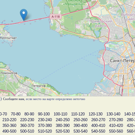
в)
Сообщите нам
, если место на карте определено неточно
0-70
70-80
80-90
90-100
100-110
110-120
120-130
130-140
140-1
210-220
220-230
230-240
240-250
250-260
260-270
270-280
280-
350-360
360-370
370-380
380-390
390-400
400-410
410-420
420-
490-500
500-510
510-520
520-530
530-540
540-550
550-560
560-