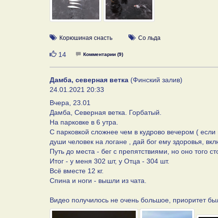
Корюшиная снасть
Со льда
Нравится
14
Комментарии (9)
Дамба, северная ветка
(Финский залив)
24.01.2021 20:33
Вчера, 23.01
Дамба, Северная ветка. Горбатый.
На парковке в 6 утра.
С парковкой сложнее чем в кудрово вечером ( если
души человек на логане , дай бог ему здоровья, вк
Путь до места - бег с препятствиями, но оно того ст
Итог - у меня 302 шт, у Отца - 304 шт.
Всё вместе 12 кг.
Спина и ноги - вышли из чата.
Видео получилось не очень большое, приоритет бы