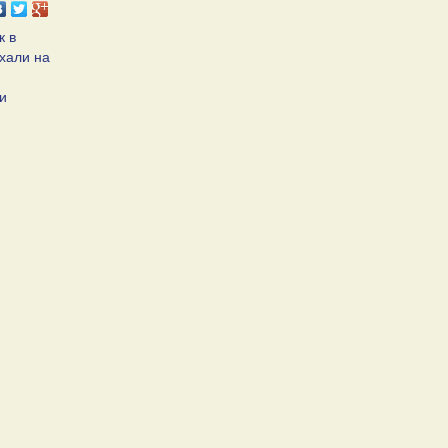
к в
хали на
и