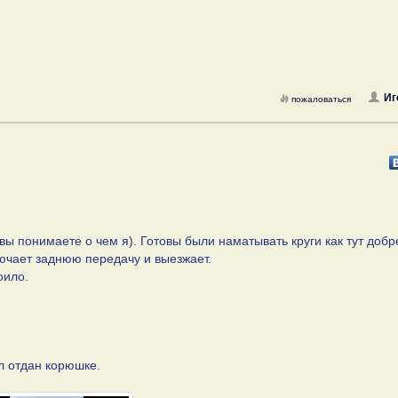
Иг
пожаловаться
 вы понимаете о чем я). Готовы были наматывать круги как тут доб
лючает заднюю передачу и выезжает.
оило.
л отдан корюшке.