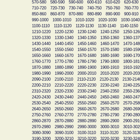
570-580
580-590
590-600
600-610
610-620
620-630
710-720
720-730
730-740
740-750
750-760
760-770
850-860
860-870
870-880
880-890
890-900
900-910
990-1000
1000-1010
1010-1020
1020-1030
1030-1040
1100-1110
1110-1120
1120-1130
1130-1140
1140-1150
1210-1220
1220-1230
1230-1240
1240-1250
1250-126
1320-1330
1330-1340
1340-1350
1350-1360
1360-137
1430-1440
1440-1450
1450-1460
1460-1470
1470-148
1540-1550
1550-1560
1560-1570
1570-1580
1580-159
1650-1660
1660-1670
1670-1680
1680-1690
1690-170
1760-1770
1770-1780
1780-1790
1790-1800
1800-181
1870-1880
1880-1890
1890-1900
1900-1910
1910-192
1980-1990
1990-2000
2000-2010
2010-2020
2020-203
2090-2100
2100-2110
2110-2120
2120-2130
2130-214
2200-2210
2210-2220
2220-2230
2230-2240
2240-225
2310-2320
2320-2330
2330-2340
2340-2350
2350-236
2420-2430
2430-2440
2440-2450
2450-2460
2460-247
2530-2540
2540-2550
2550-2560
2560-2570
2570-258
2640-2650
2650-2660
2660-2670
2670-2680
2680-269
2750-2760
2760-2770
2770-2780
2780-2790
2790-280
2860-2870
2870-2880
2880-2890
2890-2900
2900-291
2970-2980
2980-2990
2990-3000
3000-3010
3010-302
3080-3090
3090-3100
3100-3110
3110-3120
3120-313
3190-3200
3200-3210
3210-3220
3220-3230
3230-324