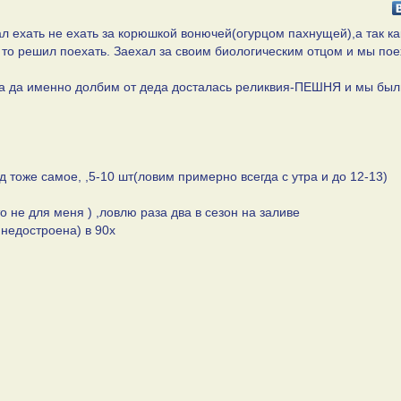
ал ехать не ехать за корюшкой вонючей(огурцом пахнущей),а так ка
то решил поехать. Заехал за своим биологическим отцом и мы пое
 ,да да именно долбим от деда досталась реликвия-ПЕШНЯ и мы был
д тоже самое, ,5-10 шт(ловим примерно всегда с утра и до 12-13)
то не для меня ) ,ловлю раза два в сезон на заливе
недостроена) в 90х