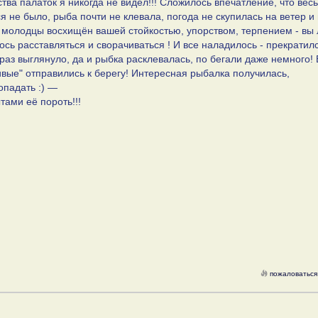
тва палаток я никогда не видел!!! Сложилось впечатление, что весь
я не было, рыба почти не клевала, погода не скупилась на ветер и
та молодцы восхищён вашей стойкостью, упорством, терпением - вы
сь расставляться и сворачиваться ! И все наладилось - прекратил
раз выглянуло, да и рыбка расклевалась, по бегали даже немного
ивые" отправились к берегу! Интересная рыбалка получилась,
опадать :) —
тами её пороть!!!
пожаловаться