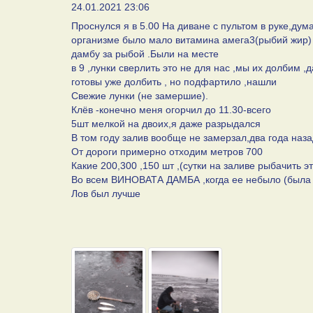
24.01.2021 23:06
Проснулся я в 5.00 На диване с пультом в руке,дум
организме было мало витамина амега3(рыбий жир) 
дамбу за рыбой .Были на месте
в 9 ,лунки сверлить это не для нас ,мы их долбим
готовы уже долбить , но подфартило ,нашли
Свежие лунки (не замершие).
Клёв -конечно меня огорчил до 11.30-всего
5шт мелкой на двоих,я даже разрыдался
В том году залив вообще не замерзал,два года наза
От дороги примерно отходим метров 700
Какие 200,300 ,150 шт ,(сутки на заливе рыбачить э
Во всем ВИНОВАТА ДАМБА ,когда ее небыло (была 
Лов был лучше