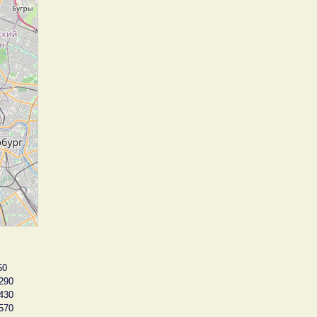
50
290
430
570