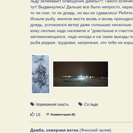
льду затмевают освещение дамбы!!!! Такого количес
тут! Выдвинулись! Дальше все было непросто, карас
то ли снег, то ли дождь, но мы не сдавались! Ребя
Искали рыбу, меняли места вновь и вновь приходило
дождь, успокоился ветер даже солнышко несколько 
кому сколько надо наловили и "довольные и счастл
запоминающаяся, надо иногда и на такие выезды п
рыба редкая, трудовая, капризная, это тебе не коры
Корюшиная снасть
Со льда
Нравится
18
Комментарии (0)
Дамба, северная ветка
(Финский залив)