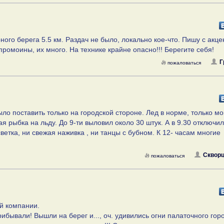
ого берега 5.5 км. Раздач не было, локально кое-что. Пишу с акце
промоины, их много. На технике крайне опасно!!! Берегите себя!
Г
пожаловаться
ло поставить только на городской стороне. Лед в норме, только мо
ая рыбка на льду. До 9-ти выловил около 30 штук. А в 9.30 отключил
ветка, ни свежая наживка , ни танцы с бубном. К 12- часам многие
Скворц
пожаловаться
ой компании.
ибывали! Вышли на берег и..., оч. удивились огни палаточного гор