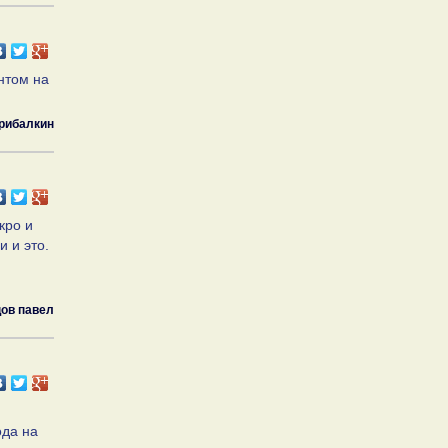
нтом на
рибалкин
кро и
и и это.
ов павел
ода на