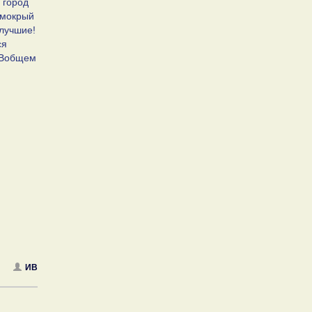
 город
 мокрый
 лучшие!
ся
! Вобщем
ИВ