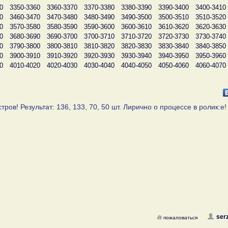
0
3350-3360
3360-3370
3370-3380
3380-3390
3390-3400
3400-3410
0
3460-3470
3470-3480
3480-3490
3490-3500
3500-3510
3510-3520
0
3570-3580
3580-3590
3590-3600
3600-3610
3610-3620
3620-3630
0
3680-3690
3690-3700
3700-3710
3710-3720
3720-3730
3730-3740
0
3790-3800
3800-3810
3810-3820
3820-3830
3830-3840
3840-3850
0
3900-3910
3910-3920
3920-3930
3930-3940
3940-3950
3950-3960
0
4010-4020
4020-4030
4030-4040
4040-4050
4050-4060
4060-4070
ов! Результат: 136, 133, 70, 50 шт. Лирично о процессе в ролик:е!
ser
пожаловаться