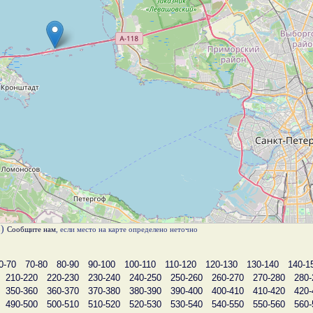
в)
Сообщите нам
, если место на карте определено неточно
0-70
70-80
80-90
90-100
100-110
110-120
120-130
130-140
140-1
210-220
220-230
230-240
240-250
250-260
260-270
270-280
280-
350-360
360-370
370-380
380-390
390-400
400-410
410-420
420-
490-500
500-510
510-520
520-530
530-540
540-550
550-560
560-