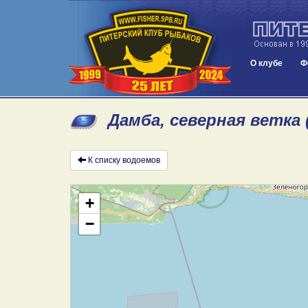
О клубе
Ф
Дамба, северная ветка 
К списку водоемов
+
−