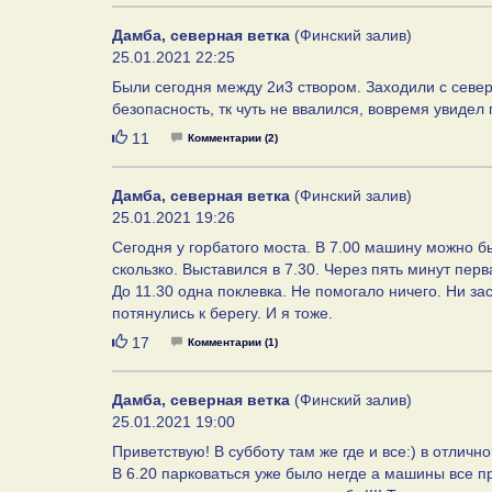
Дамба, северная ветка
(Финский залив)
25.01.2021 22:25
Были сегодня между 2и3 створом. Заходили с северн
безопасность, тк чуть не ввалился, вовремя увидел 
Нравится
11
Комментарии (2)
Дамба, северная ветка
(Финский залив)
25.01.2021 19:26
Сегодня у горбатого моста. В 7.00 машину можно бы
скользко. Выставился в 7.30. Через пять минут перв
До 11.30 одна поклевка. Не помогало ничего. Ни зас
потянулись к берегу. И я тоже.
Нравится
17
Комментарии (1)
Дамба, северная ветка
(Финский залив)
25.01.2021 19:00
Приветствую! В субботу там же где и все:) в отличн
В 6.20 парковаться уже было негде а машины все пр