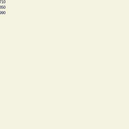
710
850
990