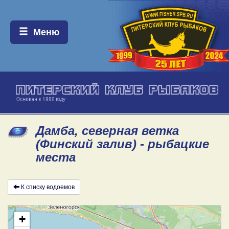
Меню:
Меню
Дамба, северная ветка
(Финский залив) - рыбацкие
места
К списку водоемов
+