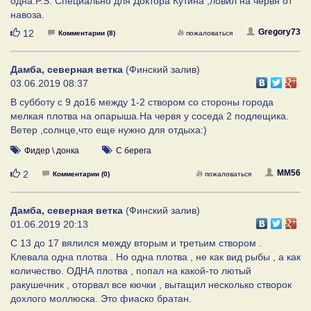
одна.P.S. Специально для Доктора Кутина ,ловил на червя от
навоза.
Нравится
Gregory73
12
Комментарии (8)
пожаловаться
Дамба, северная ветка
(Финский залив)
03.06.2019 08:37
В субботу с 9 до16 между 1-2 створом со стороны города
мелкая плотва на опарыша.На червя у соседа 2 подлещика.
Ветер ,солнце,что еще нужно для отдыха:)
Фидер \ донка
С берега
Нравится
MM56
2
Комментарии (0)
пожаловаться
Дамба, северная ветка
(Финский залив)
01.06.2019 20:13
С 13 до 17 вялился между вторым и третьим створом .
Клевала одна плотва . Но одна плотва , не как вид рыбы , а как
количество. ОДНА плотва , попал на какой-то лютый
ракушечник , оторвал все кючки , вытащил несколько створок
дохлого моллюска. Это фиаско братан.