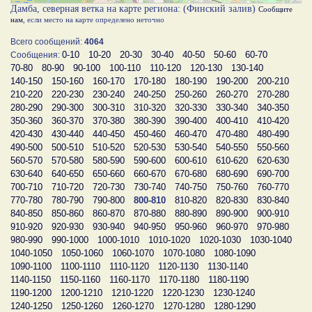
Дамба, северная ветка на карте региона: (Финский залив)
Сообщите
нам
, если место на карте определено неточно
Всего сообщений:
4064
0-10
10-20
20-30
30-40
40-50
50-60
60-70
Сообщения:
70-80
80-90
90-100
100-110
110-120
120-130
130-140
140-150
150-160
160-170
170-180
180-190
190-200
200-210
210-220
220-230
230-240
240-250
250-260
260-270
270-280
280-290
290-300
300-310
310-320
320-330
330-340
340-350
350-360
360-370
370-380
380-390
390-400
400-410
410-420
420-430
430-440
440-450
450-460
460-470
470-480
480-490
490-500
500-510
510-520
520-530
530-540
540-550
550-560
560-570
570-580
580-590
590-600
600-610
610-620
620-630
630-640
640-650
650-660
660-670
670-680
680-690
690-700
700-710
710-720
720-730
730-740
740-750
750-760
760-770
770-780
780-790
790-800
800-810
810-820
820-830
830-840
840-850
850-860
860-870
870-880
880-890
890-900
900-910
910-920
920-930
930-940
940-950
950-960
960-970
970-980
980-990
990-1000
1000-1010
1010-1020
1020-1030
1030-1040
1040-1050
1050-1060
1060-1070
1070-1080
1080-1090
1090-1100
1100-1110
1110-1120
1120-1130
1130-1140
1140-1150
1150-1160
1160-1170
1170-1180
1180-1190
1190-1200
1200-1210
1210-1220
1220-1230
1230-1240
1240-1250
1250-1260
1260-1270
1270-1280
1280-1290