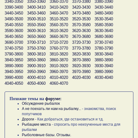
3340-3350
3350-3360
3360-3370
3370-3380
3380-3390
3390-3400
3400-3410
3410-3420
3420-3430
3430-3440
3440-3450
3450-3460
3460-3470
3470-3480
3480-3490
3490-3500
3500-3510
3510-3520
3520-3530
3530-3540
3540-3550
3550-3560
3560-3570
3570-3580
3580-3590
3590-3600
3600-3610
3610-3620
3620-3630
3630-3640
3640-3650
3650-3660
3660-3670
3670-3680
3680-3690
3690-3700
3700-3710
3710-3720
3720-3730
3730-3740
3740-3750
3750-3760
3760-3770
3770-3780
3780-3790
3790-3800
3800-3810
3810-3820
3820-3830
3830-3840
3840-3850
3850-3860
3860-3870
3870-3880
3880-3890
3890-3900
3900-3910
3910-3920
3920-3930
3930-3940
3940-3950
3950-3960
3960-3970
3970-3980
3980-3990
3990-4000
4000-4010
4010-4020
4020-4030
4030-4040
4040-4050
4050-4060
4060-4070
Похожие темы на
форуме:
Обсуждение рыбалок
А не поехать ли нам на рыбалку...
- знакомства, поиск
попутчиков
Дороги
- Как добраться, где остановиться и тд.
Рыбацкие места
- спросить про неизученные места для
рыбалки
Рыболовные базы. Отзывы.