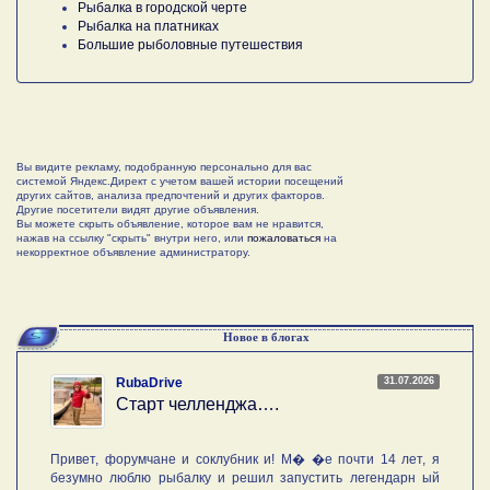
Рыбалка в городской черте
Рыбалка на платниках
Большие рыболовные путешествия
Вы видите рекламу, подобранную персонально для вас
системой Яндекс.Директ с учетом вашей истории посещений
других сайтов, анализа предпочтений и других факторов.
Другие посетители видят другие объявления.
Вы можете скрыть объявление, которое вам не нравится,
нажав на ссылку "скрыть" внутри него, или
пожаловаться
на
некорректное объявление администратору.
Новое в блогах
31.07.2026
RubaDrive
Старт челленджа….
Привет, форумчане и соклубник и! М� �е почти 14 лет, я
безумно люблю рыбалку и решил запустить легендарн ый