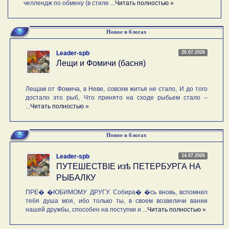
челлендж по обмену (в стиле ...
Читать полностью »
Новое в блогах
20.07.2026
Leader-spb
Лещи и Фомичи (басня)
Лещам от Фомича, в Неве, совсем житья не стало, И до того
достало это рыб, Что принято на сходе рыбьем стало –
...
Читать полностью »
Новое в блогах
14.07.2026
Leader-spb
ПУТЕШЕСТВIE изѣ ПЕТЕРБУРГА НА
РЫБАЛКУ
ПРЕ� �ЮБИМОМУ ДРУГУ. Собира� �сь вновь, вспомнил
тебя душа моя, ибо только ты, в своем возвеличи вании
нашей дружбы, способен на поступки и ...
Читать полностью »