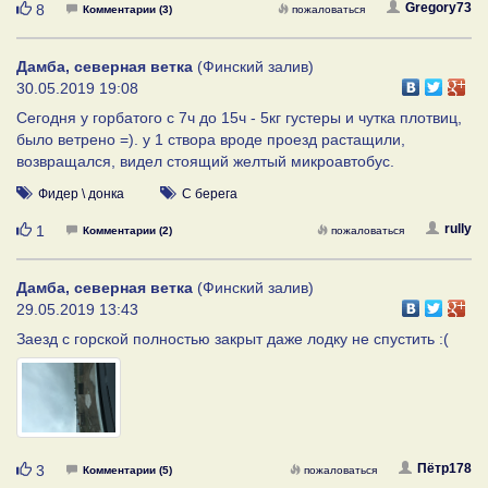
Нравится
Gregory73
8
Комментарии (3)
пожаловаться
Дамба, северная ветка
(Финский залив)
30.05.2019 19:08
Сегодня у горбатого с 7ч до 15ч - 5кг густеры и чутка плотвиц,
было ветрено =). у 1 створа вроде проезд растащили,
возвращался, видел стоящий желтый микроавтобус.
Фидер \ донка
С берега
Нравится
rully
1
Комментарии (2)
пожаловаться
Дамба, северная ветка
(Финский залив)
29.05.2019 13:43
Заезд с горской полностью закрыт даже лодку не спустить :(
Нравится
Пётр178
3
Комментарии (5)
пожаловаться