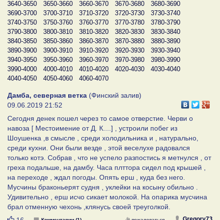
3640-3650
3650-3660
3660-3670
3670-3680
3680-3690
3690-3700
3700-3710
3710-3720
3720-3730
3730-3740
3740-3750
3750-3760
3760-3770
3770-3780
3780-3790
3790-3800
3800-3810
3810-3820
3820-3830
3830-3840
3840-3850
3850-3860
3860-3870
3870-3880
3880-3890
3890-3900
3900-3910
3910-3920
3920-3930
3930-3940
3940-3950
3950-3960
3960-3970
3970-3980
3980-3990
3990-4000
4000-4010
4010-4020
4020-4030
4030-4040
4040-4050
4050-4060
4060-4070
Дамба, северная ветка
(Финский залив)
09.06.2019 21:52
Сегодня денек пошел через то самое отверстие. Черви о
навоза [ Местоимение от Д. К....] , устроили побег из
Шоушенка ,в смысле , среди холодильника и , натурально,
среди кухни. Они были везде , этой веселухе радовался
только котэ. Собрав , что не успело разпостись я метнулся , от
греха подальше, на дамбу. Часа плттора сидел под крышей ,
на переходе , ждал погоды. Опять ерш , куда без него.
Мусчины браконьерят судня , уклейки на косыну обильно .
Удивительно , ерш исчо сикает молокой. На опарика мусчина
брал отменную чехонь ,клянусь своей треуголкой.
Нравится
Gregory73
16
Комментарии (1)
пожаловаться