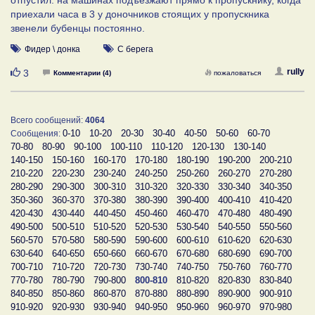
отпустил. на машинах подъезжают прямо к пропускнику, когда
приехали часа в 3 у доночников стоящих у пропускника
звенели бубенцы постоянно.
Фидер \ донка
С берега
Нравится
rully
3
Комментарии (4)
пожаловаться
Всего сообщений:
4064
0-10
10-20
20-30
30-40
40-50
50-60
60-70
Сообщения:
70-80
80-90
90-100
100-110
110-120
120-130
130-140
140-150
150-160
160-170
170-180
180-190
190-200
200-210
210-220
220-230
230-240
240-250
250-260
260-270
270-280
280-290
290-300
300-310
310-320
320-330
330-340
340-350
350-360
360-370
370-380
380-390
390-400
400-410
410-420
420-430
430-440
440-450
450-460
460-470
470-480
480-490
490-500
500-510
510-520
520-530
530-540
540-550
550-560
560-570
570-580
580-590
590-600
600-610
610-620
620-630
630-640
640-650
650-660
660-670
670-680
680-690
690-700
700-710
710-720
720-730
730-740
740-750
750-760
760-770
770-780
780-790
790-800
800-810
810-820
820-830
830-840
840-850
850-860
860-870
870-880
880-890
890-900
900-910
910-920
920-930
930-940
940-950
950-960
960-970
970-980