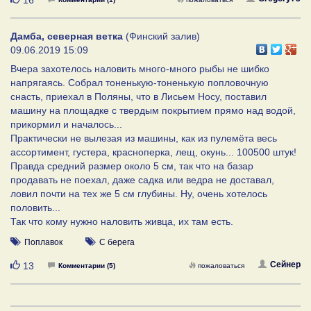
Дамба, северная ветка
(Финский залив)
09.06.2019 15:09
Вчера захотелось наловить много-много рыбы не шибко
напрягаясь. Собрал тоненькую-тоненькую попловочную
снасть, приехал в Поляны, что в Лисьем Носу, поставил
машину на площадке с твердым покрытием прямо над водой,
прикормил и началось...
Практически не вылезая из машины, как из пулемёта весь
ассортимент, густера, красноперка, лещ, окунь... 100500 штук!
Правда средний размер около 5 см, так что на базар
продавать не поехал, даже садка или ведра не доставал,
ловил почти на тех же 5 см глубины. Ну, очень хотелось
половить...
Так что кому нужно наловить живца, их там есть.
Поплавок
С берега
Нравится
Сейнер
13
Комментарии (5)
пожаловаться