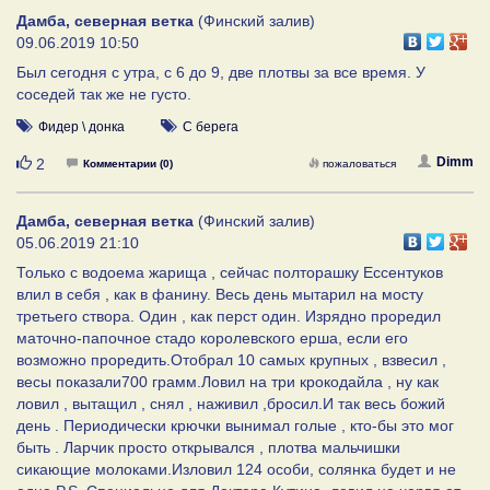
Дамба, северная ветка
(Финский залив)
09.06.2019 10:50
Был сегодня с утра, с 6 до 9, две плотвы за все время. У
соседей так же не густо.
Фидер \ донка
С берега
Нравится
Dimm
2
Комментарии (0)
пожаловаться
Дамба, северная ветка
(Финский залив)
05.06.2019 21:10
Только с водоема жарища , сейчас полторашку Ессентуков
влил в себя , как в фанину. Весь день мытарил на мосту
третьего створа. Один , как перст один. Изрядно проредил
маточно-папочное стадо королевского ерша, если его
возможно проредить.Отобрал 10 самых крупных , взвесил ,
весы показали700 грамм.Ловил на три крокодайла , ну как
ловил , вытащил , снял , наживил ,бросил.И так весь божий
день . Периодически крючки вынимал голые , кто-бы это мог
быть . Ларчик просто открывался , плотва мальчишки
сикающие молоками.Изловил 124 особи, солянка будет и не