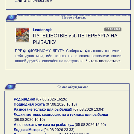
...
Читать полностью »
Новое в блогах
14.07.2026
Leader-spb
ПУТЕШЕСТВIE изѣ ПЕТЕРБУРГА НА
РЫБАЛКУ
ПРЕ� �ЮБИМОМУ ДРУГУ. Собира� �сь вновь, вспомнил
тебя душа моя, ибо только ты, в своем возвеличи вании
нашей дружбы, способен на поступки и ...
Читать полностью »
Самое обсуждаемое
Родбилдинг
(
07.08.2026 16:26
)
Подводная охота
(
07.08.2026 16:13
)
Разное (не только для рыбалки)!
(
07.08.2026 13:04
)
Лодки, моторы, квадроциклы и техника для рыбалки
(
06.08.2026 16:10
)
А не поехать ли нам на рыбалку...
(
05.08.2026 15:20
)
Лодки и Моторы
(
04.08.2026 23:33
)