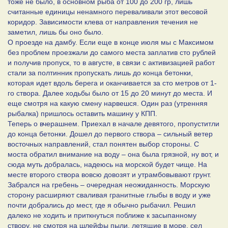
тоже не было, в основном рыба от 100 до 200 гр, лишь
считанные единицы ненамного переваливали этот весовой
коридор. Зависимости клева от направления течения не
заметил, лишь бы оно было.
О проезде на дамбу. Если еще в конце июля мы с Максимом
без проблем проезжали до самого места заплатив сто рублей
и получив пропуск, то в августе, в связи с активизацией работ
стали за полтинник пропускать лишь до конца бетонки,
которая идет вдоль берега и оканчивается за сто метров от 1-
го створа. Далее ходьбы было от 15 до 20 минут до места. И
еще смотря на какую смену нарвешся. Один раз (утренняя
рыбалка) пришлось оставить машину у КПП.
Теперь о вчерашнем. Приехал в начале девятого, пропуститли
до конца бетонки. Дошел до первого створа – сильный ветер
восточных направлений, стал понятен выбор стороны. С
моста обратил внимание на воду – она была грязной, ну вот, и
сюда муть добралась, надеюсь на морской будет чище. На
месте второго створа вовсю довозят и утрамбовывают грунт.
Забрался на гребень – очередная неожиданность. Морскую
сторону расширяют сваливая гранитные глыбы в воду и уже
почти добрались до мест, где я обычно рыбачил. Решил
далеко не ходить и приткнуться поближе к засыпанному
створу, не смотря на шлейфы пыли, летящие в море, сел