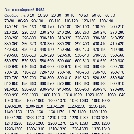
Всего сообщений:
5053
0-10
10-20
20-30
30-40
40-50
50-60
60-70
Сообщения:
70-80
80-90
90-100
100-110
110-120
120-130
130-140
140-150
150-160
160-170
170-180
180-190
190-200
200-210
210-220
220-230
230-240
240-250
250-260
260-270
270-280
280-290
290-300
300-310
310-320
320-330
330-340
340-350
350-360
360-370
370-380
380-390
390-400
400-410
410-420
420-430
430-440
440-450
450-460
460-470
470-480
480-490
490-500
500-510
510-520
520-530
530-540
540-550
550-560
560-570
570-580
580-590
590-600
600-610
610-620
620-630
630-640
640-650
650-660
660-670
670-680
680-690
690-700
700-710
710-720
720-730
730-740
740-750
750-760
760-770
770-780
780-790
790-800
800-810
810-820
820-830
830-840
840-850
850-860
860-870
870-880
880-890
890-900
900-910
910-920
920-930
930-940
940-950
950-960
960-970
970-980
980-990
990-1000
1000-1010
1010-1020
1020-1030
1030-1040
1040-1050
1050-1060
1060-1070
1070-1080
1080-1090
1090-1100
1100-1110
1110-1120
1120-1130
1130-1140
1140-1150
1150-1160
1160-1170
1170-1180
1180-1190
1190-1200
1200-1210
1210-1220
1220-1230
1230-1240
1240-1250
1250-1260
1260-1270
1270-1280
1280-1290
1290-1300
1300-1310
1310-1320
1320-1330
1330-1340