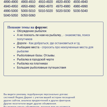
4890-4900
4900-4910
4910-4920
4920-4930
4930-4940
4940-4950
4950-4960
4960-4970
4970-4980
4980-4990
4990-5000
5000-5010
5010-5020
5020-5030
5030-5040
5040-5050
5050-5060
Похожие темы на
форуме:
Обсуждение рыбалок
А не поехать ли нам на рыбалку...
- знакомства, поиск
попутчиков
Дороги
- Как добраться, где остановиться и тд.
Рыбацкие места
- спросить про неизученные места для
рыбалки
Рыболовные базы. Отзывы.
Рыбалка в городской черте
Рыбалка на платниках
Большие рыболовные путешествия
Вы видите рекламу, подобранную персонально для вас
системой Яндекс.Директ с учетом вашей истории посещений
других сайтов, анализа предпочтений и других факторов.
Другие посетители видят другие объявления.
Вы можете скрыть объявление, которое вам не нравится,