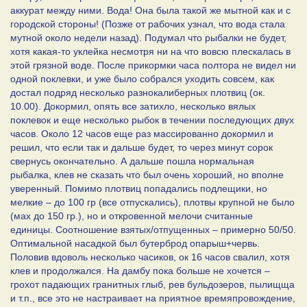
аккурат между ними. Вода! Она была такой же мытной как и с
городской стороны! (Позже от рабочих узнал, что вода стала
мутной около недели назад). Подумал что рыбалки не будет,
хотя какая-то уклейка несмотря ни на что вовсю плескалась в
этой грязной воде. После прикормки часа полтора не видел ни
одной поклевки, и уже было собрался уходить совсем, как
достал подряд несколько разнокалиберных плотвиц (ок.
10.00). Докормил, опять все затихло, несколько вялых
поклевок и еще несколько рыбок в течении последующих двух
часов. Около 12 часов еще раз массированно докормил и
решил, что если так и дальше будет, то через минут сорок
свернусь окончательно. А дальше пошла нормальная
рыбалка, клев не сказать что был очень хороший, но вполне
уверенный. Помимо плотвиц попадались подлещики, но
мелкие – до 100 гр (все отпускались), плотвы крупной не было
(мах до 150 гр.), но и откровенной мелочи считанные
единицы. Соотношение взятых/отпущенных – примерно 50/50.
Оптимальной насадкой был бутерброд опарыш+червь.
Половив вдоволь несколько часиков, ок 16 часов свалил, хотя
клев и продолжался. На дамбу пока больше не хочется –
грохот падающих гранитных глыб, рев бульдозеров, пылищща
и т.п., все это не настраивает на приятное времяпровождение,