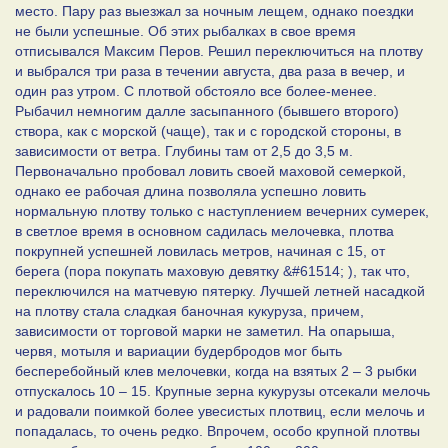
место. Пару раз выезжал за ночным лещем, однако поездки
не были успешные. Об этих рыбалках в свое время
отписывался Максим Перов. Решил переключиться на плотву
и выбрался три раза в течении августа, два раза в вечер, и
один раз утром. С плотвой обстояло все более-менее.
Рыбачил немногим далле засыпанного (бывшего второго)
створа, как с морской (чаще), так и с городской стороны, в
зависимости от ветра. Глубины там от 2,5 до 3,5 м.
Первоначально пробовал ловить своей маховой семеркой,
однако ее рабочая длина позволяла успешно ловить
нормальную плотву только с наступлением вечерних сумерек,
в светлое время в основном садилась мелочевка, плотва
покрупней успешней ловилась метров, начиная с 15, от
берега (пора покупать маховую девятку &#61514; ), так что,
переключился на матчевую пятерку. Лучшей летней насадкой
на плотву стала сладкая баночная кукуруза, причем,
зависимости от торговой марки не заметил. На опарыша,
червя, мотыля и вариации будербродов мог быть
бесперебойный клев мелочевки, когда на взятых 2 – 3 рыбки
отпускалось 10 – 15. Крупные зерна кукурузы отсекали мелочь
и радовали поимкой более увесистых плотвиц, если мелочь и
попадалась, то очень редко. Впрочем, особо крупной плотвы