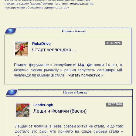
нажав на ссылку "скрыть" внутри него, или
пожаловаться
на
некорректное объявление администратору.
Новое в блогах
31.07.2026
RubaDrive
Старт челленджа….
Привет, форумчане и соклубник и! М� �е почти 14 лет, я
безумно люблю рыбалку и решил запустить легендарн ый
челлендж по обмену (в стиле ...
Читать полностью »
Новое в блогах
20.07.2026
Leader-spb
Лещи и Фомичи (басня)
Лещам от Фомича, в Неве, совсем житья не стало, И до того
достало это рыб, Что принято на сходе рыбьем стало –