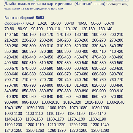
Дамба, южная ветка на карте региона: (Финский залив)
Сообщите нам
,
если место на карте определено неточно
Всего сообщений:
5053
0-10
10-20
20-30
30-40
40-50
50-60
60-70
Сообщения:
70-80
80-90
90-100
100-110
110-120
120-130
130-140
140-150
150-160
160-170
170-180
180-190
190-200
200-210
210-220
220-230
230-240
240-250
250-260
260-270
270-280
280-290
290-300
300-310
310-320
320-330
330-340
340-350
350-360
360-370
370-380
380-390
390-400
400-410
410-420
420-430
430-440
440-450
450-460
460-470
470-480
480-490
490-500
500-510
510-520
520-530
530-540
540-550
550-560
560-570
570-580
580-590
590-600
600-610
610-620
620-630
630-640
640-650
650-660
660-670
670-680
680-690
690-700
700-710
710-720
720-730
730-740
740-750
750-760
760-770
770-780
780-790
790-800
800-810
810-820
820-830
830-840
840-850
850-860
860-870
870-880
880-890
890-900
900-910
910-920
920-930
930-940
940-950
950-960
960-970
970-980
980-990
990-1000
1000-1010
1010-1020
1020-1030
1030-1040
1040-1050
1050-1060
1060-1070
1070-1080
1080-1090
1090-1100
1100-1110
1110-1120
1120-1130
1130-1140
1140-1150
1150-1160
1160-1170
1170-1180
1180-1190
1190-1200
1200-1210
1210-1220
1220-1230
1230-1240
1240-1250
1250-1260
1260-1270
1270-1280
1280-1290