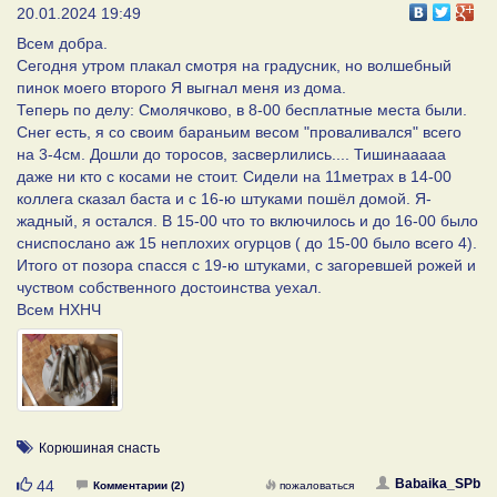
20.01.2024 19:49
Всем добра.
Сегодня утром плакал смотря на градусник, но волшебный
пинок моего второго Я выгнал меня из дома.
Теперь по делу: Смолячково, в 8-00 бесплатные места были.
Снег есть, я со своим бараньим весом "проваливался" всего
на 3-4см. Дошли до торосов, засверлились.... Тишинааааа
даже ни кто с косами не стоит. Сидели на 11метрах в 14-00
коллега сказал баста и с 16-ю штуками пошёл домой. Я-
жадный, я остался. В 15-00 что то включилось и до 16-00 было
сниспослано аж 15 неплохих огурцов ( до 15-00 было всего 4).
Итого от позора спасся с 19-ю штуками, с загоревшей рожей и
чуством собственного достоинства уехал.
Всем НХНЧ
Корюшиная снасть
Нравится
Babaika_SPb
44
Комментарии (2)
пожаловаться