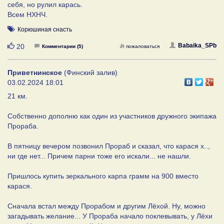
себя, но рулил карась.
Всем НХНЧ.
Корюшиная снасть
Нравится
Babaika_SPb
20
Комментарии (5)
пожаловаться
Приветнинское
(Финский залив)
03.02.2024 18:01
21 км.
Собственно дополню как один из участников дружного экипажа
Прораба.
В пятницу вечером позвонил Прораб и сказал, что карася х..,
ни где нет... Причем парни тоже его искали... не нашли.
Пришлось купить зеркального карпа грамм на 900 вместо
карася.
Сначала встал между Прорабом и другим Лёхой. Ну, можно
загадывать желание... У Прораба начало поклевывать, у Лёхи