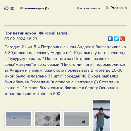
Нравится
Prokopen
30
Комментарии (3)
пожаловаться
Приветнинское
(Финский залив)
05.02.2024 18:23
Сегодня.21 км.Я и Петрович с сыном Андреем.Засверлились в
8-30,первая поклевка у Андрея в 9-10,дальше у него клевало,а
я "кукурузу охранял".После того как Петрович извлек из
воды"мамулю",я со словами:"Ничего личного"!,пересверлился
за Андрея и у меня тоже стало поклевывать.В итоге до 15-30
мной было изловлено 37 шт.У "соседей"48.В ходе рыбалки
был обвинен "соседями"в сговоре с Нептуном))).Стояли на
свале с 12метров.Были самые ближние к берегу.Основная
толпа дальше метров на 500.