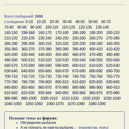
Всего сообщений:
1090
0-10
10-20
20-30
30-40
40-50
50-60
60-70
Сообщения:
70-80
80-90
90-100
100-110
110-120
120-130
130-140
140-150
150-160
160-170
170-180
180-190
190-200
200-210
210-220
220-230
230-240
240-250
250-260
260-270
270-280
280-290
290-300
300-310
310-320
320-330
330-340
340-350
350-360
360-370
370-380
380-390
390-400
400-410
410-420
420-430
430-440
440-450
450-460
460-470
470-480
480-490
490-500
500-510
510-520
520-530
530-540
540-550
550-560
560-570
570-580
580-590
590-600
600-610
610-620
620-630
630-640
640-650
650-660
660-670
670-680
680-690
690-700
700-710
710-720
720-730
730-740
740-750
750-760
760-770
770-780
780-790
790-800
800-810
810-820
820-830
830-840
840-850
850-860
860-870
870-880
880-890
890-900
900-910
910-920
920-930
930-940
940-950
950-960
960-970
970-980
980-990
990-1000
1000-1010
1010-1020
1020-1030
1030-1040
1040-1050
1050-1060
1060-1070
1070-1080
1080-1090
Похожие темы на
форуме:
Обсуждение рыбалок
А не поехать ли нам на рыбалку...
- знакомства, поиск