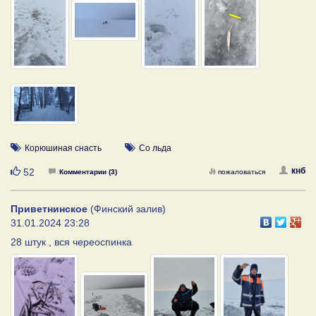
Корюшиная снасть
Со льда
Нравится
кнб
52
Комментарии (3)
пожаловаться
Приветнинское
(Финский залив)
31.01.2024 23:28
28 штук , вся череоспинка