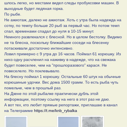
шлось легко, но местами видел следы пробуксовки машин. В
выходные будет ледяная горка.
По рыбе.
Не ажиотаж, далеко не ажиотаж. Хоть с утра была надежда на
сотку, по темпу больше 20 рыб за первый час. Но потом темп
спал, временами спадал до нуля в 10-15 минут.
Немного развлекался с блесной. Но в целом бестолку. Видимо
не та блесна, поскольку ближайшие соседи на блесенку
потаскивали достаточно интенсивно.
Ловил примерно с 9 утра до 16 часов. Поймал 61 корюшку. Из
нихз одну расчленил на наживку в надежде, что на свежака
будет повеселее, чем на "прошлоразового" карася. Не
повеселело. Но поклевывало.
На блесну поймал 1 корюшку. Остальные 60 штук на обычные
корюшиные удочки. Вес дома 1500 грамм. То есть рыба чуть
помельче, чем в прошлый раз.
На Дзене по этой рыбалке практически дубль этой
информации, поэтому ссылку на него в этот раз не даю.
А вот тех, кто любит прямые репортажи, приглашаю в канал
на Телеграмме
https://t.me/knb_rybalka