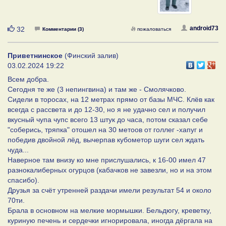
Нравится
android73
32
Комментарии (3)
пожаловаться
Приветнинское
(Финский залив)
03.02.2024 19:22
Всем добра.
Сегодня те же (3 непингвина) и там же - Смолячково.
Сидели в торосах, на 12 метрах прямо от базы МЧС. Клёв как
всегда с рассвета и до 12-30, но я не удачно сел и получил
вкусный чупа чупс всего 13 штук до часа, потом сказал себе
"соберись, тряпка" отошел на 30 метоов от голлег -хапуг и
победив двойной лёд, вычерпав кубометор шуги сел ждать
чуда...
Наверное там внизу ко мне прислушались, к 16-00 имел 47
разнокалиберных огурцов (кабачков не завезли, но и на этом
спасибо).
Друзья за счёт утренней раздачи имели результат 54 и около
70ти.
Брала в основном на мелкие мормышки. Бельдюгу, креветку,
куриную печень и сердечки игнорировала, иногда дёргала на