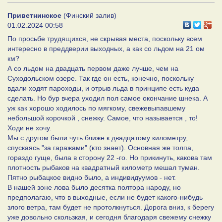
Приветнинское
(Финский залив)
01.02.2024 00:58
По просьбе трудящихся, не скрывая места, поскольку всем
интересно в преддверии выходных, а как со льдом на 21 ом
км?
А со льдом на двадцать первом даже лучше, чем на
Суходольском озере. Так где он есть, конечно, поскольку
вдали ходят пароходы, и отрыв льда в принципе есть куда
сделать. Но бур вчера уходил пол самое окончание шнека. А
уж как хорошо ходилось по мягкому, свежевыпавшему
небольшой корочкой , снежку. Самое, что называется , то!
Ходи не хочу.
Мы с другом были чуть ближе к двадцатому километру,
спускаясь "за гаражами" (кто знает). Основная же толпа,
гораздо гуще, была в сторону 22 -го. Но прикинуть, какова там
плотность рыбаков на квадратный километр мешал туман.
Пятно рыбацкое видно было, а индивидуумов - нет.
В нашей зоне лова было десятка полтора народу, но
предполагаю, что в выходные, если не будет какого-нибудь
злого ветра, там будет не протолкнуться. Дорога вниз, к берегу
уже довольно скользкая, и сегодня благодаря свежему снежку