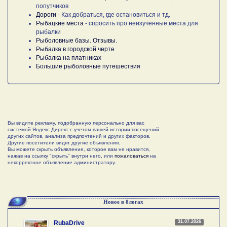
попутчиков
Дороги
- Как добраться, где остановиться и тд.
Рыбацкие места
- спросить про неизученные места для
рыбалки
Рыболовные базы. Отзывы.
Рыбалка в городской черте
Рыбалка на платниках
Большие рыболовные путешествия
Вы видите рекламу, подобранную персонально для вас
системой Яндекс.Директ с учетом вашей истории посещений
других сайтов, анализа предпочтений и других факторов.
Другие посетители видят другие объявления.
Вы можете скрыть объявление, которое вам не нравится,
нажав на ссылку "скрыть" внутри него, или
пожаловаться
на
некорректное объявление администратору.
Новое в блогах
31.07.2026
RubaDrive