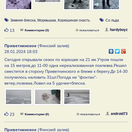
Зимняя блесна
,
Мормышка
,
Корюшиная снасть
Со льда
Нравится
hardyboyz
13
Комментарии (3)
пожаловаться
Приветнинское
(Финский залив)
28.01.2024 18:03
Сегодня открывали сезон по корюшке на 21 км.Утром пошли
на 15 метров,до 11-00 одна нереализованная поклевка.Решил
сместится в сторону Приветнинского и ближе к берегу.До 14-30
получилось наловить 31шт.Погода не "фонтан"-
ветер,поземка.Ловил на 5 удочек+блесна.
Нравится
android73
23
Комментарии (0)
пожаловаться
Приветнинское
(Финский залив)