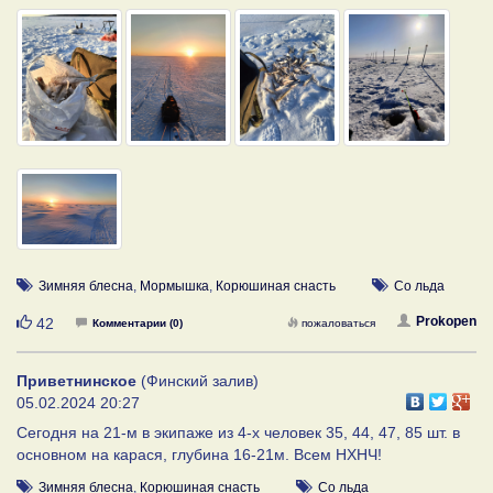
Зимняя блесна
,
Мормышка
,
Корюшиная снасть
Со льда
Нравится
Prokopen
42
Комментарии (0)
пожаловаться
Приветнинское
(Финский залив)
05.02.2024 20:27
Сегодня на 21-м в экипаже из 4-х человек 35, 44, 47, 85 шт. в
основном на карася, глубина 16-21м. Всем НХНЧ!
Зимняя блесна
,
Корюшиная снасть
Со льда