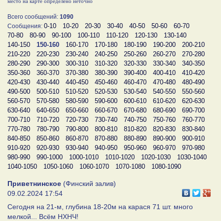
место на карте определено неточно
Всего сообщений:
1090
0-10
10-20
20-30
30-40
40-50
50-60
60-70
Сообщения:
70-80
80-90
90-100
100-110
110-120
120-130
130-140
140-150
150-160
160-170
170-180
180-190
190-200
200-210
210-220
220-230
230-240
240-250
250-260
260-270
270-280
280-290
290-300
300-310
310-320
320-330
330-340
340-350
350-360
360-370
370-380
380-390
390-400
400-410
410-420
420-430
430-440
440-450
450-460
460-470
470-480
480-490
490-500
500-510
510-520
520-530
530-540
540-550
550-560
560-570
570-580
580-590
590-600
600-610
610-620
620-630
630-640
640-650
650-660
660-670
670-680
680-690
690-700
700-710
710-720
720-730
730-740
740-750
750-760
760-770
770-780
780-790
790-800
800-810
810-820
820-830
830-840
840-850
850-860
860-870
870-880
880-890
890-900
900-910
910-920
920-930
930-940
940-950
950-960
960-970
970-980
980-990
990-1000
1000-1010
1010-1020
1020-1030
1030-1040
1040-1050
1050-1060
1060-1070
1070-1080
1080-1090
Приветнинское
(Финский залив)
09.02.2024 17:54
Сегодня на 21-м, глубина 18-20м на карася 71 шт. много
мелкой... Всём НХНЧ!