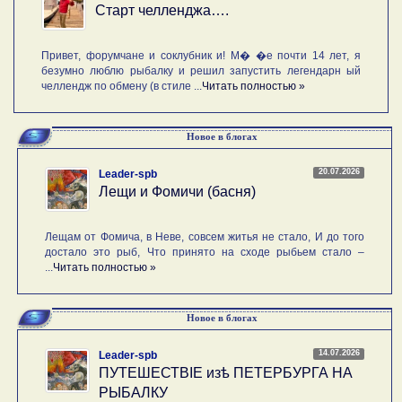
Старт челленджа….
Привет, форумчане и соклубник и! М� �е почти 14 лет, я
безумно люблю рыбалку и решил запустить легендарн ый
челлендж по обмену (в стиле ...
Читать полностью »
Новое в блогах
20.07.2026
Leader-spb
Лещи и Фомичи (басня)
Лещам от Фомича, в Неве, совсем житья не стало, И до того
достало это рыб, Что принято на сходе рыбьем стало –
...
Читать полностью »
Новое в блогах
14.07.2026
Leader-spb
ПУТЕШЕСТВIE изѣ ПЕТЕРБУРГА НА
РЫБАЛКУ