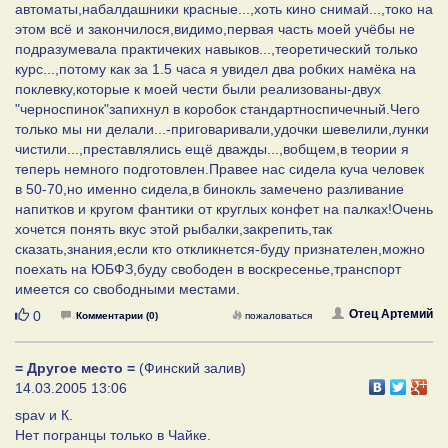
автоматы,набалдашники красные...,хоть кино снимай...,токо на
этом всё и закончилося,видимо,первая часть моей учёбы не
подразумевала практичеких навыков...,теоретический только
курс...,потому как за 1.5 часа я увидел два робких намёка на
поклевку,которые к моей чести были реализованы-двух
"черноспинок"запихнул в коробок стандартноспичечный.Чего
только мы ни делали...-приговаривали,удочки шевелили,лунки
чистили...,преставлялись ещё дважды...,вобщем,в теории я
теперь немного подготовлен.Правее нас сидела куча человек
в 50-70,но именно сидела,в бинокль замечено разливание
напитков и кругом фантики от круглых конфет на палках!Очень
хочется понять вкус этой рыбалки,закрепить,так
сказать,знания,если кто откликнется-буду признателен,можно
поехать на ЮБФЗ,буду свободен в воскресенье,транспорт
имеется со свободными местами.
Нравится
Отец Артемий
0
Комментарии (0)
пожаловаться
= Другое место =
(Финский залив)
14.03.2005 13:06
spav и К.
Нет погранцы только в Чайке.