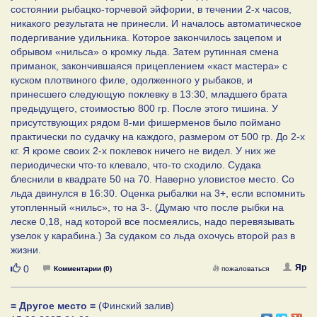
состоянии рыбацко-торчевой эйфории, в течении 2-х часов,
никакого результата не принесли. И началось автоматическое
подергивание удильника. Которое закончилось зацепом и
обрывом «нильса» о кромку льда. Затем рутинная смена
приманок, закончившаяся прицеплением «каст мастера» с
куском плотвиного филе, одолженного у рыбаков, и
принесшего следующую поклевку в 13:30, младшего брата
предыдущего, стоимостью 800 гр. После этого тишина. У
присутствующих рядом 8-ми фишерменов было поймано
практически по судачку на каждого, размером от 500 гр. До 2-х
кг. Я кроме своих 2-х поклевок ничего не видел. У них же
периодически что-то клевало, что-то сходило. Судака
блеснили в квадрате 50 на 70. Наверно уловистое место. Со
льда двинулся в 16:30. Оценка рыбалки на 3+, если вспомнить
утопленный «нильс», то на 3-. (Думаю что после рыбки на
леске 0,18, над которой все посмеялись, надо перевязывать
узелок у карабина.) За судаком со льда охочусь второй раз в
жизни.
Нравится
Яр
0
Комментарии (0)
пожаловаться
= Другое место =
(Финский залив)