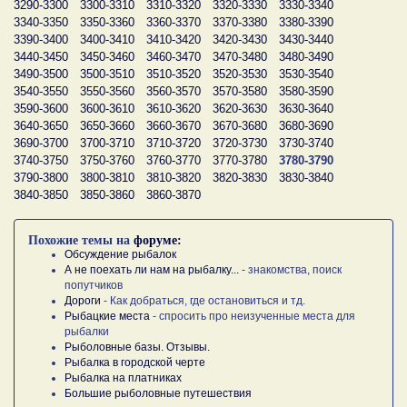
3290-3300
3300-3310
3310-3320
3320-3330
3330-3340
3340-3350
3350-3360
3360-3370
3370-3380
3380-3390
3390-3400
3400-3410
3410-3420
3420-3430
3430-3440
3440-3450
3450-3460
3460-3470
3470-3480
3480-3490
3490-3500
3500-3510
3510-3520
3520-3530
3530-3540
3540-3550
3550-3560
3560-3570
3570-3580
3580-3590
3590-3600
3600-3610
3610-3620
3620-3630
3630-3640
3640-3650
3650-3660
3660-3670
3670-3680
3680-3690
3690-3700
3700-3710
3710-3720
3720-3730
3730-3740
3740-3750
3750-3760
3760-3770
3770-3780
3780-3790
3790-3800
3800-3810
3810-3820
3820-3830
3830-3840
3840-3850
3850-3860
3860-3870
Похожие темы на
форуме:
Обсуждение рыбалок
А не поехать ли нам на рыбалку...
- знакомства, поиск
попутчиков
Дороги
- Как добраться, где остановиться и тд.
Рыбацкие места
- спросить про неизученные места для
рыбалки
Рыболовные базы. Отзывы.
Рыбалка в городской черте
Рыбалка на платниках
Большие рыболовные путешествия