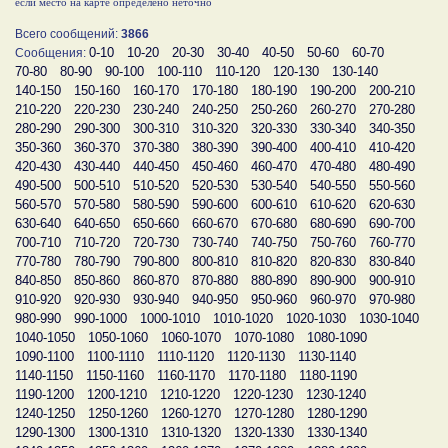
если место на карте определено неточно
Всего сообщений:
3866
0-10
10-20
20-30
30-40
40-50
50-60
60-70
Сообщения:
70-80
80-90
90-100
100-110
110-120
120-130
130-140
140-150
150-160
160-170
170-180
180-190
190-200
200-210
210-220
220-230
230-240
240-250
250-260
260-270
270-280
280-290
290-300
300-310
310-320
320-330
330-340
340-350
350-360
360-370
370-380
380-390
390-400
400-410
410-420
420-430
430-440
440-450
450-460
460-470
470-480
480-490
490-500
500-510
510-520
520-530
530-540
540-550
550-560
560-570
570-580
580-590
590-600
600-610
610-620
620-630
630-640
640-650
650-660
660-670
670-680
680-690
690-700
700-710
710-720
720-730
730-740
740-750
750-760
760-770
770-780
780-790
790-800
800-810
810-820
820-830
830-840
840-850
850-860
860-870
870-880
880-890
890-900
900-910
910-920
920-930
930-940
940-950
950-960
960-970
970-980
980-990
990-1000
1000-1010
1010-1020
1020-1030
1030-1040
1040-1050
1050-1060
1060-1070
1070-1080
1080-1090
1090-1100
1100-1110
1110-1120
1120-1130
1130-1140
1140-1150
1150-1160
1160-1170
1170-1180
1180-1190
1190-1200
1200-1210
1210-1220
1220-1230
1230-1240
1240-1250
1250-1260
1260-1270
1270-1280
1280-1290
1290-1300
1300-1310
1310-1320
1320-1330
1330-1340