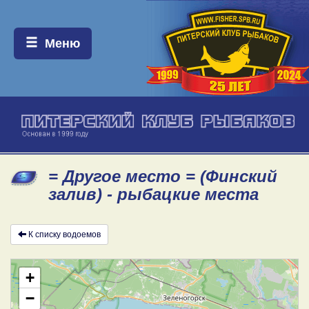
Меню:
Меню
= Другое место = (Финский
залив) - рыбацкие места
К списку водоемов
+
−