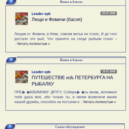
Новое в блогах
20.07.2026
Leader-spb
Лещи и Фомичи (басня)
Лещам от Фомича, в Неве, совсем житья не стало, И до того
достало это рыб, Что принято на сходе рыбьем стало –
...
Читать полностью »
Новое в блогах
14.07.2026
Leader-spb
ПУТЕШЕСТВIE изѣ ПЕТЕРБУРГА НА
РЫБАЛКУ
ПРЕ� �ЮБИМОМУ ДРУГУ. Собира� �сь вновь, вспомнил
тебя душа моя, ибо только ты, в своем возвеличи вании
нашей дружбы, способен на поступки и ...
Читать полностью »
Самое обсуждаемое