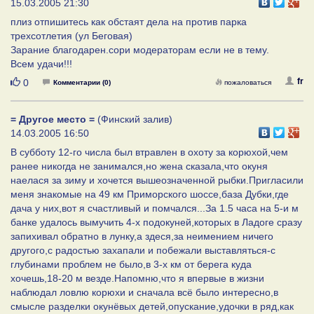
15.03.2005 21:30
плиз отпишитесь как обстаят дела на против парка
трехсотлетия (ул Беговая)
Зарание благодарен.сори модераторам если не в тему.
Всем удачи!!!
Нравится
fr
0
Комментарии (0)
пожаловаться
= Другое место =
(Финский залив)
14.03.2005 16:50
В субботу 12-го числа был втравлен в охоту за корюхой,чем
ранее никогда не занимался,но жена сказала,что окуня
наелася за зиму и хочется вышеозначенной рыбки.Пригласили
меня знакомые на 49 км Приморского шоссе,база Дубки,где
дача у них,вот я счастливый и помчался...За 1.5 часа на 5-и м
банке удалось вымучить 4-х подокуней,которых в Ладоге сразу
запихивал обратно в лунку,а здеся,за неимением ничего
другого,с радостью захапали и побежали выставляться-с
глубинами проблем не было,в 3-х км от берега куда
хочешь,18-20 м везде.Напомню,что я впервые в жизни
наблюдал ловлю корюхи и сначала всё было интересно,в
смысле разделки окунёвых детей,опускание,удочки в ряд,как