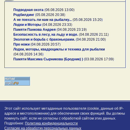
Подводная охота
(
06.08.2026 13:00
)
Родбилдинг
(
05.08.2026 20:38
)
А не поехать ли нам на рыбалку...
(
05.08.2026 15:20
)
Лодки и Моторы
(
04.08.2026 23:33
)
Памяти Панкова Андрея
(
04.08.2026 23:19
)
Безопасность в лесу, на льду и воде.
(
04.08.2026 21:11
)
Экология и борьба с браконьерами.
(
04.08.2026 21:00
)
Про ножи
(
04.08.2026 20:57
)
Лодки, моторы, квадроциклы и техника для рыбалки
(
04.08.2026 14:36
)
Памяти Максима Сырникова (Бродник) )
(
03.08.2026 17:09
)
Этот сайт использует метаданные пользователя (cookie, данные об IP-
адресе и местоположении) для обеспечения своих функций. Вы должны
покинуть сайт, если не согласны с обработкой сайтом этих данных.
Подробнее:
Политика конфиденциальности
Согласие на обработку персональных данных