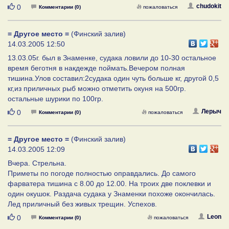
Нравится
chudokit
0
Комментарии (0)
пожаловаться
= Другое место =
(Финский залив)
14.03.2005 12:50
13.03.05г. был в Знаменке, судака ловили до 10-30 остальное
время беготня в накдежде поймать.Вечером полная
тишина.Улов составил:2судака один чуть больше кг, другой 0,5
кг,из приличных рыб можно отметить окуня на 500гр.
остальные шурики по 100гр.
Нравится
Лерыч
0
Комментарии (0)
пожаловаться
= Другое место =
(Финский залив)
14.03.2005 12:09
Вчера. Стрельна.
Приметы по погоде полностью оправдались. До самого
фарватера тишина с 8.00 до 12.00. На троих две поклевки и
один окушок. Раздача судака у Знаменки похоже окончилась.
Лед приличный без живых трещин. Успехов.
Нравится
Leon
0
Комментарии (0)
пожаловаться