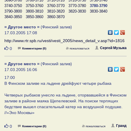
3690-3700
3700-3710
3710-3720
3720-3730
3730-3740
3740-3750
3750-3760
3760-3770
3770-3780
3780-3790
3790-3800
3800-3810
3810-3820
3820-3830
3830-3840
3840-3850
3850-3860
3860-3870
= Другое место =
(Финский залив)
17.03.2005 17:08
http://www.rtr.spb.ru/vesti/vesti_2005/news_detail_v.asp?id=1816
Нравится
Сергей Музыка
0
Комментарии (0)
пожаловаться
= Другое место =
(Финский залив)
17.03.2005 16:06
17:00
В Финском заливе на льдине дрейфуют четыре рыбака
Четверых рыбаков унесло на льдине, оторвавшейся в Финском
заливе в районе маяка Щепелевский. На поиски терпящих
бедствие вышел спасательный катер на воздушной подушке.
//«Эхо Москвы»
Нравится
Гранд
0
Комментарии (0)
пожаловаться