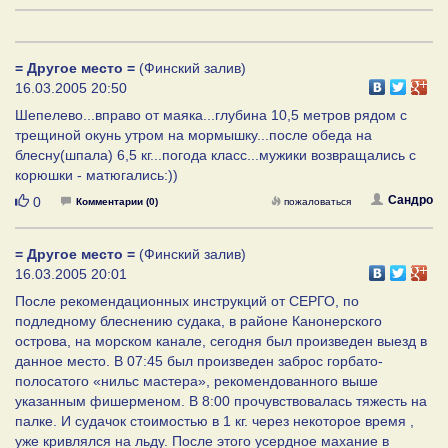
= Другое место =
(Финский залив)
16.03.2005 20:50
Шепелево...вправо от маяка...глубина 10,5 метров рядом с
трещиной окунь утром на мормышку...после обеда на
блесну(шпала) 6,5 кг...погода класс...мужики возвращались с
корюшки - матюгались:))
Нравится
Сандро
0
Комментарии (0)
пожаловаться
= Другое место =
(Финский залив)
16.03.2005 20:01
После рекомендационных инструкций от СЕРГО, по
подледному блеснению судака, в районе Канонерского
острова, на морском канале, сегодня был произведен выезд в
данное место. В 07:45 был произведен заброс горбато-
полосатого «нильс мастера», рекомендованного выше
указанным фишерменом. В 8:00 прочувствовалась тяжесть на
палке. И судачок стоимостью в 1 кг. через некоторое время ,
уже кривлялся на льду. После этого усердное махание в