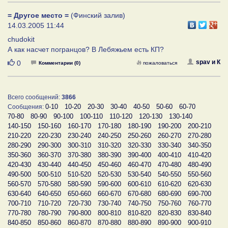
= Другое место =
(Финский залив)
14.03.2005 11:44
chudokit
А как насчет погранцов? В Лебяжьем есть КП?
Нравится
spav и К
0
Комментарии (0)
пожаловаться
Всего сообщений:
3866
0-10
10-20
20-30
30-40
40-50
50-60
60-70
Сообщения:
70-80
80-90
90-100
100-110
110-120
120-130
130-140
140-150
150-160
160-170
170-180
180-190
190-200
200-210
210-220
220-230
230-240
240-250
250-260
260-270
270-280
280-290
290-300
300-310
310-320
320-330
330-340
340-350
350-360
360-370
370-380
380-390
390-400
400-410
410-420
420-430
430-440
440-450
450-460
460-470
470-480
480-490
490-500
500-510
510-520
520-530
530-540
540-550
550-560
560-570
570-580
580-590
590-600
600-610
610-620
620-630
630-640
640-650
650-660
660-670
670-680
680-690
690-700
700-710
710-720
720-730
730-740
740-750
750-760
760-770
770-780
780-790
790-800
800-810
810-820
820-830
830-840
840-850
850-860
860-870
870-880
880-890
890-900
900-910