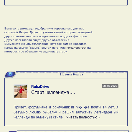
Вы видите рекламу, подобранную персонально для вас
системой Яндекс.Директ с учетом вашей истории посещений
других сайтов, анализа предпочтений и других факторов.
Другие посетители видят другие объявления.
Вы можете скрыть объявление, которое вам не нравится,
нажав на ссылку "скрыть" внутри него, или
пожаловаться
на
некорректное объявление администратору.
Новое в блогах
31.07.2026
RubaDrive
Старт челленджа….
Привет, форумчане и соклубник и! М� �е почти 14 лет, я
безумно люблю рыбалку и решил запустить легендарн ый
челлендж по обмену (в стиле ...
Читать полностью »