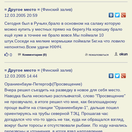
= Другое место =
(Финский залив)
12.03.2005 20:59
Сегодня был в Ручьях,брало в основном на салаку которую
можно купить у местных прямо на берегу.На корюшку брало
ещё хуже а точнее не брало вовсе.Мы поймали 10
штук.Соседи на мелкие мормышки поймали 5кг.на что ловило
непонятно.Всем удачи НХНЧ.
Нравится
okun
0
Комментарии (0)
пожаловаться
= Другое место =
(Финский залив)
12.03.2005 14:44
Ораниенбаум-Петергоф(Просвещение)
Вчера решил съездить на разведку в новое для себя место.
Наводка была несколько расплывчатой, слово "Просвещение"
не прозвучало, в итоге решил что мне, как безлошадному
проще выйти на станции "Ораниенбаум-1", дальше пошел
ориентируясь на трубы северной ТЭЦ. Прошагав час
догадался что что-то здесь не так, куда ни обращался взгляд,
вокруг были торосы и отсутствовали рыбаки. По ходу начались
перезвоны и уточнения, в итоге взял направление