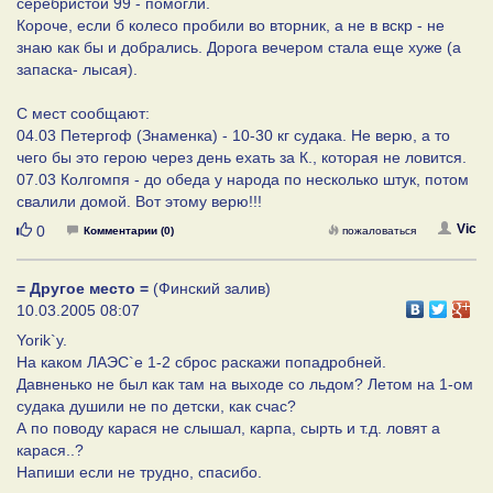
серебристой 99 - помогли.
Короче, если б колесо пробили во вторник, а не в вскр - не
знаю как бы и добрались. Дорога вечером стала еще хуже (а
запаска- лысая).
С мест сообщают:
04.03 Петергоф (Знаменка) - 10-30 кг судака. Не верю, а то
чего бы это герою через день ехать за К., которая не ловится.
07.03 Колгомпя - до обеда у народа по несколько штук, потом
свалили домой. Вот этому верю!!!
Нравится
Vic
0
Комментарии (0)
пожаловаться
= Другое место =
(Финский залив)
10.03.2005 08:07
Yorik`y.
На каком ЛАЭС`е 1-2 сброс раскажи попадробней.
Давненько не был как там на выходе со льдом? Летом на 1-ом
судака душили не по детски, как счас?
А по поводу карася не слышал, карпа, сырть и т.д. ловят а
карася..?
Напиши если не трудно, спасибо.