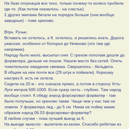
На базе погрнацов все тихо, только почему-то колесо пробили
где-то. (Как потом оказалось - на счастье).
2 других экипажа бегали на порядок больше (они вообще
заводные) - тоже хреново.
Втрн. Ручьи.
Вставать не хотелось, а К. хотелось. и решились ехать. Дорога
ужасная, особенно от Копорья до Нежново (это там где
напрямки).
Народу было мало, высыпал снег. С грехом пополам дошли до
форватера, дальше не пошли. Нашли место без сетей. Опять
томительное ожидание свежака. Свершилось - бельдюга.
В общем на нее почти все (29 штук и поймали). Корюшку
наотрез К. есть не хотела.
Сидели на 20 м - это сначала прямо, а потом в сторону Усть-
Луги метров 500-1000. Если сразу сесть - глубоко. Там народ
вообще стоял. К обеду анрод форсировал форватер - там
было получьше, но хреново также. Чаще чем у нас там не
ловили. У форватера лед - до 5 см. Никак не пойму каким
образом народ 06.03 форсировал форватер?
В любом случае - пока лучший выезд за К.
На выезде занесло - вылетели из калеи. Спасибо ребятам из