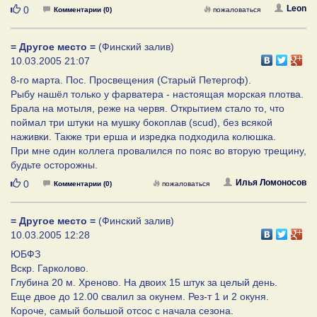
Нравится
Leon
0
Комментарии (0)
пожаловаться
= Другое место =
(Финский залив)
10.03.2005 21:07
8-го марта. Пос. Просвещения (Старый Петергоф).
Рыбу нашёл только у фарватера - настоящая морская плотва.
Брала на мотыля, реже на червя. Открытием стало то, что
поймал три штуки на мушку бокоплав (scud), без всякой
наживки. Также три ерша и изредка подходила колюшка.
При мне один коллега провалился по пояс во вторую трещину,
будьте осторожны.
Нравится
Илья Ломоносов
0
Комментарии (0)
пожаловаться
= Другое место =
(Финский залив)
10.03.2005 12:28
ЮБФЗ
Вскр. Гарколово.
Глубина 20 м. Хреново. На двоих 15 штук за целый день.
Еще двое до 12.00 свалил за окунем. Рез-т 1 и 2 окуня.
Короче, самый большой отсос с начала сезона.