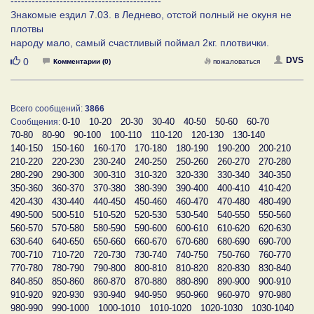
-------------------------------------------
Знакомые ездил 7.03. в Леднево, отстой полный не окуня не
плотвы
народу мало, самый счастливый поймал 2кг. плотвички.
Нравится
DVS
0
Комментарии (0)
пожаловаться
Всего сообщений:
3866
0-10
10-20
20-30
30-40
40-50
50-60
60-70
Сообщения:
70-80
80-90
90-100
100-110
110-120
120-130
130-140
140-150
150-160
160-170
170-180
180-190
190-200
200-210
210-220
220-230
230-240
240-250
250-260
260-270
270-280
280-290
290-300
300-310
310-320
320-330
330-340
340-350
350-360
360-370
370-380
380-390
390-400
400-410
410-420
420-430
430-440
440-450
450-460
460-470
470-480
480-490
490-500
500-510
510-520
520-530
530-540
540-550
550-560
560-570
570-580
580-590
590-600
600-610
610-620
620-630
630-640
640-650
650-660
660-670
670-680
680-690
690-700
700-710
710-720
720-730
730-740
740-750
750-760
760-770
770-780
780-790
790-800
800-810
810-820
820-830
830-840
840-850
850-860
860-870
870-880
880-890
890-900
900-910
910-920
920-930
930-940
940-950
950-960
960-970
970-980
980-990
990-1000
1000-1010
1010-1020
1020-1030
1030-1040