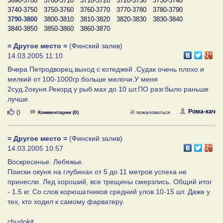
3690-3700
3700-3710
3710-3720
3720-3730
3730-3740
3740-3750
3750-3760
3760-3770
3770-3780
3780-3790
3790-3800
3800-3810
3810-3820
3820-3830
3830-3840
3840-3850
3850-3860
3860-3870
= Другое место =
(Финский залив)
14.03.2005 11:10
Вчера Петродворец.выход с котеджей .Судак очень плохо и
мелкий от 100-1000гр.больше мелочи.У меня
2суд.2окуня.Рекорд у рыб.мах до 10 шт.ПО разг.было раньше
лучше.
Нравится
Рома-кач
0
Комментарии (0)
пожаловаться
= Другое место =
(Финский залив)
14.03.2005 10:57
Воскресенье. Лебяжье.
Поиски окуня на глубинах от 5 до 11 метров успеха не
принесли. Лед хороший, все трещины смерзлись. Общий итог
- 1.5 кг. Со слов корюшатников средний улов 10-15 шт. Даже у
тех, кто ходил к самому фарватеру.
chudokit.