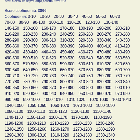
если место на карте определено неточно
Всего сообщений:
3866
0-10
10-20
20-30
30-40
40-50
50-60
60-70
Сообщения:
70-80
80-90
90-100
100-110
110-120
120-130
130-140
140-150
150-160
160-170
170-180
180-190
190-200
200-210
210-220
220-230
230-240
240-250
250-260
260-270
270-280
280-290
290-300
300-310
310-320
320-330
330-340
340-350
350-360
360-370
370-380
380-390
390-400
400-410
410-420
420-430
430-440
440-450
450-460
460-470
470-480
480-490
490-500
500-510
510-520
520-530
530-540
540-550
550-560
560-570
570-580
580-590
590-600
600-610
610-620
620-630
630-640
640-650
650-660
660-670
670-680
680-690
690-700
700-710
710-720
720-730
730-740
740-750
750-760
760-770
770-780
780-790
790-800
800-810
810-820
820-830
830-840
840-850
850-860
860-870
870-880
880-890
890-900
900-910
910-920
920-930
930-940
940-950
950-960
960-970
970-980
980-990
990-1000
1000-1010
1010-1020
1020-1030
1030-1040
1040-1050
1050-1060
1060-1070
1070-1080
1080-1090
1090-1100
1100-1110
1110-1120
1120-1130
1130-1140
1140-1150
1150-1160
1160-1170
1170-1180
1180-1190
1190-1200
1200-1210
1210-1220
1220-1230
1230-1240
1240-1250
1250-1260
1260-1270
1270-1280
1280-1290
1290-1300
1300-1310
1310-1320
1320-1330
1330-1340