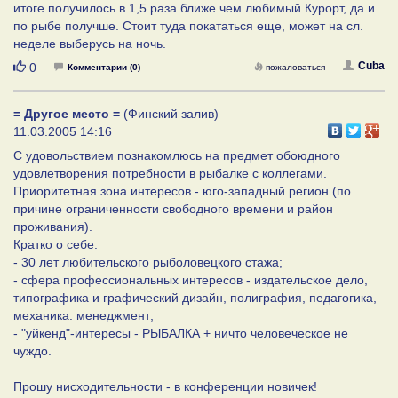
итоге получилось в 1,5 раза ближе чем любимый Курорт, да и
по рыбе получше. Стоит туда покататься еще, может на сл.
неделе выберусь на ночь.
Нравится
Cuba
0
Комментарии (0)
пожаловаться
= Другое место =
(Финский залив)
11.03.2005 14:16
С удовольствием познакомлюсь на предмет обоюдного
удовлетворения потребности в рыбалке с коллегами.
Приоритетная зона интересов - юго-западный регион (по
причине ограниченности свободного времени и район
проживания).
Кратко о себе:
- 30 лет любительского рыболовецкого стажа;
- сфера профессиональных интересов - издательское дело,
типографика и графический дизайн, полиграфия, педагогика,
механика. менеджмент;
- "уйкенд"-интересы - РЫБАЛКА + ничто человеческое не
чуждо.
Прошу нисходительности - в конференции новичек!