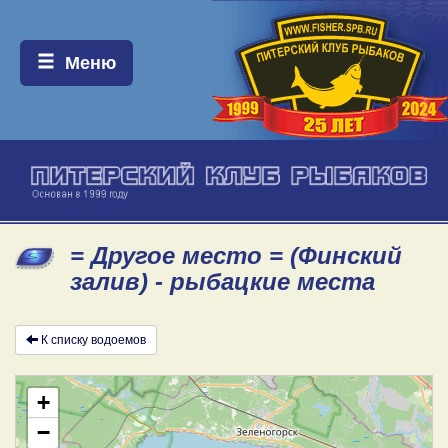
Меню:
Меню
= Другое место = (Финский
залив) - рыбацкие места
К списку водоемов
+
−