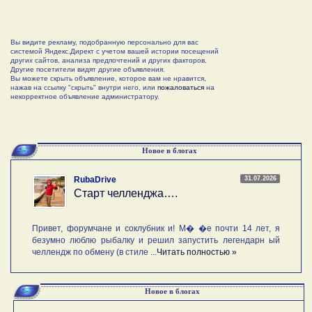
Вы видите рекламу, подобранную персонально для вас
системой Яндекс.Директ с учетом вашей истории посещений
других сайтов, анализа предпочтений и других факторов.
Другие посетители видят другие объявления.
Вы можете скрыть объявление, которое вам не нравится,
нажав на ссылку "скрыть" внутри него, или
пожаловаться
на
некорректное объявление администратору.
Новое в блогах
31.07.2026
RubaDrive
Старт челленджа….
Привет, форумчане и соклубник и! М� �е почти 14 лет, я
безумно люблю рыбалку и решил запустить легендарн ый
челлендж по обмену (в стиле ...
Читать полностью »
Новое в блогах