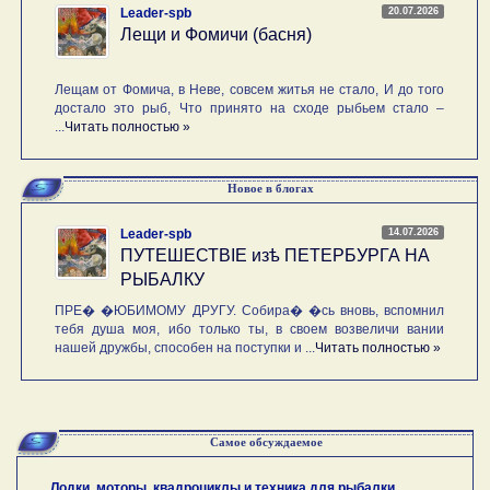
20.07.2026
Leader-spb
Лещи и Фомичи (басня)
Лещам от Фомича, в Неве, совсем житья не стало, И до того
достало это рыб, Что принято на сходе рыбьем стало –
...
Читать полностью »
Новое в блогах
14.07.2026
Leader-spb
ПУТЕШЕСТВIE изѣ ПЕТЕРБУРГА НА
РЫБАЛКУ
ПРЕ� �ЮБИМОМУ ДРУГУ. Собира� �сь вновь, вспомнил
тебя душа моя, ибо только ты, в своем возвеличи вании
нашей дружбы, способен на поступки и ...
Читать полностью »
Самое обсуждаемое
Лодки, моторы, квадроциклы и техника для рыбалки