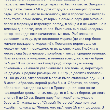
параллельно берегу и еще через час был на месте. Закормил
сразу пяток лунок в 50 м друг от друга и наконец-то присел
отдышаться. На месте выяснилось, что в торосах был потерян
полиэтиленовый мешок, который я обычно беру для активной
ловли в морозную ветренную погоду, в общем и не жалко, но в
течении дня повздыхал не раз. Был очень сильный холодный
ветер, периодически начиналась метель. Рыб клевал в
основном на игру, руки постоянно мерзли (до сих пор болят
кончики пальцев, отморозил?). Постоянно перемещался
между лунками, периодически их докармливал. Глубина в
месте лова была четыре с копейками метра, среднее течение.
Плотва клевала умеренно, в течении всего дня, с лунки брал
от 5 до 10 шт. (ловил на бутерброд), когда паузы между
поклевками начинали увеличиваться все больше, переходил
на другую. Средние размеры ок. 100 гр., с десяток попалось
от 100 до 200, откровенной мелочи было считанные единицы.
В итоге набралось мерной рыбы 8,4 кг. Обратно, по совету
аборигена, выходил на маяк в Просвещении, шел почти
час,подобие тропы появилось где-то в 1 км от берега, до этого
снег от 5 до 10 см. Видел пару "ночников" в получасе от
берега. От маяка до ст. "Старый Петергоф" еще полчаса
ходьбы, полчаса до "Ленинского пр.", еще 15 мин. до дома. В