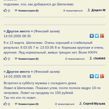
подскажи, плз, как добирался до Шепелево.
Нравится
Доцент-М
0
Комментарии (0)
пожаловаться
= Другое место =
(Финский залив)
14.03.2005 08:35
8 и 13 марта. Шепелево. Очень хороший и стабильный
результат. 8.03.05 7 кг. 13.03.05 8 кг. Корюшка крупная и очень
крупная. Лед нормальный, живых трещин нет. Всем НХНЧ.
Нравится
chudokit
0
Комментарии (0)
пожаловаться
= Другое место =
(Финский залив)
14.03.2005 08:30
Встретил в субботу мужика с соседнего дома.
Ловил в Шепелево. Показал улов, почти полное ведро 10-ти
литровое. Ловит на продажу по 150 рублей.
Так что кто-то ловит....
Нравится
Сергей Музыка
0
Комментарии (0)
пожаловаться