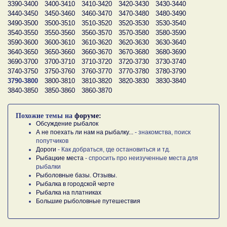
3390-3400
3400-3410
3410-3420
3420-3430
3430-3440
3440-3450
3450-3460
3460-3470
3470-3480
3480-3490
3490-3500
3500-3510
3510-3520
3520-3530
3530-3540
3540-3550
3550-3560
3560-3570
3570-3580
3580-3590
3590-3600
3600-3610
3610-3620
3620-3630
3630-3640
3640-3650
3650-3660
3660-3670
3670-3680
3680-3690
3690-3700
3700-3710
3710-3720
3720-3730
3730-3740
3740-3750
3750-3760
3760-3770
3770-3780
3780-3790
3790-3800
3800-3810
3810-3820
3820-3830
3830-3840
3840-3850
3850-3860
3860-3870
Похожие темы на
форуме:
Обсуждение рыбалок
А не поехать ли нам на рыбалку...
- знакомства, поиск
попутчиков
Дороги
- Как добраться, где остановиться и тд.
Рыбацкие места
- спросить про неизученные места для
рыбалки
Рыболовные базы. Отзывы.
Рыбалка в городской черте
Рыбалка на платниках
Большие рыболовные путешествия