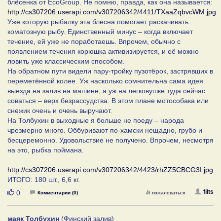
блёсенка от EcoGroup. Не помню, правда, как она называется:
http://cs307206.userapi.com/v307206342/4411/TXaaZqbvcWM.jpg
Уже которую рыбалку эта блесна помогает раскачивать
коматозную рыбу. Единственный минус – когда включает
течение, ей уже не поработаешь. Впрочем, обычно с
появлением течения корюшка активизируется, и её можно
ловить уже классическим способом.
На обратном пути видели пару-тройку пузотёрок, застрявших в
переметённой колее. Уж насколько сомнительна сама идея
выезда на залив на машине, а уж на легковушке туда сейчас
соваться – верх безрассудства. В этом плане мотособака или
снежик очень и очень выручают.
На Толбухин в выходные я больше не поеду – народа
чрезмерно много. Оббуривают по-хамски нещадно, грубо и
бесцеремонно. Удовольствие не получено. Впрочем, несмотря
на это, рыбка поймана.
http://cs307206.userapi.com/v307206342/4423/rhZZ5CBCG3I.jpg
ИТОГО: 180 шт., 6,6 кг.
Нравится
filts
0
Комментарии (0)
пожаловаться
маяк Толбухин
(Финский залив)