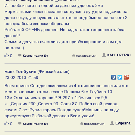
Из необычного:на одной из дальних удочек с 3мя
мормышками кивок внезапно согнулся в дугу,при подсечке на
долю секунду почувствовал что-то неподъёмное после чего 2
поводка были зверски оборваны...
Рыбалкой ОЧЕНЬ доволен. Не видел такого хорошего клёва
давно!!!
Семья и девушка счастливы,что привёз корюшки и сам цел
остался ;)
Нравится
КАH_OZERKI
0
Комментарии (0)
пожаловаться
маяк Толбухин
(Финский залив)
23.02.2013 21:59
Всем привет.Сегодня экипажем из 4-х пингвинов посетили это
место впервые в этом сезоне.Пешком 6км.Глубина 10-
13м.Отловились хорошо!!! Я-297 + 1 бельдь вес 9,5
кг..,Сергеич 230.,Серега 93.,Саня 87. Побил свой рекорд
спустя 7 лет.Рулил карась.Погода супер!Машины на льду
присутствуют.Рыбалкой доволен.Всем удачи!
Нравится
Evgesha
0
Комментарии (0)
пожаловаться