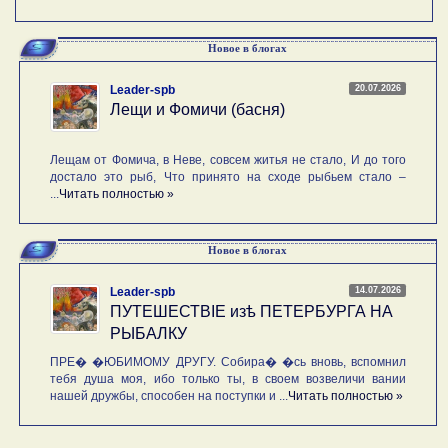
Новое в блогах
20.07.2026
Leader-spb
Лещи и Фомичи (басня)
Лещам от Фомича, в Неве, совсем житья не стало, И до того
достало это рыб, Что принято на сходе рыбьем стало –
...
Читать полностью »
Новое в блогах
14.07.2026
Leader-spb
ПУТЕШЕСТВIE изѣ ПЕТЕРБУРГА НА
РЫБАЛКУ
ПРЕ� �ЮБИМОМУ ДРУГУ. Собира� �сь вновь, вспомнил
тебя душа моя, ибо только ты, в своем возвеличи вании
нашей дружбы, способен на поступки и ...
Читать полностью »