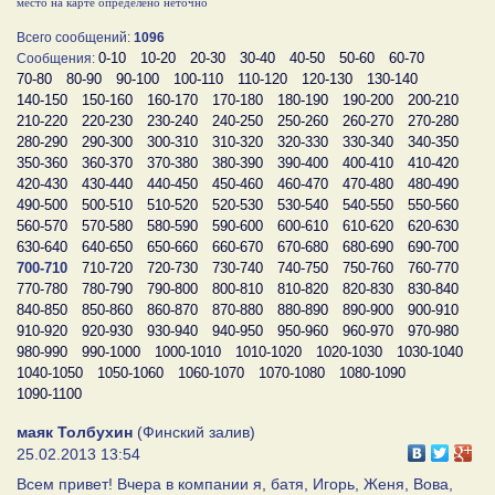
место на карте определено неточно
Всего сообщений:
1096
0-10
10-20
20-30
30-40
40-50
50-60
60-70
Сообщения:
70-80
80-90
90-100
100-110
110-120
120-130
130-140
140-150
150-160
160-170
170-180
180-190
190-200
200-210
210-220
220-230
230-240
240-250
250-260
260-270
270-280
280-290
290-300
300-310
310-320
320-330
330-340
340-350
350-360
360-370
370-380
380-390
390-400
400-410
410-420
420-430
430-440
440-450
450-460
460-470
470-480
480-490
490-500
500-510
510-520
520-530
530-540
540-550
550-560
560-570
570-580
580-590
590-600
600-610
610-620
620-630
630-640
640-650
650-660
660-670
670-680
680-690
690-700
700-710
710-720
720-730
730-740
740-750
750-760
760-770
770-780
780-790
790-800
800-810
810-820
820-830
830-840
840-850
850-860
860-870
870-880
880-890
890-900
900-910
910-920
920-930
930-940
940-950
950-960
960-970
970-980
980-990
990-1000
1000-1010
1010-1020
1020-1030
1030-1040
1040-1050
1050-1060
1060-1070
1070-1080
1080-1090
1090-1100
маяк Толбухин
(Финский залив)
25.02.2013 13:54
Всем привет! Вчера в компании я, батя, Игорь, Женя, Вова,