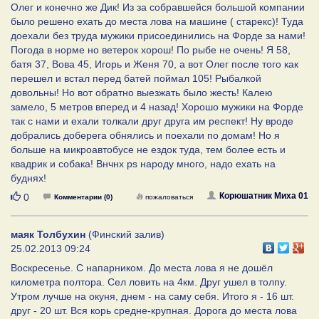
Олег и конечно же Дик! Из за собравшейся большой компании
было решено ехать до места лова на машине ( старекс)! Туда
доехали без труда мужики присоединились на Форде за нами!
Погода в норме но ветерок хорош! По рыбе не очень! Я 58,
батя 37, Вова 45, Игорь и Женя 70, а вот Олег после того как
перешел и встал перед батей поймал 105! Рыбалкой
довольны! Но вот обратно выезжать было жесть! Калею
замело, 5 метров вперед и 4 назад! Хорошо мужики на Форде
так с нами и ехали толкали друг друга им респект! Ну вроде
добрались доберега обнялись и поехали по домам! Но я
больше на микроавтобусе не ездок туда, тем более есть и
квадрик и собака! Внчнх рs народу много, надо ехать на
буднях!
Нравится
Корюшатник Миха 01
0
Комментарии (0)
пожаловаться
маяк Толбухин
(Финский залив)
25.02.2013 09:24
Воскресенье. С напарником. До места лова я не дошёл
километра полтора. Сел ловить на 4км. Друг ушел в толпу.
Утром лучше на окуня, днем - на саму себя. Итого я - 16 шт.
друг - 20 шт. Вся корь средне-крупная. Дорога до места лова