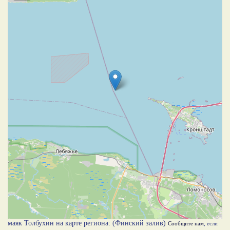
маяк Толбухин на карте региона: (Финский залив)
Сообщите нам
, если