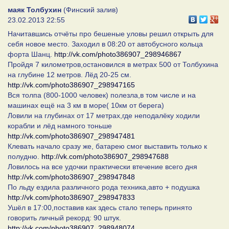
маяк Толбухин
(Финский залив)
23.02.2013 22:55
Начитавшись отчёты про бешеные уловы решил открыть для
себя новое место. Заходил в 08:20 от автобусного кольца
форта Шанц.
http://vk.com/photo386907_298946867
Пройдя 7 километров,остановился в метрах 500 от Толбухина
на глубине 12 метров. Лёд 20-25 см.
http://vk.com/photo386907_298947165
Вся толпа (800-1000 человек) полезла,в том числе и на
машинах ещё на 3 км в море( 10км от берега)
Ловили на глубинах от 17 метрах,где неподалёку ходили
корабли и лёд намного тоньше
http://vk.com/photo386907_298947481
Клевать начало сразу же, батарею смог выставить только к
полудню.
http://vk.com/photo386907_298947688
Ловилось на все удочки практически втечение всего дня
http://vk.com/photo386907_298947848
По льду ездила различного рода техника,авто + подушка
http://vk.com/photo386907_298947833
Ушёл в 17:00,поставив как здесь стало теперь принято
говорить личный рекорд: 90 штук.
http://vk.com/photo386907_298948074