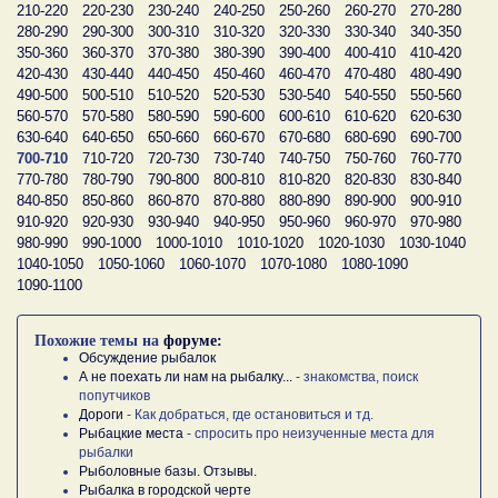
210-220
220-230
230-240
240-250
250-260
260-270
270-280
280-290
290-300
300-310
310-320
320-330
330-340
340-350
350-360
360-370
370-380
380-390
390-400
400-410
410-420
420-430
430-440
440-450
450-460
460-470
470-480
480-490
490-500
500-510
510-520
520-530
530-540
540-550
550-560
560-570
570-580
580-590
590-600
600-610
610-620
620-630
630-640
640-650
650-660
660-670
670-680
680-690
690-700
700-710
710-720
720-730
730-740
740-750
750-760
760-770
770-780
780-790
790-800
800-810
810-820
820-830
830-840
840-850
850-860
860-870
870-880
880-890
890-900
900-910
910-920
920-930
930-940
940-950
950-960
960-970
970-980
980-990
990-1000
1000-1010
1010-1020
1020-1030
1030-1040
1040-1050
1050-1060
1060-1070
1070-1080
1080-1090
1090-1100
Похожие темы на
форуме:
Обсуждение рыбалок
А не поехать ли нам на рыбалку...
- знакомства, поиск
попутчиков
Дороги
- Как добраться, где остановиться и тд.
Рыбацкие места
- спросить про неизученные места для
рыбалки
Рыболовные базы. Отзывы.
Рыбалка в городской черте