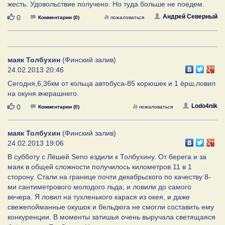
жесть. Удовольствие получено. Но туда больше не поедем.
Нравится
Андрей Северный
0
Комментарии (0)
пожаловаться
маяк Толбухин
(Финский залив)
24.02.2013 20:46
Сегодня,6,36км от кольца автобуса-85 корюшек и 1 ёрш,ловил
на окуня вчерашнего.
Нравится
Lodo4nik
0
Комментарии (0)
пожаловаться
маяк Толбухин
(Финский залив)
24.02.2013 19:06
В субботу с Лёшей Seno ездили к Толбухину. От берега и за
маяк в общей сложности получилось километров 11 в 1
сторону. Стали на границе почти декабрьского по качеству 8-
ми сантиметрового молодого льда, и ловили до самого
вечера. Я ловил на тухленького карася из окея, и даже
свежепойманные окушок и бельдюга не смогли составить ему
конкуренции. В моменты затишья очень выручала светящаяся