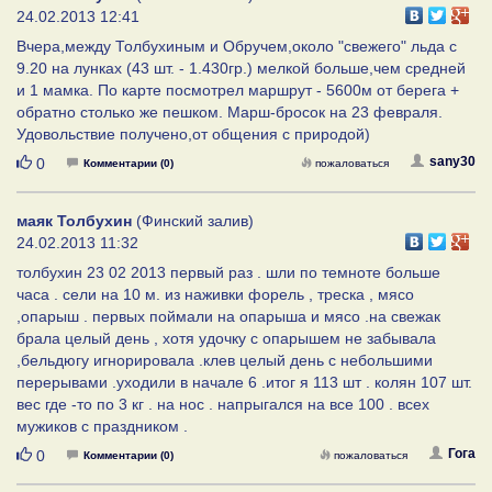
24.02.2013 12:41
Вчера,между Толбухиным и Обручем,около "свежего" льда с
9.20 на лунках (43 шт. - 1.430гр.) мелкой больше,чем средней
и 1 мамка. По карте посмотрел маршрут - 5600м от берега +
обратно столько же пешком. Марш-бросок на 23 февраля.
Удовольствие получено,от общения с природой)
Нравится
sany30
0
Комментарии (0)
пожаловаться
маяк Толбухин
(Финский залив)
24.02.2013 11:32
толбухин 23 02 2013 первый раз . шли по темноте больше
часа . сели на 10 м. из наживки форель , треска , мясо
,опарыш . первых поймали на опарыша и мясо .на свежак
брала целый день , хотя удочку с опарышем не забывала
,бельдюгу игнорировала .клев целый день с небольшими
перерывами .уходили в начале 6 .итог я 113 шт . колян 107 шт.
вес где -то по 3 кг . на нос . напрыгался на все 100 . всех
мужиков с праздником .
Нравится
Гога
0
Комментарии (0)
пожаловаться