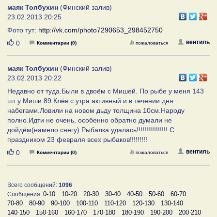
маяк Толбухин
(Финский залив)
23.02.2013 20:25
Фото тут:
http://vk.com/photo7290653_298452750
Нравится
вентиль
0
Комментарии (0)
пожаловаться
маяк Толбухин
(Финский залив)
23.02.2013 20:22
Недавно от туда.Были в двоём с Мишей. По рыбе у меня 143
шт у Миши 89.Клёв с утра активный и в течении дня
набегами.Ловили на новом дьду толщина 10см.Народу
полно.Идти не очень, особенно обратно думали не
дойдём(намело снегу).Рыбалка удалась!!!!!!!!!!!!!!!! С
праздником 23 февраля всех рыбаков!!!!!!!!!
Нравится
вентиль
0
Комментарии (0)
пожаловаться
Всего сообщений:
1096
0-10
10-20
20-30
30-40
40-50
50-60
60-70
Сообщения:
70-80
80-90
90-100
100-110
110-120
120-130
130-140
140-150
150-160
160-170
170-180
180-190
190-200
200-210