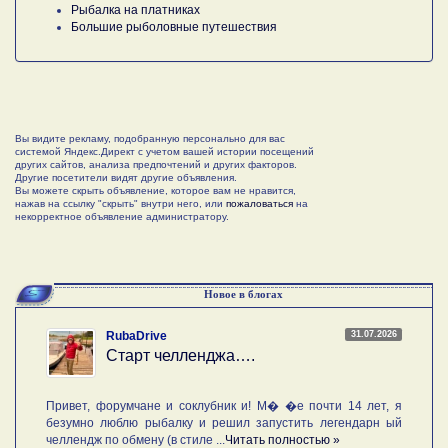
Рыбалка на платниках
Большие рыболовные путешествия
Вы видите рекламу, подобранную персонально для вас
системой Яндекс.Директ с учетом вашей истории посещений
других сайтов, анализа предпочтений и других факторов.
Другие посетители видят другие объявления.
Вы можете скрыть объявление, которое вам не нравится,
нажав на ссылку "скрыть" внутри него, или
пожаловаться
на
некорректное объявление администратору.
Новое в блогах
31.07.2026
RubaDrive
Старт челленджа….
Привет, форумчане и соклубник и! М� �е почти 14 лет, я
безумно люблю рыбалку и решил запустить легендарн ый
челлендж по обмену (в стиле ...
Читать полностью »