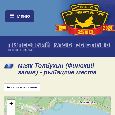
Меню:
Меню
маяк Толбухин (Финский
залив) - рыбацкие места
К списку водоемов
+
−