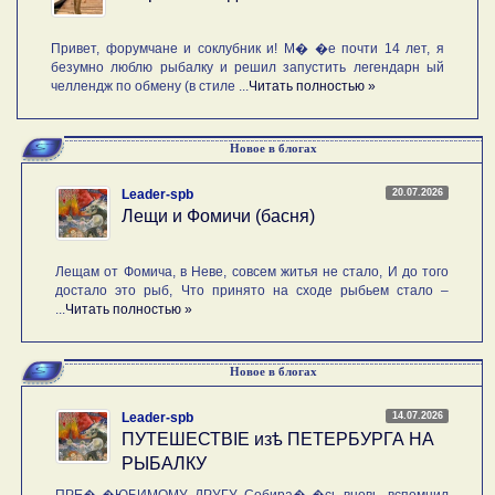
Привет, форумчане и соклубник и! М� �е почти 14 лет, я
безумно люблю рыбалку и решил запустить легендарн ый
челлендж по обмену (в стиле ...
Читать полностью »
Новое в блогах
20.07.2026
Leader-spb
Лещи и Фомичи (басня)
Лещам от Фомича, в Неве, совсем житья не стало, И до того
достало это рыб, Что принято на сходе рыбьем стало –
...
Читать полностью »
Новое в блогах
14.07.2026
Leader-spb
ПУТЕШЕСТВIE изѣ ПЕТЕРБУРГА НА
РЫБАЛКУ
ПРЕ� �ЮБИМОМУ ДРУГУ. Собира� �сь вновь, вспомнил