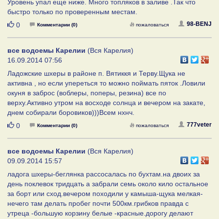
Уровень упал еще ниже. Много топляков в заливе .Так что
быстро только по проверенным местам.
Нравится
98-BENJ
0
Комментарии (0)
пожаловаться
все водоемы Карелии
(Вся Карелия)
16.09.2014 07:56
Ладожские шхеры в районе п. Вятиккя и Терву.Щука не
активна , но если упереться то можно поймать пяток .Ловили
окуня в заброс (воблеры, поперы, резина) все по
верху.Активно утром на восходе солнца и вечером на закате,
днем собирали боровиков)))Всем нхнч.
Нравится
777veter
0
Комментарии (0)
пожаловаться
все водоемы Карелии
(Вся Карелия)
09.09.2014 15:57
ладога шхеры-беглянка рассосалась по бухтам.на двоих за
день поклевок тридцать а забрали семь около кило остальное
за борт или сход.вечером походили у камыша-щука мелкая-
нечего там делать пробег почти 500км.грибков правда с
утреца -большую корзину белые -красные.дорогу делают