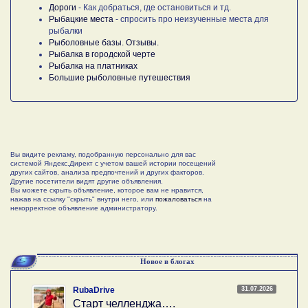
Дороги
- Как добраться, где остановиться и тд.
Рыбацкие места
- спросить про неизученные места для
рыбалки
Рыболовные базы. Отзывы.
Рыбалка в городской черте
Рыбалка на платниках
Большие рыболовные путешествия
Вы видите рекламу, подобранную персонально для вас
системой Яндекс.Директ с учетом вашей истории посещений
других сайтов, анализа предпочтений и других факторов.
Другие посетители видят другие объявления.
Вы можете скрыть объявление, которое вам не нравится,
нажав на ссылку "скрыть" внутри него, или
пожаловаться
на
некорректное объявление администратору.
Новое в блогах
31.07.2026
RubaDrive
Старт челленджа….