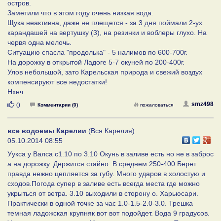
остров.
Заметили что в этом году очень низкая вода.
Щука неактивна, даже не плещется - за 3 дня поймали 2-ух
карандашей на вертушку (3), на резинки и воблеры глухо. На
червя одна мелочь.
Ситуацию спасла "продолька" - 5 налимов по 600-700г.
На дорожку в открытой Ладоге 5-7 окуней по 200-400г.
Улов небольшой, зато Карельская природа и свежий воздух
компенсируют все недостатки!
Нхнч
Нравится
smz498
0
Комментарии (0)
пожаловаться
все водоемы Карелии
(Вся Карелия)
05.10.2014 08:55
Уукса у Валса с1.10 по 3.10 Окунь в заливе есть но не в заброс
а на дорожку. Держится стайно. В среднем 250-400 Берет
правда нежно цепляется за губу. Много ударов в холостую и
сходов.Погода супер в заливе есть всегда места где можно
укрыться от ветра. 3.10 выходили в сторону о. Харьюсари.
Практически в одной точке за час 1.0-1.5-2.0-3.0. Трешка
темная ладожская крупняк вот вот подойдет. Вода 9 градусов.