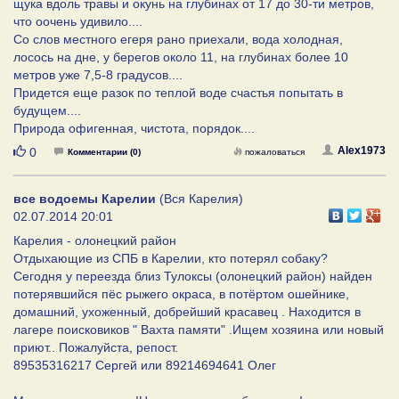
щука вдоль травы и окунь на глубинах от 17 до 30-ти метров,
что оочень удивило....
Со слов местного егеря рано приехали, вода холодная,
лосось на дне, у берегов около 11, на глубинах более 10
метров уже 7,5-8 градусов....
Придется еще разок по теплой воде счастья попытать в
будущем....
Природа офигенная, чистота, порядок....
Нравится
Alex1973
0
Комментарии (0)
пожаловаться
все водоемы Карелии
(Вся Карелия)
02.07.2014 20:01
Карелия - олонецкий район
Отдыхающие из СПБ в Карелии, кто потерял собаку?
Сегодня у переезда близ Тулоксы (олонецкий район) найден
потерявшийся пёс рыжего окраса, в потёртом ошейнике,
домашний, ухоженный, добрейший красавец . Находится в
лагере поисковиков " Вахта памяти" .Ищем хозяина или новый
приют.. Пожалуйста, репост.
89535316217 Сергей или 89214694641 Олег