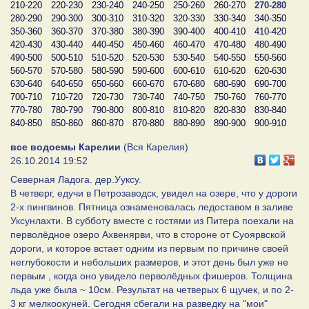
210-220
220-230
230-240
240-250
250-260
260-270
270-280
280-290
290-300
300-310
310-320
320-330
330-340
340-350
350-360
360-370
370-380
380-390
390-400
400-410
410-420
420-430
430-440
440-450
450-460
460-470
470-480
480-490
490-500
500-510
510-520
520-530
530-540
540-550
550-560
560-570
570-580
580-590
590-600
600-610
610-620
620-630
630-640
640-650
650-660
660-670
670-680
680-690
690-700
700-710
710-720
720-730
730-740
740-750
750-760
760-770
770-780
780-790
790-800
800-810
810-820
820-830
830-840
840-850
850-860
860-870
870-880
880-890
890-900
900-910
все водоемы Карелии
(Вся Карелия)
26.10.2014 19:52
Северная Ладога. дер.Ууксу.
В четверг, едучи в Петрозаводск, увидел на озере, что у дороги
2-х пингвинов. Пятница ознаменовалась ледоставом в заливе
Уксунлахти. В субботу вместе с гостями из Питера поехали на
перволёдное озеро Ахвенярви, что в стороне от Суоярвской
дороги, и которое встает одним из первым по причине своей
неглубокости и небольших размеров, и этот день был уже не
первым , когда оно увидело перволёдных фишеров. Толщина
льда уже была ~ 10см. Результат на четверых 6 щучек, и по 2-
3 кг мелкоокуней. Сегодня сбегали на разведку на "мои"