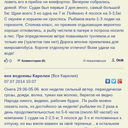
ловить его в прибое не комфортно. Вечером собрались
домой. Итог: Судак был первые 2 дня,много, самый большой
5кг. Щуки всего 3 но одна на 7 кг. Поймано 4 лосося на 3-3,5кг.
С окунем и хорьком-не срослось. Рыбаков мало-1-3 лодки на
горизонте. Стоянка-класс, но прежние отдыхающие вероятно
хорошо отловились, а рыбу чистили в лагере и потроха носили
в лес. При определенном ветре пованивало тухляком,и не
только им (туалетов там нет) Дорога вполне приемлема для
микроавтобуса. Короче отдохнули отлично! Всем удачи на
воде!
Нравится
Osik
0
Комментарии (0)
пожаловаться
все водоемы Карелии
(Вся Карелия)
07.07.2014 15:07
Онега 29.06-05.06. всю неделю сильный ветер, периодически
грозы, дожди, волна, туман как молоко, берегов не видно.
Народа никого, видимо, рабочие будни...По рыбе можно
сказать ноль, из достойного за неделю! рыбалки по 2 раза в
день продолжительностью по 5-6 часов (около 60 часов!) на
компанию 1 судак на 2-2,5 кг, 3 лосося до 3-х кг положенных к
отпуску, но мы взяли взамен за своё терпенье... в остальном