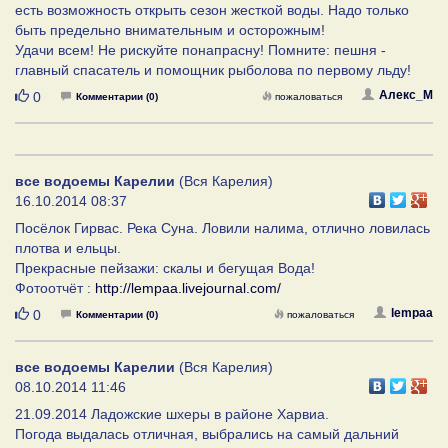
есть возможность открыть сезон жесткой воды. Надо только
быть предельно внимательным и осторожным!
Удачи всем! Не рискуйте понапрасну! Помните: пешня -
главный спасатель и помощник рыболова по первому льду!
Нравится
Алекс_М
0
Комментарии (0)
пожаловаться
все водоемы Карелии
(Вся Карелия)
16.10.2014 08:37
Посёлок Гирвас. Река Суна. Ловили налима, отлично ловилась
плотва и ельцы.
Прекрасные пейзажи: скалы и бегущая Вода!
Фотоотчёт :
http://lempaa.livejournal.com/
Нравится
lempaa
0
Комментарии (0)
пожаловаться
все водоемы Карелии
(Вся Карелия)
08.10.2014 11:46
21.09.2014 Ладожские шхеры в районе Харвиа.
Погода выдалась отличная, выбрались на самый дальний