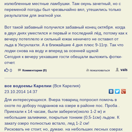
излюбленные местные ламбушки. Там окунь зачетный, но с
переменой погоды был чрезвычайно вял, утешились только
результатом для знатной ухи.
Вот такой забавный получился забавный конец октября. когда
в двух днях уместился и первый и последний лёд, потому как к
вечеру потеплело и сильный южак неничего не оставил от
льда в Уксунлахти. А в ближайшие 4 дня плюс 9-11гр. Так что
лодки снова на воду и вперед за осенней щукой
Сегодня к вечеру уехавшие гости обещали выложить фотки-
отчет.
Нравится
vals
0
Комментарии (0)
пожаловаться
все водоемы Карелии
(Вся Карелия)
23.10.2014 14:37
Для интересующихся. Вчера товарищ попросил помочь в
охоте по добору подранков на озере в районе пос. Проба .
Приехали к 14 часам, были забереги(около 1-2 м) и
небольшие заливчики, покрытые тонким (0,5-1см) льдом. К
закату озеро полностью встало, лед 1-2 см!
Рисковать не стоит, но, думаю. на небольших лесных озерах