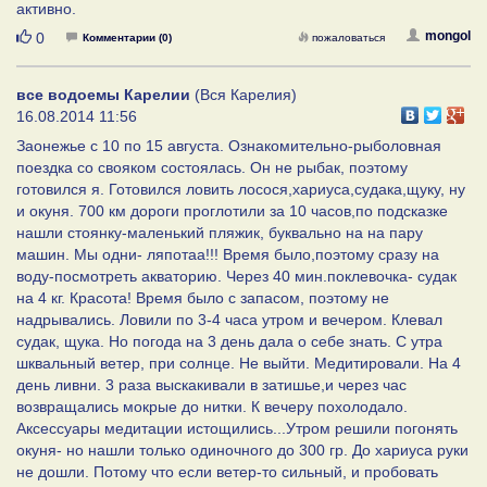
активно.
Нравится
mongol
0
Комментарии (0)
пожаловаться
все водоемы Карелии
(Вся Карелия)
16.08.2014 11:56
Заонежье с 10 по 15 августа. Ознакомительно-рыболовная
поездка со свояком состоялась. Он не рыбак, поэтому
готовился я. Готовился ловить лосося,хариуса,судака,щуку, ну
и окуня. 700 км дороги проглотили за 10 часов,по подсказке
нашли стоянку-маленький пляжик, буквально на на пару
машин. Мы одни- ляпотаа!!! Время было,поэтому сразу на
воду-посмотреть акваторию. Через 40 мин.поклевочка- судак
на 4 кг. Красота! Время было с запасом, поэтому не
надрывались. Ловили по 3-4 часа утром и вечером. Клевал
судак, щука. Но погода на 3 день дала о себе знать. С утра
шквальный ветер, при солнце. Не выйти. Медитировали. На 4
день ливни. 3 раза выскакивали в затишье,и через час
возвращались мокрые до нитки. К вечеру похолодало.
Аксессуары медитации истощились...Утром решили погонять
окуня- но нашли только одиночного до 300 гр. До хариуса руки
не дошли. Потому что если ветер-то сильный, и пробовать