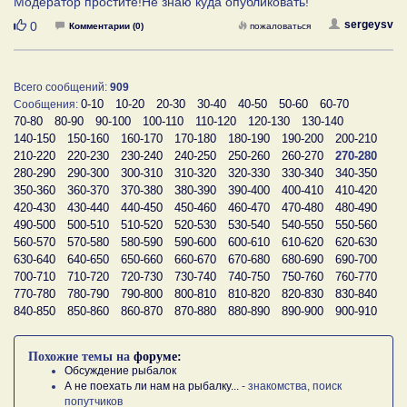
Модератор простите!Не знаю куда опубликовать!
Нравится
sergeysv
0
Комментарии (0)
пожаловаться
Всего сообщений:
909
0-10
10-20
20-30
30-40
40-50
50-60
60-70
Сообщения:
70-80
80-90
90-100
100-110
110-120
120-130
130-140
140-150
150-160
160-170
170-180
180-190
190-200
200-210
210-220
220-230
230-240
240-250
250-260
260-270
270-280
280-290
290-300
300-310
310-320
320-330
330-340
340-350
350-360
360-370
370-380
380-390
390-400
400-410
410-420
420-430
430-440
440-450
450-460
460-470
470-480
480-490
490-500
500-510
510-520
520-530
530-540
540-550
550-560
560-570
570-580
580-590
590-600
600-610
610-620
620-630
630-640
640-650
650-660
660-670
670-680
680-690
690-700
700-710
710-720
720-730
730-740
740-750
750-760
760-770
770-780
780-790
790-800
800-810
810-820
820-830
830-840
840-850
850-860
860-870
870-880
880-890
890-900
900-910
Похожие темы на
форуме:
Обсуждение рыбалок
А не поехать ли нам на рыбалку...
- знакомства, поиск
попутчиков