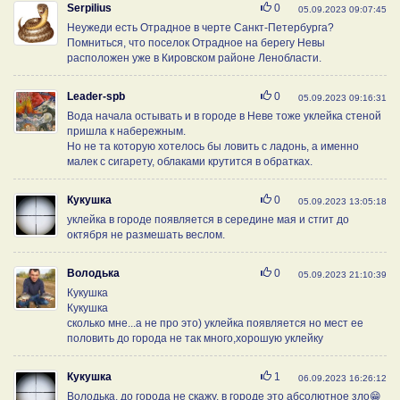
Нравится
Serpilius
0
05.09.2023 09:07:45
Неужеди есть Отрадное в черте Санкт-Петербурга?
Помниться, что поселок Отрадное на берегу Невы
расположен уже в Кировском районе Ленобласти.
Нравится
Leader-spb
0
05.09.2023 09:16:31
Вода начала остывать и в городе в Неве тоже уклейка стеной
пришла к набережным.
Но не та которую хотелось бы ловить с ладонь, а именно
малек с сигарету, облаками крутится в обратках.
Нравится
Кукушка
0
05.09.2023 13:05:18
уклейка в городе появляется в середине мая и стгит до
октября не размешать веслом.
Нравится
Володька
0
05.09.2023 21:10:39
Кукушка
Кукушка
сколько мне...а не про это) уклейка появляется но мест ее
половить до города не так много,хорошую уклейку
Нравится
Кукушка
1
06.09.2023 16:26:12
Володька, до города не скажу, в городе это абсолютное зло😁