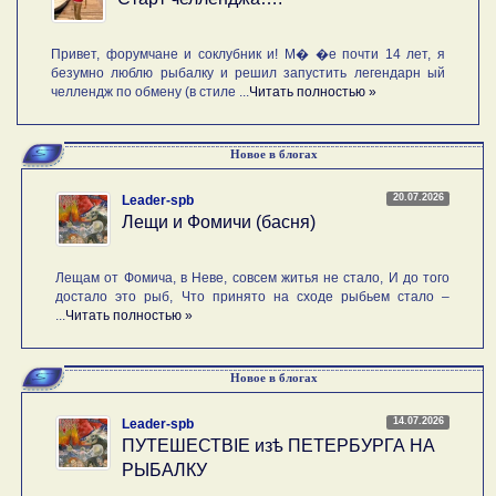
Привет, форумчане и соклубник и! М� �е почти 14 лет, я
безумно люблю рыбалку и решил запустить легендарн ый
челлендж по обмену (в стиле ...
Читать полностью »
Новое в блогах
20.07.2026
Leader-spb
Лещи и Фомичи (басня)
Лещам от Фомича, в Неве, совсем житья не стало, И до того
достало это рыб, Что принято на сходе рыбьем стало –
...
Читать полностью »
Новое в блогах
14.07.2026
Leader-spb
ПУТЕШЕСТВIE изѣ ПЕТЕРБУРГА НА
РЫБАЛКУ