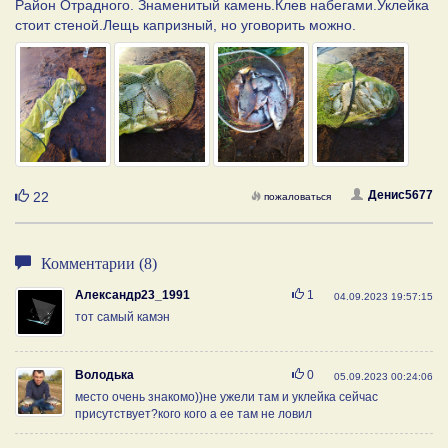
Район Отрадного. Знаменитый камень.Клев набегами.Уклейка
стоит стеной.Лещь капризный, но уговорить можно.
Нравится
Денис5677
22
пожаловаться
Комментарии (8)
Нравится
Александр23_1991
1
04.09.2023 19:57:15
тот самый камэн
Нравится
Володька
0
05.09.2023 00:24:06
место очень знакомо))не ужели там и уклейка сейчас
присутствует?кого кого а ее там не ловил