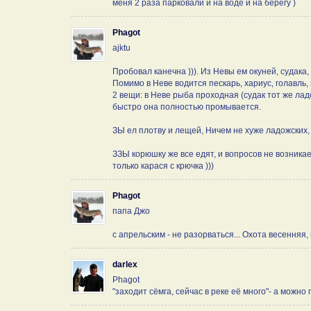
меня 2 раза парковали и на воде и на берегу )
Phagot
ajktu
Пробовал канечна ))). Из Невы ем окуней, судака,
Помимо в Неве водится пескарь, хариус, голавль,
2 вещи: в Неве рыба проходная (судак тот же ладо
быстро она полностью промывается.
ЗЫ ел плотву и лещей, Ничем не хуже ладожских, 
ЗЗЫ корюшку же все едят, и вопросов не возникает
только карася с крючка )))
Phagot
папа Джо
с апрельским - не разорваться... Охота весенняя, 
darlex
Phagot
"заходит сёмга, сейчас в реке её много"- а можно