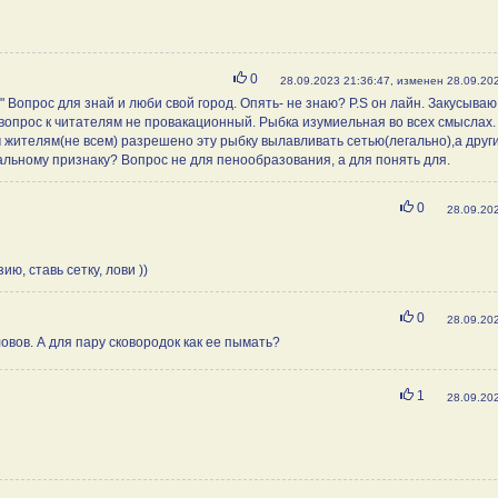
Нравится
0
28.09.2023 21:36:47, изменен 28.09.20
" Вопрос для знай и люби свой город. Опять- не знаю? P.S он лайн. Закусыва
 вопрос к читателям не провакационный. Рыбка изумиельная во всех смыслах.
 жителям(не всем) разрешено эту рыбку вылавливать сетью(легально),а друг
льному признаку? Вопрос не для пенообразования, а для понять для.
Нравится
0
28.09.20
ю, ставь сетку, лови ))
Нравится
0
28.09.20
ов. А для пару сковородок как ее пымать?
Нравится
1
28.09.20