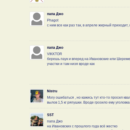
папа Джо
Phagot
с ним все как раз так, в апреле жирный приходит, 
папа Джо
VIKKTOR
берешь паук и вперед на Ивановские или Шеремет
участки и там низя вроде как
Nistru
Могу ошибаться , но кажись тут кто-то просил 
вылов 1,5 кг ряпушки. Вроде грозило ему уголовка
SST
папа Джо
на Ивановских с прошлого года всё жестко