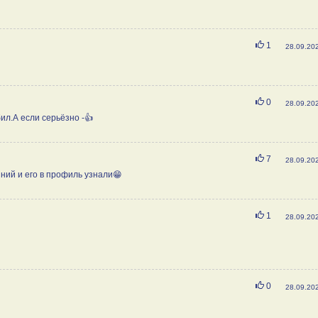
Нравится
1
28.09.20
Нравится
0
28.09.20
бил.А если серьёзно -👍
Нравится
7
28.09.20
ний и его в профиль узнали😁
Нравится
1
28.09.20
Нравится
0
28.09.20