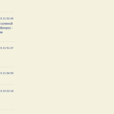
23 21:52:46
ю соленой
 Вопрос -
им
23 21:51:37
23 21:56:56
23 22:22:18