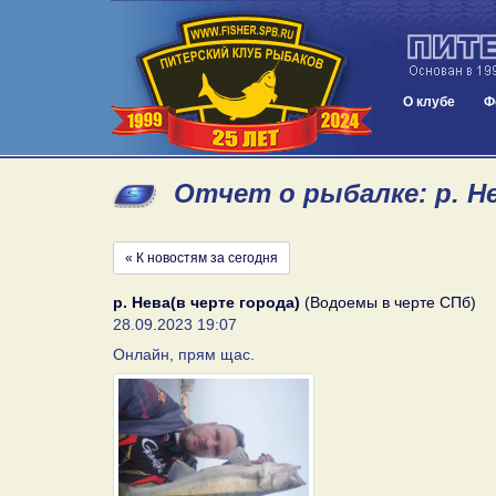
О клубе
Ф
Отчет о рыбалке: р. Не
« К новостям за сегодня
р. Нева(в черте города)
(Водоемы в черте СПб)
28.09.2023 19:07
Онлайн, прям щас.