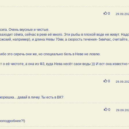
Нравится
0
29.09.20
 сига. Очень вкусные и чистые.
 заходит сёмга, сейчас в реке её много. Эти рыбы в плохой воде не живут. Над
жский, например), и длина Невы 70км, а скорость течения- 5км/час, считайте,
ибо это сиречь они же, но специально бель в Неве не ловлю.
 о её чистоте, а она из ФЗ, куда Нева несёт саои воды ))) И ест она известно 
Нравится
0
29.09.20
корюшка... давай в личку. Ты есть в ВК?
Нравится
0
29.09.20
 поподробнее?!)