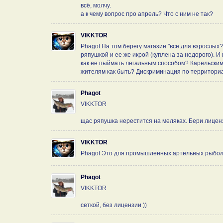
всё, молчу.
а к чему вопрос про апрель? Что с ним не так?
VIKKTOR
Phagot На том берегу магазин "все для взрослых?
ряпушкой и ее же икрой (куплена за недорого). И
как ее пыймать легальным способом? Карельским
жителям как быть? Дискриминация по территориа
Phagot
VIKKTOR
щас ряпушка нерестится на меляках. Бери лицензи
VIKKTOR
Phagot Это для промышленных артельных рыболов
Phagot
VIKKTOR
сеткой, без лицензии ))