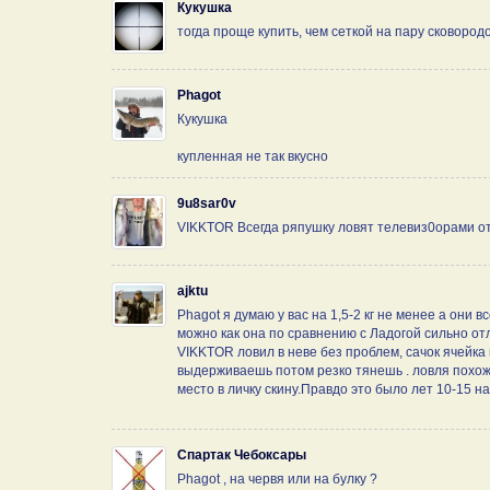
Кукушка
тогда проще купить, чем сеткой на пару сковородо
Phagot
Кукушка
купленная не так вкусно
9u8sar0v
VIKKTOR Всегда ряпушку ловят телевиз0орами от
ajktu
Phagot я думаю у вас на 1,5-2 кг не менее а они в
можно как она по сравнению с Ладогой сильно о
VIKKTOR ловил в неве без проблем, сачок ячейка
выдерживаешь потом резко тянешь . ловля похожа
место в личку скину.Правдо это было лет 10-15 на
Спартак Чебоксары
Phagot , на червя или на булку ?