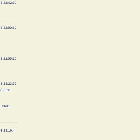
23 22:42:30
23 22:50:59
23 22:55:19
23 23:23:52
её есть
 надо
23 23:16:44