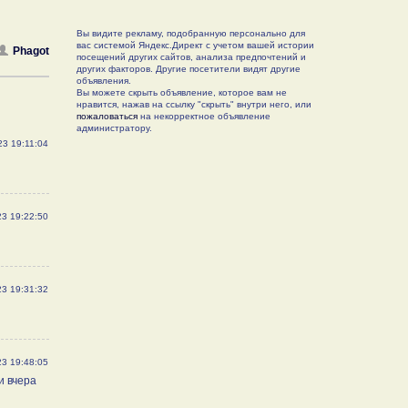
Вы видите рекламу, подобранную персонально для
вас системой Яндекс.Директ с учетом вашей истории
Phagot
посещений других сайтов, анализа предпочтений и
других факторов. Другие посетители видят другие
объявления.
Вы можете скрыть объявление, которое вам не
нравится, нажав на ссылку "скрыть" внутри него, или
пожаловаться
на некорректное объявление
администратору.
23 19:11:04
23 19:22:50
23 19:31:32
23 19:48:05
и вчера