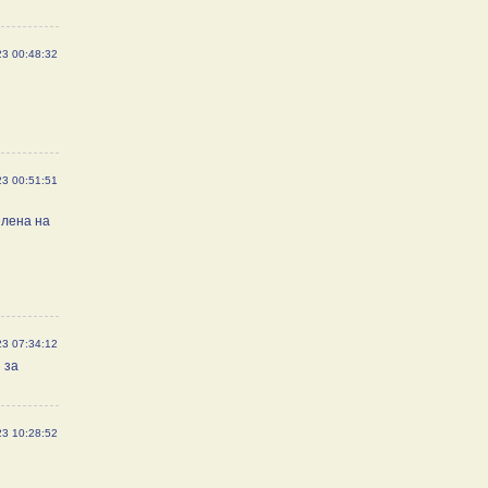
23 00:48:32
23 00:51:51
елена на
23 07:34:12
 за
23 10:28:52