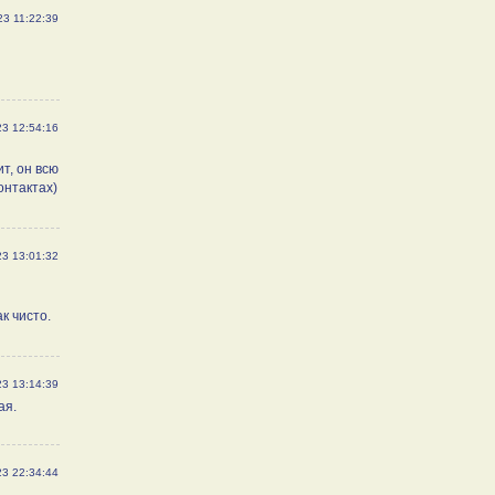
23 11:22:39
23 12:54:16
ит, он всю
онтактах)
23 13:01:32
к чисто.
23 13:14:39
ая.
23 22:34:44