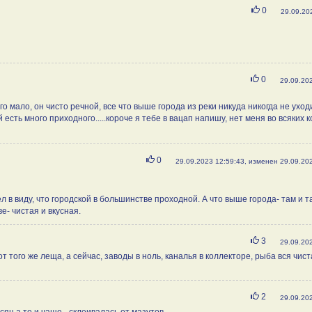
Нравится
0
29.09.20
Нравится
0
29.09.20
го мало, он чисто речной, все что выше города из реки никуда никогда не уход
 есть много приходного.....короче я тебе в вацап напишу, нет меня во всяких к
Нравится
0
29.09.2023 12:59:43, изменен 29.09.20
 в виду, что городской в большинстве проходной. А что выше города- там и та
е- чистая и вкусная.
Нравится
3
29.09.20
от того же леща, а сейчас, заводы в ноль, каналья в коллекторе, рыба вся чист
Нравится
2
29.09.20