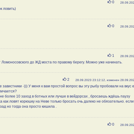
Нравится
0
28.09.20
к ловить)
Нравится
0
28.09.20
Нравится
1
28.09.20
 Ломоносовского до ЖД моста по правому берегу. Можно уже начинать.
Нравится
2
28.09.2023 23:12:12, изменен 28.09.20
се завистники -))) У меня к вам простой вопрос вы эту рыбу пробовали на вкус 
тличается?
 не более 10 заход в ботных или лучше в вейдорсах , бросаешь ждёшь паузу
 как ловят корюшку на Неве только бросать очь далеко не обязательно. если
зад но тогда она просто кишила .
Нравится
0
28.09.20