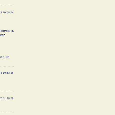
23 10:50:54
о помнить
 как
что, не
23 10:53:36
23 11:16:56