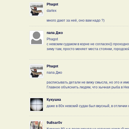
Phagot
darlex
много дают за неё, оно вам надо ?)
папа Джо
Phagot
с невским судаком в корне не согласен)) проходно
зиму там, просто меняет места стоянки, городской
Phagot
папа Джо
расписывать детали не вижу смысла, но это и имел
Главное объяснить людям, что хычная рыба в Нев
Кукушка
даже в 80х невский судак был вкусный, в отличии 
9u8sar0v