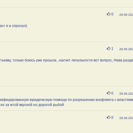
Нравится
0
29.09.20
вот я и спросил)
Нравится
1
29.09.20
ьевку, только боюсь уже прошла...насчет легальности вот вопрос, Нева разд
Нравится
0
29.09.20
квалифицированную юридическую помощи по разрешению конфликта с властями
 из за жтой вкусной но дорогой рыбой.
Нравится
0
29.09.20