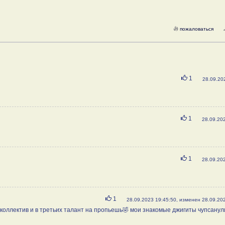
пожаловаться
Нравится
1
28.09.20
Нравится
1
28.09.20
Нравится
1
28.09.20
Нравится
1
28.09.2023 19:45:50, изменен 28.09.20
 коллектив и в третьих талант на пропьешь🤣 мои знакомые джигиты чупсанул