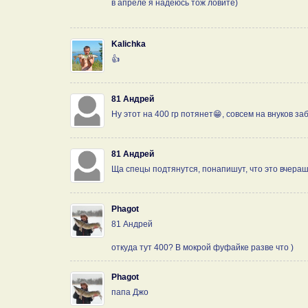
в апреле я надеюсь тож ловите)
Kalichka
👍
81 Андрей
Ну этот на 400 гр потянет😁, совсем на внуков за
81 Андрей
Ща спецы подтянутся, понапишут, что это вчераш
Phagot
81 Андрей
откуда тут 400? В мокрой фуфайке разве что )
Phagot
папа Джо