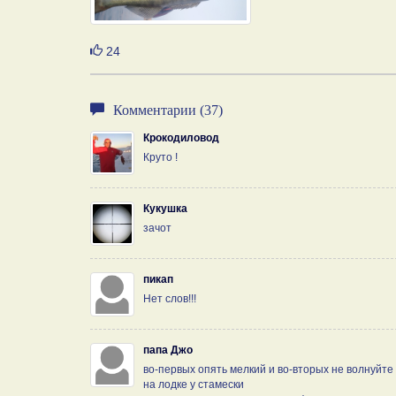
Нравится
24
Комментарии (37)
Крокодиловод
Круто !
Кукушка
зачот
пикап
Нет слов!!!
папа Джо
во-первых опять мелкий и во-вторых не волнуйте
на лодке у стамески