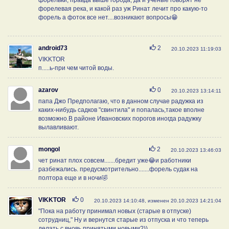
форелевая река, и какой раз уж Ринат лечит про какую-то
форель а фоток все нет....возникают вопросы😁
Нравится
android73
2
20.10.2023 11:19:03
VIKKTOR
п.....ь-при чем читой воды.
Нравится
azarov
0
20.10.2023 13:14:11
папа Джо Предполагаю, что в данном случае радужка из
каких-нибудь садков "свинтила" и попалась,такое вполне
возможно.В районе Ивановских порогов иногда радужку
вылавливают.
Нравится
mongol
2
20.10.2023 13:46:03
чет ринат плох совсем.......бредит уже😂и работники
разбежались. предусмотрительно.......форель судак на
полтора еще и в ночи🤣
Нравится
VIKKTOR
0
20.10.2023 14:10:48, изменен 20.10.2023 14:21:04
"Пока на работу принимал новых (старые в отпуске)
сотрудниц," Ну и вернутся старые из отпуска и что теперь
делать с вновь принятыми новыми?))