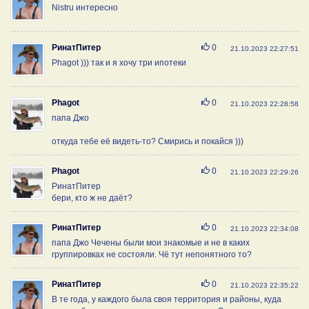
Nistru интересно
Нравится
РинатПитер
0
21.10.2023 22:27:51
Phagot ))) так и я хочу три ипотеки
Нравится
Phagot
0
21.10.2023 22:28:58
папа Джо
откуда тебе её видеть-то? Смирись и покайся )))
Нравится
Phagot
0
21.10.2023 22:29:26
РинатПитер
бери, кто ж не даёт?
Нравится
РинатПитер
0
21.10.2023 22:34:08
папа Джо Чечены были мои знакомые и не в каких
группировках не состояли. Чё тут непонятного то?
Нравится
РинатПитер
0
21.10.2023 22:35:22
В те года, у каждого была своя территория и районы, куда