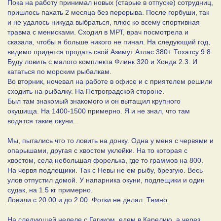
Пока на работу принимал новых (старые в отпуске) сотрудниц,
пришлось пахать 2 месяца без перерыва. После горбуши, так
и не удалось никуда выбраться, плюс ко всему спортивная
травма с менисками. Сходил в МРТ, врач посмотрела и
сказала, чтобы я больше никого не пинал. На следующий год,
видимо придется продать свой Азимут Атлас 380+ Тохатсу 9.8.
Буду ловить с малого комплекта Флинк 320 и Хонда 2.3. И
кататься по морским рыбалкам.
Во вторник, ночевал на работе в офисе и с приятелем решили
сходить на рыбалку. На Петроградской стороне.
Был там знакомый знакомого и он вытащил крупного
окушища. На 1400-1500 примерно. Я и не знал, что там
водятся такие окуни...
Мы, пытались что то ловить на донку. Одна у меня с червями и
опарышами, другая с хвостом уклейки. На то которая с
хвостом, села небольшая форелька, где то граммов на 800.
На червя подлещики. Так с Невы не ем рыбу, брезгую. Весь
улов отпустил домой. У напарника окуни, подлещики и один
судак, на 1.5 кг примерно.
Ловили с 20.00 и до 2.00. Фотки не делал. Тямно.
На следующей неделе с Гагиком, едем в Карелию, а через