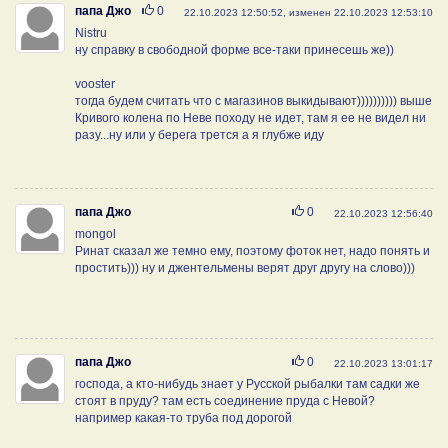
Нравится
папа Джо
0
22.10.2023 12:50:52, изменен 22.10.2023 12:53:10
Nistru
ну справку в свободной форме все-таки принесешь же))
vooster
тогда будем считать что с магазинов выкидывают)))))))))) выше
Кривого колена по Неве походу не идет, там я ее не видел ни
разу...ну или у берега трется а я глубже иду
Нравится
папа Джо
0
22.10.2023 12:56:40
mongol
Ринат сказал же темно ему, поэтому фоток нет, надо понять и
простить))) ну и джентельмены верят друг другу на слово)))
Нравится
папа Джо
0
22.10.2023 13:01:17
господа, а кто-нибудь знает у Русской рыбалки там садки же
стоят в пруду? там есть соединение пруда с Невой?
например какая-то труба под дорогой