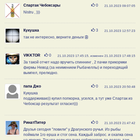
Нравится
Спартак Чебоксары
0
21.10.2023 09:07:05
Nistru , )))
Нравится
Кукушка
3
21.10.2023 12:57:23
так не интересно, верните деньги 👺
Нравится
VIKKTOR
0
21.10.2023 17:45:15, изменен 21.10.2023 17:48:15
За такой отчет надо вручить спиннинг , 2 пачки прикормки
фирмы Невод (за неимением Рыбачеллы) и переходящий
вымпел, прелюдно.
Нравится
папа Джо
0
21.10.2023 20:50:48
Кукушка
поддерживаю)) купил попкорна, уселся, а тут уже Спартак из
Чебоксар результат огласил)))
Нравится
РинатПитер
0
21.10.2023 21:47:42
Друзья сегодня "ловили" у Драгунского ручья. Из рыбы
поймали 1го ерша и стог сена. Каждый заброс. и охапка сена
на крючке. Так что если кто туда собирается, то делать там