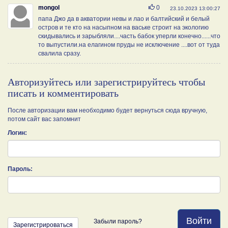
Нравится
mongol
0
23.10.2023 13:00:27
папа Джо да в акватории невы и лао и балтийский и белый
остров и те кто на насыпном на ваське строит на экологию
скидывались и зарыбляли....часть бабок уперли конечно......что
то выпустили.на елагином пруды не исключение ....вот от туда
свалила сразу.
Авторизуйтесь или зарегистрируйтесь чтобы
писать и комментировать
После авторизации вам необходимо будет вернуться сюда вручную,
потом сайт вас запомнит
Логин:
Пароль:
Войти
Забыли пароль?
Зарегистрироваться