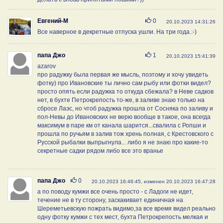
Нравится
Евгений-М
0
20.10.2023 14:31:26
Все наверное в декретные отпуска ушли. На три года.:-)
Нравится
папа Джо
1
20.10.2023 15:41:39
azarov
про радужку была первая же мысль, поэтому и хочу увидеть
фотку) про Ивановские ты лично сам рыбу или фотки видел?
просто опять если радужка то откуда сбежала? в Неве садков
нет, в бухте Петрокрепость то-же, в заливе знаю только на
сбросе Лаэс, но чтоб радужка прошла от Сосняка по заливу и
пол-Невы до Ивановских не верю вообще в такое, она всегда
максимум в паре км от канала шарится...свалила с Ропши и
прошла по ручьям в залив тож хрень полная, с Крестовского с
Русской рыбалки выпрыгнула... либо я не знаю про какие-то
секретные садки рядом либо все это вранье
Нравится
папа Джо
0
20.10.2023 16:46:45, изменен 20.10.2023 16:47:28
а по поводу кумжи все очень просто - с Ладоги не идет,
течение не в ту сторону, заскакивает единичная на
Шереметьевскую пожрать видимо,за все время видел реально
одну фотку кумжи с тех мест, бухта Петрокрепость мелкая и