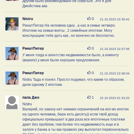
другим было рекомендовано не соваться. Это я для
Джойстика ака
Нравится
Nistru
0
21.10.2023 22:36:42
РинатПитер На человека одну , а нас в семье четверо.
Ипотеки на семью взяты , 2 семейные ипотеки. Могу
конслуьацию тебе дать как , но конечно не бесплатно.
Нравится
РинатПитер
0
21.10.2023 22:37:06
У меня тогда и агентство недвижимости было, а клиенту
(ворюге) у меня были хорошие предложения.
Нравится
РинатПитер
0
21.10.2023 22:38:04
Nistru Тада я понял. Просто подумал, что каким то образом,
дали одному 2 ипотеки.
Нравится
папа Джо
1
22.10.2023 01:33:20
Nistru
Валерий, по закону нет никаких ограничений на кол-во ипотек
на одного человека, бери хоть десять)) если твой доход
официально превышает в два раза все ипотечные платежи
дают без проблем, тем более что недвижимость еще и в
залоге у банка а ты как правило ужу выплатил первоначально