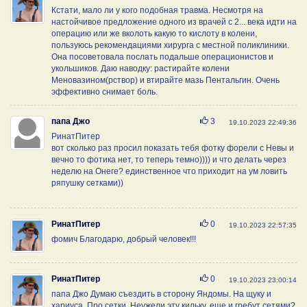
Кстати, мало ли у кого подобная травма. Несмотря на
настойчивое предложение одного из врачей с 2... века идти на
операцию или же вколоть какую то кислоту в колени,
пользуюсь рекомендациями хирурга с местной поликлиники.
Она посоветовала послать подальше операционистов и
укольшиков. Даю наводку: растирайте колени
Меновазином(рствор) и втирайте мазь Пентальгин. Очень
эффективно снимает боль.
Нравится
папа Джо
3
19.10.2023 22:49:36
РинатПитер
вот сколько раз просил показать тебя фотку форели с Невы и
вечно то фотика нет, то теперь темно)))) и что делать через
неделю на Онеге? единственное что приходит на ум ловить
ряпушку сетками))
Нравится
РинатПитер
0
19.10.2023 22:57:35
фомич Благодарю, добрый человек!!!
Нравится
РинатПитер
0
19.10.2023 23:00:14
папа Джо Думаю съездить в сторону Яндомы. На щуку и
хариуса. Про сетки. Неужели эту кильку, еще и гребут сетями?