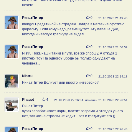
нечего
Нравится
РинатПитер
0
21.10.2023 21:49:43
mongol Бредятиной не страдаю. Завтра в магазине сфоткаю
форельку. Если кому надо, размещу тот. Ату папаша Джо,
никогда и невскую краснуху не видел
Нравится
РинатПитер
0
21.10.2023 21:50:59
Nistru Пока наши танки в пути, все же спрошу. А откуда 2
ипотеки то? На одного? Вроде бы только одну дают на
человека...
Нравится
Nistru
0
21.10.2023 22:14:18
РинатПитер Волнует или просто интересно?
Нравится
Phagot
4
21.10.2023 22:26:34, изменен 21.10.2023 22:26:51
РинатПитер
чувак зарабатывает норм,, платит вовремя и отсидок у него
нет, так как на стрелки не ходит... вот и кредитуют его ))
Нравится
РинатПитер
0
21.10.2023 22:26:48