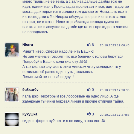
много травы, не ее тема, а с залива дальше дамбы тож не
идет, единичная у Кронштадта пролетает и все, идет в другие
места, да и кормится в заливе тож далеко от Невы...это все я
и с господами с ГосНиорха обсуждал не раз и они тож самое
говорят, ни в сети в Неве от рыбзавода никогда кумжа не
влетала, ни в ловушке на дамбе где метят проходного лосося
не попадалась
Нравится
Nistru
6
20.10.2023 17:06:45
РинатПитер. Сперва надо лечить Башню!
Не зря ученные говорят что все болячки с головы беруться .
Попробуй в Башню коли кислоту .😁😁
А так сколько случаев с этим минском что у молодых что у
пожилых всё равно один путь , скальпель .
Лечись мой не юнный недруг !
Нравится
9u8sar0v
0
20.10.2023 17:20:35
папа Джо Некоторым все лососевые на одно лицо. А где
жаберные тычинки боковая линия и прочие отличия тайна.
Нравится
Кукушка
3
20.10.2023 17:27:53
видишь форельку? нет. и я не вижу, а она есть😁