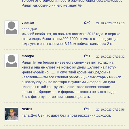
30-50% от стоимости, просто риэлтор-юрист-решала-комерс
Ринат как обычно ничего не знает😂
Нравится
vooster
0
22.10.2023 02:19:13
папа Джо
мыслей особо нет, но ловится начала с 2012 года, и первые
экземпляры были весом 800-1000 грамм, а в последующие
годы уже в разы весомее. В 16ом поймал сильно за 2 кг.
Нравится
mongol
1
22.10.2023 07:02:32
РинатПитер беглая в неве есть спору нет вот только на
хвосты она не клюет не ночью ни днем.....клюет на пасту-
креветку-райсио..........и опус твой кроме как бредом не
назовешь-----ты все смешал работниц новых старых миниск
рыбалку окуней по полтора с судаками и форель до кучи----
винегрет какой то --русские еще такое повествование
называют бредом........и форель на хвосты не клюет надо
было фоточку прямо при вылове сделать.
Нравится
Nistru
0
22.10.2023 07:56:56
папа Джо Сейчас дают без и подтверждения доходов.