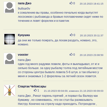
Нравится
папа Джо
0
20.10.2023 19:41:15
9u8sar0v
к сожалению вы правы, особенно печально когда выпустят
лососиков с рыбзавода а бравые поплавочники сидят ниже по
течению и ловят форелек и в пакетик
Нравится
Кукушка
0
20.10.2023 20:11:37
да они же только пожрать, да лохам раздать, номано, это,
номано.
Нравится
vooster
0
20.10.2023 23:08:50
папа Джо
один год много радужки ловили, фоты я выкладывал, от кг и
сильно больше. за одну рыбалку толпа под литейным мостом
со стороны центра бывало ловила 5-6 штук. а так обычно у
меня и знакомых 1-2 форелены за летний сезон ловится.
Спартак Чебоксары
Нравится
1
21.10.2023 00:04:00, изменен 21.10.2023 00:09:03
папа Джо , Ринат парень горячий , и порвал бы Валеру как
бумажку , но сомневаюсь , что он стал бы размазывать
Нистру. Конечно на стрелу надо приходить. Потрендели ,