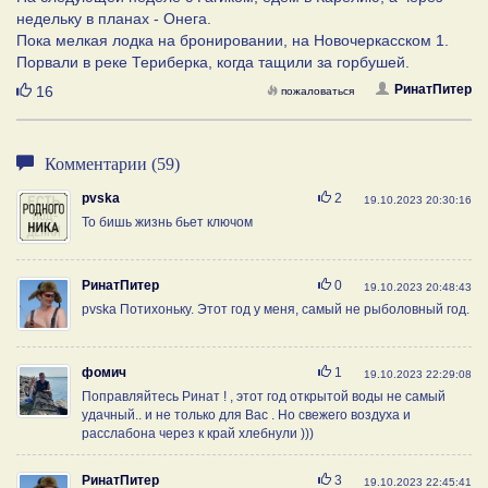
недельку в планах - Онега.
Пока мелкая лодка на бронировании, на Новочеркасском 1.
Порвали в реке Териберка, когда тащили за горбушей.
Нравится
РинатПитер
16
пожаловаться
Комментарии (59)
Нравится
pvska
2
19.10.2023 20:30:16
То бишь жизнь бьет ключом
Нравится
РинатПитер
0
19.10.2023 20:48:43
pvska Потихоньку. Этот год у меня, самый не рыболовный год.
Нравится
фомич
1
19.10.2023 22:29:08
Поправляйтесь Ринат ! , этот год открытой воды не самый
удачный.. и не только для Вас . Но свежего воздуха и
расслабона через к край хлебнули )))
Нравится
РинатПитер
3
19.10.2023 22:45:41