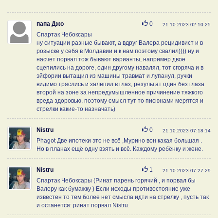
Нравится
папа Джо
0
21.10.2023 02:10:25
Спартак Чебоксары
ну ситуации разные бывают, а вдруг Валера рецидивист и в
розыске у себя в Молдавии и к нам поэтому свалил)))) ну и
насчет порвал тож бывают варианты, например двое
сцепились на дороге, один другому навалял, тот сгоряча и в
эйфории вытащил из машины травмат и лупанул, ручки
видимо тряслись и залепил в глаз, результат один без глаза
второй на зоне за непредумышленное причинение тяжкого
вреда здоровью, поэтому смысл тут то писюнами мерятся и
стрелки какие-то назначать)
Нравится
Nistru
0
21.10.2023 07:18:14
Phagot Две ипотеки это не всё ,Мурино вон какая большая .
Но в планах ещё одну взять и всё. Каждому ребёнку и жене.
Нравится
Nistru
1
21.10.2023 07:27:29
Спартак Чебоксары (Ринат парень горячий , и порвал бы
Валеру как бумажку ) Если исходы противостояние уже
известен то тем более нет смысла идти на стрелку , пусть так
и останется: ринат порвал Nistru.