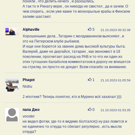
поняли , что делить нечего , и разошлись.
А так то я Ринату верю , он никогда не свистел , да и зачем. О
чем спорить , если уже какие то мохнорылые крабы в Финском
заливе шастают.
Нравится
Alphaville
5
21.10.2023 00:32:39
Хорошенькие дела...Татарин с молдаванином выясняют...и
это на Питерском клубе рыбаков.
И еще они борются за звание дома высокой культуры быта.
Валерий, даже не дергайся, татарин , как экономист в 18
поколении, просчитает расход на РАВ и то что ни один из
этих тутошних балаболов комментатоов в дорогу не впишется
на стрелку, он просто не доедет. Всем спасибо за внимание.
Нравится
Phagot
1
21.10.2023 01:05:59
Nistru
2 ипотеки? Теперь понятно, кто в Мурино всё захапал ))))
Нравится
папа Джо
0
21.10.2023 01:53:35
vooster
не видел фотки, где-то я видимо болтался)) ну раз ловится и
не единично то откуда-то сбегает регулярно...есть мысли
откуда?