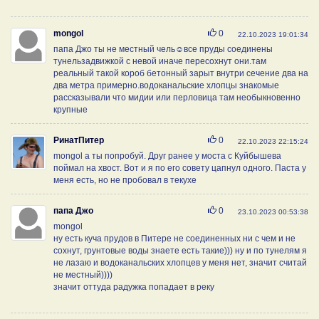
Нравится
mongol
0
22.10.2023 19:01:34
папа Джо ты не местный чель☺все пруды соединены
тунельзадвижкой с невой иначе пересохнут они.там
реальный такой короб бетонный зарыт внутри сечение два на
два метра примерно.водоканальские хлопцы знакомые
рассказывали что мидии или перловица там необыкновенно
крупные
Нравится
РинатПитер
0
22.10.2023 22:15:24
mongol а ты попробуй. Друг ранее у моста с Куйбышева
поймал на хвост. Вот и я по его совету цапнул одного. Паста у
меня есть, но не пробовал в текухе
Нравится
папа Джо
0
23.10.2023 00:53:38
mongol
ну есть куча прудов в Питере не соединенных ни с чем и не
сохнут, грунтовые воды знаете есть такие))) ну и по тунелям я
не лазаю и водоканальских хлопцев у меня нет, значит считай
не местный))))
значит оттуда радужка попадает в реку