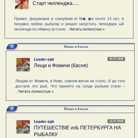
Старт челленджа….
Привет, форумчане и соклубник и! М� �е почти 14 лет, я
безумно люблю рыбалку и решил запустить легендарн ый
челлендж по обмену (в стиле ...
Читать полностью »
Новое в блогах
20.07.2026
Leader-spb
Лещи и Фомичи (басня)
Лещам от Фомича, в Неве, совсем житья не стало, И до того
достало это рыб, Что принято на сходе рыбьем стало –
...
Читать полностью »
Новое в блогах
14.07.2026
Leader-spb
ПУТЕШЕСТВIE изѣ ПЕТЕРБУРГА НА
РЫБАЛКУ