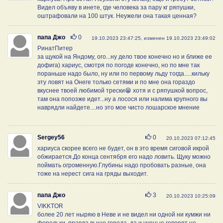
Видел объяву в инете, где человека за пару кг ряпушки,
оштрафовали на 100 штук. Неужели она такая ценная?
Нравится
папа Джо
0
19.10.2023 23:47:25, изменен 19.10.2023 23:49:02
РинатПитер
за щукой на Яндому, ого...ну дело твое конечно но и ближе ее
дофига) хариус, смотря по погоде конечно, но по мне так
пораньше надо было, ну или по первому льду тогда.....кильку
эту ловят на Онеге только сетями и по мне она гораздо
вкуснее твоей любимой трески😁 хотя и с ряпушкой вопрос,
там она попозже идет...ну а лосося или налима крупного вы
наврядли найдете....но это мое чисто лошарское мнение
Нравится
Sergey56
0
20.10.2023 07:12:45
хариуса скорее всего не будет, он в это время сиговой икрой
обжирается.До конца сентября его надо ловить. Щуку можно
поймать огроменную.Глубины надо пробовать разные, она
тоже на нерест сига на гряды выходит.
Нравится
папа Джо
3
20.10.2023 10:25:09
VIKKTOR
более 20 лет ныряю в Неве и не видел ни одной ни кумжи ни
форельки, правда выше города, да и ученые говорят не