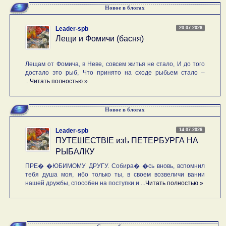
Новое в блогах
20.07.2026
Leader-spb
Лещи и Фомичи (басня)
Лещам от Фомича, в Неве, совсем житья не стало, И до того
достало это рыб, Что принято на сходе рыбьем стало –
...
Читать полностью »
Новое в блогах
14.07.2026
Leader-spb
ПУТЕШЕСТВIE изѣ ПЕТЕРБУРГА НА
РЫБАЛКУ
ПРЕ� �ЮБИМОМУ ДРУГУ. Собира� �сь вновь, вспомнил
тебя душа моя, ибо только ты, в своем возвеличи вании
нашей дружбы, способен на поступки и ...
Читать полностью »