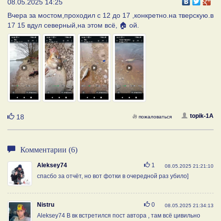
08.05.2025 14:25
Вчера за мостом,проходил с 12 до 17 ,конкретно.на тверскую.в
17 15 вдул северный,на этом всё, 🏠 ой.
Нравится
topik-1A
18
пожаловаться
Комментарии (6)
Нравится
Aleksey74
1
08.05.2025 21:21:10
спасбо за отчëт, но вот фотки в очередной раз убило]
Нравится
Nistru
0
08.05.2025 21:34:13
Aleksey74 В вк встретился пост автора , там всё цивильно