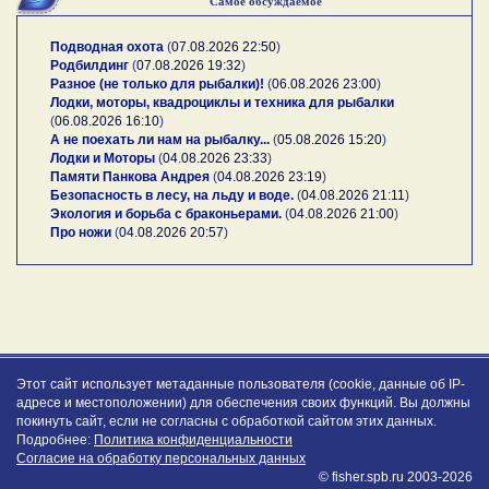
Самое обсуждаемое
Подводная охота
(
07.08.2026 22:50
)
Родбилдинг
(
07.08.2026 19:32
)
Разное (не только для рыбалки)!
(
06.08.2026 23:00
)
Лодки, моторы, квадроциклы и техника для рыбалки
(
06.08.2026 16:10
)
А не поехать ли нам на рыбалку...
(
05.08.2026 15:20
)
Лодки и Моторы
(
04.08.2026 23:33
)
Памяти Панкова Андрея
(
04.08.2026 23:19
)
Безопасность в лесу, на льду и воде.
(
04.08.2026 21:11
)
Экология и борьба с браконьерами.
(
04.08.2026 21:00
)
Про ножи
(
04.08.2026 20:57
)
Этот сайт использует метаданные пользователя (cookie, данные об IP-
адресе и местоположении) для обеспечения своих функций. Вы должны
покинуть сайт, если не согласны с обработкой сайтом этих данных.
Подробнее:
Политика конфиденциальности
Согласие на обработку персональных данных
© fisher.spb.ru 2003-2026