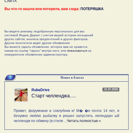
САЙТА
Вы что-то нашли или потеряли, вам сюда:
ПОТЕРЯШКА
Вы видите рекламу, подобранную персонально для вас
системой Яндекс.Директ с учетом вашей истории посещений
других сайтов, анализа предпочтений и других факторов.
Другие посетители видят другие объявления.
Вы можете скрыть объявление, которое вам не нравится,
нажав на ссылку "скрыть" внутри него, или
пожаловаться
на
некорректное объявление администратору.
Новое в блогах
31.07.2026
RubaDrive
Старт челленджа….
Привет, форумчане и соклубник и! М� �е почти 14 лет, я
безумно люблю рыбалку и решил запустить легендарн ый
челлендж по обмену (в стиле ...
Читать полностью »