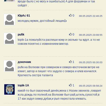
вроде было ( но могу и ошибаться) А для форумчан и так
сойдёт .
Нравится
ЮрАс 61
0
08.05.2025 22:46:25
молодец мужик, достойный лещик👍
Нравится
pufik
0
08.05.2025 23:08:55
topik-1a пожалуйста распиши кому и сколько ты вдул. а то не
совсем понятно.с извинением виктор.
Нравится
доночник
1
09.05.2025 00:30:03
pufiк на Волхове при северном и северо-восточном ветре не
клюет, автор и пишет что задуло с севера и клев кончился.
Краткость сестра таланта
Нравится
topik-1A
1
09.05.2025 09:58:24
какой-то был сказочный денёк,жена с Назии звонила ,говарит
ж,па дождь по полной,на Волхове был рай,штиль,сухостой,в
17 как задул север,дубак,и рып перестала клевать.