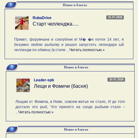
Новое в блогах
31.07.2026
RubaDrive
Старт челленджа….
Привет, форумчане и соклубник и! М� �е почти 14 лет, я
безумно люблю рыбалку и решил запустить легендарн ый
челлендж по обмену (в стиле ...
Читать полностью »
Новое в блогах
20.07.2026
Leader-spb
Лещи и Фомичи (басня)
Лещам от Фомича, в Неве, совсем житья не стало, И до того
достало это рыб, Что принято на сходе рыбьем стало –
...
Читать полностью »
Новое в блогах