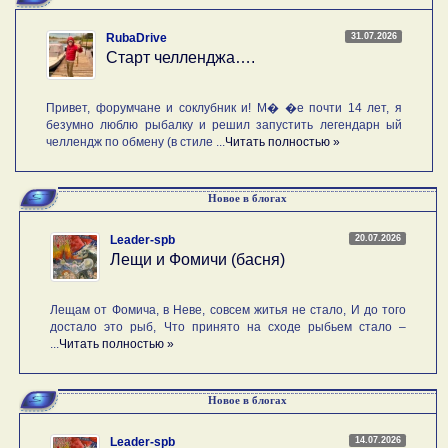
31.07.2026
RubaDrive
Старт челленджа….
Привет, форумчане и соклубник и! М� �е почти 14 лет, я
безумно люблю рыбалку и решил запустить легендарн ый
челлендж по обмену (в стиле ...
Читать полностью »
Новое в блогах
20.07.2026
Leader-spb
Лещи и Фомичи (басня)
Лещам от Фомича, в Неве, совсем житья не стало, И до того
достало это рыб, Что принято на сходе рыбьем стало –
...
Читать полностью »
Новое в блогах
14.07.2026
Leader-spb