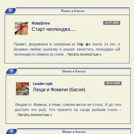
Новое в блогах
31.07.2026
RubaDrive
Старт челленджа….
Привет, форумчане и соклубник и! М� �е почти 14 лет, я
безумно люблю рыбалку и решил запустить легендарн ый
челлендж по обмену (в стиле ...
Читать полностью »
Новое в блогах
20.07.2026
Leader-spb
Лещи и Фомичи (басня)
Лещам от Фомича, в Неве, совсем житья не стало, И до того
достало это рыб, Что принято на сходе рыбьем стало –
...
Читать полностью »
Новое в блогах