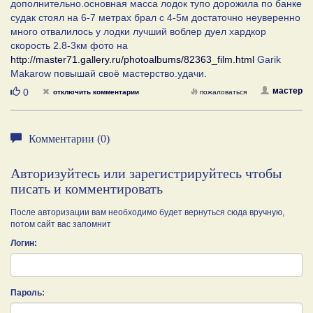
дополнительно.основная масса лодок тупо дорожила по банке
судак стоял на 6-7 метрах брал с 4-5м достаточно неуверенно
много отвалилось у лодки лучший воблер дуел хардкор
скорость 2.8-3км фото на
http://master71.gallery.ru/photoalbums/82363_film.html
Garik
Makarow повышай своё мастерство.удачи.
Нравится
мастер
0
отключить комментарии
пожаловаться
Комментарии (0)
Авторизуйтесь или зарегистрируйтесь чтобы
писать и комментировать
После авторизации вам необходимо будет вернуться сюда вручную,
потом сайт вас запомнит
Логин:
Пароль: