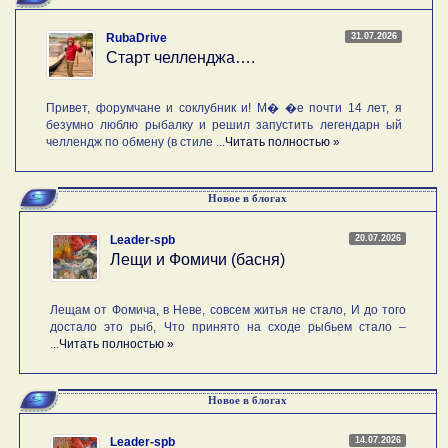
31.07.2026
RubaDrive
Старт челленджа….
Привет, форумчане и соклубник и! М� �е почти 14 лет, я
безумно люблю рыбалку и решил запустить легендарн ый
челлендж по обмену (в стиле ...
Читать полностью »
Новое в блогах
20.07.2026
Leader-spb
Лещи и Фомичи (басня)
Лещам от Фомича, в Неве, совсем житья не стало, И до того
достало это рыб, Что принято на сходе рыбьем стало –
...
Читать полностью »
Новое в блогах
14.07.2026
Leader-spb