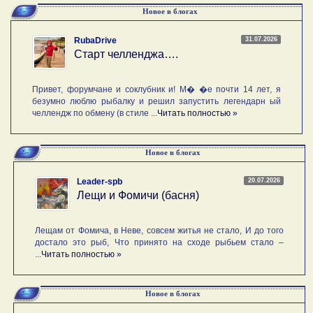
Новое в блогах
31.07.2026
RubaDrive
Старт челленджа….
Привет, форумчане и соклубник и! М� �е почти 14 лет, я
безумно люблю рыбалку и решил запустить легендарн ый
челлендж по обмену (в стиле ...
Читать полностью »
Новое в блогах
20.07.2026
Leader-spb
Лещи и Фомичи (басня)
Лещам от Фомича, в Неве, совсем житья не стало, И до того
достало это рыб, Что принято на сходе рыбьем стало –
...
Читать полностью »
Новое в блогах