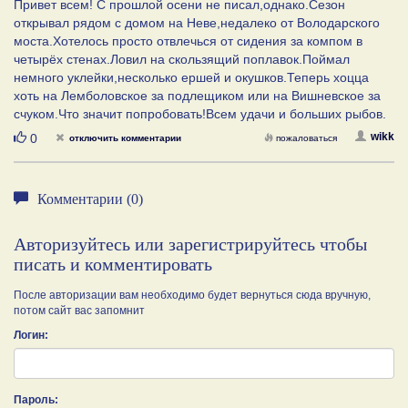
Привет всем! С прошлой осени не писал,однако.Сезон
открывал рядом с домом на Неве,недалеко от Володарского
моста.Хотелось просто отвлечься от сидения за компом в
четырёх стенах.Ловил на скользящий поплавок.Поймал
немного уклейки,несколько ершей и окушков.Теперь хоцца
хоть на Лемболовское за подлещиком или на Вишневское за
счуком.Что значит попробовать!Всем удачи и больших рыбов.
Нравится
wikk
0
отключить комментарии
пожаловаться
Комментарии (0)
Авторизуйтесь или зарегистрируйтесь чтобы
писать и комментировать
После авторизации вам необходимо будет вернуться сюда вручную,
потом сайт вас запомнит
Логин:
Пароль: