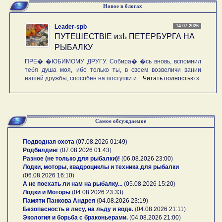
Новое в блогах
14.07.2026
Leader-spb
ПУТЕШЕСТВIE изѣ ПЕТЕРБУРГА НА
РЫБАЛКУ
ПРЕ� �ЮБИМОМУ ДРУГУ. Собира� �сь вновь, вспомнил
тебя душа моя, ибо только ты, в своем возвеличи вании
нашей дружбы, способен на поступки и ...
Читать полностью »
Самое обсуждаемое
Подводная охота
(
07.08.2026 01:49
)
Родбилдинг
(
07.08.2026 01:43
)
Разное (не только для рыбалки)!
(
06.08.2026 23:00
)
Лодки, моторы, квадроциклы и техника для рыбалки
(
06.08.2026 16:10
)
А не поехать ли нам на рыбалку...
(
05.08.2026 15:20
)
Лодки и Моторы
(
04.08.2026 23:33
)
Памяти Панкова Андрея
(
04.08.2026 23:19
)
Безопасность в лесу, на льду и воде.
(
04.08.2026 21:11
)
Экология и борьба с браконьерами.
(
04.08.2026 21:00
)