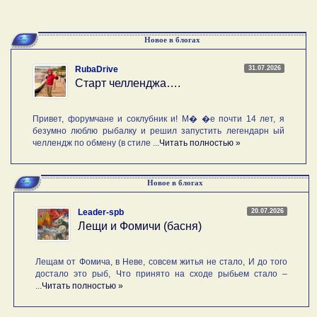
Новое в блогах
31.07.2026
RubaDrive
Старт челленджа….
Привет, форумчане и соклубник и! М� �е почти 14 лет, я
безумно люблю рыбалку и решил запустить легендарн ый
челлендж по обмену (в стиле ...
Читать полностью »
Новое в блогах
20.07.2026
Leader-spb
Лещи и Фомичи (басня)
Лещам от Фомича, в Неве, совсем житья не стало, И до того
достало это рыб, Что принято на сходе рыбьем стало –
...
Читать полностью »