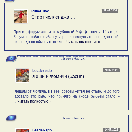
31.07.2026
RubaDrive
Старт челленджа….
Привет, форумчане и соклубник и! М� �е почти 14 лет, я
безумно люблю рыбалку и решил запустить легендарн ый
челлендж по обмену (в стиле ...
Читать полностью »
Новое в блогах
20.07.2026
Leader-spb
Лещи и Фомичи (басня)
Лещам от Фомича, в Неве, совсем житья не стало, И до того
достало это рыб, Что принято на сходе рыбьем стало –
...
Читать полностью »
Новое в блогах
14.07.2026
Leader-spb