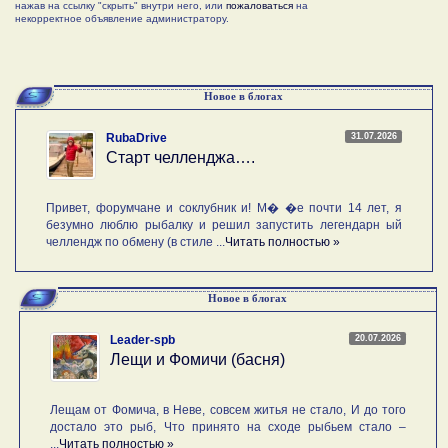
нажав на ссылку "скрыть" внутри него, или
пожаловаться
на
некорректное объявление администратору.
Новое в блогах
31.07.2026
RubaDrive
Старт челленджа….
Привет, форумчане и соклубник и! М� �е почти 14 лет, я
безумно люблю рыбалку и решил запустить легендарн ый
челлендж по обмену (в стиле ...
Читать полностью »
Новое в блогах
20.07.2026
Leader-spb
Лещи и Фомичи (басня)
Лещам от Фомича, в Неве, совсем житья не стало, И до того
достало это рыб, Что принято на сходе рыбьем стало –
...
Читать полностью »