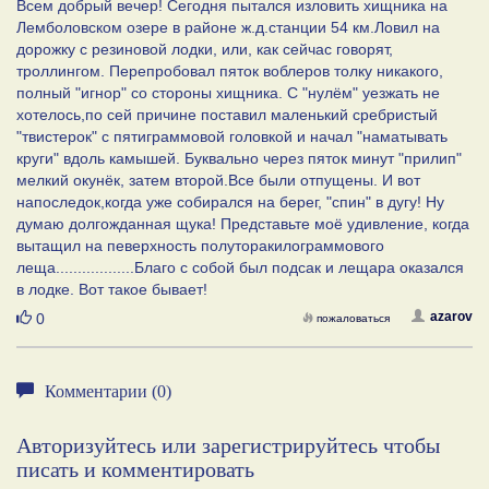
Всем добрый вечер! Сегодня пытался изловить хищника на
Лемболовском озере в районе ж.д.станции 54 км.Ловил на
дорожку с резиновой лодки, или, как сейчас говорят,
троллингом. Перепробовал пяток воблеров толку никакого,
полный "игнор" со стороны хищника. С "нулём" уезжать не
хотелось,по сей причине поставил маленький сребристый
"твистерок" с пятиграммовой головкой и начал "наматывать
круги" вдоль камышей. Буквально через пяток минут "прилип"
мелкий окунёк, затем второй.Все были отпущены. И вот
напоследок,когда уже собирался на берег, "спин" в дугу! Ну
думаю долгожданная щука! Представьте моё удивление, когда
вытащил на певерхность полуторакилограммового
леща..................Благо с собой был подсак и лещара оказался
в лодке. Вот такое бывает!
Нравится
azarov
0
пожаловаться
Комментарии (0)
Авторизуйтесь или зарегистрируйтесь чтобы
писать и комментировать