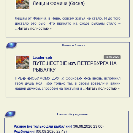
Лещи и Фомичи (басня)
Лещам от Фомича, в Неве, совсем житья не стало, И до того
достало это рыб, Что принято на сходе рыбьем стало –
...
Читать полностью »
Новое в блогах
14.07.2026
Leader-spb
ПУТЕШЕСТВIE изѣ ПЕТЕРБУРГА НА
РЫБАЛКУ
ПРЕ� �ЮБИМОМУ ДРУГУ. Собира� �сь вновь, вспомнил
тебя душа моя, ибо только ты, в своем возвеличи вании
нашей дружбы, способен на поступки и ...
Читать полностью »
Самое обсуждаемое
Разное (не только для рыбалки)!
(
06.08.2026 23:00
)
Родбилдинг
(
06.08.2026 22:43
)