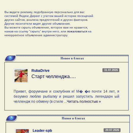
Вы видите рекламу, подобранную персонально для вас
системой Яндекс.Директ с учетом вашей истории посещений
других сайтов, анализа предпочтений и других факторов.
Другие посетители видят другие объявления.
Вы можете скрыть объявление, которое вам не нравится,
нажав на ссылку "скрыть" внутри него, или
пожаловаться
на
некорректное объявление администратору.
Новое в блогах
31.07.2026
RubaDrive
Старт челленджа….
Привет, форумчане и соклубник и! М� �е почти 14 лет, я
безумно люблю рыбалку и решил запустить легендарн ый
челлендж по обмену (в стиле ...
Читать полностью »
Новое в блогах
20.07.2026
Leader-spb