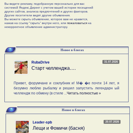
Вы видите рекламу, подобранную персонально для вас
системой Яндекс.Директ с учетом вашей истории посещений
других сайтов, анализа предпочтений и других факторов.
Другие посетители видят другие объявления.
Вы можете скрыть объявление, которое вам не нравится,
нажав на ссылку "скрыть" внутри него, или
пожаловаться
на
некорректное объявление администратору.
Новое в блогах
31.07.2026
RubaDrive
Старт челленджа….
Привет, форумчане и соклубник и! М� �е почти 14 лет, я
безумно люблю рыбалку и решил запустить легендарн ый
челлендж по обмену (в стиле ...
Читать полностью »
Новое в блогах
20.07.2026
Leader-spb
Лещи и Фомичи (басня)