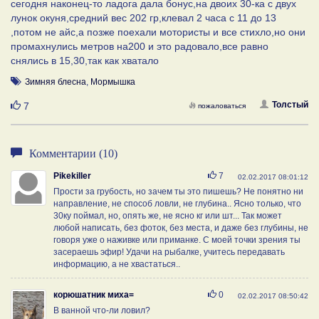
сегодня наконец-то ладога дала бонус,на двоих 30-ка с двух
лунок окуня,средний вес 202 гр,клевал 2 часа с 11 до 13
,потом не айс,а позже поехали мотористы и все стихло,но они
промахнулись метров на200 и это радовало,все равно
снялись в 15,30,так как хватало
Зимняя блесна
,
Мормышка
Нравится
Толстый
7
пожаловаться
Комментарии (10)
Нравится
Pikekiller
7
02.02.2017 08:01:12
Прости за грубость, но зачем ты это пишешь? Не понятно ни
направление, не способ ловли, не глубина.. Ясно только, что
30ку поймал, но, опять же, не ясно кг или шт... Так может
любой написать, без фоток, без места, и даже без глубины, не
говоря уже о наживке или приманке. С моей точки зрения ты
засераешь эфир! Удачи на рыбалке, учитесь передавать
информацию, а не хвастаться..
Нравится
корюшатник миха=
0
02.02.2017 08:50:42
В ванной что-ли ловил?