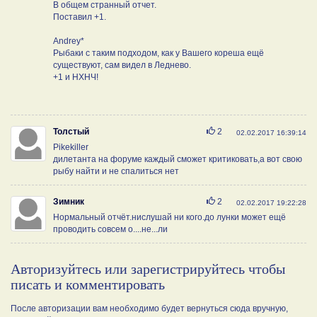
В общем странный отчет.
Поставил +1.
Andrey*
Рыбаки с таким подходом, как у Вашего кореша ещё
существуют, сам видел в Леднево.
+1 и НХНЧ!
Нравится
Толстый
2
02.02.2017 16:39:14
Pikekiller
дилетанта на форуме каждый сможет критиковать,а вот свою
рыбу найти и не спалиться нет
Нравится
Зимник
2
02.02.2017 19:22:28
Нормальный отчёт.нислушай ни кого.до лунки может ещё
проводить совсем о....не...ли
Авторизуйтесь или зарегистрируйтесь чтобы
писать и комментировать
После авторизации вам необходимо будет вернуться сюда вручную,