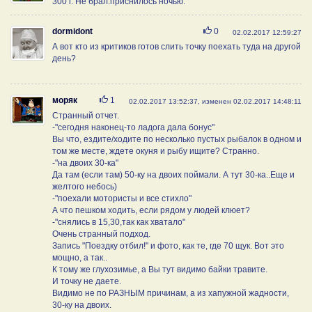
300 г. Не брал.приснилось ночью.
Нравится
dormidont
0
02.02.2017 12:59:27
А вот кто из критиков готов слить точку поехать туда на другой
день?
Нравится
моряк
1
02.02.2017 13:52:37, изменен 02.02.2017 14:48:11
Странный отчет.
-"сегодня наконец-то ладога дала бонус"
Вы что, ездите/ходите по несколько пустых рыбалок в одном и
том же месте, ждете окуня и рыбу ищите? Странно.
-"на двоих 30-ка"
Да там (если там) 50-ку на двоих поймали. А тут 30-ка..Еще и
желтого небось)
-"поехали мотористы и все стихло"
А что пешком ходить, если рядом у людей клюет?
-"снялись в 15,30,так как хватало"
Очень странный подход.
Запись "Поездку отбил!" и фото, как те, где 70 щук. Вот это
мощно, а так..
К тому же глухозимье, а Вы тут видимо байки травите.
И точку не даете.
Видимо не по РАЗНЫМ причинам, а из хапужной жадности,
30-ку на двоих.