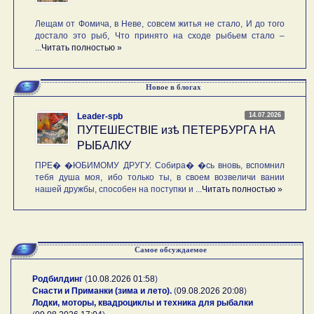
Лещам от Фомича, в Неве, совсем житья не стало, И до того
достало это рыб, Что принято на сходе рыбьем стало –
...
Читать полностью »
Новое в блогах
14.07.2026
Leader-spb
ПУТЕШЕСТВIE изѣ ПЕТЕРБУРГА НА
РЫБАЛКУ
ПРЕ� �ЮБИМОМУ ДРУГУ. Собира� �сь вновь, вспомнил
тебя душа моя, ибо только ты, в своем возвеличи вании
нашей дружбы, способен на поступки и ...
Читать полностью »
Самое обсуждаемое
Родбилдинг
(
10.08.2026 01:58
)
Снасти и Приманки (зима и лето).
(
09.08.2026 20:08
)
Лодки, моторы, квадроциклы и техника для рыбалки