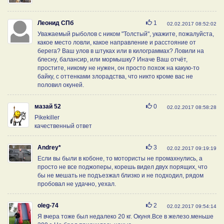
Нравится
Леонид СПб
1
02.02.2017 08:52:02
Уважаемый рыболов с ником "Толстый", укажите, пожалуйста,
какое место ловли, какое направление и расстояние от
берега? Ваш улов в штуках или в килограммах? Ловили на
блесну, балансир, или мормышку? Иначе Ваш отчёт,
простите, никому не нужен, он просто похож на какую-то
байку, с оттенками злорадства, что никто кроме вас не
половил окуней.
Нравится
мазай 52
0
02.02.2017 08:58:28
Pikekiller
качественный ответ
Нравится
Andrey*
3
02.02.2017 09:19:19
Если вы были в кобоне, то мотористы не промахнулись, а
просто не все поджоперы, корешь видел двух порящих, что
бы не мешать не подъезжал близко и не подходил, рядом
пробовал не удачно, уехал.
Нравится
oleg-74
2
02.02.2017 09:54:14
Я вчера тоже был недалеко 20 кг. Окуня.Все в железо.меньше