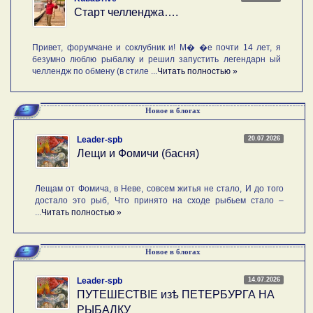
Старт челленджа….
Привет, форумчане и соклубник и! М� �е почти 14 лет, я
безумно люблю рыбалку и решил запустить легендарн ый
челлендж по обмену (в стиле ...
Читать полностью »
Новое в блогах
20.07.2026
Leader-spb
Лещи и Фомичи (басня)
Лещам от Фомича, в Неве, совсем житья не стало, И до того
достало это рыб, Что принято на сходе рыбьем стало –
...
Читать полностью »
Новое в блогах
14.07.2026
Leader-spb
ПУТЕШЕСТВIE изѣ ПЕТЕРБУРГА НА
РЫБАЛКУ