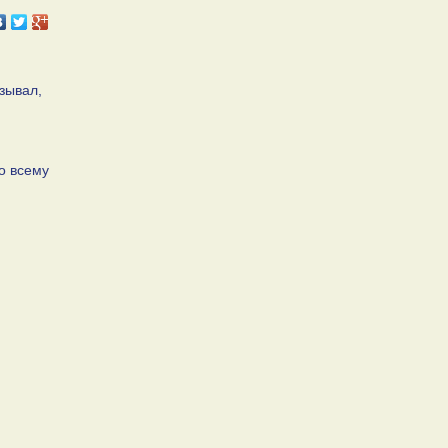
зывал,
о всему
,