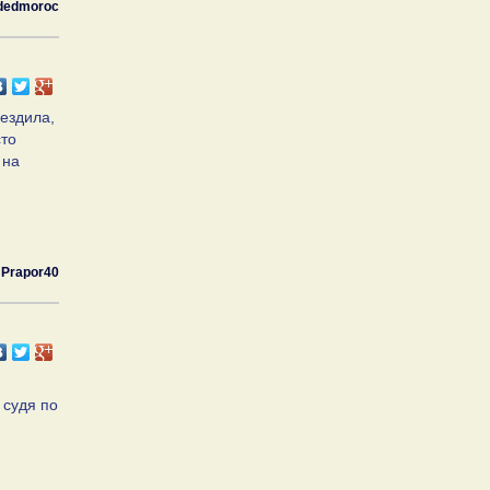
dedmoroc
 ездила,
сто
 на
Prapor40
 судя по