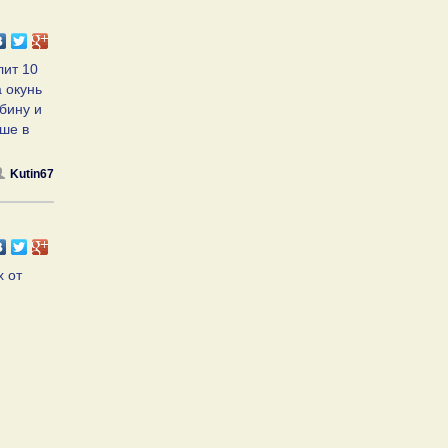
лит 10
а окунь
убину и
чше в
Kutin67
х от