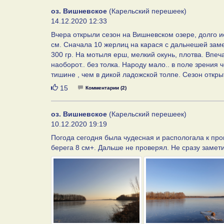
оз. Вишневское
(Карельский перешеек)
14.12.2020 12:33
Вчера открыли сезон на Вишневском озере, долго ис
см. Сначала 10 жерлиц на карася с дальнешей замен
300 гр. На мотыля ерш, мелкий окунь, плотва. Впеч
наоборот.. без толка. Народу мало.. в поле зрения ч
тишине , чем в дикой ладожской толпе. Сезон откры
Нравится
15
Комментарии (2)
оз. Вишневское
(Карельский перешеек)
10.12.2020 19:19
Погода сегодня была чудесная и распологала к прог
берега 8 см+. Дальше не проверял. Не сразу замет