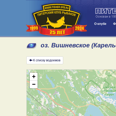
О клубе
Ф
оз. Вишневское (Карель
К списку водоемов
+
−