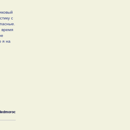
иковый
стику с
апасные.
о время
ое
о я на
dedmoroc