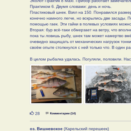
Эхолот Практик 8 Maxi. Прибор работает замечател
Практиком 6. Двумя словами: день и ночь.
Пластиковый шнек. Взял на 150. Понравился разме
конечно намного легче, но вскрылись две засады. П
помощью гаек. Эти гайки в полевых условиях можно 
Вторая: бур всё-таки обмерзает на ветру, что впол
пока ты ловишь рыбу, шнек там может намертво вмё
очевидно защищать от механических нагрузок тонки
своём опыте столкнулся с ней только что. В один р
В целом рыбалка удалась. Погуляли, половили. На
Нравится
28
Комментарии (14)
оз. Вишневское
(Карельский перешеек)