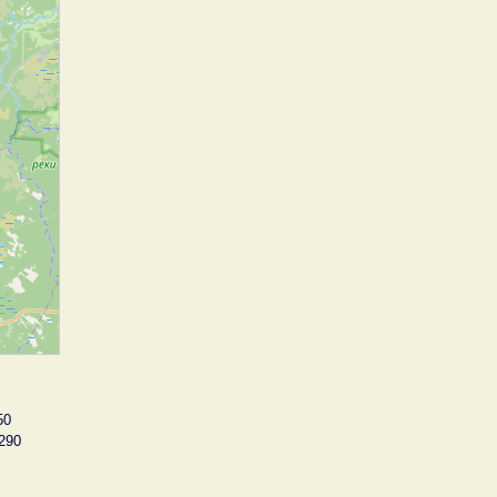
50
290