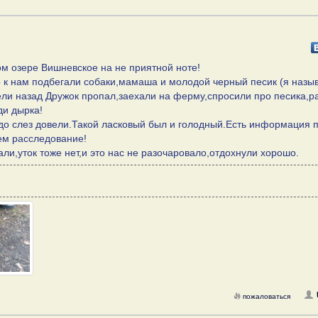
ом озере Вишневское на не приятной ноте!
о к нам подбегали собаки,мамаша и молодой черный песик (я назы
ли назад Дружок пропал,заехали на ферму,спросили про песика,р
ди дырка!
ж до слез довели.Такой ласковый был и голодный.Есть информация 
ем расследование!
ли,уток тоже нет,и это нас не разочаровало,отдохнули хорошо.
пожаловаться