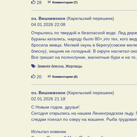
Нравится
28
Комментарии (7)
оз. Вишневское
(Карельский перешеек)
04.01.2026 22:08
Открылись по твердой и безопасной воде. Лед держ
бураны катались, народу было 80+,это тех, кого в
бросила живца. Мелкий окунь в берегу(совсем мелки
блесну), хищник не голодный. В округе насчитал ок
Все грешат на полнолуние, магнитные бури и на то,
Зимняя блесна
,
Жерлицы
Нравится
20
Комментарии (4)
оз. Вишневское
(Карельский перешеек)
02.01.2026 21:18
С Новым годом, друзья!
Сегодня открылись на нашем Ленинградском льду. П
следам поехал по озеру на машине. Рыба трудовая
Испытал новинки.