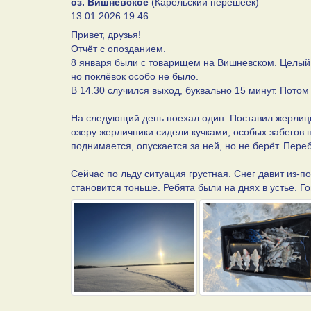
оз. Вишневское
(Карельский перешеек)
13.01.2026 19:46
Привет, друзья!
Отчёт с опозданием.
8 января были с товарищем на Вишневском. Целый д
но поклёвок особо не было.
В 14.30 случился выход, буквально 15 минут. Потом
На следующий день поехал один. Поставил жерлицы.
озеру жерличники сидели кучками, особых забегов н
поднимается, опускается за ней, но не берёт. Пере
Сейчас по льду ситуация грустная. Снег давит из-по
становится тоньше. Ребята были на днях в устье. Г