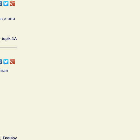
в,и они
topik-1A
лкая
Fedulov