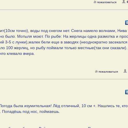
пожаловаться
ит(10см точно), воды под снегом нет. Снега намело волнами, Нива
идно было. Мотыля моют. По рыбе: На жерлицы одна размотка и про
й 3-5 с лунки),малек бели еще в заводях (неоднократно засекался
оло 100 жерлиц, но рыбу поймали только местные(так они сказали).
что клевало вчера.
пожаловаться
огода была изумительная! Лёд отличный, 10 см +. Нашлись те, кто
. Попадёшь под нос, поймаешь.