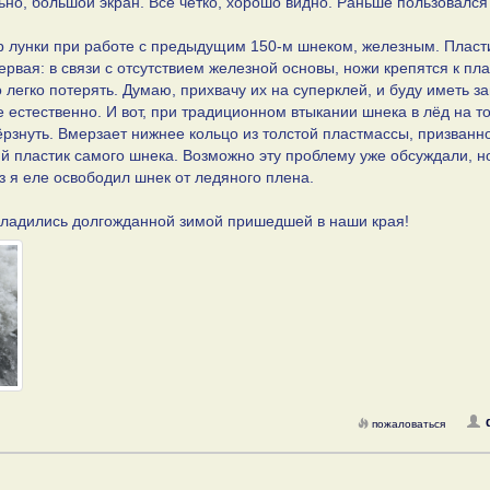
ьно, большой экран. Всё четко, хорошо видно. Раньше пользовался
р лунки при работе с предыдущим 150-м шнеком, железным. Пласт
ервая: в связи с отсутствием железной основы, ножи крепятся к пла
легко потерять. Думаю, прихвачу их на суперклей, и буду иметь з
не естественно. И вот, при традиционном втыкании шнека в лёд на т
рзнуть. Вмерзает нижнее кольцо из толстой пластмассы, призванн
й пластик самого шнека. Возможно эту проблему уже обсуждали, н
аз я еле освободил шнек от ледяного плена.
сладились долгожданной зимой пришедшей в наши края!
пожаловаться