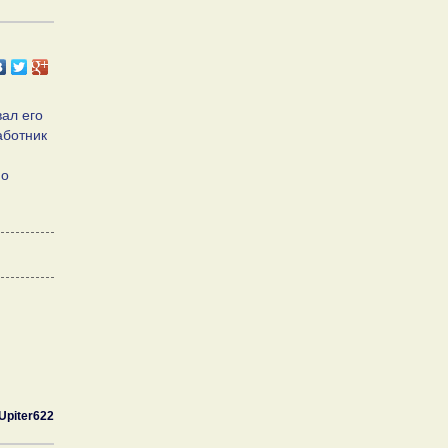
вал его
аботник
по
Upiter622