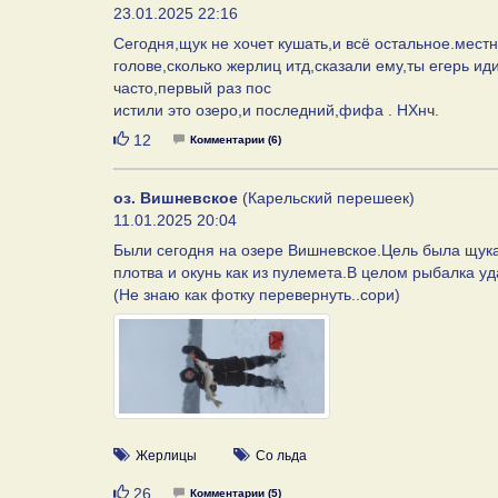
23.01.2025 22:16
Сегодня,щук не хочет кушать,и всё остальное.местн
голове,сколько жерлиц итд,сказали ему,ты егерь ид
часто,первый раз пос
истили это озеро,и последний,фифа . НХнч.
Нравится
12
Комментарии (6)
оз. Вишневское
(Карельский перешеек)
11.01.2025 20:04
Были сегодня на озере Вишневское.Цель была щука
плотва и окунь как из пулемета.В целом рыбалка у
(Не знаю как фотку перевернуть..сори)
Жерлицы
Со льда
Нравится
26
Комментарии (5)