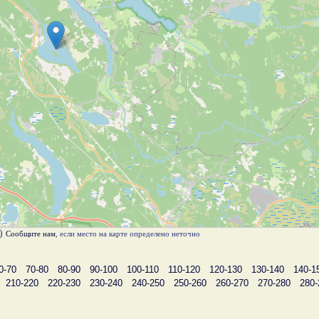
к)
Сообщите нам
, если место на карте определено неточно
0-70
70-80
80-90
90-100
100-110
110-120
120-130
130-140
140-1
210-220
220-230
230-240
240-250
250-260
260-270
270-280
280-