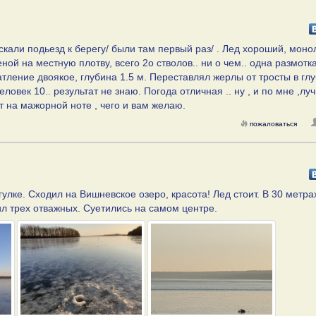
кали подьезд к берегу/ были там первый раз/ . Лед хороший, моно
ой на местную плотву, всего 2о стволов.. ни о чем.. одна размотк
атление двоякое, глубина 1.5 м. Переставлял жерлы от тросты в гл
еловек 10.. результат не знаю. Погода отличная .. ну , и по мне ,лу
т на мажорной ноте , чего и вам желаю.
пожаловаться
улке. Сходил на Вишневское озеро, красота! Лед стоит. В 30 метра
ил трех отважных. Суетились на самом центре.