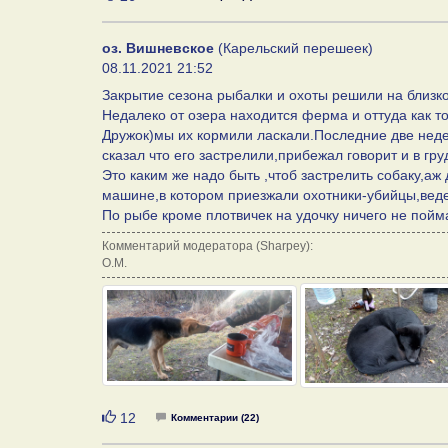
оз. Вишневское
(Карельский перешеек)
08.11.2021 21:52
Закрытие сезона рыбалки и охоты решили на близк
Недалеко от озера находится ферма и оттуда как т
Дружок)мы их кормили ласкали.Последние две неде
сказал что его застрелили,прибежал говорит и в гру
Это каким же надо быть ,чтоб застрелить собаку,а
машине,в котором приезжали охотники-убийцы,вед
По рыбе кроме плотвичек на удочку ничего не пойма
Комментарий модератора (Sharpey):
О.М.
Нравится
12
Комментарии (22)