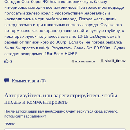
Сегодня Сев. берег ФЗ Были во вторник окунь блесну
игнорировал,сегодня все изменилось.При грамотном подходе
полосатый железо жрал с удовольствием,набегались и
насверлились на три рыбалки вперед. Погода жесть дикий
ветер,поземка и три шквальных снеговых заряда. Окушка это
не тормозило как не странно,главное найти нужную глубину, с
некоторых лунок получалось взять по 10-15 шт.Окунь самый
разный от пиписечного до 300гр. Если бы не погода рыбалка
была бы просто в кайф. Результаты Санек 5кг, Я9.500кг , Судак
сегодня рекордсмен 15кг Всем НХНЧ!
Нравится
vitalii_firsov
0
пожаловаться
Комментарии (0)
Авторизуйтесь или зарегистрируйтесь чтобы
писать и комментировать
После авторизации вам необходимо будет вернуться сюда вручную,
потом сайт вас запомнит
Логин: