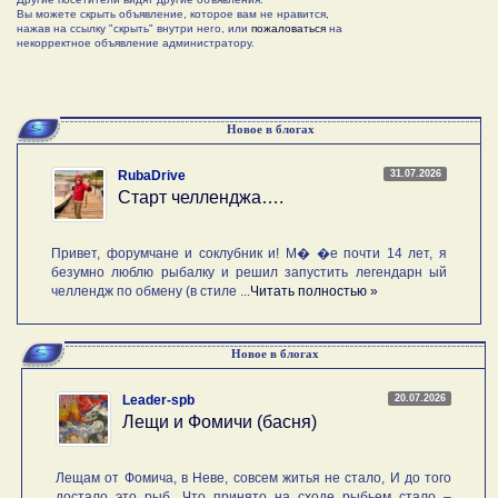
Вы можете скрыть объявление, которое вам не нравится,
нажав на ссылку "скрыть" внутри него, или
пожаловаться
на
некорректное объявление администратору.
Новое в блогах
31.07.2026
RubaDrive
Старт челленджа….
Привет, форумчане и соклубник и! М� �е почти 14 лет, я
безумно люблю рыбалку и решил запустить легендарн ый
челлендж по обмену (в стиле ...
Читать полностью »
Новое в блогах
20.07.2026
Leader-spb
Лещи и Фомичи (басня)
Лещам от Фомича, в Неве, совсем житья не стало, И до того
достало это рыб, Что принято на сходе рыбьем стало –