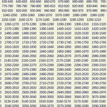
630-640
640-650
650-660
660-670
670-680
680-690
690-700
700-
770-780
780-790
790-800
800-810
810-820
820-830
830-840
840-
910-920
920-930
930-940
940-950
950-960
960-970
970-980
980-
1040-1050
1050-1060
1060-1070
1070-1080
1080-1090
1090-1100
1150-1160
1160-1170
1170-1180
1180-1190
1190-1200
1200-1210
0
1260-1270
1270-1280
1280-1290
1290-1300
1300-1310
1310-1320
0
1370-1380
1380-1390
1390-1400
1400-1410
1410-1420
1420-1430
0
1480-1490
1490-1500
1500-1510
1510-1520
1520-1530
1530-1540
0
1590-1600
1600-1610
1610-1620
1620-1630
1630-1640
1640-1650
0
1700-1710
1710-1720
1720-1730
1730-1740
1740-1750
1750-1760
0
1810-1820
1820-1830
1830-1840
1840-1850
1850-1860
1860-1870
0
1920-1930
1930-1940
1940-1950
1950-1960
1960-1970
1970-1980
0
2030-2040
2040-2050
2050-2060
2060-2070
2070-2080
2080-2090
0
2140-2150
2150-2160
2160-2170
2170-2180
2180-2190
2190-2200
0
2250-2260
2260-2270
2270-2280
2280-2290
2290-2300
2300-2310
0
2360-2370
2370-2380
2380-2390
2390-2400
2400-2410
2410-2420
0
2470-2480
2480-2490
2490-2500
2500-2510
2510-2520
2520-2530
0
2580-2590
2590-2600
2600-2610
2610-2620
2620-2630
2630-2640
0
2690-2700
2700-2710
2710-2720
2720-2730
2730-2740
2740-2750
0
2800-2810
2810-2820
2820-2830
2830-2840
2840-2850
2850-2860
0
2910-2920
2920-2930
2930-2940
2940-2950
2950-2960
2960-2970
0
3020-3030
3030-3040
3040-3050
3050-3060
3060-3070
3070-3080
0
3130-3140
3140-3150
3150-3160
3160-3170
3170-3180
3180-3190
0
3240-3250
3250-3260
3260-3270
3270-3280
3280-3290
3290-3300