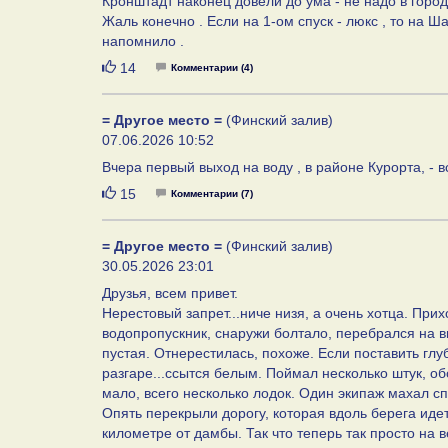
Кронштадт наконец довели до ума - не надо в город
Жаль конечно . Если на 1-ом спуск - люкс , то на Ш
напомнило .
Нравится
14
Комментарии (4)
= Другое место =
(Финский залив)
07.06.2026 10:52
Вчера первый выход на воду , в районе Курорта, - в
Нравится
15
Комментарии (7)
= Другое место =
(Финский залив)
30.05.2026 23:01
Друзья, всем привет.
Нерестовый запрет...ниче низя, а очень хотца. При
водопропускник, снаружи болтало, перебрался на вн
пустая. Отнерестилась, похоже. Если поставить глуб
разгаре...ссытся белым. Поймал несколько штук, обо
мало, всего несколько лодок. Один экипаж махал сп
Опять перекрыли дорогу, которая вдоль берега идет
километре от дамбы. Так что теперь так просто на 