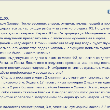
21:00.
ском Заливе. После весенних ельцов, окушков, плотвы, ершей и пр
ржаться за настоящую рыбку – за зачетного судака ФЗ. Но где ег
тория вдоль северного берега ФЗ от Сестрорецка до Молодежного в
ита надувными презервативами с японскими жужжалками в корме,
ачков – недомерков. В тихий июльский вечер над водой будет звуч
езмерного количества лодок с хапугами, алчущими поймать судака
ятии не было никакого желания.
ось выдвинуться на давно знакомые места ФЗ, за несколько десят
чки, за Пески. Ловил тоже с надувного презерватива, но под весл
ически несжимаемая жидкость. И вибрации от винтов жужжалок, може
 работа перфоратора у соседа за стеной.
. Сначала поставил в корму 2 спиннинга с отличными, многократно
примерно 3 м. Ходил с 17 часов с ними примерно 2 часа – ни одн
рно в 2 раза больше, чем в районе Репино – Ушково. Значит, надо 
, либо ставить тяжелые блесны. Я выбрал второй путь: достал из св
бристые колебалки с заглублением примерно до 6-ти метров. «Стар
-х малолеток амнистировал, 3-х, зачетных, суммарной массой 3,2 кг