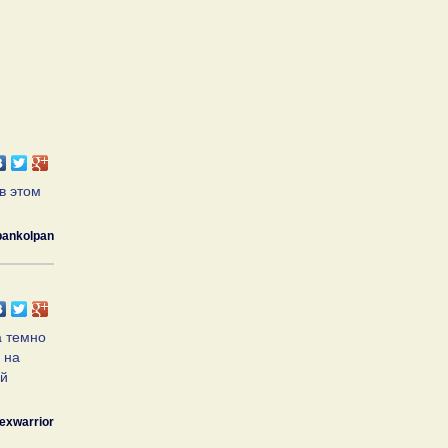
в этом
pankolpan
а темно
 на
ей
lexwarrior