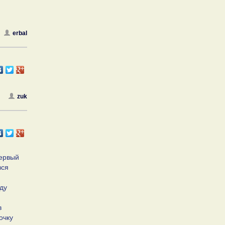
erbal
zuk
первый
вся
оду
в
очку