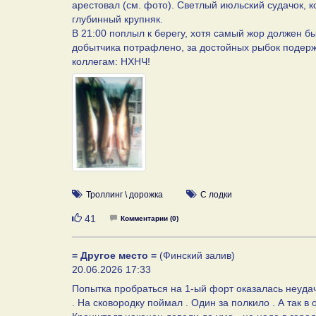
арестовал (см. фото). Светлый июльский судачок, к
глубинный крупняк.
В 21:00 поплыл к берегу, хотя самый жор должен бы
добытчика потрафлено, за достойных рыбок подержа
коллегам: НХНЧ!
Троллинг \ дорожка
С лодки
Нравится
41
Комментарии (0)
= Другое место =
(Финский залив)
20.06.2026 17:33
Попытка пробраться на 1-ый форт оказалась неудач
. На сковородку поймал . Один за полкило . А так в