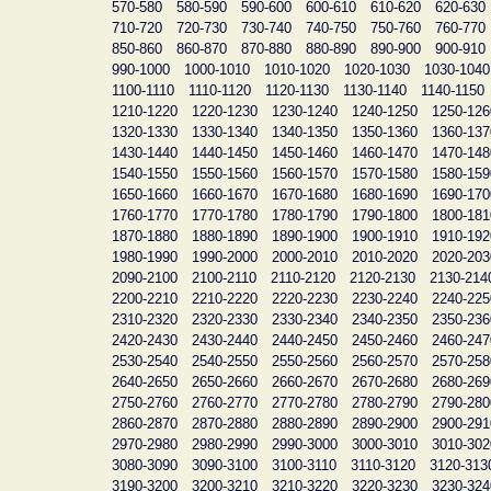
570-580
580-590
590-600
600-610
610-620
620-630
710-720
720-730
730-740
740-750
750-760
760-770
850-860
860-870
870-880
880-890
890-900
900-910
990-1000
1000-1010
1010-1020
1020-1030
1030-1040
1100-1110
1110-1120
1120-1130
1130-1140
1140-1150
1210-1220
1220-1230
1230-1240
1240-1250
1250-126
1320-1330
1330-1340
1340-1350
1350-1360
1360-137
1430-1440
1440-1450
1450-1460
1460-1470
1470-148
1540-1550
1550-1560
1560-1570
1570-1580
1580-159
1650-1660
1660-1670
1670-1680
1680-1690
1690-170
1760-1770
1770-1780
1780-1790
1790-1800
1800-181
1870-1880
1880-1890
1890-1900
1900-1910
1910-192
1980-1990
1990-2000
2000-2010
2010-2020
2020-203
2090-2100
2100-2110
2110-2120
2120-2130
2130-214
2200-2210
2210-2220
2220-2230
2230-2240
2240-225
2310-2320
2320-2330
2330-2340
2340-2350
2350-236
2420-2430
2430-2440
2440-2450
2450-2460
2460-247
2530-2540
2540-2550
2550-2560
2560-2570
2570-258
2640-2650
2650-2660
2660-2670
2670-2680
2680-269
2750-2760
2760-2770
2770-2780
2780-2790
2790-280
2860-2870
2870-2880
2880-2890
2890-2900
2900-291
2970-2980
2980-2990
2990-3000
3000-3010
3010-302
3080-3090
3090-3100
3100-3110
3110-3120
3120-313
3190-3200
3200-3210
3210-3220
3220-3230
3230-324