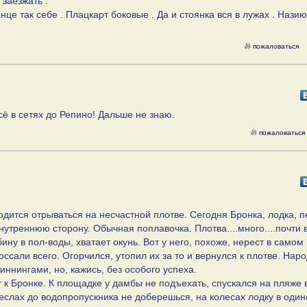
 заезжать .
анце так себе . Плацкарт боковые . Да и стоянка вся в лужах . Назию
пожаловаться
сё в сетях до Репино! Дальше не знаю.
пожаловаться
ходится отрываться на несчастной плотве. Сегодня Бронка, лодка, 
утреннюю сторону. Обычная поплавочка. Плотва....много....почти 
ину в пол-воды, хватает окунь. Вот у него, похоже, нерест в самом
ссали всего. Огорчился, утопил их за то и вернулся к плотве. Нар
иннингами, но, кажись, без особого успеха.
 к Бронке. К площадке у дамбы не подъехать, спускался на пляже 
веслах до водопропускника не доберешься, на колесах лодку в один