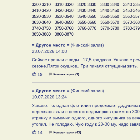
3300-3310
3310-3320
3320-3330
3330-3340
3340-335
3410-3420
3420-3430
3430-3440
3440-3450
3450-346
3520-3530
3530-3540
3540-3550
3550-3560
3560-357
3630-3640
3640-3650
3650-3660
3660-3670
3670-368
3740-3750
3750-3760
3760-3770
3770-3780
3780-379
3850-3860
3860-3870
= Другое место =
(Финский залив)
23.07.2026 14:08
Сейчас пришли с воды...17,5 градусов. Ушково с реч
сезоне.Пяток окушков...Три пикаля отпущены жить.
Нравится
19
Комментарии (3)
= Другое место =
(Финский залив)
10.07.2026 13:24
Ушково. Голодная флотилия продолжает додушивать
перекладывали с десяток недомерков грамм по 300-4
утрянку и вымучил одного, одного килушника за веч
утопил. Не голодаю. Чую году к 29-30 му, надо зав
Нравится
14
Комментарии (43)