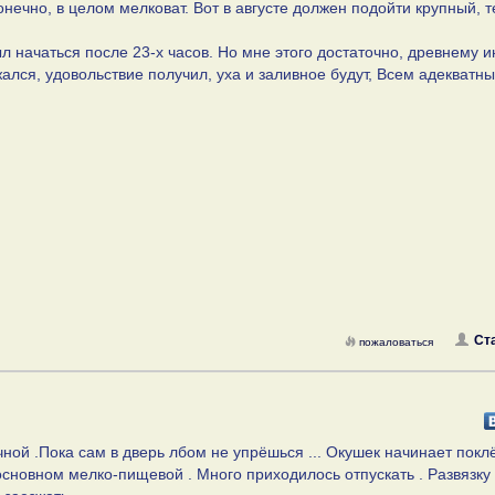
онечно, в целом мелковат. Вот в августе должен подойти крупный, 
л начаться после 23-х часов. Но мне этого достаточно, древнему и
лся, удовольствие получил, уха и заливное будут, Всем адекватн
Ст
пожаловаться
ной .Пока сам в дверь лбом не упрёшься ... Окушек начинает покл
 основном мелко-пищевой . Много приходилось отпускать . Развязку