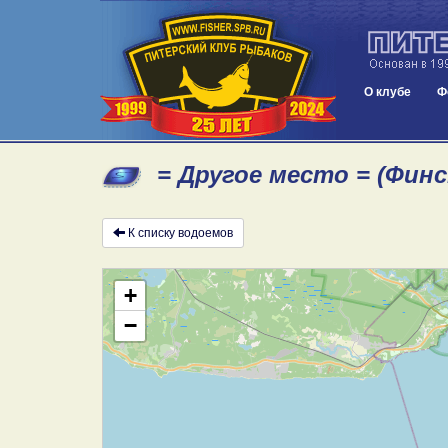
О клубе
Ф
= Другое место = (Финс
К списку водоемов
+
−