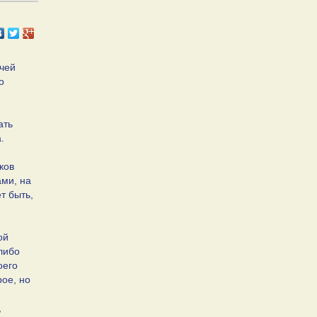
очей
о
ать
.
ков
ами, на
т быть,
ой
либо
оего
ое, но
,