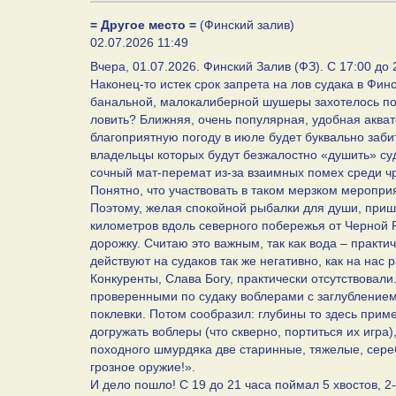
= Другое место =
(Финский залив)
02.07.2026 11:49
Вчера, 01.07.2026. Финский Залив (ФЗ). С 17:00 до 
Наконец-то истек срок запрета на лов судака в Фин
банальной, малокалиберной шушеры захотелось поде
ловить? Ближняя, очень популярная, удобная аква
благоприятную погоду в июле будет буквально заб
владельцы которых будут безжалостно «душить» суд
сочный мат-перемат из-за взаимных помех среди чр
Понятно, что участвовать в таком мерзком меропри
Поэтому, желая спокойной рыбалки для души, пришл
километров вдоль северного побережья от Черной Ре
дорожку. Считаю это важным, так как вода – практ
действуют на судаков так же негативно, как на нас
Конкуренты, Слава Богу, практически отсутствовали
проверенными по судаку воблерами с заглублением 
поклевки. Потом сообразил: глубины то здесь приме
догружать воблеры (что скверно, портиться их игра)
походного шмурдяка две старинные, тяжелые, сере
грозное оружие!».
И дело пошло! С 19 до 21 часа поймал 5 хвостов, 2