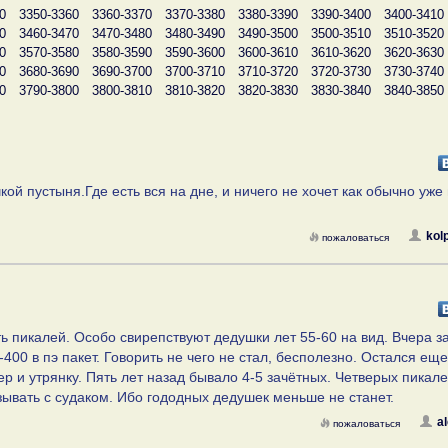
0
3350-3360
3360-3370
3370-3380
3380-3390
3390-3400
3400-3410
0
3460-3470
3470-3480
3480-3490
3490-3500
3500-3510
3510-3520
0
3570-3580
3580-3590
3590-3600
3600-3610
3610-3620
3620-3630
0
3680-3690
3690-3700
3700-3710
3710-3720
3720-3730
3730-3740
0
3790-3800
3800-3810
3810-3820
3820-3830
3830-3840
3840-3850
кой пустыня.Где есть вся на дне, и ничего не хочет как обычно уже 
kol
пожаловаться
 пикалей. Особо свирепствуют дедушки лет 55-60 на вид. Вчера з
00 в пэ пакет. Говорить не чего не стал, бесполезно. Остался еще
ер и утрянку. Пять лет назад бывало 4-5 зачётных. Четверых пикал
язывать с судаком. Ибо гододных дедушек меньше не станет.
a
пожаловаться