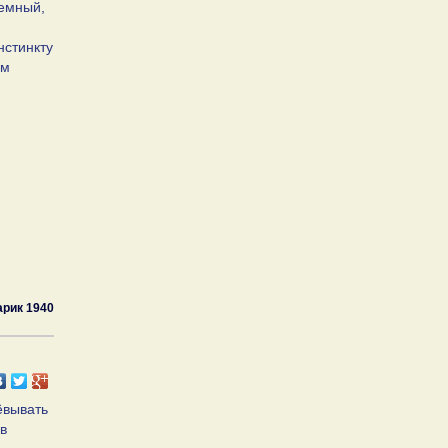
темный,
нстинкту
ым
арик 1940
ёвывать
 в