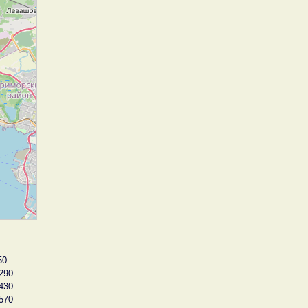
50
290
430
570