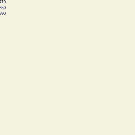
710
850
990