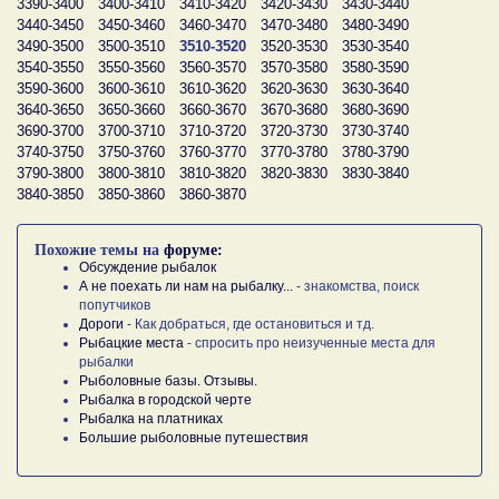
3390-3400
3400-3410
3410-3420
3420-3430
3430-3440
3440-3450
3450-3460
3460-3470
3470-3480
3480-3490
3490-3500
3500-3510
3510-3520
3520-3530
3530-3540
3540-3550
3550-3560
3560-3570
3570-3580
3580-3590
3590-3600
3600-3610
3610-3620
3620-3630
3630-3640
3640-3650
3650-3660
3660-3670
3670-3680
3680-3690
3690-3700
3700-3710
3710-3720
3720-3730
3730-3740
3740-3750
3750-3760
3760-3770
3770-3780
3780-3790
3790-3800
3800-3810
3810-3820
3820-3830
3830-3840
3840-3850
3850-3860
3860-3870
Похожие темы на
форуме:
Обсуждение рыбалок
А не поехать ли нам на рыбалку...
- знакомства, поиск
попутчиков
Дороги
- Как добраться, где остановиться и тд.
Рыбацкие места
- спросить про неизученные места для
рыбалки
Рыболовные базы. Отзывы.
Рыбалка в городской черте
Рыбалка на платниках
Большие рыболовные путешествия