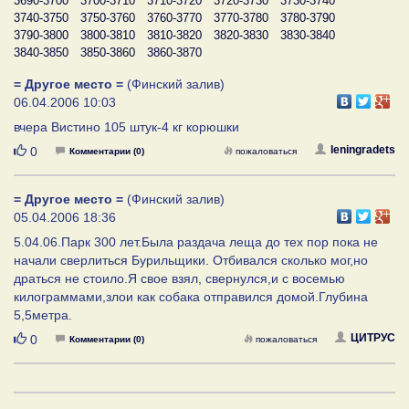
3690-3700
3700-3710
3710-3720
3720-3730
3730-3740
3740-3750
3750-3760
3760-3770
3770-3780
3780-3790
3790-3800
3800-3810
3810-3820
3820-3830
3830-3840
3840-3850
3850-3860
3860-3870
= Другое место =
(Финский залив)
06.04.2006 10:03
вчера Вистино 105 штук-4 кг корюшки
Нравится
leningradets
0
Комментарии (0)
пожаловаться
= Другое место =
(Финский залив)
05.04.2006 18:36
5.04.06.Парк 300 лет.Была раздача леща до тех пор пока не
начали сверлиться Бурильщики. Отбивался сколько мог,но
драться не стоило.Я свое взял, свернулся,и с восемью
килограммами,злои как собака отправился домой.Глубина
5,5метра.
Нравится
ЦИТРУС
0
Комментарии (0)
пожаловаться