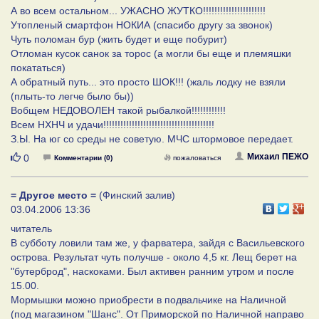
А во всем остальном... УЖАСНО ЖУТКО!!!!!!!!!!!!!!!!!!!!!!
Утопленый смартфон НОКИА (спасибо другу за звонок)
Чуть поломан бур (жить будет и еще побурит)
Отломан кусок санок за торос (а могли бы еще и племяшки
покататься)
А обратный путь... это просто ШОК!!! (жаль лодку не взяли
(плыть-то легче было бы))
Вобщем НЕДОВОЛЕН такой рыбалкой!!!!!!!!!!!!
Всем НХНЧ и удачи!!!!!!!!!!!!!!!!!!!!!!!!!!!!!!!!!!!!!!!
З.Ы. На юг со среды не советую. МЧС штормовое передает.
Нравится
Михаил ПЕЖО
0
Комментарии (0)
пожаловаться
= Другое место =
(Финский залив)
03.04.2006 13:36
читатель
В субботу ловили там же, у фарватера, зайдя с Васильевского
острова. Результат чуть получше - около 4,5 кг. Лещ берет на
"бутерброд", наскоками. Был активен ранним утром и после
15.00.
Мормышки можно приобрести в подвальчике на Наличной
(под магазином "Шанс". От Приморской по Наличной направо