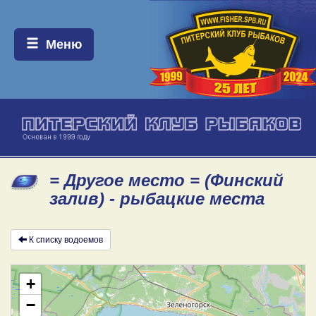
Меню:
Меню
= Другое место = (Финский
залив) - рыбацкие места
К списку водоемов
+
−