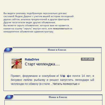
Вы видите рекламу, подобранную персонально для вас
системой Яндекс.Директ с учетом вашей истории посещений
других сайтов, анализа предпочтений и других факторов.
Другие посетители видят другие объявления.
Вы можете скрыть объявление, которое вам не нравится,
нажав на ссылку "скрыть" внутри него, или
пожаловаться
на
некорректное объявление администратору.
Новое в блогах
31.07.2026
RubaDrive
Старт челленджа….
Привет, форумчане и соклубник и! М� �е почти 14 лет, я
безумно люблю рыбалку и решил запустить легендарн ый
челлендж по обмену (в стиле ...
Читать полностью »
Новое в блогах