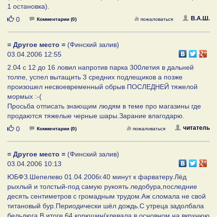
1 остановка).
Нравится
В.А.Ш.
0
Комментарии (0)
пожаловаться
= Другое место =
(Финский залив)
03.04.2006 12:55
2.04 с 12 до 16 ловил напротив парка 300летия в дальней
толпе, успел вытащить 3 средних подлещиков а позже
произошел несвоевременный обрыв ПОСЛЕДНЕЙ тяжелой
мормых :-(
Просьба отписать знающим людям в теме про магазины где
продаются тяжелые черные шары.Зарание влагодарю.
Нравится
читатель
0
Комментарии (0)
пожаловаться
= Другое место =
(Финский залив)
03.04.2006 10:13
ЮБФЗ.Шепелево 01.04.2006г.40 минут к фарватеру.Лёд
рыхлый и толстый-под самую рукоять ледобура,последние
десять сентиметров с громадным трудом.Аж сломала не свой
титановый бур.Периодически шёл дождь.С утреца задолбала
бельдюга.В итоге 64 корюшин(клевала в основном на вкрхнюю