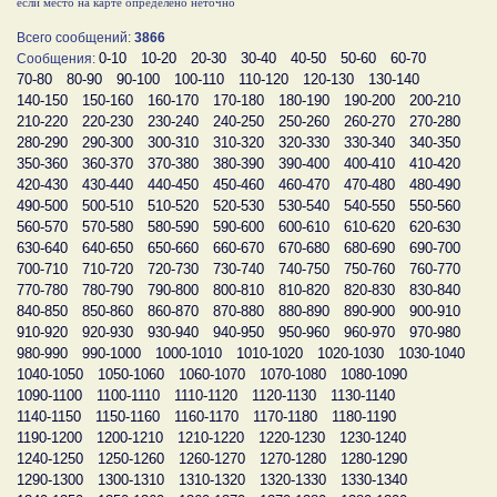
если место на карте определено неточно
Всего сообщений:
3866
0-10
10-20
20-30
30-40
40-50
50-60
60-70
Сообщения:
70-80
80-90
90-100
100-110
110-120
120-130
130-140
140-150
150-160
160-170
170-180
180-190
190-200
200-210
210-220
220-230
230-240
240-250
250-260
260-270
270-280
280-290
290-300
300-310
310-320
320-330
330-340
340-350
350-360
360-370
370-380
380-390
390-400
400-410
410-420
420-430
430-440
440-450
450-460
460-470
470-480
480-490
490-500
500-510
510-520
520-530
530-540
540-550
550-560
560-570
570-580
580-590
590-600
600-610
610-620
620-630
630-640
640-650
650-660
660-670
670-680
680-690
690-700
700-710
710-720
720-730
730-740
740-750
750-760
760-770
770-780
780-790
790-800
800-810
810-820
820-830
830-840
840-850
850-860
860-870
870-880
880-890
890-900
900-910
910-920
920-930
930-940
940-950
950-960
960-970
970-980
980-990
990-1000
1000-1010
1010-1020
1020-1030
1030-1040
1040-1050
1050-1060
1060-1070
1070-1080
1080-1090
1090-1100
1100-1110
1110-1120
1120-1130
1130-1140
1140-1150
1150-1160
1160-1170
1170-1180
1180-1190
1190-1200
1200-1210
1210-1220
1220-1230
1230-1240
1240-1250
1250-1260
1260-1270
1270-1280
1280-1290
1290-1300
1300-1310
1310-1320
1320-1330
1330-1340