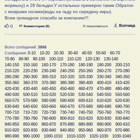
мормыху) и 28 бельдюг.У остальных примерно также.Обратно
с мокрыми ногами(воды на льду по середину икры).
Всем громадное спасибо за компанию!!!
Нравится
Волчица
0
Комментарии (0)
пожаловаться
Всего сообщений:
3866
0-10
10-20
20-30
30-40
40-50
50-60
60-70
Сообщения:
70-80
80-90
90-100
100-110
110-120
120-130
130-140
140-150
150-160
160-170
170-180
180-190
190-200
200-210
210-220
220-230
230-240
240-250
250-260
260-270
270-280
280-290
290-300
300-310
310-320
320-330
330-340
340-350
350-360
360-370
370-380
380-390
390-400
400-410
410-420
420-430
430-440
440-450
450-460
460-470
470-480
480-490
490-500
500-510
510-520
520-530
530-540
540-550
550-560
560-570
570-580
580-590
590-600
600-610
610-620
620-630
630-640
640-650
650-660
660-670
670-680
680-690
690-700
700-710
710-720
720-730
730-740
740-750
750-760
760-770
770-780
780-790
790-800
800-810
810-820
820-830
830-840
840-850
850-860
860-870
870-880
880-890
890-900
900-910
910-920
920-930
930-940
940-950
950-960
960-970
970-980
980-990
990-1000
1000-1010
1010-1020
1020-1030
1030-1040