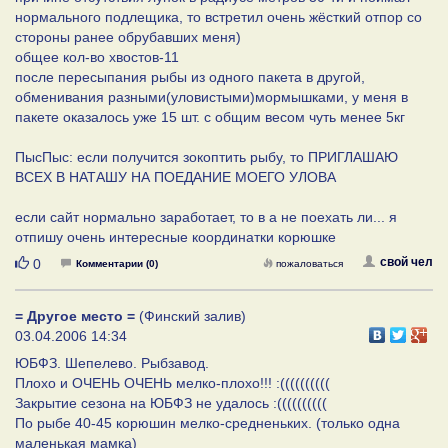
нормального подлещика, то встретил очень жёсткий отпор со
стороны ранее обрубавших меня)
общее кол-во хвостов-11
после пересыпания рыбы из одного пакета в другой,
обменивания разными(уловистыми)мормышками, у меня в
пакете оказалось уже 15 шт. с общим весом чуть менее 5кг
ПысПыс: если получится зокоптить рыбу, то ПРИГЛАШАЮ
ВСЕХ В НАТАШУ НА ПОЕДАНИЕ МОЕГО УЛОВА
если сайт нормально заработает, то в а не поехать ли... я
отпишу очень интересные координатки корюшке
Нравится
свой чел
0
Комментарии (0)
пожаловаться
= Другое место =
(Финский залив)
03.04.2006 14:34
ЮБФЗ. Шепелево. Рыбзавод.
Плохо и ОЧЕНЬ ОЧЕНЬ мелко-плохо!!! :((((((((((
Закрытие сезона на ЮБФЗ не удалось :((((((((((
По рыбе 40-45 корюшин мелко-средненьких. (только одна
маленькая мамка)