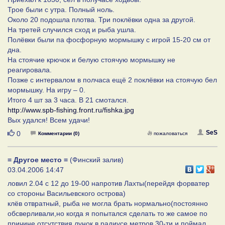
Трое были с утра. Полный ноль.
Около 20 подошла плотва. Три поклёвки одна за другой.
На третей случился сход и рыба ушла.
Полёвки были па фосфорную мормышку с игрой 15-20 см от
дна.
На стоячие крючок и белую стоячую мормышку не
реагировала.
Позже с интервалом в полчаса ещё 2 поклёвки на стоячую бел
мормышку. На игру – 0.
Итого 4 шт за 3 часа. В 21 смотался.
http://www.spb-fishing.front.ru/fishka.jpg
Вых удался! Всем удачи!
Нравится
SeS
0
Комментарии (0)
пожаловаться
= Другое место =
(Финский залив)
03.04.2006 14:47
ловил 2.04 с 12 до 19-00 напротив Лахты(перейдя форватер
со стороны Васильевского острова)
клёв отвратный, рыба не могла брать нормально(постоянно
обсверливали,но когда я попытался сделать то же самое по
причине отсутствия лунок в радиусе метров 30-ти и поймал