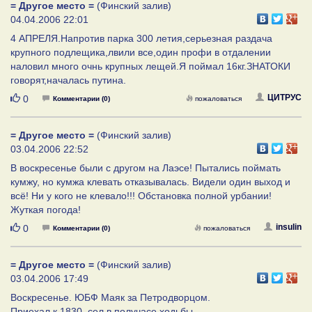
= Другое место =
(Финский залив)
04.04.2006 22:01
4 АПРЕЛЯ.Напротив парка 300 летия,серьезная раздача
крупного подлещика,лвили все,один профи в отдалении
наловил много очнь крупных лещей.Я поймал 16кг.ЗНАТОКИ
говорят,началась путина.
Нравится
ЦИТРУС
0
Комментарии (0)
пожаловаться
= Другое место =
(Финский залив)
03.04.2006 22:52
В воскресенье были с другом на Лаэсе! Пытались поймать
кумжу, но кумжа клевать отказывалась. Видели один выход и
всё! Ни у кого не клевало!!! Обстановка полной урбании!
Жуткая погода!
Нравится
insulin
0
Комментарии (0)
пожаловаться
= Другое место =
(Финский залив)
03.04.2006 17:49
Воскресенье. ЮБФ Маяк за Петродворцом.
Приехал к 1830, сел в получасе ходьбы.