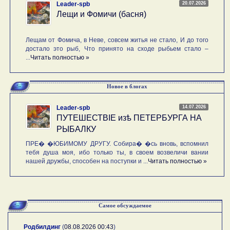
20.07.2026
Leader-spb
Лещи и Фомичи (басня)
Лещам от Фомича, в Неве, совсем житья не стало, И до того
достало это рыб, Что принято на сходе рыбьем стало –
...
Читать полностью »
Новое в блогах
14.07.2026
Leader-spb
ПУТЕШЕСТВIE изѣ ПЕТЕРБУРГА НА
РЫБАЛКУ
ПРЕ� �ЮБИМОМУ ДРУГУ. Собира� �сь вновь, вспомнил
тебя душа моя, ибо только ты, в своем возвеличи вании
нашей дружбы, способен на поступки и ...
Читать полностью »
Самое обсуждаемое
Родбилдинг
(
08.08.2026 00:43
)