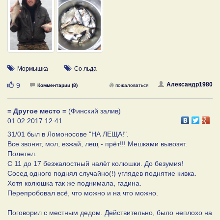
Мормышка
Со льда
Нравится
Александр1980
9
Комментарии (8)
пожаловаться
= Другое место =
(Финский залив)
01.02.2017 12:41
31/01 был в Ломоносове "НА ЛЕЩА!".
Все звонят, мол, езжай, лещ - прёт!!! Мешками вывозят.
Полетел.
С 11 до 17 безжалостный налёт колюшки. До безумия!
Сосед одного поднял случайно(!) углядев поднятие кивка.
Хотя колюшка так же поднимала, гадина.
Перепробовал всё, что можно и на что можно.
Поговорил с местным дедом. Действительно, было неплохо на