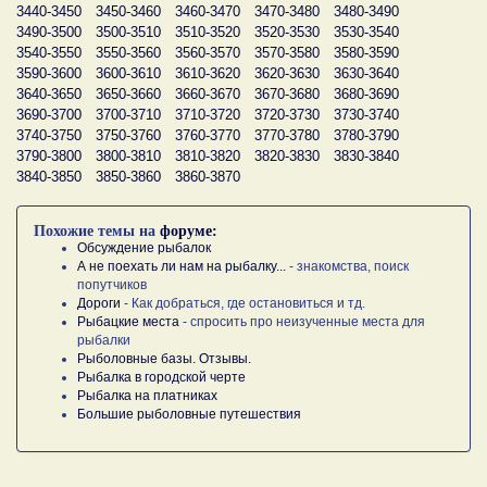
3440-3450
3450-3460
3460-3470
3470-3480
3480-3490
3490-3500
3500-3510
3510-3520
3520-3530
3530-3540
3540-3550
3550-3560
3560-3570
3570-3580
3580-3590
3590-3600
3600-3610
3610-3620
3620-3630
3630-3640
3640-3650
3650-3660
3660-3670
3670-3680
3680-3690
3690-3700
3700-3710
3710-3720
3720-3730
3730-3740
3740-3750
3750-3760
3760-3770
3770-3780
3780-3790
3790-3800
3800-3810
3810-3820
3820-3830
3830-3840
3840-3850
3850-3860
3860-3870
Похожие темы на
форуме:
Обсуждение рыбалок
А не поехать ли нам на рыбалку...
- знакомства, поиск
попутчиков
Дороги
- Как добраться, где остановиться и тд.
Рыбацкие места
- спросить про неизученные места для
рыбалки
Рыболовные базы. Отзывы.
Рыбалка в городской черте
Рыбалка на платниках
Большие рыболовные путешествия