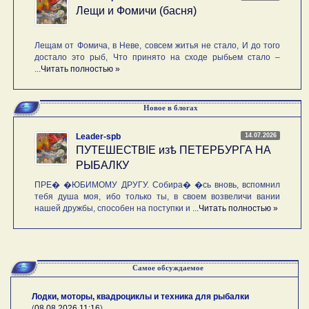
Лещи и Фомичи (басня)
Лещам от Фомича, в Неве, совсем житья не стало, И до того
достало это рыб, Что принято на сходе рыбьем стало –
...
Читать полностью »
Новое в блогах
14.07.2026
Leader-spb
ПУТЕШЕСТВIE изѣ ПЕТЕРБУРГА НА
РЫБАЛКУ
ПРЕ� �ЮБИМОМУ ДРУГУ. Собира� �сь вновь, вспомнил
тебя душа моя, ибо только ты, в своем возвеличи вании
нашей дружбы, способен на поступки и ...
Читать полностью »
Самое обсуждаемое
Лодки, моторы, квадроциклы и техника для рыбалки
(
08.08.2026 11:16
)