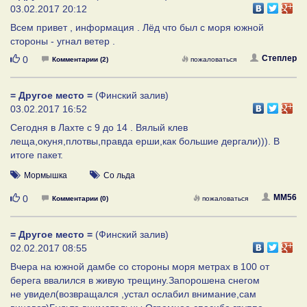
03.02.2017 20:12
Всем привет , информация . Лёд что был с моря южной
стороны - угнал ветер .
Нравится
Степлер
0
Комментарии (2)
пожаловаться
= Другое место =
(Финский залив)
03.02.2017 16:52
Сегодня в Лахте с 9 до 14 . Вялый клев
леща,окуня,плотвы,правда ерши,как большие дергали))). В
итоге пакет.
Мормышка
Со льда
Нравится
MM56
0
Комментарии (0)
пожаловаться
= Другое место =
(Финский залив)
02.02.2017 08:55
Вчера на южной дамбе со стороны моря метрах в 100 от
берега ввалился в живую трещину.Запорошена снегом
не увидел(возвращался ,устал ослабил внимание,сам