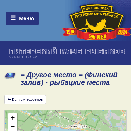
Меню:
Меню
= Другое место = (Финский
залив) - рыбацкие места
К списку водоемов
+
−