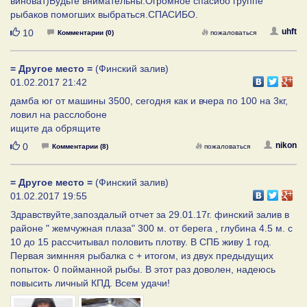
виноват)Будьте внимательны.Огромное спасибо группе
рыбаков помогших выбраться.СПАСИБО.
Нравится
uhft
10
Комментарии (0)
пожаловаться
= Другое место =
(Финский залив)
01.02.2017 21:42
дамба юг от машины 3500, сегодня как и вчера по 100 на 3кг,
ловил на расслобоне
ищите да обрящите
Нравится
nikon
0
Комментарии (8)
пожаловаться
= Другое место =
(Финский залив)
01.02.2017 19:55
Здравствуйте,запоздалый отчет за 29.01.17г. финский залив в
районе " жемчужная плаза" 300 м. от берега , глубина 4.5 м. с
10 до 15 рассчитывал половить плотву. В СПБ живу 1 год.
Первая зимнняя рыбалка с + итогом, из двух предыдущих
попыток- 0 пойманной рыбы. В этот раз доволен, надеюсь
повысить личный КПД. Всем удачи!