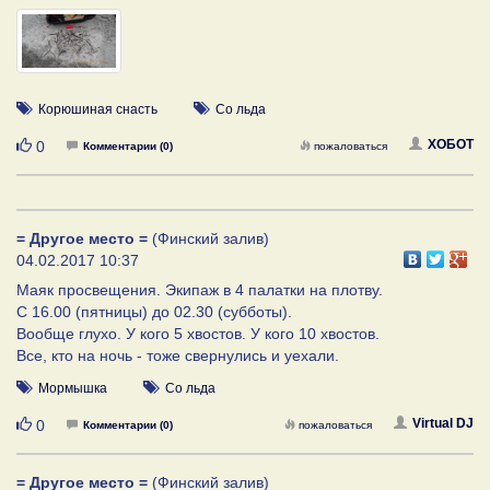
Корюшиная снасть
Со льда
Нравится
ХОБОТ
0
Комментарии (0)
пожаловаться
= Другое место =
(Финский залив)
04.02.2017 10:37
Маяк просвещения. Экипаж в 4 палатки на плотву.
С 16.00 (пятницы) до 02.30 (субботы).
Вообще глухо. У кого 5 хвостов. У кого 10 хвостов.
Все, кто на ночь - тоже свернулись и уехали.
Мормышка
Со льда
Нравится
Virtual DJ
0
Комментарии (0)
пожаловаться
= Другое место =
(Финский залив)