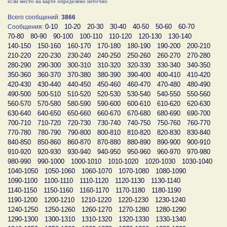
если место на карте определено неточно
Всего сообщений:
3866
0-10
10-20
20-30
30-40
40-50
50-60
60-70
Сообщения:
70-80
80-90
90-100
100-110
110-120
120-130
130-140
140-150
150-160
160-170
170-180
180-190
190-200
200-210
210-220
220-230
230-240
240-250
250-260
260-270
270-280
280-290
290-300
300-310
310-320
320-330
330-340
340-350
350-360
360-370
370-380
380-390
390-400
400-410
410-420
420-430
430-440
440-450
450-460
460-470
470-480
480-490
490-500
500-510
510-520
520-530
530-540
540-550
550-560
560-570
570-580
580-590
590-600
600-610
610-620
620-630
630-640
640-650
650-660
660-670
670-680
680-690
690-700
700-710
710-720
720-730
730-740
740-750
750-760
760-770
770-780
780-790
790-800
800-810
810-820
820-830
830-840
840-850
850-860
860-870
870-880
880-890
890-900
900-910
910-920
920-930
930-940
940-950
950-960
960-970
970-980
980-990
990-1000
1000-1010
1010-1020
1020-1030
1030-1040
1040-1050
1050-1060
1060-1070
1070-1080
1080-1090
1090-1100
1100-1110
1110-1120
1120-1130
1130-1140
1140-1150
1150-1160
1160-1170
1170-1180
1180-1190
1190-1200
1200-1210
1210-1220
1220-1230
1230-1240
1240-1250
1250-1260
1260-1270
1270-1280
1280-1290
1290-1300
1300-1310
1310-1320
1320-1330
1330-1340