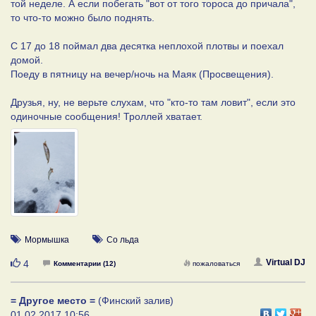
той неделе. А если побегать "вот от того тороса до причала",
то что-то можно было поднять.
С 17 до 18 поймал два десятка неплохой плотвы и поехал
домой.
Поеду в пятницу на вечер/ночь на Маяк (Просвещения).
Друзья, ну, не верьте слухам, что "кто-то там ловит", если это
одиночные сообщения! Троллей хватает.
Мормышка
Со льда
Нравится
Virtual DJ
4
Комментарии (12)
пожаловаться
= Другое место =
(Финский залив)
01.02.2017 10:56