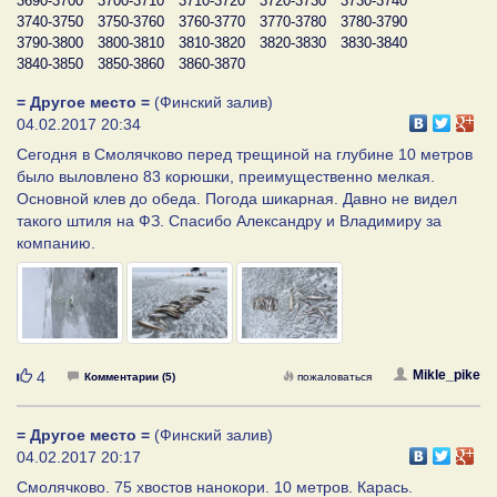
3690-3700
3700-3710
3710-3720
3720-3730
3730-3740
3740-3750
3750-3760
3760-3770
3770-3780
3780-3790
3790-3800
3800-3810
3810-3820
3820-3830
3830-3840
3840-3850
3850-3860
3860-3870
= Другое место =
(Финский залив)
04.02.2017 20:34
Сегодня в Смолячково перед трещиной на глубине 10 метров
было выловлено 83 корюшки, преимущественно мелкая.
Основной клев до обеда. Погода шикарная. Давно не видел
такого штиля на ФЗ. Спасибо Александру и Владимиру за
компанию.
Нравится
Mikle_pike
4
Комментарии (5)
пожаловаться
= Другое место =
(Финский залив)
04.02.2017 20:17
Смолячково. 75 хвостов нанокори. 10 метров. Карась.