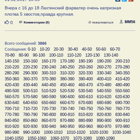
Вчера с 16 до 18 Лахтинский фарватер очень капризная
плотва 5 хвостов,правда крупная.
Нравится
MM56
0
Комментарии (0)
пожаловаться
Всего сообщений:
3866
0-10
10-20
20-30
30-40
40-50
50-60
60-70
Сообщения:
70-80
80-90
90-100
100-110
110-120
120-130
130-140
140-150
150-160
160-170
170-180
180-190
190-200
200-210
210-220
220-230
230-240
240-250
250-260
260-270
270-280
280-290
290-300
300-310
310-320
320-330
330-340
340-350
350-360
360-370
370-380
380-390
390-400
400-410
410-420
420-430
430-440
440-450
450-460
460-470
470-480
480-490
490-500
500-510
510-520
520-530
530-540
540-550
550-560
560-570
570-580
580-590
590-600
600-610
610-620
620-630
630-640
640-650
650-660
660-670
670-680
680-690
690-700
700-710
710-720
720-730
730-740
740-750
750-760
760-770
770-780
780-790
790-800
800-810
810-820
820-830
830-840
840-850
850-860
860-870
870-880
880-890
890-900
900-910
910-920
920-930
930-940
940-950
950-960
960-970
970-980
980-990
990-1000
1000-1010
1010-1020
1020-1030
1030-1040
1040-1050
1050-1060
1060-1070
1070-1080
1080-1090