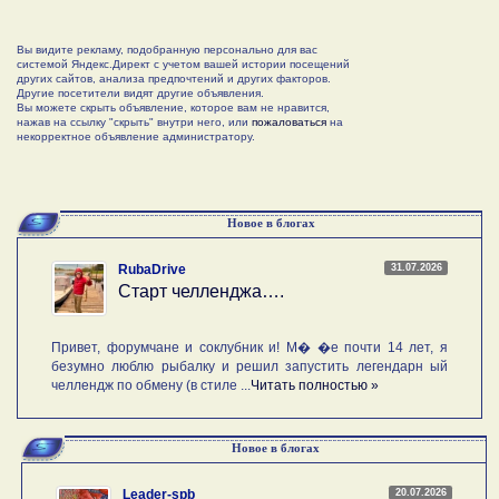
Вы видите рекламу, подобранную персонально для вас
системой Яндекс.Директ с учетом вашей истории посещений
других сайтов, анализа предпочтений и других факторов.
Другие посетители видят другие объявления.
Вы можете скрыть объявление, которое вам не нравится,
нажав на ссылку "скрыть" внутри него, или
пожаловаться
на
некорректное объявление администратору.
Новое в блогах
31.07.2026
RubaDrive
Старт челленджа….
Привет, форумчане и соклубник и! М� �е почти 14 лет, я
безумно люблю рыбалку и решил запустить легендарн ый
челлендж по обмену (в стиле ...
Читать полностью »
Новое в блогах
20.07.2026
Leader-spb