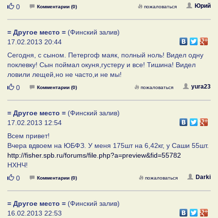
Нравится
Юрий
0
Комментарии (0)
пожаловаться
= Другое место =
(Финский залив)
17.02.2013 20:44
Сегодня, с сыном. Петергоф маяк, полный ноль! Видел одну
поклевку! Сын поймал окуня,густеру и все! Тишина! Видел
ловили лещей,но не часто,и не мы!
Нравится
yura23
0
Комментарии (0)
пожаловаться
= Другое место =
(Финский залив)
17.02.2013 12:54
Всем привет!
Вчера вдвоем на ЮБФЗ. У меня 175шт на 6,42кг, у Саши 55шт.
http://fisher.spb.ru/forums/file.php?a=preview&fid=55782
НХНЧ!
Нравится
Darki
0
Комментарии (0)
пожаловаться
= Другое место =
(Финский залив)
16.02.2013 22:53