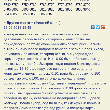
3690-3700
3700-3710
3710-3720
3720-3730
3730-3740
3740-3750
3750-3760
3760-3770
3770-3780
3780-3790
3790-3800
3800-3810
3810-3820
3820-3830
3830-3840
3840-3850
3850-3860
3860-3870
= Другое место =
(Финский залив)
18.02.2013 19:48
в воскресенье соответствии с устоявшимся высоким
давлением рассчитывать на хороший клев плотвы не
приходилось. поэтому чтобы минимизировать риски, в 9-30-
вышли в Ломоносове напротив вокзала в залив. Через 3 часа,
не увидев и поклевки, товарищ отбыл, а я упорно ждал,
кормив лунки, своего часа. И к 16-00 был небольшой выход
плотвы минут на 40 с 2метров, когда поднял 8 плотвушек и
потом до 18-30 еще пару, все на тесто и все со дна на
мормышку с кивком на леску 0,10, пара была грамм по 150
остальные около 100, но зато до дома час а уловы
сопоставимы с некоторыми "дальними кордонами", что в итоге
повысило настроение, В итоге домой 1100 гр-на жареху,а в
ближайшем окружении "таким" успехом отметилась пара
соседей на двоих, остальные не подобрали снасть и драли
колючку. Погода супер, лед по шнек, как дежурный вариант
февраля Ломоносов всегда под рукой, а впереди март и