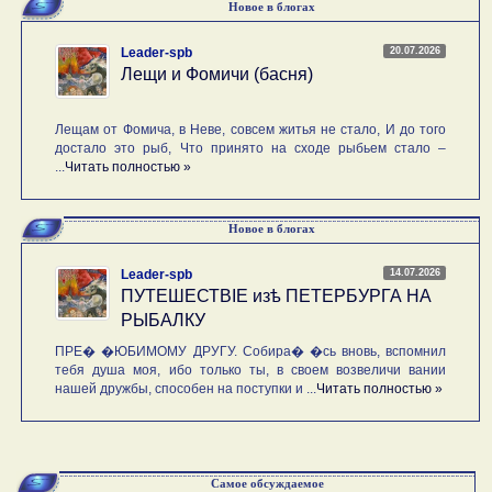
Новое в блогах
20.07.2026
Leader-spb
Лещи и Фомичи (басня)
Лещам от Фомича, в Неве, совсем житья не стало, И до того
достало это рыб, Что принято на сходе рыбьем стало –
...
Читать полностью »
Новое в блогах
14.07.2026
Leader-spb
ПУТЕШЕСТВIE изѣ ПЕТЕРБУРГА НА
РЫБАЛКУ
ПРЕ� �ЮБИМОМУ ДРУГУ. Собира� �сь вновь, вспомнил
тебя душа моя, ибо только ты, в своем возвеличи вании
нашей дружбы, способен на поступки и ...
Читать полностью »
Самое обсуждаемое