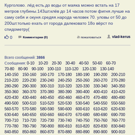
Курголово. лёд есть.до воды от маяка можно встать на 17
метров глубины.143шт.клёв до 14 часов потом фигня.лучше на
саму себя и окуня.средяя.народа человек 70. уловы от 50 до
200шт.только ехать от города далековато 18о вёрст по
спидометру(
Нравится
vlad-kerus
0
Комментарии (0)
пожаловаться
Всего сообщений:
3866
0-10
10-20
20-30
30-40
40-50
50-60
60-70
Сообщения:
70-80
80-90
90-100
100-110
110-120
120-130
130-140
140-150
150-160
160-170
170-180
180-190
190-200
200-210
210-220
220-230
230-240
240-250
250-260
260-270
270-280
280-290
290-300
300-310
310-320
320-330
330-340
340-350
350-360
360-370
370-380
380-390
390-400
400-410
410-420
420-430
430-440
440-450
450-460
460-470
470-480
480-490
490-500
500-510
510-520
520-530
530-540
540-550
550-560
560-570
570-580
580-590
590-600
600-610
610-620
620-630
630-640
640-650
650-660
660-670
670-680
680-690
690-700
700-710
710-720
720-730
730-740
740-750
750-760
760-770
770-780
780-790
790-800
800-810
810-820
820-830
830-840
840-850
850-860
860-870
870-880
880-890
890-900
900-910