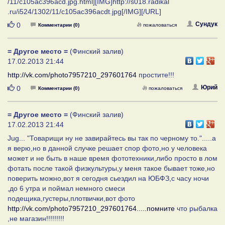
/11/c105ac396acd.jpg.html][IMG]http://s018.radikal
.ru/i524/1302/11/c105ac396acdt.jpg[/IMG][/URL]
Нравится
Сундук
0
Комментарии (0)
пожаловаться
= Другое место =
(Финский залив)
17.02.2013 21:44
http://vk.com/photo7957210_297601764
простите!!!
Нравится
Юрий
0
Комментарии (0)
пожаловаться
= Другое место =
(Финский залив)
17.02.2013 21:44
Jug... "Товарищи ну не завирайтесь вы так по черному то.".....а
я верю,но в данной случке решает спор фото,но у человека
может и не быть в наше время фототехники,либо просто в лом
фотать после такой физкультуры,у меня такое бывает тоже,но
поверить можно,вот я сегодня сьездил на ЮБФЗ,с часу ночи
,до 6 утра и поймал немного смеси
подещика,густеры,плотвички,вот фото
http://vk.com/photo7957210_297601764.....помните
что рыбалка
,не магазин!!!!!!!!!