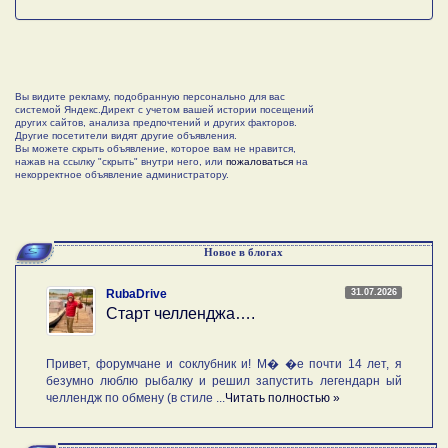
Вы видите рекламу, подобранную персонально для вас
системой Яндекс.Директ с учетом вашей истории посещений
других сайтов, анализа предпочтений и других факторов.
Другие посетители видят другие объявления.
Вы можете скрыть объявление, которое вам не нравится,
нажав на ссылку "скрыть" внутри него, или
пожаловаться
на
некорректное объявление администратору.
Новое в блогах
31.07.2026
RubaDrive
Старт челленджа….
Привет, форумчане и соклубник и! М� �е почти 14 лет, я
безумно люблю рыбалку и решил запустить легендарн ый
челлендж по обмену (в стиле ...
Читать полностью »