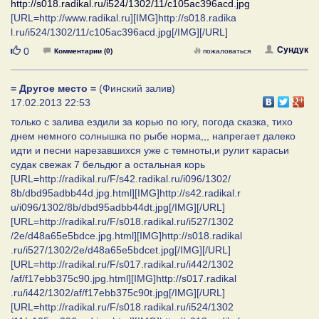
http://s018.radikal.ru/i524/1302/11/c105ac396acd.jpg
[URL=http://www.radikal.ru][IMG]http://s018.radika
l.ru/i524/1302/11/c105ac396acd.jpg[/IMG][/URL]
Нравится
Сундук
0
Комментарии (0)
пожаловаться
= Другое место =
(Финский залив)
17.02.2013 22:53
только с залива ездили за корью по югу, погода сказка, тихо
днем немного солнышка по рыбе норма,,, напрегает далеко
идти и песни нарезавшихся уже с темноты,и рулит карасьи
судак свежак 7 бельдюг а остальная корь
[URL=http://radikal.ru/F/s42.radikal.ru/i096/1302/
8b/dbd95adbb44d.jpg.html][IMG]http://s42.radikal.r
u/i096/1302/8b/dbd95adbb44dt.jpg[/IMG][/URL]
[URL=http://radikal.ru/F/s018.radikal.ru/i527/1302
/2e/d48a65e5bdce.jpg.html][IMG]http://s018.radikal
.ru/i527/1302/2e/d48a65e5bdcet.jpg[/IMG][/URL]
[URL=http://radikal.ru/F/s017.radikal.ru/i442/1302
/af/f17ebb375c90.jpg.html][IMG]http://s017.radikal
.ru/i442/1302/af/f17ebb375c90t.jpg[/IMG][/URL]
[URL=http://radikal.ru/F/s018.radikal.ru/i524/1302