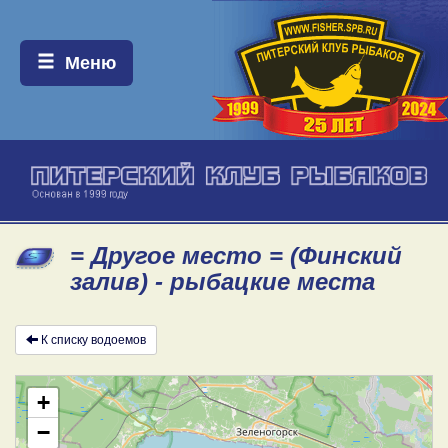
Меню:
Меню
= Другое место = (Финский
залив) - рыбацкие места
К списку водоемов
+
−