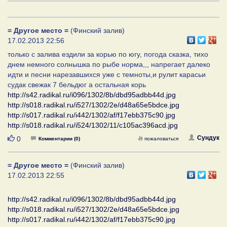
= Другое место =
(Финский залив)
17.02.2013 22:56
только с залива ездили за корью по югу, погода сказка, тихо
днем немного солнышка по рыбе норма,,, напрегает далеко
идти и песни нарезавшихся уже с темноты,и рулит карасьи
судак свежак 7 бельдюг а остальная корь
http://s42.radikal.ru/i096/1302/8b/dbd95adbb44d.jpg
http://s018.radikal.ru/i527/1302/2e/d48a65e5bdce.jpg
http://s017.radikal.ru/i442/1302/af/f17ebb375c90.jpg
http://s018.radikal.ru/i524/1302/11/c105ac396acd.jpg
Нравится
Сундук
0
Комментарии (0)
пожаловаться
= Другое место =
(Финский залив)
17.02.2013 22:55
http://s42.radikal.ru/i096/1302/8b/dbd95adbb44d.jpg
http://s018.radikal.ru/i527/1302/2e/d48a65e5bdce.jpg
http://s017.radikal.ru/i442/1302/af/f17ebb375c90.jpg