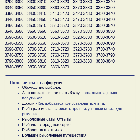
3290-3300
3300-3310
3310-3320
3320-3330
3330-3340
3340-3350
3350-3360
3360-3370
3370-3380
3380-3390
3390-3400
3400-3410
3410-3420
3420-3430
3430-3440
3440-3450
3450-3460
3460-3470
3470-3480
3480-3490
3490-3500
3500-3510
3510-3520
3520-3530
3530-3540
3540-3550
3550-3560
3560-3570
3570-3580
3580-3590
3590-3600
3600-3610
3610-3620
3620-3630
3630-3640
3640-3650
3650-3660
3660-3670
3670-3680
3680-3690
3690-3700
3700-3710
3710-3720
3720-3730
3730-3740
3740-3750
3750-3760
3760-3770
3770-3780
3780-3790
3790-3800
3800-3810
3810-3820
3820-3830
3830-3840
3840-3850
3850-3860
3860-3870
Похожие темы на
форуме:
Обсуждение рыбалок
А не поехать ли нам на рыбалку...
- знакомства, поиск
попутчиков
Дороги
- Как добраться, где остановиться и тд.
Рыбацкие места
- спросить про неизученные места для
рыбалки
Рыболовные базы. Отзывы.
Рыбалка в городской черте
Рыбалка на платниках
Большие рыболовные путешествия