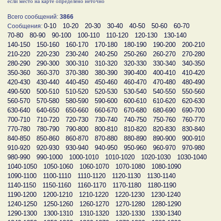
если место на карте определено неточно
Всего сообщений:
3866
0-10
10-20
20-30
30-40
40-50
50-60
60-70
Сообщения:
70-80
80-90
90-100
100-110
110-120
120-130
130-140
140-150
150-160
160-170
170-180
180-190
190-200
200-210
210-220
220-230
230-240
240-250
250-260
260-270
270-280
280-290
290-300
300-310
310-320
320-330
330-340
340-350
350-360
360-370
370-380
380-390
390-400
400-410
410-420
420-430
430-440
440-450
450-460
460-470
470-480
480-490
490-500
500-510
510-520
520-530
530-540
540-550
550-560
560-570
570-580
580-590
590-600
600-610
610-620
620-630
630-640
640-650
650-660
660-670
670-680
680-690
690-700
700-710
710-720
720-730
730-740
740-750
750-760
760-770
770-780
780-790
790-800
800-810
810-820
820-830
830-840
840-850
850-860
860-870
870-880
880-890
890-900
900-910
910-920
920-930
930-940
940-950
950-960
960-970
970-980
980-990
990-1000
1000-1010
1010-1020
1020-1030
1030-1040
1040-1050
1050-1060
1060-1070
1070-1080
1080-1090
1090-1100
1100-1110
1110-1120
1120-1130
1130-1140
1140-1150
1150-1160
1160-1170
1170-1180
1180-1190
1190-1200
1200-1210
1210-1220
1220-1230
1230-1240
1240-1250
1250-1260
1260-1270
1270-1280
1280-1290
1290-1300
1300-1310
1310-1320
1320-1330
1330-1340