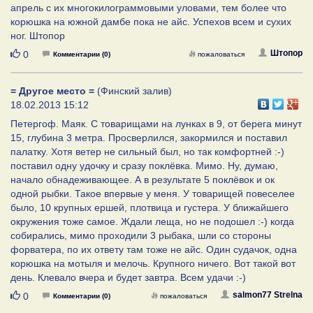
апрель с их многокилограммовыми уловами, тем более что
корюшка на южной дамбе пока не айс. Успехов всем и сухих
ног. Штопор
Нравится
Штопор
0
Комментарии (0)
пожаловаться
= Другое место =
(Финский залив)
18.02.2013 15:12
Петергоф. Маяк. С товарищами на лунках в 9, от берега минут
15, глубина 3 метра. Просверлился, закормился и поставил
палатку. Хотя ветер не сильный был, но так комфортней :-)
поставил одну удочку и сразу поклёвка. Мимо. Ну, думаю,
начало обнадеживающее. А в результате 5 поклёвок и ок
одной рыбки. Такое впервые у меня. У товарищей повеселее
было, 10 крупных ершей, плотвица и густера. У ближайшего
окружения тоже самое. Ждали леща, но не подошел :-) когда
собирались, мимо проходили 3 рыбака, шли со стороны
форватера, по их ответу там тоже не айс. Один судачок, одна
корюшка на мотыля и мелочь. Крупного ничего. Вот такой вот
день. Клевало вчера и будет завтра. Всем удачи :-)
Нравится
salmon77 Strelna
0
Комментарии (0)
пожаловаться