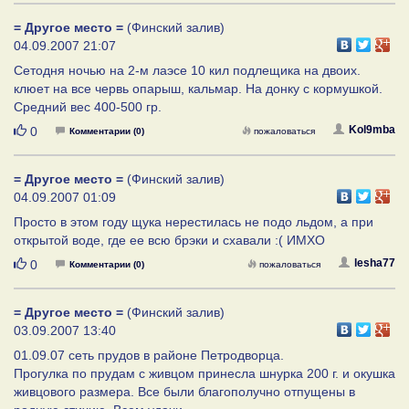
= Другое место =
(Финский залив)
04.09.2007 21:07
Сетодня ночью на 2-м лаэсе 10 кил подлещика на двоих.
клюет на все червь опарыш, кальмар. На донку с кормушкой.
Средний вес 400-500 гр.
Нравится
Kol9mba
0
Комментарии (0)
пожаловаться
= Другое место =
(Финский залив)
04.09.2007 01:09
Просто в этом году щука нерестилась не подо льдом, а при
открытой воде, где ее всю брэки и схавали :( ИМХО
Нравится
lesha77
0
Комментарии (0)
пожаловаться
= Другое место =
(Финский залив)
03.09.2007 13:40
01.09.07 сеть прудов в районе Петродворца.
Прогулка по прудам с живцом принесла шнурка 200 г. и окушка
живцового размера. Все были благополучно отпущены в