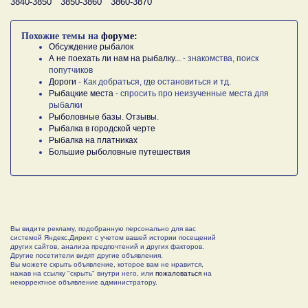
3840-3850
3850-3860
3860-3870
Похожие темы на
форуме:
Обсуждение рыбалок
А не поехать ли нам на рыбалку...
- знакомства, поиск
попутчиков
Дороги
- Как добраться, где остановиться и тд.
Рыбацкие места
- спросить про неизученные места для
рыбалки
Рыболовные базы. Отзывы.
Рыбалка в городской черте
Рыбалка на платниках
Большие рыболовные путешествия
Вы видите рекламу, подобранную персонально для вас
системой Яндекс.Директ с учетом вашей истории посещений
других сайтов, анализа предпочтений и других факторов.
Другие посетители видят другие объявления.
Вы можете скрыть объявление, которое вам не нравится,
нажав на ссылку "скрыть" внутри него, или
пожаловаться
на
некорректное объявление администратору.