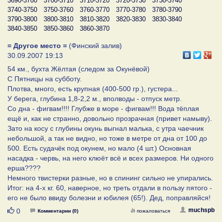
3690-3700
3700-3710
3710-3720
3720-3730
3730-3740
3740-3750
3750-3760
3760-3770
3770-3780
3780-3790
3790-3800
3800-3810
3810-3820
3820-3830
3830-3840
3840-3850
3850-3860
3860-3870
= Другое место =
(Финский залив)
30.09.2007 19:13
54 км., бухта Жёлтая (следом за Окунёвой)
С Пятницы на субботу.
Плотва, много, есть крупная (400-500 гр.), густера...
У берега, глубина 1,8-2,2 м., вполводы - отпуск метр.
Со дна - фигвам!!!! Глубже в море - фигвам!!! Вода тёплая
ещё и, как не странно, довольно прозрачная (привет намыву).
Зато на косу с глубины окунь выгнал малька, с утра чаечник
небольшой, а так не видно, но тоже в метре от дна от 100 до
500. Есть судачёк под окунем, но мало (4 шт.) Основная
насадка - червь, на него клюёт всё и всех размеров. Ни одного
ерша????
Немного твистерки разные, но в спининг сильно не упирались.
Итог: на 4-х кг. 60, наверное, но треть отдали в пользу пятого -
его не было ввиду болезни и юбилея (65!). Дед, поправляйся!
Нравится
muchspb
0
Комментарии (0)
пожаловаться