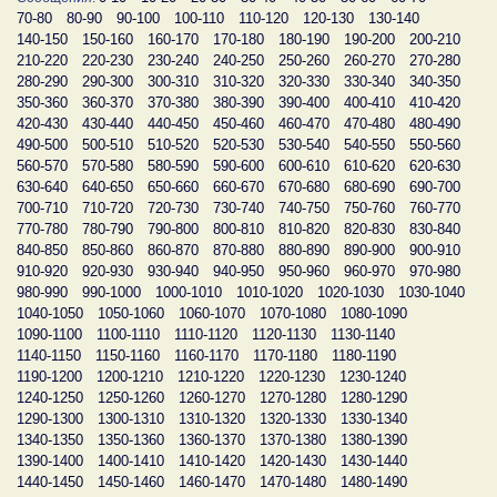
70-80
80-90
90-100
100-110
110-120
120-130
130-140
140-150
150-160
160-170
170-180
180-190
190-200
200-210
210-220
220-230
230-240
240-250
250-260
260-270
270-280
280-290
290-300
300-310
310-320
320-330
330-340
340-350
350-360
360-370
370-380
380-390
390-400
400-410
410-420
420-430
430-440
440-450
450-460
460-470
470-480
480-490
490-500
500-510
510-520
520-530
530-540
540-550
550-560
560-570
570-580
580-590
590-600
600-610
610-620
620-630
630-640
640-650
650-660
660-670
670-680
680-690
690-700
700-710
710-720
720-730
730-740
740-750
750-760
760-770
770-780
780-790
790-800
800-810
810-820
820-830
830-840
840-850
850-860
860-870
870-880
880-890
890-900
900-910
910-920
920-930
930-940
940-950
950-960
960-970
970-980
980-990
990-1000
1000-1010
1010-1020
1020-1030
1030-1040
1040-1050
1050-1060
1060-1070
1070-1080
1080-1090
1090-1100
1100-1110
1110-1120
1120-1130
1130-1140
1140-1150
1150-1160
1160-1170
1170-1180
1180-1190
1190-1200
1200-1210
1210-1220
1220-1230
1230-1240
1240-1250
1250-1260
1260-1270
1270-1280
1280-1290
1290-1300
1300-1310
1310-1320
1320-1330
1330-1340
1340-1350
1350-1360
1360-1370
1370-1380
1380-1390
1390-1400
1400-1410
1410-1420
1420-1430
1430-1440
1440-1450
1450-1460
1460-1470
1470-1480
1480-1490