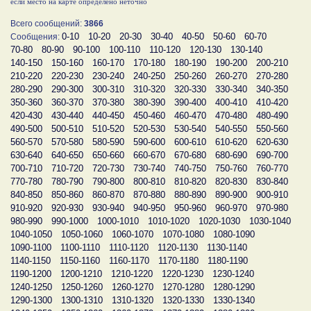
если место на карте определено неточно
Всего сообщений:
3866
0-10
10-20
20-30
30-40
40-50
50-60
60-70
Сообщения:
70-80
80-90
90-100
100-110
110-120
120-130
130-140
140-150
150-160
160-170
170-180
180-190
190-200
200-210
210-220
220-230
230-240
240-250
250-260
260-270
270-280
280-290
290-300
300-310
310-320
320-330
330-340
340-350
350-360
360-370
370-380
380-390
390-400
400-410
410-420
420-430
430-440
440-450
450-460
460-470
470-480
480-490
490-500
500-510
510-520
520-530
530-540
540-550
550-560
560-570
570-580
580-590
590-600
600-610
610-620
620-630
630-640
640-650
650-660
660-670
670-680
680-690
690-700
700-710
710-720
720-730
730-740
740-750
750-760
760-770
770-780
780-790
790-800
800-810
810-820
820-830
830-840
840-850
850-860
860-870
870-880
880-890
890-900
900-910
910-920
920-930
930-940
940-950
950-960
960-970
970-980
980-990
990-1000
1000-1010
1010-1020
1020-1030
1030-1040
1040-1050
1050-1060
1060-1070
1070-1080
1080-1090
1090-1100
1100-1110
1110-1120
1120-1130
1130-1140
1140-1150
1150-1160
1160-1170
1170-1180
1180-1190
1190-1200
1200-1210
1210-1220
1220-1230
1230-1240
1240-1250
1250-1260
1260-1270
1270-1280
1280-1290
1290-1300
1300-1310
1310-1320
1320-1330
1330-1340