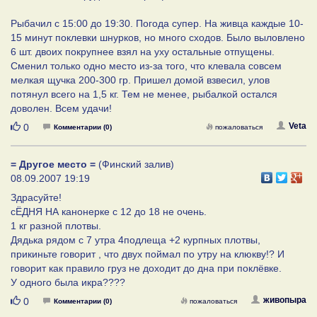
Рыбачил с 15:00 до 19:30. Погода супер. На живца каждые 10-
15 минут поклевки шнурков, но много сходов. Было выловлено
6 шт. двоих покрупнее взял на уху остальные отпущены.
Сменил только одно место из-за того, что клевала совсем
мелкая щучка 200-300 гр. Пришел домой взвесил, улов
потянул всего на 1,5 кг. Тем не менее, рыбалкой остался
доволен. Всем удачи!
Нравится
Veta
0
Комментарии (0)
пожаловаться
= Другое место =
(Финский залив)
08.09.2007 19:19
Здрасуйте!
сЁДНЯ НА канонерке с 12 до 18 не очень.
1 кг разной плотвы.
Дядька рядом с 7 утра 4подлеща +2 курпных плотвы,
прикиньте говорит , что двух поймал по утру на клюкву!? И
говорит как правило груз не доходит до дна при поклёвке.
У одного была икра????
Нравится
живопыра
0
Комментарии (0)
пожаловаться