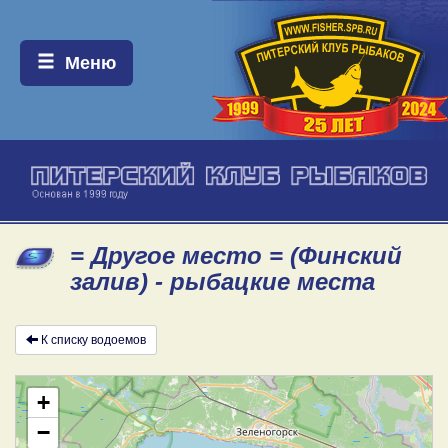
Меню:
Меню
= Другое место = (Финский
залив) - рыбацкие места
К списку водоемов
+
−