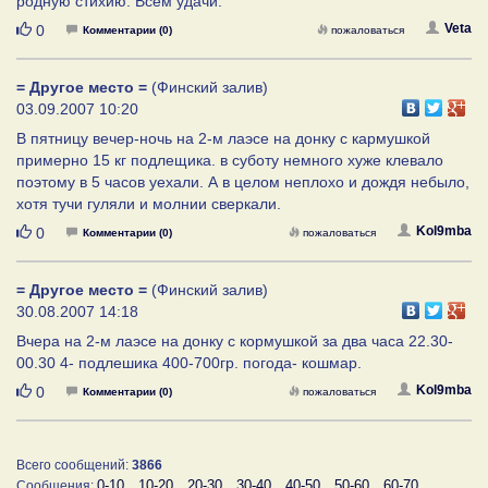
родную стихию. Всем удачи.
Нравится
Veta
0
Комментарии (0)
пожаловаться
= Другое место =
(Финский залив)
03.09.2007 10:20
В пятницу вечер-ночь на 2-м лаэсе на донку с кармушкой
примерно 15 кг подлещика. в суботу немного хуже клевало
поэтому в 5 часов уехали. А в целом неплохо и дождя небыло,
хотя тучи гуляли и молнии сверкали.
Нравится
Kol9mba
0
Комментарии (0)
пожаловаться
= Другое место =
(Финский залив)
30.08.2007 14:18
Вчера на 2-м лаэсе на донку с кормушкой за два часа 22.30-
00.30 4- подлешика 400-700гр. погода- кошмар.
Нравится
Kol9mba
0
Комментарии (0)
пожаловаться
Всего сообщений:
3866
0-10
10-20
20-30
30-40
40-50
50-60
60-70
Сообщения: