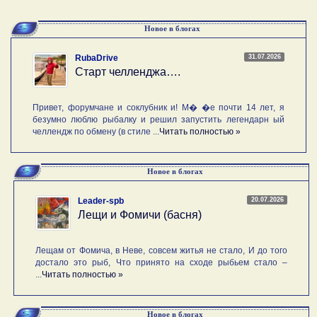
Новое в блогах
31.07.2026
RubaDrive
Старт челленджа….
Привет, форумчане и соклубник и! М� �е почти 14 лет, я
безумно люблю рыбалку и решил запустить легендарн ый
челлендж по обмену (в стиле ...
Читать полностью »
Новое в блогах
20.07.2026
Leader-spb
Лещи и Фомичи (басня)
Лещам от Фомича, в Неве, совсем житья не стало, И до того
достало это рыб, Что принято на сходе рыбьем стало –
...
Читать полностью »
Новое в блогах