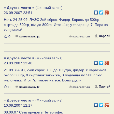
= Другое место =
(Финский залив)
26.09.2007 23:51
Ночь 24-25.09. ЛАЭС 2ой сброс. Фидер. Карась до 500гр,
сырть до 500гр, п/л до 800гр. Итог 11кг, у товарища 7. Пора за
хищником!
Нравится
Харлей
0
Комментарии (0)
пожаловаться
= Другое место =
(Финский залив)
23.09.2007 13:40
21.09. ЛАЭС, 2-ой сброс. С 5 до 10 утра, фидер. 8 карасиков
около 300гр, 8 сыртинок таких же, 3 подлеща по 500 плюс
мелочевка. Итог 7кг, клюет на все. Всем удачи!
Нравится
Харлей
0
Комментарии (0)
пожаловаться
= Другое место =
(Финский залив)
10.09.2007 12:17
08.09.07 Сеть прудов в Петергофе.