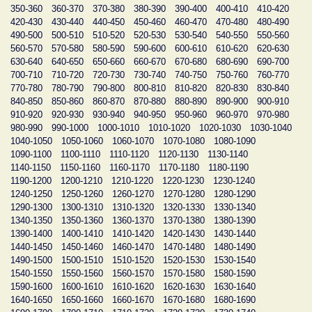
350-360
360-370
370-380
380-390
390-400
400-410
410-420
420-430
430-440
440-450
450-460
460-470
470-480
480-490
490-500
500-510
510-520
520-530
530-540
540-550
550-560
560-570
570-580
580-590
590-600
600-610
610-620
620-630
630-640
640-650
650-660
660-670
670-680
680-690
690-700
700-710
710-720
720-730
730-740
740-750
750-760
760-770
770-780
780-790
790-800
800-810
810-820
820-830
830-840
840-850
850-860
860-870
870-880
880-890
890-900
900-910
910-920
920-930
930-940
940-950
950-960
960-970
970-980
980-990
990-1000
1000-1010
1010-1020
1020-1030
1030-1040
1040-1050
1050-1060
1060-1070
1070-1080
1080-1090
1090-1100
1100-1110
1110-1120
1120-1130
1130-1140
1140-1150
1150-1160
1160-1170
1170-1180
1180-1190
1190-1200
1200-1210
1210-1220
1220-1230
1230-1240
1240-1250
1250-1260
1260-1270
1270-1280
1280-1290
1290-1300
1300-1310
1310-1320
1320-1330
1330-1340
1340-1350
1350-1360
1360-1370
1370-1380
1380-1390
1390-1400
1400-1410
1410-1420
1420-1430
1430-1440
1440-1450
1450-1460
1460-1470
1470-1480
1480-1490
1490-1500
1500-1510
1510-1520
1520-1530
1530-1540
1540-1550
1550-1560
1560-1570
1570-1580
1580-1590
1590-1600
1600-1610
1610-1620
1620-1630
1630-1640
1640-1650
1650-1660
1660-1670
1670-1680
1680-1690