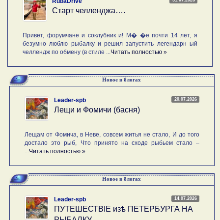
RubaDrive
Старт челленджа….
Привет, форумчане и соклубник и! М� �е почти 14 лет, я
безумно люблю рыбалку и решил запустить легендарн ый
челлендж по обмену (в стиле ...
Читать полностью »
Новое в блогах
20.07.2026
Leader-spb
Лещи и Фомичи (басня)
Лещам от Фомича, в Неве, совсем житья не стало, И до того
достало это рыб, Что принято на сходе рыбьем стало –
...
Читать полностью »
Новое в блогах
14.07.2026
Leader-spb
ПУТЕШЕСТВIE изѣ ПЕТЕРБУРГА НА
РЫБАЛКУ