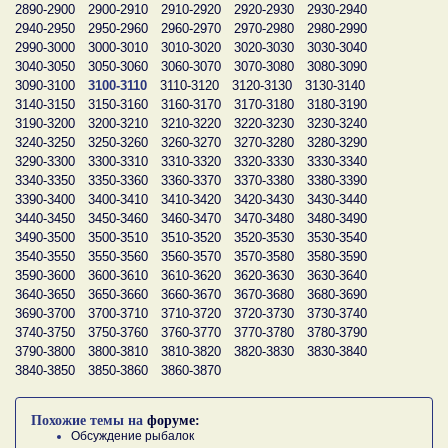
2890-2900
2900-2910
2910-2920
2920-2930
2930-2940
2940-2950
2950-2960
2960-2970
2970-2980
2980-2990
2990-3000
3000-3010
3010-3020
3020-3030
3030-3040
3040-3050
3050-3060
3060-3070
3070-3080
3080-3090
3090-3100
3100-3110
3110-3120
3120-3130
3130-3140
3140-3150
3150-3160
3160-3170
3170-3180
3180-3190
3190-3200
3200-3210
3210-3220
3220-3230
3230-3240
3240-3250
3250-3260
3260-3270
3270-3280
3280-3290
3290-3300
3300-3310
3310-3320
3320-3330
3330-3340
3340-3350
3350-3360
3360-3370
3370-3380
3380-3390
3390-3400
3400-3410
3410-3420
3420-3430
3430-3440
3440-3450
3450-3460
3460-3470
3470-3480
3480-3490
3490-3500
3500-3510
3510-3520
3520-3530
3530-3540
3540-3550
3550-3560
3560-3570
3570-3580
3580-3590
3590-3600
3600-3610
3610-3620
3620-3630
3630-3640
3640-3650
3650-3660
3660-3670
3670-3680
3680-3690
3690-3700
3700-3710
3710-3720
3720-3730
3730-3740
3740-3750
3750-3760
3760-3770
3770-3780
3780-3790
3790-3800
3800-3810
3810-3820
3820-3830
3830-3840
3840-3850
3850-3860
3860-3870
Похожие темы на
форуме:
Обсуждение рыбалок