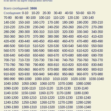
если место на карте определено неточно
Всего сообщений:
3866
0-10
10-20
20-30
30-40
40-50
50-60
60-70
Сообщения:
70-80
80-90
90-100
100-110
110-120
120-130
130-140
140-150
150-160
160-170
170-180
180-190
190-200
200-210
210-220
220-230
230-240
240-250
250-260
260-270
270-280
280-290
290-300
300-310
310-320
320-330
330-340
340-350
350-360
360-370
370-380
380-390
390-400
400-410
410-420
420-430
430-440
440-450
450-460
460-470
470-480
480-490
490-500
500-510
510-520
520-530
530-540
540-550
550-560
560-570
570-580
580-590
590-600
600-610
610-620
620-630
630-640
640-650
650-660
660-670
670-680
680-690
690-700
700-710
710-720
720-730
730-740
740-750
750-760
760-770
770-780
780-790
790-800
800-810
810-820
820-830
830-840
840-850
850-860
860-870
870-880
880-890
890-900
900-910
910-920
920-930
930-940
940-950
950-960
960-970
970-980
980-990
990-1000
1000-1010
1010-1020
1020-1030
1030-1040
1040-1050
1050-1060
1060-1070
1070-1080
1080-1090
1090-1100
1100-1110
1110-1120
1120-1130
1130-1140
1140-1150
1150-1160
1160-1170
1170-1180
1180-1190
1190-1200
1200-1210
1210-1220
1220-1230
1230-1240
1240-1250
1250-1260
1260-1270
1270-1280
1280-1290
1290-1300
1300-1310
1310-1320
1320-1330
1330-1340