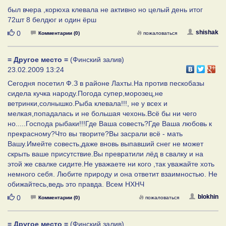
был вчера ,корюха клевала не активно но целый день итог
72шт 8 белдюг и один ёрш
Нравится
shishak
0
Комментарии (0)
пожаловаться
= Другое место =
(Финский залив)
23.02.2009 13:24
Сегодня посетил Ф.З в районе Лахты.На против пескобазы
сидела кучка народу.Погода супер,морозец,не
ветринки,солнышко.Рыба клевала!!!, не у всех и
мелкая,попадалась и не большая чехонь.Всё бы ни чего
но.....Господа рыбаки!!!Где Ваша совесть?Где Ваша любовь к
прекрасному?Что вы творите?Вы засрали всё - мать
Вашу.Имейте совесть,даже вновь выпавший снег не может
скрыть ваше присутствие.Вы превратили лёд в свалку и на
этой же свалке сидите.Не уважаете ни кого ,так уважайте хоть
немного себя. Любите природу и она ответит взаимностью. Не
обижайтесь,ведь это правда. Всем НХНЧ
Нравится
blokhin
0
Комментарии (0)
пожаловаться
= Другое место =
(Финский залив)