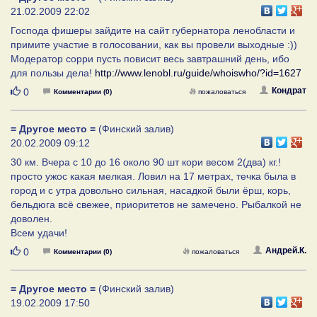
21.02.2009 22:02
Господа фишеры зайдите на сайт губернатора ленобласти и
примите участие в голосовании, как вы провели выходные :))
Модератор сорри пусть повисит весь завтрашний день, ибо
для пользы дела!
http://www.lenobl.ru/guide/whoiswho/?id=1627
Нравится
Кондрат
0
Комментарии (0)
пожаловаться
= Другое место =
(Финский залив)
20.02.2009 09:12
30 км. Вчера с 10 до 16 около 90 шт кори весом 2(два) кг.!
просто ужос какая мелкая. Ловил на 17 метрах, течка была в
город и с утра довольно сильная, насадкой были ёрш, корь,
бельдюга всё свежее, приоритетов не замечено. Рыбалкой не
доволен.
Всем удачи!
Нравится
Андрей.К.
0
Комментарии (0)
пожаловаться
= Другое место =
(Финский залив)
19.02.2009 17:50