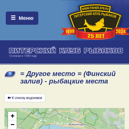
Меню:
Меню
= Другое место = (Финский
залив) - рыбацкие места
К списку водоемов
+
−