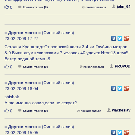
Нравится
john_64
0
Комментарии (0)
пожаловаться
= Другое место =
(Финский залив)
23.02.2009 17:27
Сегодня Кронштадт.От воинской части 3-4 км.Глубина метров
8-9.Были двумя экипажами 7 человек 40 удочек.Итог:13 штук!!!
Ветер ледяной,темп -9.
Нравится
PROVOD
0
Комментарии (0)
пожаловаться
= Другое место =
(Финский залив)
23.02.2009 16:04
shishak
А где именно ловил,если не секрет?
Нравится
wacheslav
0
Комментарии (0)
пожаловаться
= Другое место =
(Финский залив)
23.02.2009 15:05