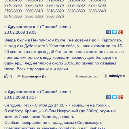
3690-3700
3700-3710
3710-3720
3720-3730
3730-3740
3740-3750
3750-3760
3760-3770
3770-3780
3780-3790
3790-3800
3800-3810
3810-3820
3820-3830
3830-3840
3840-3850
3850-3860
3860-3870
= Другое место =
(Финский залив)
23.02.2009 19:08
Вчера были в Пейпинской бухте ( не доезжая до Н.Гарголово,
выход с м.Дубовского ) Улов так себе, у нашей комашки по 15-
20 хвостов из которых дай бог пятая часть может похвастаться
принадлежностью к виду корюшки, вездесущие бельдюги и
один ёрш, лед неплохой около 20см, по окуню по отзывам
глухо. Всех с праздником и удачи
Нравится
mihalyich
0
Комментарии (0)
пожаловаться
= Другое место =
(Финский залив)
23.02.2009 18:17
Сегодня, Пески.С утра до 14.00 - 7 корюшин на троих...
В субботу, Креницы - 6-7км.Некрупный (до 300гр) окунь на
козявку.Ловил пока было куда класть...
Особые поздравления с праздником г.Сердюкову, с
благодарностью за неусыпную заботу о нас, рыбаках...