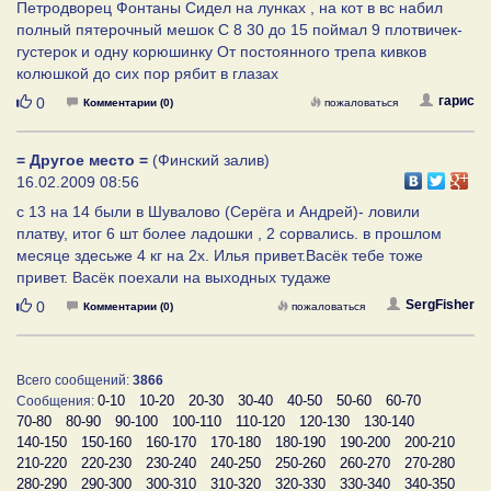
Петродворец Фонтаны Сидел на лунках , на кот в вс набил
полный пятерочный мешок С 8 30 до 15 поймал 9 плотвичек-
густерок и одну корюшинку От постоянного трепа кивков
колюшкой до сих пор рябит в глазах
Нравится
гарис
0
Комментарии (0)
пожаловаться
= Другое место =
(Финский залив)
16.02.2009 08:56
c 13 на 14 были в Шувалово (Серёга и Андрей)- ловили
платву, итог 6 шт более ладошки , 2 сорвались. в прошлом
месяце здесьже 4 кг на 2х. Илья привет.Васёк тебе тоже
привет. Васёк поехали на выходных тудаже
Нравится
SergFisher
0
Комментарии (0)
пожаловаться
Всего сообщений:
3866
0-10
10-20
20-30
30-40
40-50
50-60
60-70
Сообщения:
70-80
80-90
90-100
100-110
110-120
120-130
130-140
140-150
150-160
160-170
170-180
180-190
190-200
200-210
210-220
220-230
230-240
240-250
250-260
260-270
270-280
280-290
290-300
300-310
310-320
320-330
330-340
340-350