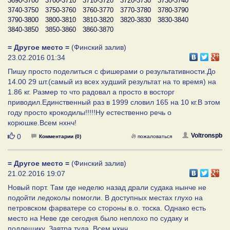
3690-3700
3700-3710
3710-3720
3720-3730
3730-3740
3740-3750
3750-3760
3760-3770
3770-3780
3780-3790
3790-3800
3800-3810
3810-3820
3820-3830
3830-3840
3840-3850
3850-3860
3860-3870
= Другое место =
(Финский залив)
23.02.2016 01:34
Пишу просто поделиться с фишерами о результативности.До
14.00 29 шт.(самый из всех худший результат на то время) на
1.86 кг. Размер то что радовал а просто в восторг
приводил.Единственный раз в 1999 словил 165 на 10 кг.В этом
году просто крокодилы!!!!!Ну естественно речь о
корюшке.Всем нхнч!
Нравится
Voltronspb
0
Комментарии (0)
пожаловаться
= Другое место =
(Финский залив)
21.02.2016 19:07
Новый порт. Там где неделю назад драли судака нынче не
подойти ледоколы помогли. В доступных местах глухо на
петровском фарватере со стороны в.о. тоска. Однако есть
место на Неве где сегодня было неплохо по судаку и
подлещику. Завтра туда. Всем нхнч.