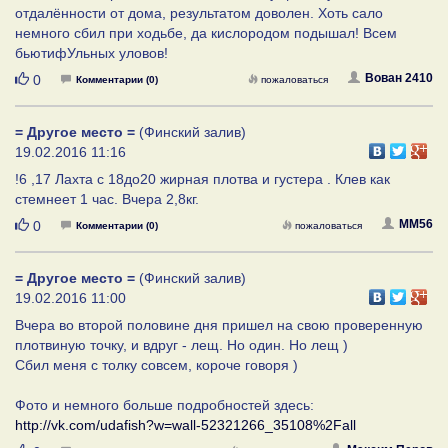
отдалённости от дома, результатом доволен. Хоть сало
немного сбил при ходьбе, да кислородом подышал! Всем
бьютифУльных уловов!
Нравится
Вован 2410
0
Комментарии (0)
пожаловаться
= Другое место =
(Финский залив)
19.02.2016 11:16
!6 ,17 Лахта с 18до20 жирная плотва и густера . Клев как
стемнеет 1 час. Вчера 2,8кг.
Нравится
MM56
0
Комментарии (0)
пожаловаться
= Другое место =
(Финский залив)
19.02.2016 11:00
Вчера во второй половине дня пришел на свою проверенную
плотвиную точку, и вдруг - лещ. Но один. Но лещ )
Сбил меня с толку совсем, короче говоря )
Фото и немного больше подробностей здесь:
http://vk.com/udafish?w=wall-52321266_35108%2Fall