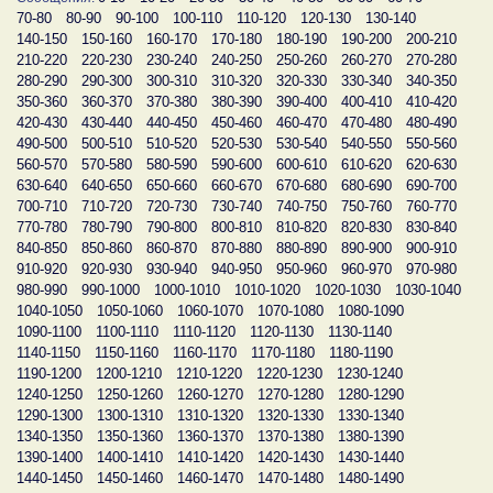
70-80
80-90
90-100
100-110
110-120
120-130
130-140
140-150
150-160
160-170
170-180
180-190
190-200
200-210
210-220
220-230
230-240
240-250
250-260
260-270
270-280
280-290
290-300
300-310
310-320
320-330
330-340
340-350
350-360
360-370
370-380
380-390
390-400
400-410
410-420
420-430
430-440
440-450
450-460
460-470
470-480
480-490
490-500
500-510
510-520
520-530
530-540
540-550
550-560
560-570
570-580
580-590
590-600
600-610
610-620
620-630
630-640
640-650
650-660
660-670
670-680
680-690
690-700
700-710
710-720
720-730
730-740
740-750
750-760
760-770
770-780
780-790
790-800
800-810
810-820
820-830
830-840
840-850
850-860
860-870
870-880
880-890
890-900
900-910
910-920
920-930
930-940
940-950
950-960
960-970
970-980
980-990
990-1000
1000-1010
1010-1020
1020-1030
1030-1040
1040-1050
1050-1060
1060-1070
1070-1080
1080-1090
1090-1100
1100-1110
1110-1120
1120-1130
1130-1140
1140-1150
1150-1160
1160-1170
1170-1180
1180-1190
1190-1200
1200-1210
1210-1220
1220-1230
1230-1240
1240-1250
1250-1260
1260-1270
1270-1280
1280-1290
1290-1300
1300-1310
1310-1320
1320-1330
1330-1340
1340-1350
1350-1360
1360-1370
1370-1380
1380-1390
1390-1400
1400-1410
1410-1420
1420-1430
1430-1440
1440-1450
1450-1460
1460-1470
1470-1480
1480-1490