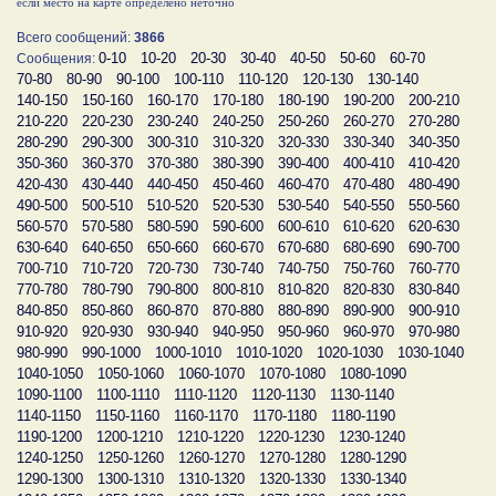
если место на карте определено неточно
Всего сообщений:
3866
0-10
10-20
20-30
30-40
40-50
50-60
60-70
Сообщения:
70-80
80-90
90-100
100-110
110-120
120-130
130-140
140-150
150-160
160-170
170-180
180-190
190-200
200-210
210-220
220-230
230-240
240-250
250-260
260-270
270-280
280-290
290-300
300-310
310-320
320-330
330-340
340-350
350-360
360-370
370-380
380-390
390-400
400-410
410-420
420-430
430-440
440-450
450-460
460-470
470-480
480-490
490-500
500-510
510-520
520-530
530-540
540-550
550-560
560-570
570-580
580-590
590-600
600-610
610-620
620-630
630-640
640-650
650-660
660-670
670-680
680-690
690-700
700-710
710-720
720-730
730-740
740-750
750-760
760-770
770-780
780-790
790-800
800-810
810-820
820-830
830-840
840-850
850-860
860-870
870-880
880-890
890-900
900-910
910-920
920-930
930-940
940-950
950-960
960-970
970-980
980-990
990-1000
1000-1010
1010-1020
1020-1030
1030-1040
1040-1050
1050-1060
1060-1070
1070-1080
1080-1090
1090-1100
1100-1110
1110-1120
1120-1130
1130-1140
1140-1150
1150-1160
1160-1170
1170-1180
1180-1190
1190-1200
1200-1210
1210-1220
1220-1230
1230-1240
1240-1250
1250-1260
1260-1270
1270-1280
1280-1290
1290-1300
1300-1310
1310-1320
1320-1330
1330-1340