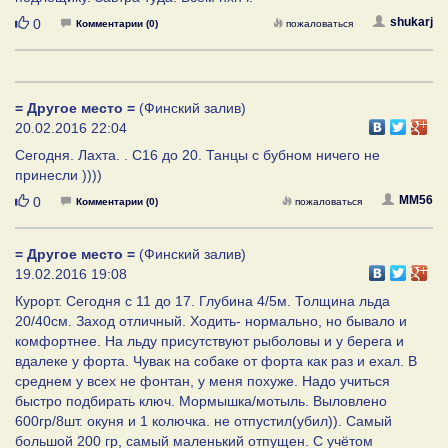
Нравится
shukarj
0
Комментарии (0)
пожаловаться
= Другое место =
(Финский залив)
20.02.2016 22:04
Сегодня. Лахта. . С16 до 20. Танцы с бубном ничего не
принесли ))))
Нравится
MM56
0
Комментарии (0)
пожаловаться
= Другое место =
(Финский залив)
19.02.2016 19:08
Курорт. Сегодня с 11 до 17. Глубина 4/5м. Толщина льда
20/40см. Заход отличный. Ходить- нормально, но бывало и
комфортнее. На льду присутствуют рыболовы и у берега и
вдалеке у форта. Чувак на собаке от форта как раз и ехал. В
среднем у всех не фонтан, у меня похуже. Надо учиться
быстро подбирать ключ. Мормышка/мотыль. Выловлено
600гр/8шт. окуня и 1 колючка. не отпустил(убил)). Самый
большой 200 гр, самый маленький отпущен. С учётом