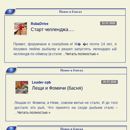
Новое в блогах
31.07.2026
RubaDrive
Старт челленджа….
Привет, форумчане и соклубник и! М� �е почти 14 лет, я
безумно люблю рыбалку и решил запустить легендарн ый
челлендж по обмену (в стиле ...
Читать полностью »
Новое в блогах
20.07.2026
Leader-spb
Лещи и Фомичи (басня)
Лещам от Фомича, в Неве, совсем житья не стало, И до того
достало это рыб, Что принято на сходе рыбьем стало –
...
Читать полностью »
Новое в блогах