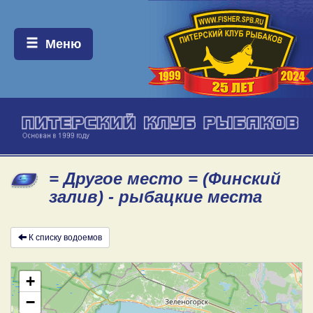
Меню:
Меню
= Другое место = (Финский
залив) - рыбацкие места
К списку водоемов
+
−