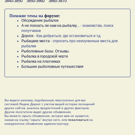
3840-3850
3850-3860
3860-3870
Похожие темы на
форуме:
Обсуждение рыбалок
А не поехать ли нам на рыбалку...
- знакомства, поиск
попутчиков
Дороги
- Как добраться, где остановиться и тд.
Рыбацкие места
- спросить про неизученные места для
рыбалки
Рыболовные базы. Отзывы.
Рыбалка в городской черте
Рыбалка на платниках
Большие рыболовные путешествия
Вы видите рекламу, подобранную персонально для вас
системой Яндекс.Директ с учетом вашей истории посещений
других сайтов, анализа предпочтений и других факторов.
Другие посетители видят другие объявления.
Вы можете скрыть объявление, которое вам не нравится,
нажав на ссылку "скрыть" внутри него, или
пожаловаться
на
некорректное объявление администратору.