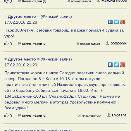
Нравится
Максим Перов
0
Комментарии (0)
пожаловаться
= Другое место =
(Финский залив)
17.02.2016 22:28
Парк 300летия . сегодня товарищ в парке поймал 4 судака за
утро!
Нравится
podjopnik
0
Комментарии (0)
пожаловаться
= Другое место =
(Финский залив)
17.02.2016 21:20
Приветствую корюшатников.Сегодня посетили снова дальний
север. Погода на 5+! Клев с 10-13. потом потухло
практически.Лед отличный.Наживка-карась,окунь,ерш,корюшка
ей по барабану.Собираться начали в 16.00. Итог. Я
184шт.Евгений-100 шт. Славик-120шт. Стас-75шт. Размер не
радовал,много мелочи в этот раз.Удовольствие получено!!!
Всем удачи!
Нравится
Evgesha
0
Комментарии (0)
пожаловаться
= Другое место =
(Финский залив)