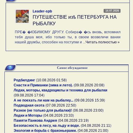
14.07.2026
Leader-spb
ПУТЕШЕСТВIE изѣ ПЕТЕРБУРГА НА
РЫБАЛКУ
ПРЕ� �ЮБИМОМУ ДРУГУ. Собира� �сь вновь, вспомнил
тебя душа моя, ибо только ты, в своем возвеличи вании
нашей дружбы, способен на поступки и ...
Читать полностью »
Самое обсуждаемое
Родбилдинг
(
10.08.2026 01:58
)
Снасти и Приманки (зима и лето).
(
09.08.2026 20:08
)
Лодки, моторы, квадроциклы и техника для рыбалки
(
09.08.2026 17:04
)
А не поехать ли нам на рыбалку...
(
09.08.2026 15:39
)
Подводная охота
(
07.08.2026 22:50
)
Разное (не только для рыбалки)!
(
06.08.2026 23:00
)
Лодки и Моторы
(
04.08.2026 23:33
)
Памяти Панкова Андрея
(
04.08.2026 23:19
)
Безопасность в лесу, на льду и воде.
(
04.08.2026 21:11
)
Экология и борьба с браконьерами.
(
04.08.2026 21:00
)