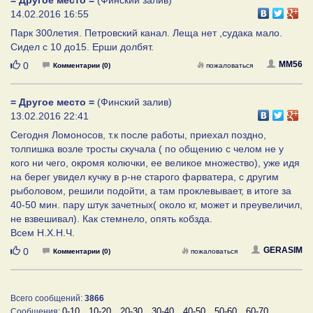
14.02.2016 16:55
Парк 300летия. Петровский канал. Леща нет ,судака мало.
Сидел с 10 до15. Ерши долбят.
Нравится
MM56
0
Комментарии (0)
пожаловаться
= Другое место =
(Финский залив)
13.02.2016 22:41
Сегодня Ломоносов, т.к после работы, приехал поздно,
толпишка возле тросты скучала ( по общению с челом не у
кого ни чего, окромя колючки, ее великое множество), уже идя
на берег увидел кучку в р-не старого фарватера, с другим
рыболовом, решили подойти, а там проклевывает, в итоге за
40-50 мин. пару штук зачетных( около кг, может и преувеличил,
не взвешивал). Как стемнело, опять кобзда.
Всем Н.Х.Н.Ч.
Нравится
GERASIM
0
Комментарии (0)
пожаловаться
Всего сообщений:
3866
0-10
10-20
20-30
30-40
40-50
50-60
60-70
Сообщения: