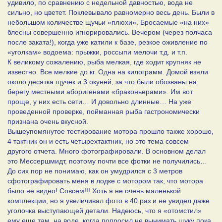
удивило, по сравнению с недельной давностью, вода не
сильно, но цветет. Поклевывало равномерно весь день. Были в
небольшом количестве щучьи «плюхи». Бросаемые «на них»
блесны совершенно игнорировались. Вечером (через полчаса
после заката!), когда уже катили к базе, резкое оживление по
«уголкам» водоема: прыжки, россыпи мелочи т.д. и т.п.
К великому сожалению, рыба мелкая, где ходит крупняк не
известно. Все мелкие до кг. Одна на килограмм. Домой взяли
около десятка щучек и 3 окуней, за что были обозваны на
берегу местными аборигенами «браконьерами». Им вот
проще, у них есть сети… И довольно длинные… На уже
проведенной проверке, пойманная рыба гастрономически
признана очень вкусной.
Вышеупомянутое тестирование мотора прошло также хорошо,
4 тактник он и есть четырехтактник, но это тема совсем
другого отчета. Много фотографировали. В основном делал
это Мессершмидт, поэтому почти все фотки не получились…
До сих пор не понимаю, как он умудрился с 3 метров
сфотографировать меня в лодке с мотором так, что мотора
было не видно! Совсем!!! Хоть я не очень маленькой
комплекции, но я увеличивал фото в 40 раз и не увидел даже
уголочка выступающей детали. Надеюсь, что я «отомстил»
ему еще там, на воде, когда попросил не вынимать щуку пока