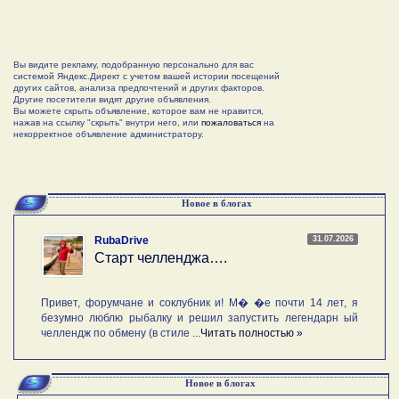
Вы видите рекламу, подобранную персонально для вас
системой Яндекс.Директ с учетом вашей истории посещений
других сайтов, анализа предпочтений и других факторов.
Другие посетители видят другие объявления.
Вы можете скрыть объявление, которое вам не нравится,
нажав на ссылку "скрыть" внутри него, или
пожаловаться
на
некорректное объявление администратору.
Новое в блогах
31.07.2026
RubaDrive
Старт челленджа….
Привет, форумчане и соклубник и! М� �е почти 14 лет, я
безумно люблю рыбалку и решил запустить легендарн ый
челлендж по обмену (в стиле ...
Читать полностью »
Новое в блогах