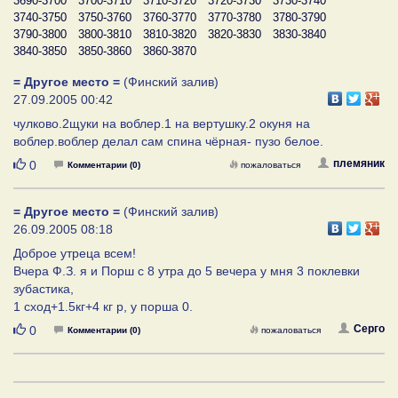
3690-3700
3700-3710
3710-3720
3720-3730
3730-3740
3740-3750
3750-3760
3760-3770
3770-3780
3780-3790
3790-3800
3800-3810
3810-3820
3820-3830
3830-3840
3840-3850
3850-3860
3860-3870
= Другое место =
(Финский залив)
27.09.2005 00:42
чулково.2щуки на воблер.1 на вертушку.2 окуня на
воблер.воблер делал сам спина чёрная- пузо белое.
Нравится
племяник
0
Комментарии (0)
пожаловаться
= Другое место =
(Финский залив)
26.09.2005 08:18
Доброе утреца всем!
Вчера Ф.З. я и Порш с 8 утра до 5 вечера у мня 3 поклевки
зубастика,
1 сход+1.5кг+4 кг p, у порша 0.
Нравится
Серго
0
Комментарии (0)
пожаловаться