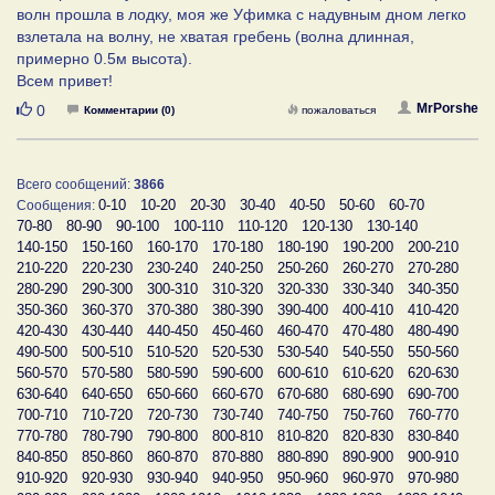
волн прошла в лодку, моя же Уфимка с надувным дном легко
взлетала на волну, не хватая гребень (волна длинная,
примерно 0.5м высота).
Всем привет!
Нравится
MrPorshe
0
Комментарии (0)
пожаловаться
Всего сообщений:
3866
0-10
10-20
20-30
30-40
40-50
50-60
60-70
Сообщения:
70-80
80-90
90-100
100-110
110-120
120-130
130-140
140-150
150-160
160-170
170-180
180-190
190-200
200-210
210-220
220-230
230-240
240-250
250-260
260-270
270-280
280-290
290-300
300-310
310-320
320-330
330-340
340-350
350-360
360-370
370-380
380-390
390-400
400-410
410-420
420-430
430-440
440-450
450-460
460-470
470-480
480-490
490-500
500-510
510-520
520-530
530-540
540-550
550-560
560-570
570-580
580-590
590-600
600-610
610-620
620-630
630-640
640-650
650-660
660-670
670-680
680-690
690-700
700-710
710-720
720-730
730-740
740-750
750-760
760-770
770-780
780-790
790-800
800-810
810-820
820-830
830-840
840-850
850-860
860-870
870-880
880-890
890-900
900-910
910-920
920-930
930-940
940-950
950-960
960-970
970-980