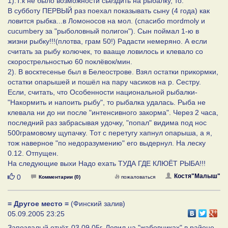
1).Т.к не было возможности сьездить на рыбалку, то:
В субботу ПЕРВЫЙ раз поехал показывать сыну (4 года) как
ловится рыбка...в Ломоносов на мол. (спасибо mordmolу и
cucumberу за "рыболовный полигон"). Сын поймал 1-ю в
жизни рыбку!!!(плотва, грам 50!) Радасти немеряно. А если
считать за рыбу колючек, то вааще ловилось и клевало со
скорострельностью 60 поклёвок/мин.
2). В восктесенье был в Белеострове. Взял остатки прикормки,
остатки опарышей и пошёл на пару часиков на р. Сестру.
Если, считать, что Особенности национальной рыбалки-
"Накормить и напоить рыбу", то рыбалка удалась. Рыба не
клевала ни до ни после "интенсивного закорма". Через 2 часа,
последний раз забрасывая удочку, "попал" видима под нос
500грамовому щупачку. Тот с перетугу хапнул опарыша, а я,
тож наверное "по недоразумению" его выдернул. На леску
0.12. Отпущен.
На следующие выхи Надо ехать ТУДА ГДЕ КЛЮЁТ РЫБА!!!
Нравится
Костя"Малыш"
0
Комментарии (0)
пожаловаться
= Другое место =
(Финский залив)
05.09.2005 23:25
Запоздалый отчёт. 03,09,05г. Ловил на "жабовниках" в районе