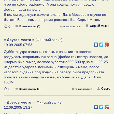
я ее не сфотографирую. А она сошла, пока я наводил
фотоаппарат на цель…
В целом отдохнули замечательно. Да, с Мессером скучно не
бывает. Все, с вами во время рассказа был Серый Мышь.
Нравится
Серый Мышь
0
Комментарии (0)
пожаловаться
= Другое место =
(Финский залив)
19.09.2005 07:53
Cуббота, утро залив-как зеркало,за какие-то полчаса
раздулась неправильная волна (фобос как всегда наврал), до
шторма был выход мелкого зубастика300-500 гр,за мин 20-25
из десятка ударов 5 пойманы и отпущены к маме, после
часового сидения под лодкой на берегу, была предпринята
попытка найти сундучка снова, но больше ни удара. Всем
НХНЧ.
Нравится
Серго
0
Комментарии (0)
пожаловаться
= Другое место =
(Финский залив)
12.09.2005 13:27