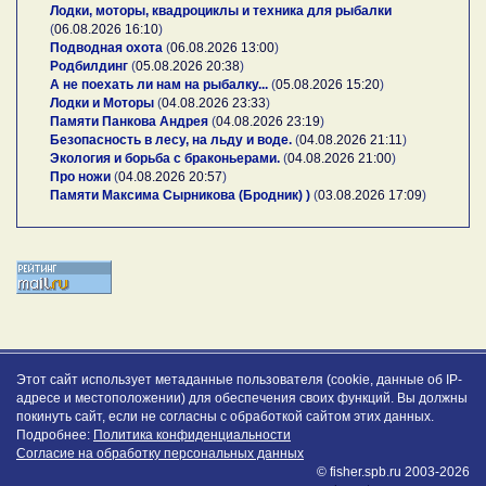
Лодки, моторы, квадроциклы и техника для рыбалки
(
06.08.2026 16:10
)
Подводная охота
(
06.08.2026 13:00
)
Родбилдинг
(
05.08.2026 20:38
)
А не поехать ли нам на рыбалку...
(
05.08.2026 15:20
)
Лодки и Моторы
(
04.08.2026 23:33
)
Памяти Панкова Андрея
(
04.08.2026 23:19
)
Безопасность в лесу, на льду и воде.
(
04.08.2026 21:11
)
Экология и борьба с браконьерами.
(
04.08.2026 21:00
)
Про ножи
(
04.08.2026 20:57
)
Памяти Максима Сырникова (Бродник) )
(
03.08.2026 17:09
)
Этот сайт использует метаданные пользователя (cookie, данные об IP-
адресе и местоположении) для обеспечения своих функций. Вы должны
покинуть сайт, если не согласны с обработкой сайтом этих данных.
Подробнее:
Политика конфиденциальности
Согласие на обработку персональных данных
© fisher.spb.ru 2003-2026