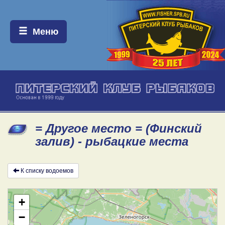
Меню:
Меню
= Другое место = (Финский
залив) - рыбацкие места
К списку водоемов
+
−