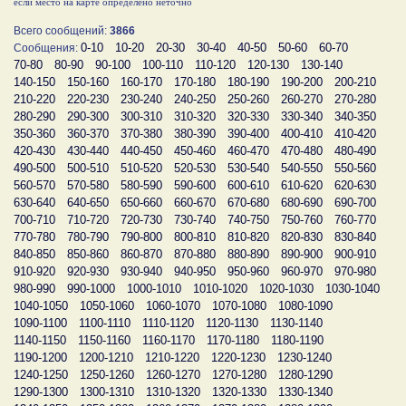
если место на карте определено неточно
Всего сообщений:
3866
0-10
10-20
20-30
30-40
40-50
50-60
60-70
Сообщения:
70-80
80-90
90-100
100-110
110-120
120-130
130-140
140-150
150-160
160-170
170-180
180-190
190-200
200-210
210-220
220-230
230-240
240-250
250-260
260-270
270-280
280-290
290-300
300-310
310-320
320-330
330-340
340-350
350-360
360-370
370-380
380-390
390-400
400-410
410-420
420-430
430-440
440-450
450-460
460-470
470-480
480-490
490-500
500-510
510-520
520-530
530-540
540-550
550-560
560-570
570-580
580-590
590-600
600-610
610-620
620-630
630-640
640-650
650-660
660-670
670-680
680-690
690-700
700-710
710-720
720-730
730-740
740-750
750-760
760-770
770-780
780-790
790-800
800-810
810-820
820-830
830-840
840-850
850-860
860-870
870-880
880-890
890-900
900-910
910-920
920-930
930-940
940-950
950-960
960-970
970-980
980-990
990-1000
1000-1010
1010-1020
1020-1030
1030-1040
1040-1050
1050-1060
1060-1070
1070-1080
1080-1090
1090-1100
1100-1110
1110-1120
1120-1130
1130-1140
1140-1150
1150-1160
1160-1170
1170-1180
1180-1190
1190-1200
1200-1210
1210-1220
1220-1230
1230-1240
1240-1250
1250-1260
1260-1270
1270-1280
1280-1290
1290-1300
1300-1310
1310-1320
1320-1330
1330-1340