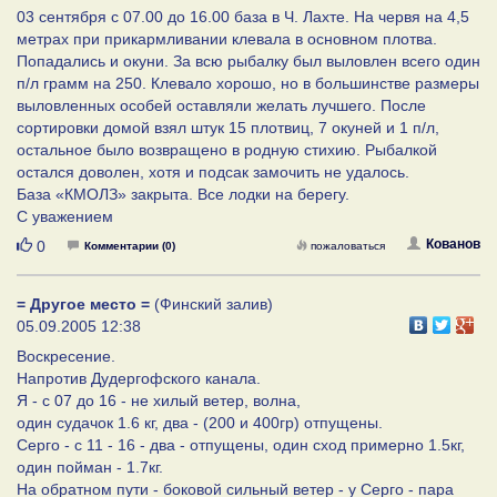
03 сентября с 07.00 до 16.00 база в Ч. Лахте. На червя на 4,5
метрах при прикармливании клевала в основном плотва.
Попадались и окуни. За всю рыбалку был выловлен всего один
п/л грамм на 250. Клевало хорошо, но в большинстве размеры
выловленных особей оставляли желать лучшего. После
сортировки домой взял штук 15 плотвиц, 7 окуней и 1 п/л,
остальное было возвращено в родную стихию. Рыбалкой
остался доволен, хотя и подсак замочить не удалось.
База «КМОЛЗ» закрыта. Все лодки на берегу.
С уважением
Нравится
Кованов
0
Комментарии (0)
пожаловаться
= Другое место =
(Финский залив)
05.09.2005 12:38
Воскресение.
Напротив Дудергофского канала.
Я - с 07 до 16 - не хилый ветер, волна,
один судачок 1.6 кг, два - (200 и 400гр) отпущены.
Серго - с 11 - 16 - два - отпущены, один сход примерно 1.5кг,
один пойман - 1.7кг.
На обратном пути - боковой сильный ветер - у Серго - пара