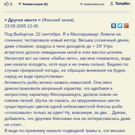
Нравится
Tamplier.
0
Комментарии (0)
пожаловаться
= Другое место =
(Финский залив)
23.09.2005 12:45
Под Выборгом, 22 сентября. Я и Мессершмидт. Ловили на
спиннинг, тестировали новый мотор. Весьма солнечный денек,
даже слишком, градусы в тени доходили до + 19! Утро
встретило доселе невиданным мной в этих местах штилем.
Несмотря вот на такое «бабье лето», как мне показалось, вода
уже начала холодеть, хотя еще и не очень сильно. Видимо по
случаю прекрасной погоды, не обращая внимания на будни,
народ на воде присутствовал.
Активность рыбы можно назвать невысокой. Она явно
демонстрировала капризный характер, что вдобавок к
непростому характеру Мессершмидта, делала ловлю не
совсем легкой. Шутка ли сказать, из предложенных шести
существующих цветов одной небезызвестной блесны рыба
«голосовала» только за один! Ну, максимум, за два… Думаю,
добавлять, что другими блеснами она не интересовалась даже
не стоит…
В воде по-прежнему немало подводной травы и, что весьма