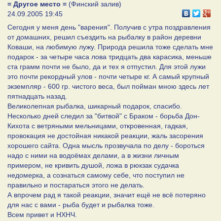
= Другое место =
(Финский залив)
24.09.2005 19:45
Сегодня у меня день "варения". Получив с утра поздравления
от домашних, решил съездить на рыбалку в район деревни
Коваши, на любимую лужу. Природа решила тоже сделать мне
подарок - за четыре часа лова тридцать два карасика, меньше
ста грамм почти не было, да и тех я отпустил. Для этой лужи
это почти рекордный улов - почти четыре кг. А самый крупный
экземпляр - 600 гр. чистого веса, был пойман мною здесь лет
пятнадцать назад.
Великолепная рыбалка, шикарный подарок, спасибо.
Несколько дней следил за "битвой" с Браком - борьба Дон-
Кихота с ветряными мельницами, откровенная, гадкая,
провокация не достойная никакой реакции, жаль засорения
хорошего сайта. Одна мысль прозвучала по делу - бороться
надо с ними на водоёмах делами, а в жизни личным
примером, не кривить душой, ложа в рюкзак судачка
недомерка, а сознаться самому себе, что поступил не
правильно и постараться этого не делать.
А впрочем рад я такой реакции, значит ещё не всё потеряно
для нас с вами - рыба будет и рыбалка тоже.
Всем привет и НХНЧ.