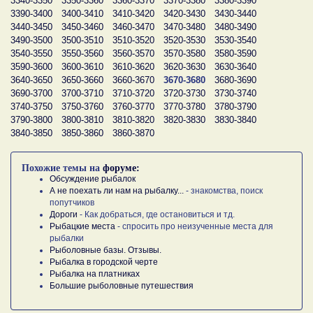
3340-3350
3350-3360
3360-3370
3370-3380
3380-3390
3390-3400
3400-3410
3410-3420
3420-3430
3430-3440
3440-3450
3450-3460
3460-3470
3470-3480
3480-3490
3490-3500
3500-3510
3510-3520
3520-3530
3530-3540
3540-3550
3550-3560
3560-3570
3570-3580
3580-3590
3590-3600
3600-3610
3610-3620
3620-3630
3630-3640
3640-3650
3650-3660
3660-3670
3670-3680
3680-3690
3690-3700
3700-3710
3710-3720
3720-3730
3730-3740
3740-3750
3750-3760
3760-3770
3770-3780
3780-3790
3790-3800
3800-3810
3810-3820
3820-3830
3830-3840
3840-3850
3850-3860
3860-3870
Похожие темы на
форуме:
Обсуждение рыбалок
А не поехать ли нам на рыбалку...
- знакомства, поиск
попутчиков
Дороги
- Как добраться, где остановиться и тд.
Рыбацкие места
- спросить про неизученные места для
рыбалки
Рыболовные базы. Отзывы.
Рыбалка в городской черте
Рыбалка на платниках
Большие рыболовные путешествия