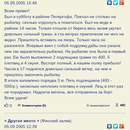
05.09.2005 15:48
Всем привет!
Был в субботу в районе Петергофа. Поехал не столько на
рыбалку, сколько отдохнуть и покататься. Был на воде в
районе 14 часов. Только отошли от берега весь залив укутал
довольно сильный туман, в ста метрах практически ни чего не
видно. Пришлость вставать на якорь. Только часа он
разсеялся. Впервые взял с собой подружку,дабы она узнала
чем так заразительна рыбалка. На рыбалке она была в первый
раз. Ею было выловлено 2 подлещика грамм по 400, 5
плотвиц и 4 окуня. Восторг полный, в нашем полку прибыло!
Часов в 17 поднялся довольно сильный ветер, на чем и
пришлось закончить рыбалку.
В итоге изловлено порядка 3 кг. Пять подлещиков (400 -
500гр.), несколько неплохих плотвиц и окуней. Лещ в этот раз
не порадовал. Надоела мелочь, вся отправлена за борт.
Всем удачи!
Нравится
wic
0
Комментарии (0)
пожаловаться
= Другое место =
(Финский залив)
05.09.2005 12:39