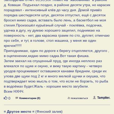
д. Коваши. Подъехал поздно, в районе десяти утра, но карасик
порадовал - интенсивный клёв до часу дня. Домой привёз
порядка шестидесяти штук, десяток отпустил, ещё с десяток
бросил мимо садка, вставать было лень, а баскетбол не моя
стихия.Произошёл курьёзный случай - поклёвка, подсечка,
удочка в дугу, ну думаю хорошего зацепил, поднимаю на
поверхность - нет, два карасика грамм по сто, дуплет, отмечаю
про себя, и тут, в голове, стоп машина, у меня же один
крючок!!!!!!
Приподнимаю, один по дороге к берегу отцепляется, другого ,
в оцепенении,кидаю мимо садка.Вот такая фишка.
Затем заехал на спущенный пруд, где иногда неплохо раз
влекался по щуке и окуню, и вижу такую картину - четверо
уродов процеживают оставшиеся канавки бреднем, среди их
улова две щуки под 2 кг и много мелкой щучки и окушка, что
подтверждает мою мысль о том, что если не борзеть, то рыба
в водоёмах будет.Жаль - хорошее место загубили.
Всем НХНЧ.
Нравится
Tamplier.
0
Комментарии (0)
пожаловаться
= Другое место =
(Финский залив)