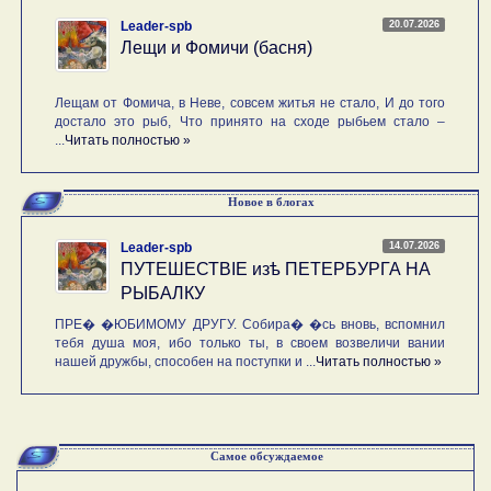
20.07.2026
Leader-spb
Лещи и Фомичи (басня)
Лещам от Фомича, в Неве, совсем житья не стало, И до того
достало это рыб, Что принято на сходе рыбьем стало –
...
Читать полностью »
Новое в блогах
14.07.2026
Leader-spb
ПУТЕШЕСТВIE изѣ ПЕТЕРБУРГА НА
РЫБАЛКУ
ПРЕ� �ЮБИМОМУ ДРУГУ. Собира� �сь вновь, вспомнил
тебя душа моя, ибо только ты, в своем возвеличи вании
нашей дружбы, способен на поступки и ...
Читать полностью »
Самое обсуждаемое