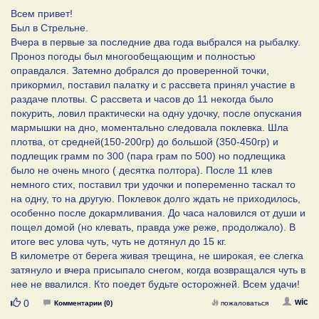
Всем привет!
Был в Стрельне.
Вчера в первые за последние два года выбрался на рыбалку.
Проноз погоды был многообещающим и полностью
оправдался. Затемно добрался до проверенной точки,
прикормил, поставил палатку и с рассвета принял участие в
раздаче плотвы. С рассвета и часов до 11 некогда было
покурить, ловил практически на одну удочку, после опускания
мармышки на дно, моментально следовала поклевка. Шла
плотва, от средней(150-200гр) до большой (350-450гр) и
подлещик грамм по 300 (пара грам по 500) но подлещика
было не очень много ( десятка полтора). После 11 клев
немного стих, поставил три удочки и попеременно таскал то
на одну, то на другую. Поклевок долго ждать не приходилось,
особенно после докармливания. До часа наловился от души и
пощел домой (но клевать, правда уже реже, продолжало). В
итоге вес улова чуть, чуть не дотянул до 15 кг.
В километре от берега живая трещина, не широкая, ее слегка
затянуло и вчера присыпало снегом, когда возвращался чуть в
нее не ввалился. Кто поедет будьте осторожней. Всем удачи!
Нравится
wic
0
Комментарии (0)
пожаловаться