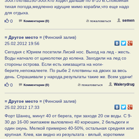
300г.Плотва150-300г.Кто ходил дальше по 8-10 кг.Спокойная
тихая погода,медленно идущие мимо корабли,что еще надо
для отдыха.
Нравится
semen
0
Комментарии (0)
пожаловаться
= Другое место =
(Финский залив)
25.02.2012 19:56
Сегодня с Юрием посетили Лисий нос. Выход на лед - жесть.
Воды нагнало от щиколотки до колена. Заходили на лед со
стороны острова. Если есть химзащита на ноги-
берите,непожалеете. По рыбе 2 плотвины на двоих за весь
день. Спрашивали у народа,результаты такие же. Всем удачи!
Нравится
Walerydrug
0
Комментарии (0)
пожаловаться
= Другое место =
(Финский залив)
25.02.2012 17:33
Форт Шанец, минут 40 от берега, при заходе 20 см воды. С 9-
30 до 16-00 экипажем выловлено 40 корюшин, 2 бельдюги и
один окунь. Мелкой примерно 40-50%, остальная средняя или
крупная. Клев, как видно из результата - вялый, короткими