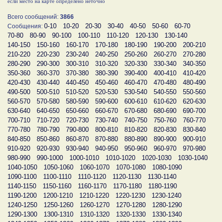
если место на карте определено неточно
Всего сообщений:
3866
0-10
10-20
20-30
30-40
40-50
50-60
60-70
Сообщения:
70-80
80-90
90-100
100-110
110-120
120-130
130-140
140-150
150-160
160-170
170-180
180-190
190-200
200-210
210-220
220-230
230-240
240-250
250-260
260-270
270-280
280-290
290-300
300-310
310-320
320-330
330-340
340-350
350-360
360-370
370-380
380-390
390-400
400-410
410-420
420-430
430-440
440-450
450-460
460-470
470-480
480-490
490-500
500-510
510-520
520-530
530-540
540-550
550-560
560-570
570-580
580-590
590-600
600-610
610-620
620-630
630-640
640-650
650-660
660-670
670-680
680-690
690-700
700-710
710-720
720-730
730-740
740-750
750-760
760-770
770-780
780-790
790-800
800-810
810-820
820-830
830-840
840-850
850-860
860-870
870-880
880-890
890-900
900-910
910-920
920-930
930-940
940-950
950-960
960-970
970-980
980-990
990-1000
1000-1010
1010-1020
1020-1030
1030-1040
1040-1050
1050-1060
1060-1070
1070-1080
1080-1090
1090-1100
1100-1110
1110-1120
1120-1130
1130-1140
1140-1150
1150-1160
1160-1170
1170-1180
1180-1190
1190-1200
1200-1210
1210-1220
1220-1230
1230-1240
1240-1250
1250-1260
1260-1270
1270-1280
1280-1290
1290-1300
1300-1310
1310-1320
1320-1330
1330-1340