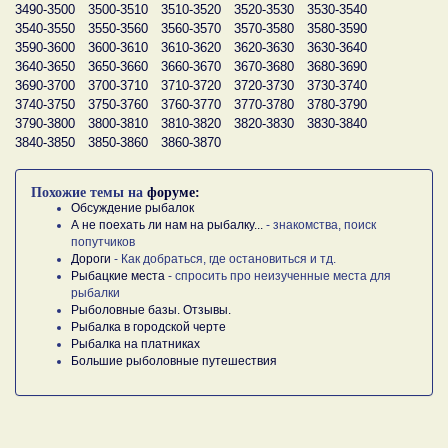
3490-3500
3500-3510
3510-3520
3520-3530
3530-3540
3540-3550
3550-3560
3560-3570
3570-3580
3580-3590
3590-3600
3600-3610
3610-3620
3620-3630
3630-3640
3640-3650
3650-3660
3660-3670
3670-3680
3680-3690
3690-3700
3700-3710
3710-3720
3720-3730
3730-3740
3740-3750
3750-3760
3760-3770
3770-3780
3780-3790
3790-3800
3800-3810
3810-3820
3820-3830
3830-3840
3840-3850
3850-3860
3860-3870
Похожие темы на
форуме:
Обсуждение рыбалок
А не поехать ли нам на рыбалку...
- знакомства, поиск
попутчиков
Дороги
- Как добраться, где остановиться и тд.
Рыбацкие места
- спросить про неизученные места для
рыбалки
Рыболовные базы. Отзывы.
Рыбалка в городской черте
Рыбалка на платниках
Большие рыболовные путешествия