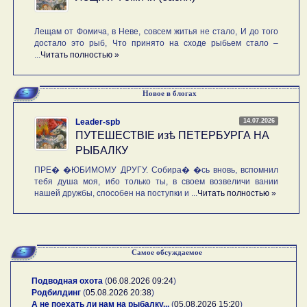
Лещам от Фомича, в Неве, совсем житья не стало, И до того
достало это рыб, Что принято на сходе рыбьем стало –
...
Читать полностью »
Новое в блогах
14.07.2026
Leader-spb
ПУТЕШЕСТВIE изѣ ПЕТЕРБУРГА НА
РЫБАЛКУ
ПРЕ� �ЮБИМОМУ ДРУГУ. Собира� �сь вновь, вспомнил
тебя душа моя, ибо только ты, в своем возвеличи вании
нашей дружбы, способен на поступки и ...
Читать полностью »
Самое обсуждаемое
Подводная охота
(
06.08.2026 09:24
)
Родбилдинг
(
05.08.2026 20:38
)
А не поехать ли нам на рыбалку...
(
05.08.2026 15:20
)