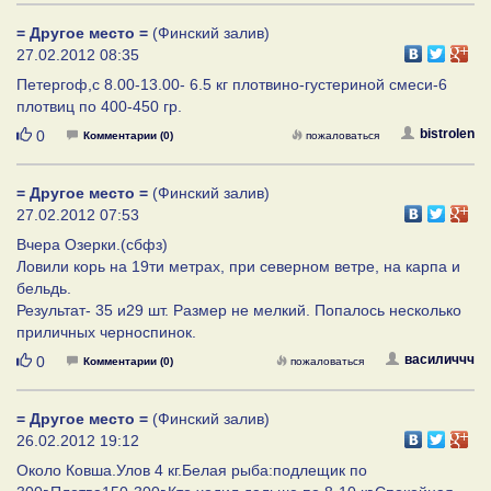
= Другое место =
(Финский залив)
27.02.2012 08:35
Петергоф,с 8.00-13.00- 6.5 кг плотвино-густериной смеси-6
плотвиц по 400-450 гр.
Нравится
bistrolen
0
Комментарии (0)
пожаловаться
= Другое место =
(Финский залив)
27.02.2012 07:53
Вчера Озерки.(сбфз)
Ловили корь на 19ти метрах, при северном ветре, на карпа и
бельдь.
Результат- 35 и29 шт. Размер не мелкий. Попалось несколько
приличных черноспинок.
Нравится
василиччч
0
Комментарии (0)
пожаловаться
= Другое место =
(Финский залив)
26.02.2012 19:12
Около Ковша.Улов 4 кг.Белая рыба:подлещик по