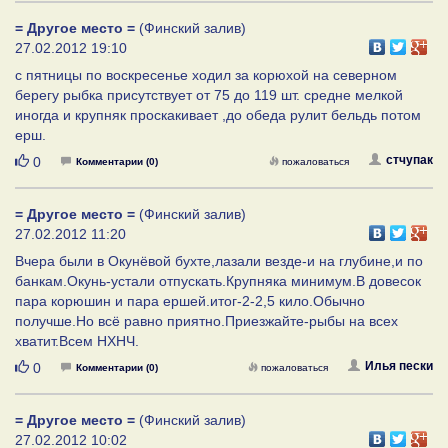
= Другое место =
(Финский залив)
27.02.2012 19:10
с пятницы по воскресенье ходил за корюхой на северном
берегу рыбка присутствует от 75 до 119 шт. средне мелкой
иногда и крупняк проскакивает ,до обеда рулит бельдь потом
ерш.
Нравится
стчупак
0
Комментарии (0)
пожаловаться
= Другое место =
(Финский залив)
27.02.2012 11:20
Вчера были в Окунёвой бухте,лазали везде-и на глубине,и по
банкам.Окунь-устали отпускать.Крупняка минимум.В довесок
пара корюшин и пара ершей.итог-2-2,5 кило.Обычно
получше.Но всё равно приятно.Приезжайте-рыбы на всех
хватит.Всем НХНЧ.
Нравится
Илья пески
0
Комментарии (0)
пожаловаться
= Другое место =
(Финский залив)
27.02.2012 10:02