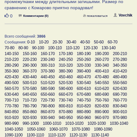
промежутками между длительными затишьями. Размер по
сравнению с Комарово приятно порадовал!
Нравится
Vovchik
0
Комментарии (0)
пожаловаться
Всего сообщений:
3866
0-10
10-20
20-30
30-40
40-50
50-60
60-70
Сообщения:
70-80
80-90
90-100
100-110
110-120
120-130
130-140
140-150
150-160
160-170
170-180
180-190
190-200
200-210
210-220
220-230
230-240
240-250
250-260
260-270
270-280
280-290
290-300
300-310
310-320
320-330
330-340
340-350
350-360
360-370
370-380
380-390
390-400
400-410
410-420
420-430
430-440
440-450
450-460
460-470
470-480
480-490
490-500
500-510
510-520
520-530
530-540
540-550
550-560
560-570
570-580
580-590
590-600
600-610
610-620
620-630
630-640
640-650
650-660
660-670
670-680
680-690
690-700
700-710
710-720
720-730
730-740
740-750
750-760
760-770
770-780
780-790
790-800
800-810
810-820
820-830
830-840
840-850
850-860
860-870
870-880
880-890
890-900
900-910
910-920
920-930
930-940
940-950
950-960
960-970
970-980
980-990
990-1000
1000-1010
1010-1020
1020-1030
1030-1040
1040-1050
1050-1060
1060-1070
1070-1080
1080-1090
1090-1100
1100-1110
1110-1120
1120-1130
1130-1140