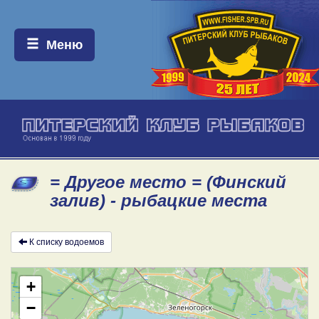
Меню:
Меню
= Другое место = (Финский
залив) - рыбацкие места
К списку водоемов
+
−