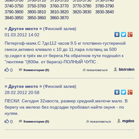
3690-3700
3700-3710
3710-3720
3720-3730
3730-3740
3740-3750
3750-3760
3760-3770
3770-3780
3780-3790
3790-3800
3800-3810
3810-3820
3820-3830
3830-3840
3840-3850
3850-3860
3860-3870
= Другое место =
(Финский залив)
01.03.2012 14:02
Петергоф-маяк.С 7до112 часов 9.5 кг плотвино-густериной
смеси,активно клевало с 10 до 11,пара плотвиц за 500
гр,сидел в трёх км.от берега.На обратном пути подошёл к
"лентяям "(800м. от берега)-ПОЛНЫЙ ЧУПС .
Нравится
bistrolen
0
Комментарии (0)
пожаловаться
= Другое место =
(Финский залив)
28.02.2012 20:58
ПЕСКИ. Сегодня 32хвоста, размер средний,мелочи мало. В
берегу на железо без подсадки пробовал найти окуня - по
нулям.
Нравится
mgdos
0
Комментарии (0)
пожаловаться