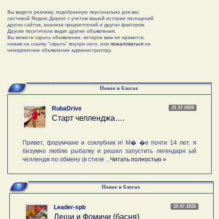
Вы видите рекламу, подобранную персонально для вас
системой Яндекс.Директ с учетом вашей истории посещений
других сайтов, анализа предпочтений и других факторов.
Другие посетители видят другие объявления.
Вы можете скрыть объявление, которое вам не нравится,
нажав на ссылку "скрыть" внутри него, или
пожаловаться
на
некорректное объявление администратору.
Новое в блогах
31.07.2026
RubaDrive
Старт челленджа….
Привет, форумчане и соклубник и! М� �е почти 14 лет, я
безумно люблю рыбалку и решил запустить легендарн ый
челлендж по обмену (в стиле ...
Читать полностью »
Новое в блогах
20.07.2026
Leader-spb
Лещи и Фомичи (басня)