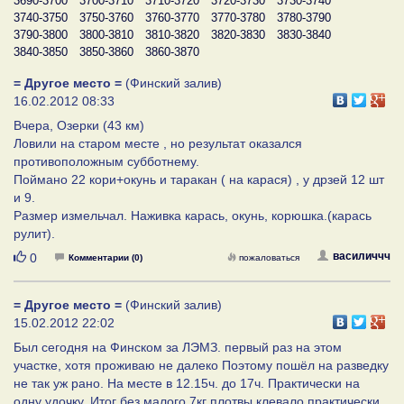
3690-3700
3700-3710
3710-3720
3720-3730
3730-3740
3740-3750
3750-3760
3760-3770
3770-3780
3780-3790
3790-3800
3800-3810
3810-3820
3820-3830
3830-3840
3840-3850
3850-3860
3860-3870
= Другое место =
(Финский залив)
16.02.2012 08:33
Вчера, Озерки (43 км)
Ловили на старом месте , но результат оказался
противоположным субботнему.
Поймано 22 кори+окунь и таракан ( на карася) , у дрзей 12 шт
и 9.
Размер измельчал. Наживка карась, окунь, корюшка.(карась
рулит).
Нравится
василиччч
0
Комментарии (0)
пожаловаться
= Другое место =
(Финский залив)
15.02.2012 22:02
Был сегодня на Финском за ЛЭМЗ. первый раз на этом
участке, хотя проживаю не далеко Поэтому пошёл на разведку
не так уж рано. На месте в 12.15ч. до 17ч. Практически на
одну удочку. Итог без малого 7кг плотвы клевало практически