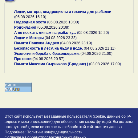
Лодки, моторы, квадроциклы и техника для рыбалки
(
06.08.2026 16:10
)
Подводная охота
(
06.08.2026 13:00
)
Родбилдинг
(
05.08.2026 20:38
)
А не поехать ли нам на рыбалку...
(
05.08.2026 15:20
)
Лодки и Моторы
(
04.08.2026 23:33
)
Памяти Панкова Андрея
(
04.08.2026 23:19
)
Безопасность в лесу, на льду и воде.
(
04.08.2026 21:11
)
Экология и борьба с браконьерами.
(
04.08.2026 21:00
)
Про ножи
(
04.08.2026 20:57
)
Памяти Максима Сырникова (Бродник) )
(
03.08.2026 17:09
)
Этот сайт использует метаданные пользователя (cookie, данные об IP-
адресе и местоположении) для обеспечения своих функций. Вы должны
покинуть сайт, если не согласны с обработкой сайтом этих данных.
Подробнее:
Политика конфиденциальности
Согласие на обработку персональных данных