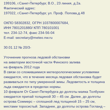
199106, г.Санкт-Петербург, В.О., 23 линия, д.2а.
Фактический адрес:
197022, г.Санкт-Петербург, ул. Проф. Попова,д.48
ОКПО 58302832, ОГРН 1037800007684,
ИНН 7801201880/ КПП 780101001
тел. 234-12-74, факс 234-56-04
E-mail: secretary@meteo.nw.ru
30.01.12 № 20/3-
Уточнение прогноза ледовой обстановки
на акватории восточной части Финского залива
на февраль 2012 года
В связи со сложившимися метеорологическими условиями
ожидается, что в течение месяца ледовая обстановка будет
развиваться по типу умеренной зимы. Ледовитость и толщина
льда ожидается в пределах нормы.
10 февраля От Санкт-Петербурга до долготы маяка Толбухин
ожидается припай толщиной 30 – 45 см. Далее, до долготы
острова Соммерс – сплошной лед толщиной 15 – 25 см,
местами торосистый. Западнее, до долготы острова Гогланд –