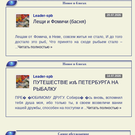
Новое в блогах
20.07.2026
Leader-spb
Лещи и Фомичи (басня)
Лещам от Фомича, в Неве, совсем житья не стало, И до того
достало это рыб, Что принято на сходе рыбьем стало –
...
Читать полностью »
Новое в блогах
14.07.2026
Leader-spb
ПУТЕШЕСТВIE изѣ ПЕТЕРБУРГА НА
РЫБАЛКУ
ПРЕ� �ЮБИМОМУ ДРУГУ. Собира� �сь вновь, вспомнил
тебя душа моя, ибо только ты, в своем возвеличи вании
нашей дружбы, способен на поступки и ...
Читать полностью »
Самое обсуждаемое