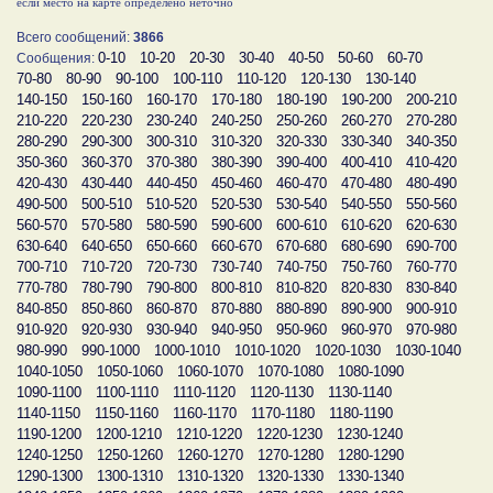
если место на карте определено неточно
Всего сообщений:
3866
0-10
10-20
20-30
30-40
40-50
50-60
60-70
Сообщения:
70-80
80-90
90-100
100-110
110-120
120-130
130-140
140-150
150-160
160-170
170-180
180-190
190-200
200-210
210-220
220-230
230-240
240-250
250-260
260-270
270-280
280-290
290-300
300-310
310-320
320-330
330-340
340-350
350-360
360-370
370-380
380-390
390-400
400-410
410-420
420-430
430-440
440-450
450-460
460-470
470-480
480-490
490-500
500-510
510-520
520-530
530-540
540-550
550-560
560-570
570-580
580-590
590-600
600-610
610-620
620-630
630-640
640-650
650-660
660-670
670-680
680-690
690-700
700-710
710-720
720-730
730-740
740-750
750-760
760-770
770-780
780-790
790-800
800-810
810-820
820-830
830-840
840-850
850-860
860-870
870-880
880-890
890-900
900-910
910-920
920-930
930-940
940-950
950-960
960-970
970-980
980-990
990-1000
1000-1010
1010-1020
1020-1030
1030-1040
1040-1050
1050-1060
1060-1070
1070-1080
1080-1090
1090-1100
1100-1110
1110-1120
1120-1130
1130-1140
1140-1150
1150-1160
1160-1170
1170-1180
1180-1190
1190-1200
1200-1210
1210-1220
1220-1230
1230-1240
1240-1250
1250-1260
1260-1270
1270-1280
1280-1290
1290-1300
1300-1310
1310-1320
1320-1330
1330-1340