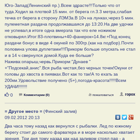
Юго-Запад(Ленинский пр.).Всем здрасте!!!Только что от
туда.Ходил за плотвой 15 мин. от берега гл.3.3 метра,слабая
течка от берега в сторону ЛЭМЗа.В 10ч на лунках,через 5 мин.
пулеметная раздача продолжавшаяся до 13:20.На две удочки
не успевал,в итоге одна вмерзла так что еле ножиком
отковырял.Итог:83-плотвины+40-фанерок=14.8кг.+Под конец
раздачи бонус в виде 4 окуней по 300гр.(как на подбор).Почти
половина улова дуплетами!!!Прикорм больше опускать не стал
и в 14 ч свернулся домой.Куда ее больше?
Нажива:опарыш,червь.Прикорм:"Дунаев "
+"Подсекай,анис".Вся рыба чистая,без черных точек!Окуни от
головы до хвоста в пиявках.Вот как то так!А то ехать за
200км.Удовольствие получено (5+),погода-красота!!!!!Всем
УДАЧИ!!!!!!!
Нравится
горох
0
Комментарии (0)
пожаловаться
= Другое место =
(Финский залив)
09.02.2012 20:13
Два часа тому назад как вернулся с рыбалки. Лед по южному
берегу стоит до самого фарватера и в море насколько хватает
зрения. Три дня тому назад как над заливом стоял пар - а