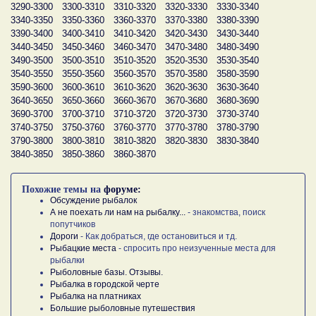
3290-3300
3300-3310
3310-3320
3320-3330
3330-3340
3340-3350
3350-3360
3360-3370
3370-3380
3380-3390
3390-3400
3400-3410
3410-3420
3420-3430
3430-3440
3440-3450
3450-3460
3460-3470
3470-3480
3480-3490
3490-3500
3500-3510
3510-3520
3520-3530
3530-3540
3540-3550
3550-3560
3560-3570
3570-3580
3580-3590
3590-3600
3600-3610
3610-3620
3620-3630
3630-3640
3640-3650
3650-3660
3660-3670
3670-3680
3680-3690
3690-3700
3700-3710
3710-3720
3720-3730
3730-3740
3740-3750
3750-3760
3760-3770
3770-3780
3780-3790
3790-3800
3800-3810
3810-3820
3820-3830
3830-3840
3840-3850
3850-3860
3860-3870
Похожие темы на
форуме:
Обсуждение рыбалок
А не поехать ли нам на рыбалку...
- знакомства, поиск
попутчиков
Дороги
- Как добраться, где остановиться и тд.
Рыбацкие места
- спросить про неизученные места для
рыбалки
Рыболовные базы. Отзывы.
Рыбалка в городской черте
Рыбалка на платниках
Большие рыболовные путешествия