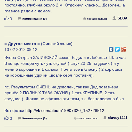
постоянно. глубина около 2 м. Отдохнул класно... Доволен...а
главное рядом с домом.
Нравится
SEGA
0
Комментарии (0)
пожаловаться
= Другое место =
(Финский залив)
13.02.2012 09:12
Вчера Открыл ЗАЛИВСКИЙ сезон. Ездили в Лебяжье. Шли час.
В конце концов чуть чуть окуней ( штук 20-25 на двоих ) и у
меня 5 корюшин и 1 салака. Почти всё в блесну ( 2 корюшки
на корюшиные удочки...возле себя поставил).
пс. Результатом ОЧЕНЬ не доволен, так как Дед позавчера
принёс 2 ПОЛНЫХ ТАЗА ОКУНЯ ( 1 таз-КРУПНЫЕ, 2 таз-
средние ). Жалко не сфоткал эти тазы, т.к. без телефона был
Вот фотки
http://vk.com/album19907320_152728512
Нравится
slavuy1441
0
Комментарии (0)
пожаловаться