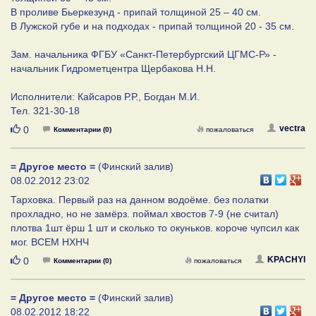
В проливе Бьеркезунд - припай толщиной 25 – 40 см.
В Лужской губе и на подходах - припай толщиной 20 - 35 см.
Зам. начальника ФГБУ «Санкт-Петербургский ЦГМС-Р» -
начальник Гидрометцентра Щербакова Н.Н.
Исполнители: Кайсаров Р.Р., Богдан М.И.
Тел. 321-30-18
Нравится
vectra
0
Комментарии (0)
пожаловаться
= Другое место =
(Финский залив)
08.02.2012 23:02
Тарховка. Первый раз на данном водоёме. без полатки
прохладно, но не замёрз. поймал хвостов 7-9 (не считал)
плотва 1шт ёрш 1 шт и сколько то окуньков. короче чупсил как
мог. ВСЕМ НХНЧ
Нравится
KPACHYI
0
Комментарии (0)
пожаловаться
= Другое место =
(Финский залив)
08.02.2012 18:22