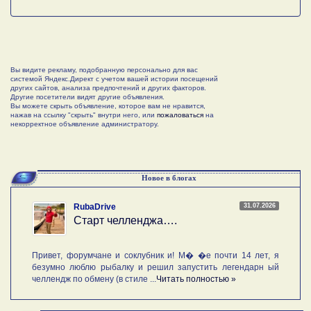
Вы видите рекламу, подобранную персонально для вас
системой Яндекс.Директ с учетом вашей истории посещений
других сайтов, анализа предпочтений и других факторов.
Другие посетители видят другие объявления.
Вы можете скрыть объявление, которое вам не нравится,
нажав на ссылку "скрыть" внутри него, или
пожаловаться
на
некорректное объявление администратору.
Новое в блогах
31.07.2026
RubaDrive
Старт челленджа….
Привет, форумчане и соклубник и! М� �е почти 14 лет, я
безумно люблю рыбалку и решил запустить легендарн ый
челлендж по обмену (в стиле ...
Читать полностью »