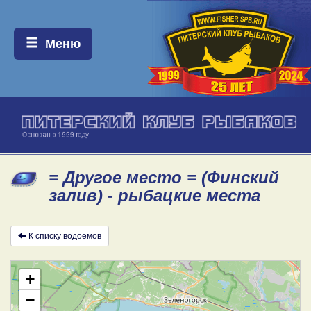
Меню:
Меню
= Другое место = (Финский
залив) - рыбацкие места
К списку водоемов
+
−