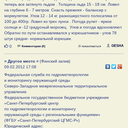
теперь все затянуто льдом . Толщина льда 15 - 18 см. Ловил
на глубине 6 - 7 метров. Снасть прежняя - балансир с
мормулетом. Улов 12 - 14 кг. разношерстного полосатика от
100 до 400гр. Ловил из трех лунок . Погода рулит - яркое
солнце и -12 градусный морозец . Улов и погода вдохновляют.
Обратно по пути останавливался у корюшатников - улов 78
штук средне- нормальной корюшки.
Нравится
GESHA
0
Комментарии (0)
пожаловаться
= Другое место =
(Финский залив)
09.02.2012 17:08
Федеральная служба по гидрометеорологии
и мониторингу окружающей среды
Северо-Западное межрегиональное территориальное
управление
Федеральное государственное бюджетное учреждение
«Санкт-Петербургский центр
по гидрометеорологии и мониторингу
окружающей среды с региональными функциями»
(ФГБУ «Санкт-Петербургский ЦГМС-Р»)
Юридический адрес: