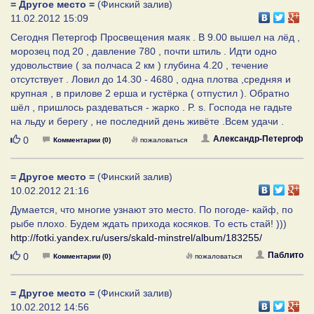
= Другое место =
(Финский залив)
11.02.2012 15:09
Сегодня Петергоф Просвещения маяк . В 9.00 вышел на лёд ,
морозец под 20 , давление 780 , почти штиль . Идти одно
удовольствие ( за полчаса 2 км ) глубина 4.20 , течение
отсутствует . Ловил до 14.30 - 4680 , одна плотва ,средняя и
крупная , в прилове 2 ерша и густёрка ( отпустил ). Обратно
шёл , пришлось раздеваться - жарко . P. s. Господа не гадьте
на льду и берегу , не последний день живёте .Всем удачи .
Нравится
Александр-Петергоф
0
Комментарии (0)
пожаловаться
= Другое место =
(Финский залив)
10.02.2012 21:16
Думается, что многие узнают это место. По погоде- кайф, по
рыбе плохо. Будем ждать прихода косяков. То есть стай! )))
http://fotki.yandex.ru/users/skald-minstrel/album/183255/
Нравится
Паблито
0
Комментарии (0)
пожаловаться
= Другое место =
(Финский залив)
10.02.2012 14:56