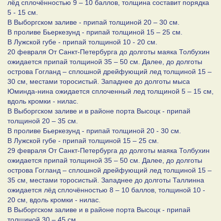
лёд сплочённостью 9 – 10 баллов, толщина составит порядка
5 - 15 см.
В Выборгском заливе - припай толщиной 20 – 30 см.
В проливе Бьеркезунд - припай толщиной 15 – 25 см.
В Лужской губе - припай толщиной 10 - 20 см.
20 февраля От Санкт-Петербурга до долготы маяка Толбухин
ожидается припай толщиной 35 – 50 см. Далее, до долготы
острова Гогланд – сплошной дрейфующий лед толщиной 15 –
30 см, местами торосистый. Западнее до долготы мыса
Юминда-нина ожидается сплоченный лед толщиной 5 – 15 см,
вдоль кромки - нилас.
В Выборгском заливе и в районе порта Высоцк - припай
толщиной 20 – 35 см.
В проливе Бьеркезунд - припай толщиной 20 - 30 см.
В Лужской губе - припай толщиной 15 – 25 см.
29 февраля От Санкт-Петербурга до долготы маяка Толбухин
ожидается припай толщиной 35 – 50 см. Далее, до долготы
острова Гогланд – сплошной дрейфующий лед толщиной 15 –
35 см, местами торосистый. Западнее до долготы Таллинна
ожидается лёд сплочённостью 8 – 10 баллов, толщиной 10 -
20 см, вдоль кромки - нилас.
В Выборгском заливе и в районе порта Высоцк - припай
толщиной 30 – 45 см.