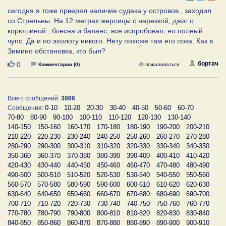
сегодня я тоже прверял наличие судака у островов , заходил
со Стрельны. На 12 метрах жерлицы с нарезкой, джиг с
корюшиной , блесна и баланс, все испробовал, но полный
чупс. Да и по эхолоту никого. Нету похоже там его пока. Как в
Зимино обстановка, кто был?
Нравится
бортач
0
Комментарии (0)
пожаловаться
Всего сообщений:
3866
0-10
10-20
20-30
30-40
40-50
50-60
60-70
Сообщения:
70-80
80-90
90-100
100-110
110-120
120-130
130-140
140-150
150-160
160-170
170-180
180-190
190-200
200-210
210-220
220-230
230-240
240-250
250-260
260-270
270-280
280-290
290-300
300-310
310-320
320-330
330-340
340-350
350-360
360-370
370-380
380-390
390-400
400-410
410-420
420-430
430-440
440-450
450-460
460-470
470-480
480-490
490-500
500-510
510-520
520-530
530-540
540-550
550-560
560-570
570-580
580-590
590-600
600-610
610-620
620-630
630-640
640-650
650-660
660-670
670-680
680-690
690-700
700-710
710-720
720-730
730-740
740-750
750-760
760-770
770-780
780-790
790-800
800-810
810-820
820-830
830-840
840-850
850-860
860-870
870-880
880-890
890-900
900-910