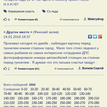
Н.Х.Н.Ч!!!
Корюшиная снасть
Со льда
Нравится
Walerydrug
4
Комментарии (6)
пожаловаться
= Другое место =
(Финский залив)
24.01.2018 18:37
Проезжал сегодня по дамбе , наблюдал картину перед
туннелем южная сторона город . Мало того стоял ледокол у
самых рыбаков но самое интересное сотрудники ДПС
фотографировали номера автомобилей стоящих на стоянке
перед туннелем . Я думаю что это письма счастья придут .
Нравится
Волков Сергей
2
Комментарии (21)
пожаловаться
Всего сообщений:
3866
0-10
10-20
20-30
30-40
40-50
50-60
60-70
Сообщения:
70-80
80-90
90-100
100-110
110-120
120-130
130-140
140-150
150-160
160-170
170-180
180-190
190-200
200-210
210-220
220-230
230-240
240-250
250-260
260-270
270-280