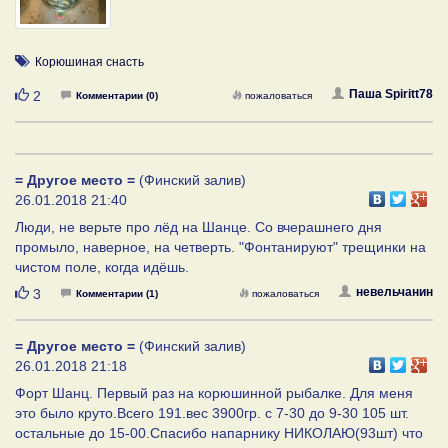
Корюшиная снасть
Нравится
Паша Spiritt78
2
Комментарии (0)
пожаловаться
= Другое место =
(Финский залив)
26.01.2018 21:40
Люди, не верьте про лёд на Шанце. Со вчерашнего дня
промыло, наверное, на четверть. "Фонтанируют" трещинки на
чистом поле, когда идёшь.
Нравится
невельчанин
3
Комментарии (1)
пожаловаться
= Другое место =
(Финский залив)
26.01.2018 21:18
Форт Шанц. Первый раз на корюшинной рыбалке. Для меня
это было круто.Всего 191.вес 3900гр. с 7-30 до 9-30 105 шт.
остальные до 15-00.Спасибо напарнику НИКОЛАЮ(93шт) что