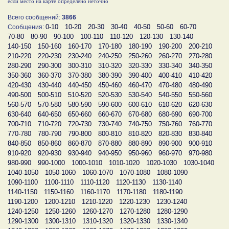
если место на карте определено неточно
Всего сообщений:
3866
0-10
10-20
20-30
30-40
40-50
50-60
60-70
Сообщения:
70-80
80-90
90-100
100-110
110-120
120-130
130-140
140-150
150-160
160-170
170-180
180-190
190-200
200-210
210-220
220-230
230-240
240-250
250-260
260-270
270-280
280-290
290-300
300-310
310-320
320-330
330-340
340-350
350-360
360-370
370-380
380-390
390-400
400-410
410-420
420-430
430-440
440-450
450-460
460-470
470-480
480-490
490-500
500-510
510-520
520-530
530-540
540-550
550-560
560-570
570-580
580-590
590-600
600-610
610-620
620-630
630-640
640-650
650-660
660-670
670-680
680-690
690-700
700-710
710-720
720-730
730-740
740-750
750-760
760-770
770-780
780-790
790-800
800-810
810-820
820-830
830-840
840-850
850-860
860-870
870-880
880-890
890-900
900-910
910-920
920-930
930-940
940-950
950-960
960-970
970-980
980-990
990-1000
1000-1010
1010-1020
1020-1030
1030-1040
1040-1050
1050-1060
1060-1070
1070-1080
1080-1090
1090-1100
1100-1110
1110-1120
1120-1130
1130-1140
1140-1150
1150-1160
1160-1170
1170-1180
1180-1190
1190-1200
1200-1210
1210-1220
1220-1230
1230-1240
1240-1250
1250-1260
1260-1270
1270-1280
1280-1290
1290-1300
1300-1310
1310-1320
1320-1330
1330-1340