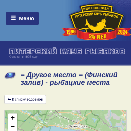
Меню:
Меню
= Другое место = (Финский
залив) - рыбацкие места
К списку водоемов
+
−