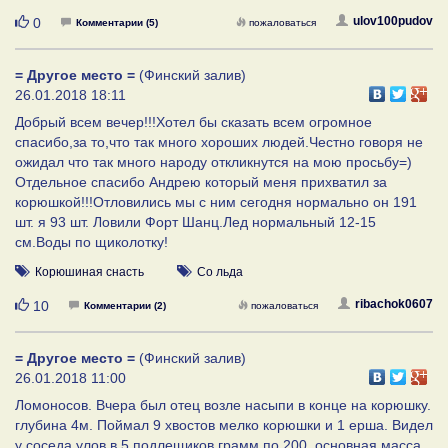
Нравится
ulov100pudov
0
Комментарии (5)
пожаловаться
= Другое место =
(Финский залив)
26.01.2018 18:11
Добрый всем вечер!!!Хотел бы сказать всем огромное
спасибо,за то,что так много хороших людей.Честно говоря не
ожидал что так много народу откликнутся на мою просьбу=)
Отдельное спасибо Андрею который меня прихватил за
корюшкой!!!Отловились мы с ним сегодня нормально он 191
шт. я 93 шт. Ловили Форт Шанц.Лед нормальный 12-15
см.Воды по щиколотку!
Корюшиная снасть
Со льда
Нравится
ribachok0607
10
Комментарии (2)
пожаловаться
= Другое место =
(Финский залив)
26.01.2018 11:00
Ломоносов. Вчера был отец возле насыпи в конце на корюшку.
глубина 4м. Поймал 9 хвостов мелко корюшки и 1 ерша. Видел
у соседа улов в 5 подлещиков грамм по 200, основная масса