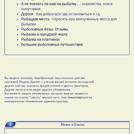
А не поехать ли нам на рыбалку...
- знакомства, поиск
попутчиков
Дороги
- Как добраться, где остановиться и тд.
Рыбацкие места
- спросить про неизученные места для
рыбалки
Рыболовные базы. Отзывы.
Рыбалка в городской черте
Рыбалка на платниках
Большие рыболовные путешествия
Вы видите рекламу, подобранную персонально для вас
системой Яндекс.Директ с учетом вашей истории посещений
других сайтов, анализа предпочтений и других факторов.
Другие посетители видят другие объявления.
Вы можете скрыть объявление, которое вам не нравится,
нажав на ссылку "скрыть" внутри него, или
пожаловаться
на
некорректное объявление администратору.
Новое в блогах