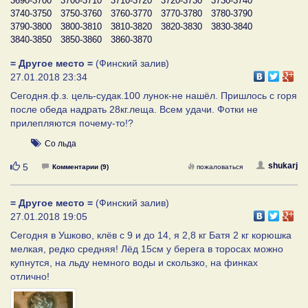
3690-3700
3700-3710
3710-3720
3720-3730
3730-3740
3740-3750
3750-3760
3760-3770
3770-3780
3780-3790
3790-3800
3800-3810
3810-3820
3820-3830
3830-3840
3840-3850
3850-3860
3860-3870
= Другое место =
(Финский залив)
27.01.2018 23:34
Сегодня.ф.з. цель-судак.100 лунок-не нашёл. Пришлось с горя
после обеда надрать 28кг.леща. Всем удачи. Фотки не
прилепляются почему-то!?
Со льда
Нравится
shukarj
5
Комментарии (9)
пожаловаться
= Другое место =
(Финский залив)
27.01.2018 19:05
Сегодня в Ушково, клёв с 9 и до 14, я 2,8 кг Батя 2 кг корюшка
мелкая, редко средняя! Лёд 15см у берега в торосах можно
купнутся, на льду немного воды и скользко, на финках
отлично!