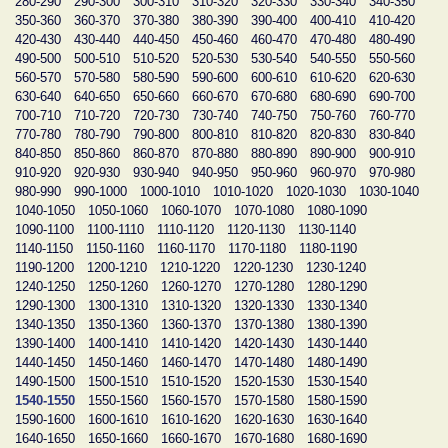
280-290
290-300
300-310
310-320
320-330
330-340
340-350
350-360
360-370
370-380
380-390
390-400
400-410
410-420
420-430
430-440
440-450
450-460
460-470
470-480
480-490
490-500
500-510
510-520
520-530
530-540
540-550
550-560
560-570
570-580
580-590
590-600
600-610
610-620
620-630
630-640
640-650
650-660
660-670
670-680
680-690
690-700
700-710
710-720
720-730
730-740
740-750
750-760
760-770
770-780
780-790
790-800
800-810
810-820
820-830
830-840
840-850
850-860
860-870
870-880
880-890
890-900
900-910
910-920
920-930
930-940
940-950
950-960
960-970
970-980
980-990
990-1000
1000-1010
1010-1020
1020-1030
1030-1040
1040-1050
1050-1060
1060-1070
1070-1080
1080-1090
1090-1100
1100-1110
1110-1120
1120-1130
1130-1140
1140-1150
1150-1160
1160-1170
1170-1180
1180-1190
1190-1200
1200-1210
1210-1220
1220-1230
1230-1240
1240-1250
1250-1260
1260-1270
1270-1280
1280-1290
1290-1300
1300-1310
1310-1320
1320-1330
1330-1340
1340-1350
1350-1360
1360-1370
1370-1380
1380-1390
1390-1400
1400-1410
1410-1420
1420-1430
1430-1440
1440-1450
1450-1460
1460-1470
1470-1480
1480-1490
1490-1500
1500-1510
1510-1520
1520-1530
1530-1540
1540-1550
1550-1560
1560-1570
1570-1580
1580-1590
1590-1600
1600-1610
1610-1620
1620-1630
1630-1640
1640-1650
1650-1660
1660-1670
1670-1680
1680-1690