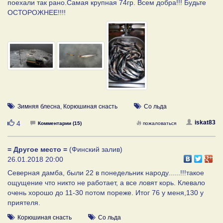
поехали так рано.Самая крупная 74гр. Всем добра!!! Будьте
ОСТОРОЖНЕЕ!!!!
Зимняя блесна
,
Корюшиная снасть
Со льда
Нравится
iskat83
4
Комментарии (15)
пожаловаться
= Другое место =
(Финский залив)
26.01.2018 20:00
Северная дамба, были 22 в понедельник народу......!!!такое
ощущение что никто не работает, а все ловят корь. Клевало
очень хорошо до 11-30 потом пореже. Итог 76 у меня,130 у
приятеля.
Корюшиная снасть
Со льда