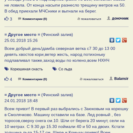
не ловила. От конца насыпи разнесло трещину метров на 50.
В обед приехали МЧСники и выгнали на берег.
Нравится
доночник
3
Комментарии (0)
пожаловаться
= Другое место =
(Финский залив)
25.01.2018 15:26
Всем добрый день!дамба северная ветка с7 30 до 13 00
девять хвостов кори,ветер жесть, народ потихоньку
подлавливал также,заход воды по колено,всем НХНЧ
Корюшиная снасть
Со льда
Нравится
Balansir
4
Комментарии (0)
пожаловаться
= Другое место =
(Финский залив)
24.01.2018 18:48
Всем привэт! В первый раз выбрались с Заюковым на корюшку
в Смолячково. Машину оставили на базе. Лед ровный , без
торосов,сверху снега см.10. Шли от берега 20 минут, сели на
10 метрах. С 9.30 до 15.30 поймали 40 и 50 на двоих. Кстати
толщина льда 15-17 см. Щепе и Комычу привет! Всем