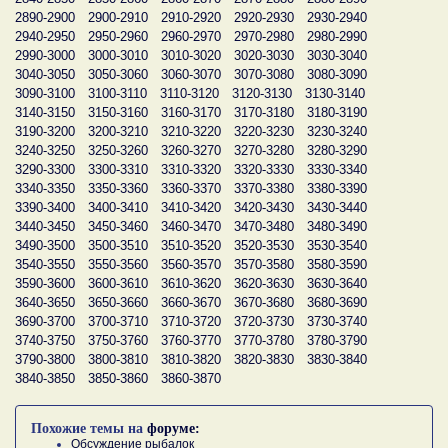
2890-2900
2900-2910
2910-2920
2920-2930
2930-2940
2940-2950
2950-2960
2960-2970
2970-2980
2980-2990
2990-3000
3000-3010
3010-3020
3020-3030
3030-3040
3040-3050
3050-3060
3060-3070
3070-3080
3080-3090
3090-3100
3100-3110
3110-3120
3120-3130
3130-3140
3140-3150
3150-3160
3160-3170
3170-3180
3180-3190
3190-3200
3200-3210
3210-3220
3220-3230
3230-3240
3240-3250
3250-3260
3260-3270
3270-3280
3280-3290
3290-3300
3300-3310
3310-3320
3320-3330
3330-3340
3340-3350
3350-3360
3360-3370
3370-3380
3380-3390
3390-3400
3400-3410
3410-3420
3420-3430
3430-3440
3440-3450
3450-3460
3460-3470
3470-3480
3480-3490
3490-3500
3500-3510
3510-3520
3520-3530
3530-3540
3540-3550
3550-3560
3560-3570
3570-3580
3580-3590
3590-3600
3600-3610
3610-3620
3620-3630
3630-3640
3640-3650
3650-3660
3660-3670
3670-3680
3680-3690
3690-3700
3700-3710
3710-3720
3720-3730
3730-3740
3740-3750
3750-3760
3760-3770
3770-3780
3780-3790
3790-3800
3800-3810
3810-3820
3820-3830
3830-3840
3840-3850
3850-3860
3860-3870
Похожие темы на
форуме:
Обсуждение рыбалок