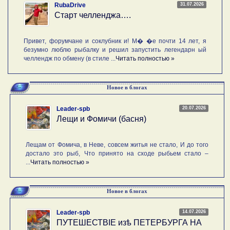
31.07.2026
RubaDrive
Старт челленджа….
Привет, форумчане и соклубник и! М� �е почти 14 лет, я
безумно люблю рыбалку и решил запустить легендарн ый
челлендж по обмену (в стиле ...
Читать полностью »
Новое в блогах
20.07.2026
Leader-spb
Лещи и Фомичи (басня)
Лещам от Фомича, в Неве, совсем житья не стало, И до того
достало это рыб, Что принято на сходе рыбьем стало –
...
Читать полностью »
Новое в блогах
14.07.2026
Leader-spb
ПУТЕШЕСТВIE изѣ ПЕТЕРБУРГА НА