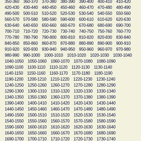
350-360
360-370
370-380
380-390
390-400
400-410
410-420
420-430
430-440
440-450
450-460
460-470
470-480
480-490
490-500
500-510
510-520
520-530
530-540
540-550
550-560
560-570
570-580
580-590
590-600
600-610
610-620
620-630
630-640
640-650
650-660
660-670
670-680
680-690
690-700
700-710
710-720
720-730
730-740
740-750
750-760
760-770
770-780
780-790
790-800
800-810
810-820
820-830
830-840
840-850
850-860
860-870
870-880
880-890
890-900
900-910
910-920
920-930
930-940
940-950
950-960
960-970
970-980
980-990
990-1000
1000-1010
1010-1020
1020-1030
1030-1040
1040-1050
1050-1060
1060-1070
1070-1080
1080-1090
1090-1100
1100-1110
1110-1120
1120-1130
1130-1140
1140-1150
1150-1160
1160-1170
1170-1180
1180-1190
1190-1200
1200-1210
1210-1220
1220-1230
1230-1240
1240-1250
1250-1260
1260-1270
1270-1280
1280-1290
1290-1300
1300-1310
1310-1320
1320-1330
1330-1340
1340-1350
1350-1360
1360-1370
1370-1380
1380-1390
1390-1400
1400-1410
1410-1420
1420-1430
1430-1440
1440-1450
1450-1460
1460-1470
1470-1480
1480-1490
1490-1500
1500-1510
1510-1520
1520-1530
1530-1540
1540-1550
1550-1560
1560-1570
1570-1580
1580-1590
1590-1600
1600-1610
1610-1620
1620-1630
1630-1640
1640-1650
1650-1660
1660-1670
1670-1680
1680-1690
1690-1700
1700-1710
1710-1720
1720-1730
1730-1740