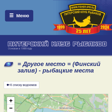
Меню:
Меню
= Другое место = (Финский
залив) - рыбацкие места
К списку водоемов
+
−