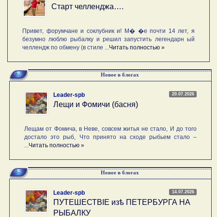
Старт челленджа….
Привет, форумчане и соклубник и! М� �е почти 14 лет, я
безумно люблю рыбалку и решил запустить легендарн ый
челлендж по обмену (в стиле ...
Читать полностью »
Новое в блогах
20.07.2026
Leader-spb
Лещи и Фомичи (басня)
Лещам от Фомича, в Неве, совсем житья не стало, И до того
достало это рыб, Что принято на сходе рыбьем стало –
...
Читать полностью »
Новое в блогах
14.07.2026
Leader-spb
ПУТЕШЕСТВIE изѣ ПЕТЕРБУРГА НА
РЫБАЛКУ