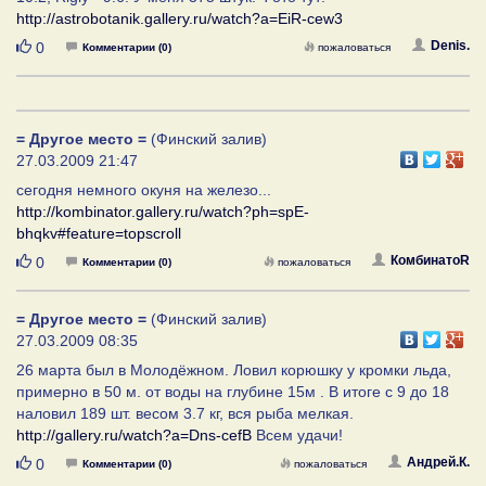
http://astrobotanik.gallery.ru/watch?a=EiR-cew3
Нравится
Denis.
0
Комментарии (0)
пожаловаться
= Другое место =
(Финский залив)
27.03.2009 21:47
сегодня немного окуня на железо...
http://kombinator.gallery.ru/watch?ph=spE-
bhqkv#feature=topscroll
Нравится
КомбинатоR
0
Комментарии (0)
пожаловаться
= Другое место =
(Финский залив)
27.03.2009 08:35
26 марта был в Молодёжном. Ловил корюшку у кромки льда,
примерно в 50 м. от воды на глубине 15м . В итоге с 9 до 18
наловил 189 шт. весом 3.7 кг, вся рыба мелкая.
http://gallery.ru/watch?a=Dns-cefB
Всем удачи!
Нравится
Андрей.К.
0
Комментарии (0)
пожаловаться