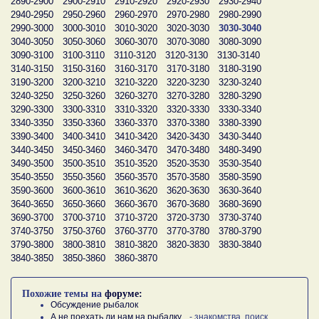
2890-2900
2900-2910
2910-2920
2920-2930
2930-2940
2940-2950
2950-2960
2960-2970
2970-2980
2980-2990
2990-3000
3000-3010
3010-3020
3020-3030
3030-3040
3040-3050
3050-3060
3060-3070
3070-3080
3080-3090
3090-3100
3100-3110
3110-3120
3120-3130
3130-3140
3140-3150
3150-3160
3160-3170
3170-3180
3180-3190
3190-3200
3200-3210
3210-3220
3220-3230
3230-3240
3240-3250
3250-3260
3260-3270
3270-3280
3280-3290
3290-3300
3300-3310
3310-3320
3320-3330
3330-3340
3340-3350
3350-3360
3360-3370
3370-3380
3380-3390
3390-3400
3400-3410
3410-3420
3420-3430
3430-3440
3440-3450
3450-3460
3460-3470
3470-3480
3480-3490
3490-3500
3500-3510
3510-3520
3520-3530
3530-3540
3540-3550
3550-3560
3560-3570
3570-3580
3580-3590
3590-3600
3600-3610
3610-3620
3620-3630
3630-3640
3640-3650
3650-3660
3660-3670
3670-3680
3680-3690
3690-3700
3700-3710
3710-3720
3720-3730
3730-3740
3740-3750
3750-3760
3760-3770
3770-3780
3780-3790
3790-3800
3800-3810
3810-3820
3820-3830
3830-3840
3840-3850
3850-3860
3860-3870
Похожие темы на
форуме:
Обсуждение рыбалок
А не поехать ли нам на рыбалку...
- знакомства, поиск