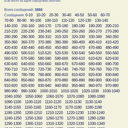
если место на карте определено неточно
Всего сообщений:
3866
0-10
10-20
20-30
30-40
40-50
50-60
60-70
Сообщения:
70-80
80-90
90-100
100-110
110-120
120-130
130-140
140-150
150-160
160-170
170-180
180-190
190-200
200-210
210-220
220-230
230-240
240-250
250-260
260-270
270-280
280-290
290-300
300-310
310-320
320-330
330-340
340-350
350-360
360-370
370-380
380-390
390-400
400-410
410-420
420-430
430-440
440-450
450-460
460-470
470-480
480-490
490-500
500-510
510-520
520-530
530-540
540-550
550-560
560-570
570-580
580-590
590-600
600-610
610-620
620-630
630-640
640-650
650-660
660-670
670-680
680-690
690-700
700-710
710-720
720-730
730-740
740-750
750-760
760-770
770-780
780-790
790-800
800-810
810-820
820-830
830-840
840-850
850-860
860-870
870-880
880-890
890-900
900-910
910-920
920-930
930-940
940-950
950-960
960-970
970-980
980-990
990-1000
1000-1010
1010-1020
1020-1030
1030-1040
1040-1050
1050-1060
1060-1070
1070-1080
1080-1090
1090-1100
1100-1110
1110-1120
1120-1130
1130-1140
1140-1150
1150-1160
1160-1170
1170-1180
1180-1190
1190-1200
1200-1210
1210-1220
1220-1230
1230-1240
1240-1250
1250-1260
1260-1270
1270-1280
1280-1290
1290-1300
1300-1310
1310-1320
1320-1330
1330-1340