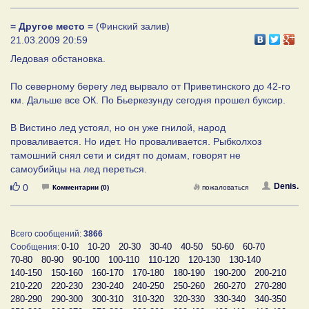
= Другое место =
(Финский залив)
21.03.2009 20:59
Ледовая обстановка.
По северному берегу лед вырвало от Приветинского до 42-го
км. Дальше все ОК. По Бьеркезунду сегодня прошел буксир.
В Вистино лед устоял, но он уже гнилой, народ
проваливается. Но идет. Но проваливается. Рыбколхоз
тамошний снял сети и сидят по домам, говорят не
самоубийцы на лед переться.
Нравится
Denis.
0
Комментарии (0)
пожаловаться
Всего сообщений:
3866
0-10
10-20
20-30
30-40
40-50
50-60
60-70
Сообщения:
70-80
80-90
90-100
100-110
110-120
120-130
130-140
140-150
150-160
160-170
170-180
180-190
190-200
200-210
210-220
220-230
230-240
240-250
250-260
260-270
270-280
280-290
290-300
300-310
310-320
320-330
330-340
340-350