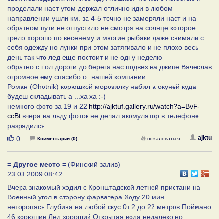
проделали наст утом держал отлично иди в любом
направлении ушли км. за 4-5 точно не замеряли наст и на
обратном пути не отпустило не смотря на солнце которое
грело хорошо по весенему и многие рыбаки даже снимали с
себя одежду но лунки при этом затягивало и не плохо весь
день так что лед еще постоит и не одну неделю
обратно с пол дороги до берега нас подвез на джипе Вячеслав
огромное ему спасибо от нашей компании
Роман (Ohotnik) корюшкой морозилку набил а окуней куда
будеш складывать а ...ха ха :-)
немного фото за 19 и 22
http://ajktuf.gallery.ru/watch?a=BvF-
ccBt
вчера на льду фоток не делал акомулятор в телефоне
разрядился
Нравится
ajktu
0
Комментарии (0)
пожаловаться
= Другое место =
(Финский залив)
23.03.2009 08:42
Вчера знакомый ходил с Кронштадской летней пристани на
Военный угол в сторону фарватера.Ходу 20 мин
неторопясь.Глубина на любой скус 0т 2 до 22 метров.Поймано
46 корюшин.Лед хороший.Открытая вода недалеко но