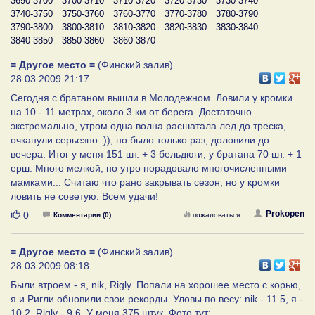
3690-3700
3700-3710
3710-3720
3720-3730
3730-3740
3740-3750
3750-3760
3760-3770
3770-3780
3780-3790
3790-3800
3800-3810
3810-3820
3820-3830
3830-3840
3840-3850
3850-3860
3860-3870
= Другое место =
(Финский залив)
28.03.2009 21:17
Сегодня с братаном вышли в Молодежном. Ловили у кромки
на 10 - 11 метрах, около 3 км от берега. Достаточно
экстремально, утром одна волна расшатала лед до треска,
очканули серьезно..)), но было только раз, доловили до
вечера. Итог у меня 151 шт. + 3 бельдюги, у братана 70 шт. + 1
ерш. Много мелкой, но утро порадовало многочисленными
мамками... Считаю что рано закрывать сезон, но у кромки
ловить не советую. Всем удачи!
Нравится
Prokopen
0
Комментарии (0)
пожаловаться
= Другое место =
(Финский залив)
28.03.2009 08:18
Были втроем - я, nik, Rigly. Попали на хорошее место с корью,
я и Ригли обновили свои рекорды. Уловы по весу: nik - 11.5, я -
10.2, Rigly - 9.6. У меня 375 штук. Фото тут: