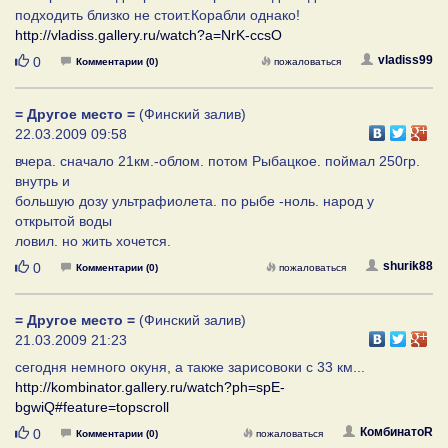
подходить близко не стоит.Корабли однако!
http://vladiss.gallery.ru/watch?a=NrK-ccsO
Нравится
vladiss99
0
Комментарии (0)
пожаловаться
= Другое место =
(Финский залив)
22.03.2009 09:58
вчера. сначало 21км.-облом. потом Рыбацкое. поймал 250гр.
внутрь и
большую дозу ультрафиолета. по рыбе -ноль. народ у
открытой воды
ловил. но жить хочется.
Нравится
shurik88
0
Комментарии (0)
пожаловаться
= Другое место =
(Финский залив)
21.03.2009 21:23
сегодня немного окуня, а также зарисовоки с 33 км...
http://kombinator.gallery.ru/watch?ph=spE-
bgwiQ#feature=topscroll
Нравится
КомбинатоR
0
Комментарии (0)
пожаловаться